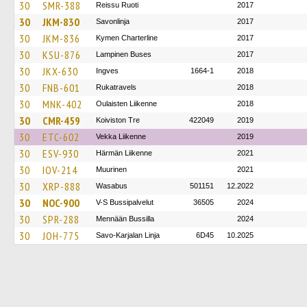
30
SMR-388
Reissu Ruoti
2017
30
JKM-830
Savonlinja
2017
30
JKM-836
Kymen Charterline
2017
30
KSU-876
Lampinen Buses
2017
30
JKX-630
Ingves
1664-1
2018
30
FNB-601
Rukatravels
2018
30
MNK-402
Oulaisten Liikenne
2018
30
CMR-459
Koiviston Tre
422049
2019
30
ETC-602
Vekka Liikenne
2019
30
ESV-930
Härmän Liikenne
2021
30
IOV-214
Muurinen
2021
30
XRP-888
Wasabus
501151
12.2022
30
NOC-900
V-S Bussipalvelut
36505
2024
30
SPR-288
Mennään Bussilla
2024
30
JOH-775
Savo-Karjalan Linja
6D45
10.2025