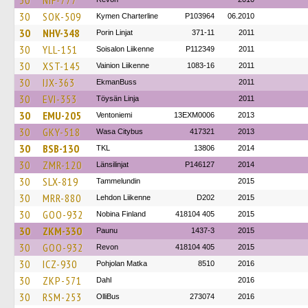
30
NIF-777
30
SOK-509
Kymen Charterline
P103964
06.2010
30
NHV-348
Porin Linjat
371-11
2011
30
YLL-151
Soisalon Liikenne
P112349
2011
30
XST-145
Vainion Liikenne
1083-16
2011
30
IJX-363
EkmanBuss
2011
30
EVI-353
Töysän Linja
2011
30
EMU-205
Ventoniemi
13EXM0006
2013
30
GKY-518
Wasa Citybus
417321
2013
30
BSB-130
TKL
13806
2014
30
ZMR-120
Länsilinjat
P146127
2014
30
SLX-819
Tammelundin
2015
30
MRR-880
Lehdon Liikenne
D202
2015
30
GOO-932
Nobina Finland
418104 405
2015
30
ZKM-330
Paunu
1437-3
2015
30
GOO-932
Revon
418104 405
2015
30
ICZ-930
Pohjolan Matka
8510
2016
30
ZKP-571
Dahl
2016
30
RSM-253
OlliBus
273074
2016