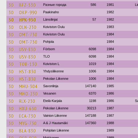
30
BFZ-530
Разные города
586
1981
Li
30
OKP-990
Paakinaho
1982
30
HPK-930
Länsilinjat
57
1982
30
OLN-230
Koiviston Oulu
1983
30
OMT-730
Koiviston Oulu
1984
30
OMT-730
Pohjola
1984
30
USV-830
Förbom
6098
1984
30
USV-830
TLO
6098
1984
30
TOB-130
Koiviston L
1019
1984
30
HST-830
Yhdysliikenne
1006
1984
30
HST-830
Pekolan Liikenne
1006
1984
30
MHU-304
Savonlinja
147140
1985
30
MHO-230
Vesanen
6370
1986
30
RLX-230
Etelä-Karjala
1198
1986
S
30
HXU-630
Pekolan Liikenne
30213
1987
30
ECA-730
Vainion Liikenne
147188
1987
30
MYG-730
A & J Hautamäki
147360
1988
30
BLA-830
Pohjolan Liikenne
1989
Makkonen
1989