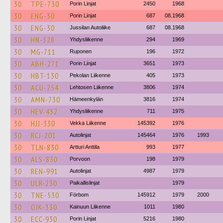
30
TPE-730
Porin Linjat
2450
1968
30
ENG-30
Porin Linjat
687
08.1968
30
ENG-30
Jussilan Autoliike
687
08.1968
30
HN-328
Yhdysliikenne
294
1969
30
MG-711
Ruponen
196
1972
30
ABH-271
Porin Linjat
3651
1973
30
HBT-130
Pekolan Liikenne
405
1973
30
ACU-254
Lehtosen Liikenne
3806
1974
30
AMN-730
Hämeenkylän
3816
1974
30
HEV-432
Yhdysliikenne
711
1975
30
HJJ-330
Vekka Liikenne
145392
1976
30
RCJ-201
Autolinjat
145464
1976
1993
30
TLN-830
Artturi Anttila
993
1977
30
ALS-830
Porvoon
198
1979
30
REN-991
Autolinjat
4987
1979
30
ULR-230
Paikallislinjat
1979
30
TNE-530
Förbom
145912
1979
2000
30
OJK-330
Kainuun Liikenne
1011
1980
30
ECC-930
Porin Linjat
5216
1980