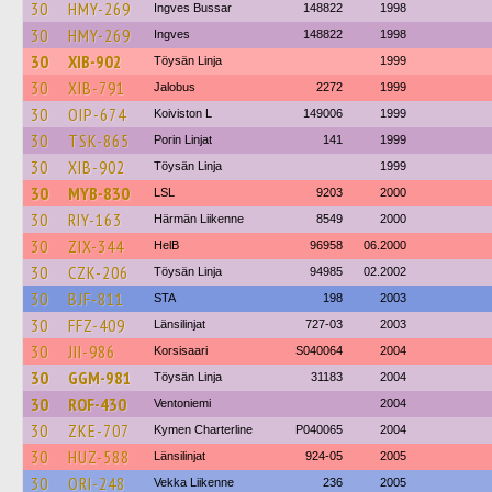
30
HMY-269
Ingves Bussar
148822
1998
30
HMY-269
Ingves
148822
1998
30
XIB-902
Töysän Linja
1999
30
XIB-791
Jalobus
2272
1999
30
OIP-674
Koiviston L
149006
1999
30
TSK-865
Porin Linjat
141
1999
30
XIB-902
Töysän Linja
1999
30
MYB-830
LSL
9203
2000
30
RIY-163
Härmän Liikenne
8549
2000
30
ZIX-344
HelB
96958
06.2000
30
CZK-206
Töysän Linja
94985
02.2002
30
BJF-811
STA
198
2003
30
FFZ-409
Länsilinjat
727-03
2003
30
JII-986
Korsisaari
S040064
2004
30
GGM-981
Töysän Linja
31183
2004
30
ROF-430
Ventoniemi
2004
30
ZKE-707
Kymen Charterline
P040065
2004
30
HUZ-588
Länsilinjat
924-05
2005
30
ORI-248
Vekka Liikenne
236
2005