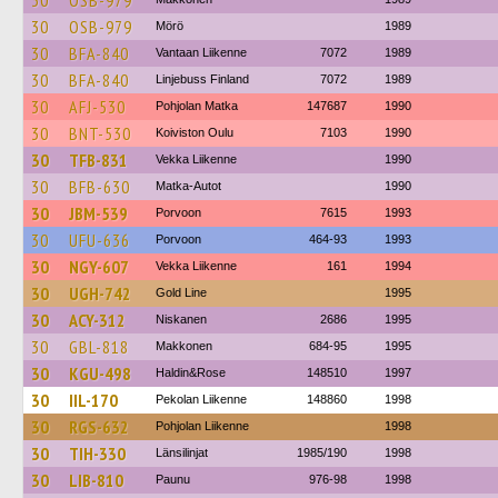
30
OSB-979
30
OSB-979
Mörö
1989
30
BFA-840
Vantaan Liikenne
7072
1989
30
BFA-840
Linjebuss Finland
7072
1989
30
AFJ-530
Pohjolan Matka
147687
1990
30
BNT-530
Koiviston Oulu
7103
1990
30
TFB-831
Vekka Liikenne
1990
30
BFB-630
Matka-Autot
1990
30
JBM-539
Porvoon
7615
1993
30
UFU-636
Porvoon
464-93
1993
30
NGY-607
Vekka Liikenne
161
1994
30
UGH-742
Gold Line
1995
30
ACY-312
Niskanen
2686
1995
30
GBL-818
Makkonen
684-95
1995
30
KGU-498
Haldin&Rose
148510
1997
30
IIL-170
Pekolan Liikenne
148860
1998
30
RGS-632
Pohjolan Liikenne
1998
30
TIH-330
Länsilinjat
1985/190
1998
30
LIB-810
Paunu
976-98
1998