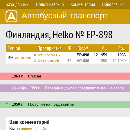
База данных
Дополнительно
Комментарии
Обновления
Автобусный транспорт
Финляндия, Helko № EP-898
Регион
Предприятие
№
Гос.№
С...
По...
EP-898
12.1959
1963
Artturi Anttila Oy
Финляндия
30
AP-686
1950
12.1959
Oy Liikenne Ab
↑
1963 г.
Списан
↑
Декабрь 1959 г.
Передан в другое предприятие или на завод
↑
1950 г.
Поступил на предприятие
Ваш комментарий
Вы не
вошли на сайт
.