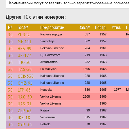
Комментарии могут оставлять только зарегистрированные пользов
Другие ТС с этим номером:
№
Гос.№
Предприятие
Зав.№
Постр.
Утил.
П
30
YI-392
Разные города
357
1957
P
30
MF-111
Savonlinja
362
1957
30
HRA-99
Pekolan Liikenne
264
1961
30
UE-127
Hj. Holmstrom
219
1963
30
TJC-30
Artturi Anttila
232
1963
30
TAS-30
Lauttakylän
1695
1965
30
OER-530
Kainuun Liikenne
228
1965
30
OMZ-91
Kainuun Liikenne
228
1965
30
LFP-63
Kuusela
836
1965
1977
М
30
HAG-30
Vekka Liikenne
2208
1966
30
HAS-31
Vekka Liikenne
1966
30
ZEP-68
Rajala
99
1967
30
IKS-18
Ventoniemi
615
1967
30
OYP-30
Pohjola
78
1967