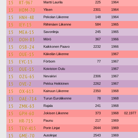
15
RT-967
Martti Laurila
225
1964
15
HOM-70
Ylisen
2301
1964
15
HNH-48
Pekolan Liikenne
148
1964
15
IEY-15
Riihimäen Liikenne
584
1965
15
MEA-15
Savonlinja
245
1965
15
OOH-83
Mörö
367
1966
15
OSB-24
Kaikkonen Paavo
2232
1966
15
OUE-15
Käkelän Liikenne
1967
15
EYC-15
Förbom
77
1967
15
OUE-15
Koiviston Oulu
1967
15
OZG-65
Nevakivi
2306
1967
15
OVE-2
Pekka Heikkinen
2262
1967
15
OX-613
Kainuun Liikenne
2350
1968
15
OAE-714
Turun Euroliikenne
78
1968
15
ZMK-63
Rajala
241
1968
15
GPH-60
Jokisen Liikenne
373
1968
02.1977
15
HR-715
Paunu
217
1969
15
TEV-415
Porin Linjat
2644
1969
15
GME-70
Autolinjat
2543
1969