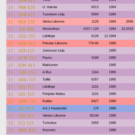
15
AUR-815
15
VNR-820
U. Hakola
6013
1984
15
USN-625
Tuomisen Linja
5994
1984
15
RGK-192
Vekka Liikenne
1129
1984
2006
15
OIB-886
Westerlines
4157 / 129
1984
10.2019
15
USU-235
Lähilinjat
6126
12.1984
15
HUN-915
Pekolan Liikenne
778-85
1985
15
SER-115
Joensuun Linja
1985
15
HTM-315
Paunu
4188
1985
15
KJM-415
Makkonen
1985
15
TXK-555
A-Bus
1164
1985
15
UUU-715
Tyllilä
6267
1985
15
UUJ-315
Lähilinjat
1101
1985
15
UUJ-315
Pohjolan Matka
1101
1985
15
UVM-725
Kutilan
6427
1986
15
KIZ-915
A & J Hautamäki
179
1986
15
EAV-615
Vainion Liikenne
30146
1986
15
ECJ-525
Turkubus
2059
1986
15
MHK-851
Kosonen
1986