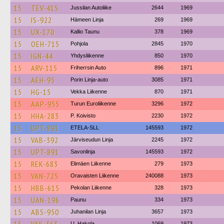
15
TEV-415
Jussilan Autoliike
2644
1969
15
IS-922
Hämeen Linja
269
1969
15
UX-170
Kallio Taunu
378
1969
15
OEH-715
Pohjola
2845
1970
15
IGN-44
Yhdysliikenne
850
1970
15
ARV-115
Friherrsin Auto
896
1971
15
AEH-95
Porin Linja-auto
3085
1971
15
HG-15
Vekka Liikenne
870
1971
15
AAP-955
Turun Euroliikenne
3296
1972
15
HHA-283
P. Koivisto
2230
1972
15
UPT-891
ETELA-SLL
145593
1972
15
VAB-392
Järviseudun Linja
2245
1972
15
UPT-891
Savonlinja
145593
1972
15
REK-683
Elimäen Liikenne
279
1973
15
VAN-725
Oravaisten Liikenne
240088
1973
15
HBB-615
Pekolan Liikenne
328
1973
15
UAN-196
Paunu
334
1973
15
ABS-950
Juhanilan Linja
3657
1973
U. Hakola
1069
1973