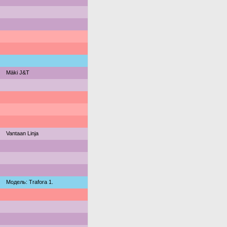
Mäki J&T
Vantaan Linja
Модель: Trafora 1.