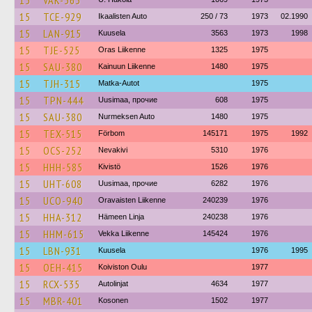
15
VAK-363
15
TCE-929
Ikaalisten Auto
250 / 73
1973
02.1990
15
LAN-915
Kuusela
3563
1973
1998
15
TJE-525
Oras Liikenne
1325
1975
15
SAU-380
Kainuun Liikenne
1480
1975
15
TJH-315
Matka-Autot
1975
15
TPN-444
Uusimaa, прочие
608
1975
15
SAU-380
Nurmeksen Auto
1480
1975
15
TEX-515
Förbom
145171
1975
1992
15
OCS-252
Nevakivi
5310
1976
15
HHH-585
Kivistö
1526
1976
15
UHT-608
Uusimaa, прочие
6282
1976
15
UCO-940
Oravaisten Liikenne
240239
1976
15
HHA-312
Hämeen Linja
240238
1976
15
HHM-615
Vekka Liikenne
145424
1976
15
LBN-931
Kuusela
1976
1995
15
OEH-415
Koiviston Oulu
1977
15
RCX-535
Autolinjat
4634
1977
15
MBR-401
Kosonen
1502
1977