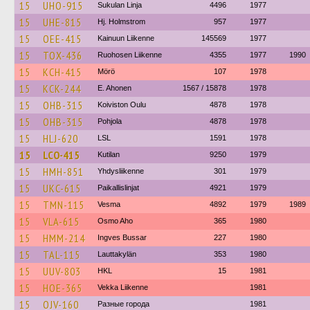
15
UHO-915
Sukulan Linja
4496
1977
15
UHE-815
Hj. Holmstrom
957
1977
15
OEE-415
Kainuun Liikenne
145569
1977
15
TOX-436
Ruohosen Liikenne
4355
1977
1990
15
KCH-415
Mörö
107
1978
15
KCK-244
E. Ahonen
1567 / 15878
1978
15
OHB-315
Koiviston Oulu
4878
1978
15
OHB-315
Pohjola
4878
1978
15
HLJ-620
LSL
1591
1978
15
LCO-415
Kutilan
9250
1979
15
HMH-851
Yhdysliikenne
301
1979
15
UKC-615
Paikallislinjat
4921
1979
15
TMN-115
Vesma
4892
1979
1989
15
VLA-615
Osmo Aho
365
1980
15
HMM-214
Ingves Bussar
227
1980
15
TAL-115
Lauttakylän
353
1980
15
UUV-803
HKL
15
1981
15
HOE-365
Vekka Liikenne
1981
15
OJV-160
Разные города
1981