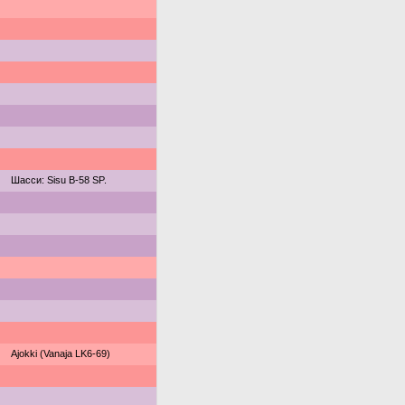
Шасси: Sisu B-58 SP.
Ajokki (Vanaja LK6-69)