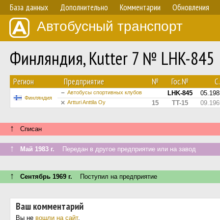
База данных
Дополнительно
Комментарии
Обновления
Автобусный транспорт
Финляндия, Kutter 7 № LHK-845
Регион
Предприятие
№
Гос.№
С.
Автобусы спортивных клубов
LHK-845
05.198
Финляндия
Artturi Anttila Oy
15
TT-15
09.196
↑
Списан
↑
Май 1983 г.
Передан в другое предприятие или на завод
↑
Сентябрь 1969 г.
Поступил на предприятие
Ваш комментарий
Вы не
вошли на сайт
.