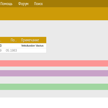
Помощь
Форум
Поиск
..
По...
Примечание
3
Veitsiluodon Vastus
9
05.1983