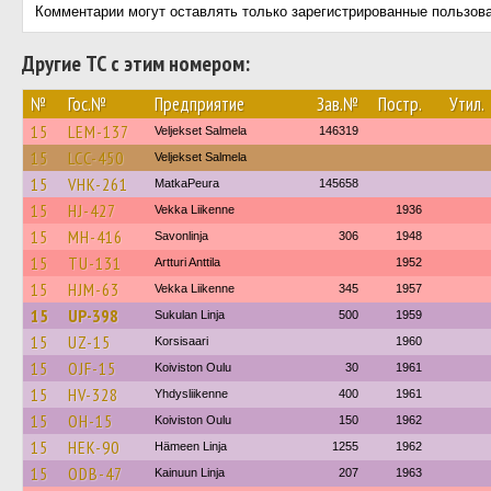
Комментарии могут оставлять только зарегистрированные пользов
Другие ТС с этим номером:
№
Гос.№
Предприятие
Зав.№
Постр.
Утил.
15
LEM-137
Veljekset Salmela
146319
15
LCC-450
Veljekset Salmela
15
VHK-261
MatkaPeura
145658
15
HJ-427
Vekka Liikenne
1936
15
MH-416
Savonlinja
306
1948
15
TU-131
Artturi Anttila
1952
15
HJM-63
Vekka Liikenne
345
1957
15
UP-398
Sukulan Linja
500
1959
15
UZ-15
Korsisaari
1960
15
OJF-15
Koiviston Oulu
30
1961
15
HV-328
Yhdysliikenne
400
1961
15
OH-15
Koiviston Oulu
150
1962
15
HEK-90
Hämeen Linja
1255
1962
15
ODB-47
Kainuun Linja
207
1963