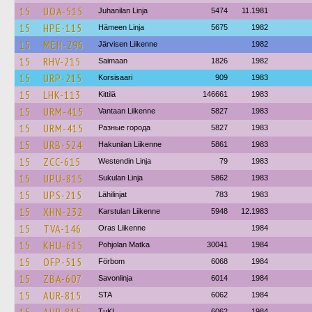
15
UOA-515
Juhanilan Linja
5474
11.1981
15
HPE-115
Hämeen Linja
5675
1982
15
MEH-296
Järvisen Liikenne
1982
15
RHV-215
Saimaan
1826
1982
15
URP-215
Korsisaari
909
1983
15
LHK-113
Kittilä
146661
1983
15
URM-415
Vantaan Liikenne
5827
1983
15
URM-415
Разные города
5827
1983
15
URB-524
Hakunilan Liikenne
5861
1983
15
ZCC-615
Westendin Linja
79
1983
15
UPU-815
Sukulan Linja
5862
1983
15
UPS-215
Lähilinjat
783
1983
15
XHN-232
Karstulan Liikenne
5948
12.1983
15
TVA-146
Oras Liikenne
1984
15
KHU-615
Pohjolan Matka
30041
1984
15
OFP-515
Förbom
6068
1984
15
ZBA-607
Savonlinja
6014
1984
15
AUR-815
STA
6062
1984
TuKL
6062
1984