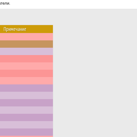
атели.
Примечание