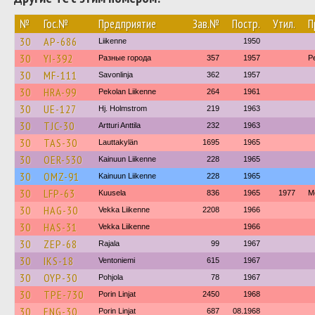
№
Гос.№
Предприятие
Зав.№
Постр.
Утил.
П
30
AP-686
Liikenne
1950
30
YI-392
Разные города
357
1957
P
30
MF-111
Savonlinja
362
1957
30
HRA-99
Pekolan Liikenne
264
1961
30
UE-127
Hj. Holmstrom
219
1963
30
TJC-30
Artturi Anttila
232
1963
30
TAS-30
Lauttakylän
1695
1965
30
OER-530
Kainuun Liikenne
228
1965
30
OMZ-91
Kainuun Liikenne
228
1965
30
LFP-63
Kuusela
836
1965
1977
М
30
HAG-30
Vekka Liikenne
2208
1966
30
HAS-31
Vekka Liikenne
1966
30
ZEP-68
Rajala
99
1967
30
IKS-18
Ventoniemi
615
1967
30
OYP-30
Pohjola
78
1967
30
TPE-730
Porin Linjat
2450
1968
30
ENG-30
Porin Linjat
687
08.1968