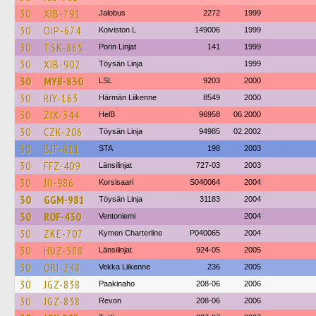
30
XIB-791
Jalobus
2272
1999
30
OIP-674
Koiviston L
149006
1999
30
TSK-865
Porin Linjat
141
1999
30
XIB-902
Töysän Linja
1999
30
MYB-830
LSL
9203
2000
30
RIY-163
Härmän Liikenne
8549
2000
30
ZIX-344
HelB
96958
06.2000
30
CZK-206
Töysän Linja
94985
02.2002
30
BJF-811
STA
198
2003
30
FFZ-409
Länsilinjat
727-03
2003
30
JII-986
Korsisaari
S040064
2004
30
GGM-981
Töysän Linja
31183
2004
30
ROF-430
Ventoniemi
2004
30
ZKE-707
Kymen Charterline
P040065
2004
30
HUZ-588
Länsilinjat
924-05
2005
30
ORI-248
Vekka Liikenne
236
2005
30
JGZ-838
Paakinaho
208-06
2006
30
JGZ-838
Revon
208-06
2006