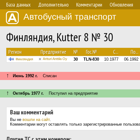
База данных
Дополнительно
Комментарии
Обновления
Автобусный транспорт
Финляндия, Kutter 8 № 30
Регион
Предприятие
№
Гос.№
С...
По...
Artturi Anttila Oy
30
TLN-830
10.1977
06.1992
Финляндия
↑
Июнь 1992 г.
Списан
↑
Октябрь 1977 г.
Поступил на предприятие
Ваш комментарий
Вы не
вошли на сайт
.
Комментарии могут оставлять только зарегистрированные пользов
Другие ТС с этим номером: