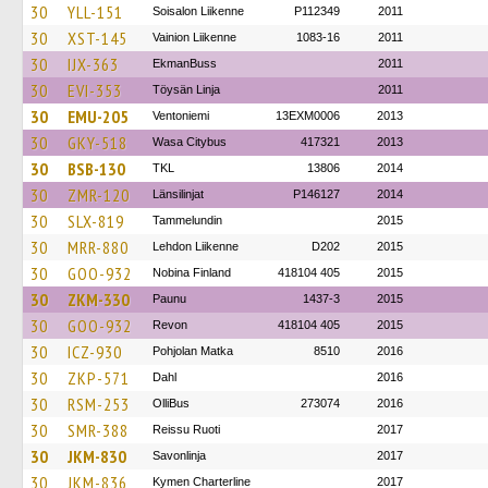
30
YLL-151
Soisalon Liikenne
P112349
2011
30
XST-145
Vainion Liikenne
1083-16
2011
30
IJX-363
EkmanBuss
2011
30
EVI-353
Töysän Linja
2011
30
EMU-205
Ventoniemi
13EXM0006
2013
30
GKY-518
Wasa Citybus
417321
2013
30
BSB-130
TKL
13806
2014
30
ZMR-120
Länsilinjat
P146127
2014
30
SLX-819
Tammelundin
2015
30
MRR-880
Lehdon Liikenne
D202
2015
30
GOO-932
Nobina Finland
418104 405
2015
30
ZKM-330
Paunu
1437-3
2015
30
GOO-932
Revon
418104 405
2015
30
ICZ-930
Pohjolan Matka
8510
2016
30
ZKP-571
Dahl
2016
30
RSM-253
OlliBus
273074
2016
30
SMR-388
Reissu Ruoti
2017
30
JKM-830
Savonlinja
2017
30
JKM-836
Kymen Charterline
2017