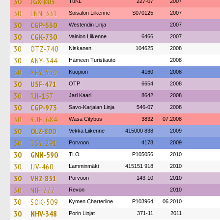
30
JGX-803
TuKL
227-07
2007
30
LNN-331
Soisalon Liikenne
S070125
2007
30
CGP-530
Westendin Linja
2007
30
CGK-730
Vainion Liikenne
6466
2007
30
OTZ-740
Niskanen
104625
2008
30
ANY-344
Hämeen Turistiauto
2008
30
XEY-530
Kuopion
4160
2008
30
USF-471
OTP
6654
2008
30
RJI-157
Jari Kaari
8642
2008
30
CGP-973
Savo-Karjalan Linja
546-07
2008
30
RUE-684
Wasa Citybus
3832
07.2008
30
OLZ-800
Vekka Liikenne
415000 838
2009
30
BSY-291
Porvoon
4178
2009
30
GNN-590
TLO
P105056
2010
30
JJV-460
Lamminmäki
415151 918
2010
30
VHZ-851
Porvoon
143-10
2010
30
NIF-777
Revon
2010
30
SOK-509
Kymen Charterline
P103964
06.2010
30
NHV-348
Porin Linjat
371-11
2011