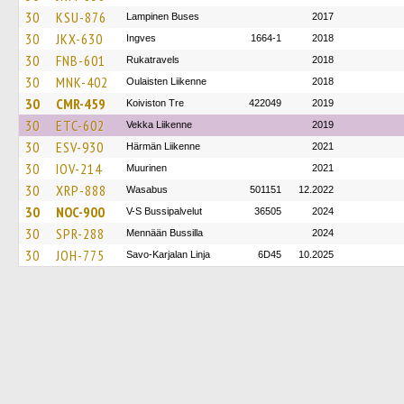
30
KSU-876
Lampinen Buses
2017
30
JKX-630
Ingves
1664-1
2018
30
FNB-601
Rukatravels
2018
30
MNK-402
Oulaisten Liikenne
2018
30
CMR-459
Koiviston Tre
422049
2019
30
ETC-602
Vekka Liikenne
2019
30
ESV-930
Härmän Liikenne
2021
30
IOV-214
Muurinen
2021
30
XRP-888
Wasabus
501151
12.2022
30
NOC-900
V-S Bussipalvelut
36505
2024
30
SPR-288
Mennään Bussilla
2024
30
JOH-775
Savo-Karjalan Linja
6D45
10.2025