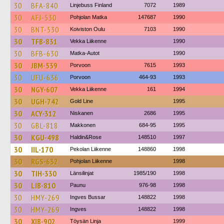
30
BFA-840
Linjebuss Finland
7072
1989
30
AFJ-530
Pohjolan Matka
147687
1990
30
BNT-530
Koiviston Oulu
7103
1990
30
TFB-831
Vekka Liikenne
1990
30
BFB-630
Matka-Autot
1990
30
JBM-539
Porvoon
7615
1993
30
UFU-636
Porvoon
464-93
1993
30
NGY-607
Vekka Liikenne
161
1994
30
UGH-742
Gold Line
1995
30
ACY-312
Niskanen
2686
1995
30
GBL-818
Makkonen
684-95
1995
30
KGU-498
Haldin&Rose
148510
1997
30
IIL-170
Pekolan Liikenne
148860
1998
30
RGS-632
Pohjolan Liikenne
1998
30
TIH-330
Länsilinjat
1985/190
1998
30
LIB-810
Paunu
976-98
1998
30
HMY-269
Ingves Bussar
148822
1998
30
HMY-269
Ingves
148822
1998
30
XIB-902
Töysän Linja
1999