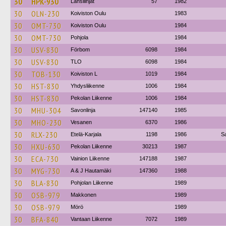
30
HPK-930
Länsilinjat
57
1982
30
OLN-230
Koiviston Oulu
1983
30
OMT-730
Koiviston Oulu
1984
30
OMT-730
Pohjola
1984
30
USV-830
Förbom
6098
1984
30
USV-830
TLO
6098
1984
30
TOB-130
Koiviston L
1019
1984
30
HST-830
Yhdysliikenne
1006
1984
30
HST-830
Pekolan Liikenne
1006
1984
30
MHU-304
Savonlinja
147140
1985
30
MHO-230
Vesanen
6370
1986
30
RLX-230
Etelä-Karjala
1198
1986
S
30
HXU-630
Pekolan Liikenne
30213
1987
30
ECA-730
Vainion Liikenne
147188
1987
30
MYG-730
A & J Hautamäki
147360
1988
30
BLA-830
Pohjolan Liikenne
1989
30
OSB-979
Makkonen
1989
30
OSB-979
Mörö
1989
30
BFA-840
Vantaan Liikenne
7072
1989