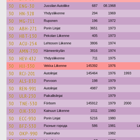
30
ENG-30
Jussilan Autoliike
687
08.1968
30
HN-328
Yhdysliikenne
294
1969
30
MG-711
Ruponen
196
1972
30
ABH-271
Porin Linjat
3651
1973
30
HBT-130
Pekolan Liikenne
405
1973
30
ACU-254
Lehtosen Liikenne
3806
1974
30
AMN-730
Hämeenkylän
3816
1974
30
HEV-432
Yhdysliikenne
711
1975
30
HJJ-330
Vekka Liikenne
145392
1976
30
RCJ-201
Autolinjat
145464
1976
1993
30
ALS-830
Porvoon
198
1979
30
REN-991
Autolinjat
4987
1979
30
ULR-230
Paikallislinjat
1979
30
TNE-530
Förbom
145912
1979
2000
30
OJK-330
Kainuun Liikenne
1011
1980
30
ECC-930
Porin Linjat
5216
1980
30
BFZ-530
Разные города
586
1981
Li
30
OKP-990
Paakinaho
1982