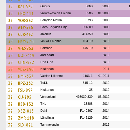
32
RAI-522
Oubus
3868
2008
32
CNX-111
Valkeakosken Liikenn
6586
01.2008
32
YOR-832
Pohjolan Matka
6793
2009
32
ATY-525
Savo-Karjalan Linja
696-09
2009
32
CLR-432
Jalobus
414350
2009
32
EKY-770
Vekka Liikenne
154-10
2010
32
VHZ-853
Porvoon
145-10
2010
32
UOF-439
Jari Kaari
2010
32
CHN-872
Red One
2010
32
VEZ-190
Niskanen
2011
32
NMI-537
Vainion Liikenne
1103-1
01.2011
32
BPZ-232
TuKL
615-12
2012
32
FSL-897
Niskanen
35
2012
32
CIJ-295
Ventoniemi
416039 339
03.2012
32
BSB-132
TKL
13808
2014
32
XSZ-815
Dahl
P140367
2014
32
ZMR-118
Länsilinjat
P146129
2014
32
SLX-821
Tammelundin
2015