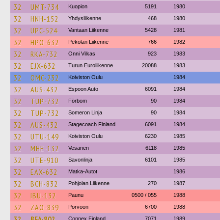
32
UMT-734
Kuopion
5191
1980
32
HNH-152
Yhdysliikenne
468
1980
32
UPC-524
Vantaan Liikenne
5428
1981
32
HPO-632
Pekolan Liikenne
766
1982
32
RKA-732
Onni Vilkas
923
1983
32
EJX-632
Turun Euroliikenne
20088
1983
32
OMC-232
Koiviston Oulu
1984
32
AUS-432
Espoon Auto
6091
1984
32
TUP-732
Förbom
90
1984
32
TUP-732
Someron Linja
90
1984
32
AUS-432
Stagecoach Finland
6091
1984
32
UTU-149
Koiviston Oulu
6230
1985
32
MHE-132
Vesanen
6118
1985
32
UTE-910
Savonlinja
6101
1985
32
EAX-632
Matka-Autot
1986
32
BCH-832
Pohjolan Liikenne
270
1987
32
IBU-132
Paunu
0500 / 055
1988
32
ZAO-839
Porvoon
6700
1988
32
BFA-802
Connex Finland
7071
1989