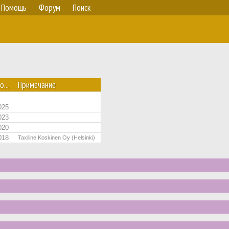
Помощь
Форум
Поиск
о...
Примечание
025
023
020
018
Taxiline Koskinen Oy (Helsinki)