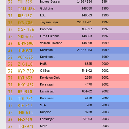
32
FHI-879
Ingves Bussar
1426 / 134
1994
32
TGM-484
Gold Line
148350
1995
32
BIB-157
LSL
148563
1996
32
CCV-786
Töysän Linja
2207 / 281
1997
32
OGX-176
Porvoon
882-97
1997
32
MRI-603
Oras Liikenne
148863
1997
32
UHY-690
Vainion Liikenne
148998
1999
32
TIU-971
Koiviston L
2152 / 053
1999
32
VCF-523
Koiviston L
1999
32
ZIX-110
HelB
8525
2000
32
XYP-789
OlliBus
541-02
2002
32
UYJ-632
Koiviston Oulu
2850
2002
32
HKG-432
Korsisaari
4470
2002
32
RSI-970
Länsilinjat
601-02
2002
32
TOI-281
Korsisaari
4470
2002
32
BJF-817
STA
200
2003
32
IMR-636
Kuopion
9738
2003
32
FFZ-419
Länsilinjat
728-03
2003
32
TRF-971
Mörö
2003