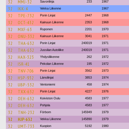
32
MMJ-32
Savonlinja
233
1967
32
IKK-4
Vekka Liikenne
1967
32
TPE-732
Porin Linjat
2447
1968
32
OCT-432
Kainuun Liikenne
2353
1968
32
MXF-63
Ruponen
2201
1970
32
ONU-332
Kainuun Liikenne
3041
1971
32
THA-632
Porin Linjat
240019
1971
32
THA-632
Jussilan Autoliike
240019
1971
32
HAX-323
Yhdysliikenne
262
1972
32
ISR-41
Pekolan Liikenne
195
1972
32
TNV-706
Porin Linjat
3562
1973
32
HSP-932
Länsilinjat
3853
1974
32
UBP-532
Ventoniemi
458
1974
32
TXX-632
Porin Linjat
4227
1976
32
OEH-632
Koiviston Oulu
4583
1977
32
OEH-632
Pohjola
4583
1977
32
TNH-232
Förbom
145949
1979
32
HJP-632
Vekka Liikenne
145890
1979
32
UMT-733
Kuopion
5192
1980