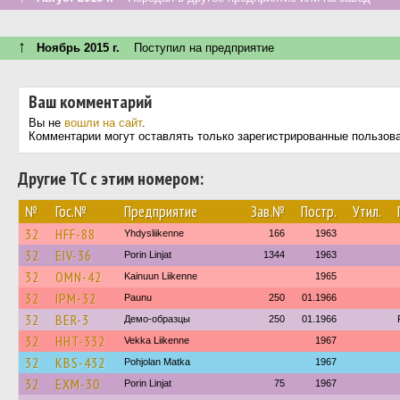
↑
Ноябрь 2015 г.
Поступил на предприятие
Ваш комментарий
Вы не
вошли на сайт
.
Комментарии могут оставлять только зарегистрированные пользов
Другие ТС с этим номером:
№
Гос.№
Предприятие
Зав.№
Постр.
Утил.
32
HFF-88
Yhdysliikenne
166
1963
32
EIV-36
Porin Linjat
1344
1963
32
OMN-42
Kainuun Liikenne
1965
32
IPM-32
Paunu
250
01.1966
32
BER-3
Демо-образцы
250
01.1966
32
HHT-332
Vekka Liikenne
1967
32
KBS-432
Pohjolan Matka
1967
32
EXM-30
Porin Linjat
75
1967