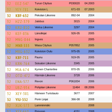
32
EEZ-547
Turun Citybus
P030020
04.2003
32
YEY-781
Koiviston L
671-03
07.2003
32
KBF-632
Pekolan Liikenne
892-04
2004
32
HZZ-379
Jalobus
3015
2004
32
KRU-810
Vekka Liikenne
3297
2004
32
KEF-836
Länsilinjat
926-05
2005
32
MNG-844
Ingves
2005
32
MNR-335
Wasa Citybus
P057852
2005
32
MRG-632
Koiviston Oulu
975-05
2005
32
KBF-711
Paunu
919-05
2005
32
KRN-764
Soisalon Liikenne
3345
2005
32
MJA-674
Kymen Charterline
870-05
2006
32
OTO-472
Härmän Liikenne
3728
2006
32
ENA-577
Revon
P061834
2006
32
UBZ-934
Pohjolan Liikenne
11464
08.2006
32
XEY-381
Hämeen Turistiauto
3677
2007
32
YIU-332
Porin Linjat
366-08
2008
32
XUK-573
Lamminmäki
2008
32
XEY-663
Porvoon
4151
2008