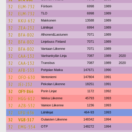
32
ELM-732
Förbom
6998
1989
32
ELM-732
TLO
6998
1989
32
KKU-632
Makkonen
13588
1989
32
ZEA-232
Lähilinjat
6994
1989
32
BFA-802
Alhonen&Lastunen
7071
1989
32
BFA-802
Linjebuss Finland
7071
1989
32
BFA-802
Vantaan Liikenne
7071
1989
32
CAA-132
Vanhankylän Linja
7087
1989
2020
32
CAA-132
Transbus
7087
1989
2020
32
AFB-533
Pohjolan Matka
147671
1990
32
OFO-630
Ventoniemi
147804
1991
32
JEJ-232
Pekolan Liikenne
18251
1991
32
OFY-866
Porin Linjat
1172
1992
32
HGG-612
Vekka Liikenne
45793
1993
32
AZB-532
Vainion Liikenne
1236
1993
32
UFU-636
Lähilinjat
464-93
1993
32
VGB-317
Oulaisten Liikenne
148342
1994
32
EMG-554
OTP
148272
1994