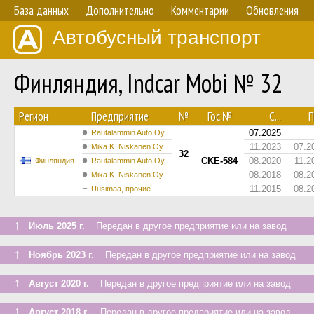
База данных
Дополнительно
Комментарии
Обновления
Автобусный транспорт
Финляндия, Indcar Mobi № 32
Регион
Предприятие
№
Гос.№
С...
П
07.2025
Rautalammin Auto Oy
11.2023
07.2
Mika K. Niskanen Oy
32
CKE-584
08.2020
11.2
Финляндия
Rautalammin Auto Oy
08.2018
08.2
Mika K. Niskanen Oy
11.2015
08.2
Uusimaa, прочие
↑
Июль 2025 г.
Передан в другое предприятие или на завод
↑
Ноябрь 2023 г.
Передан в другое предприятие или на завод
↑
Август 2020 г.
Передан в другое предприятие или на завод
↑
Август 2018 г.
Передан в другое предприятие или на завод