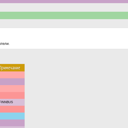
атели.
Примечание
FINNBUS