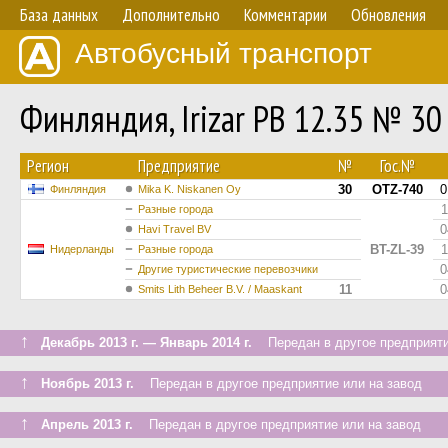
База данных
Дополнительно
Комментарии
Обновления
Автобусный транспорт
Финляндия, Irizar PB 12.35 № 30
Регион
Предприятие
№
Гос.№
30
OTZ-740
0
Финляндия
Mika K. Niskanen Oy
1
Разные города
0
Havi Travel BV
BT-ZL-39
1
Нидерланды
Разные города
0
Другие туристические перевозчики
11
0
Smits Lith Beheer B.V. / Maaskant
↑
Декабрь 2013 г. — Январь 2014 г.
Передан в другое предприяти
↑
Ноябрь 2013 г.
Передан в другое предприятие или на завод
↑
Апрель 2013 г.
Передан в другое предприятие или на завод