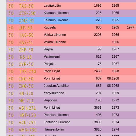
30
TAS-30
Lauttakylän
1695
1965
30
OER-530
Kainuun Liikenne
228
1965
30
OMZ-91
Kainuun Liikenne
228
1965
30
LFP-63
Kuusela
836
1965
1977
30
HAG-30
Vekka Liikenne
2208
1966
30
HAS-31
Vekka Liikenne
1966
30
ZEP-68
Rajala
99
1967
30
IKS-18
Ventoniemi
615
1967
30
OYP-30
Pohjola
78
1967
30
TPE-730
Porin Linjat
2450
1968
30
ENG-30
Porin Linjat
687
08.1968
30
ENG-30
Jussilan Autoliike
687
08.1968
30
HN-328
Yhdysliikenne
294
1969
30
MG-711
Ruponen
196
1972
30
ABH-271
Porin Linjat
3651
1973
30
HBT-130
Pekolan Liikenne
405
1973
30
ACU-254
Lehtosen Liikenne
3806
1974
30
AMN-730
Hämeenkylän
3816
1974