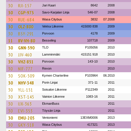
30
RJI-157
Jari Kaari
8642
2008
30
CGP-973
Savo-Karjalan Linja
546-07
2008
30
RUE-684
Wasa Citybus
3832
07.2008
30
OLZ-800
Vekka Liikenne
415000 838
2009
30
BSY-291
Porvoon
4178
2009
11
BV-VH-80
Besseling
107718
2009
30
GNN-590
TLO
P105056
2010
30
JJV-460
Lamminmäki
415151 918
2010
30
VHZ-851
Porvoon
143-10
2010
30
NIF-777
Revon
2010
30
SOK-509
Kymen Charterline
P103964
06.2010
30
NHV-348
Porin Linjat
371-11
2011
30
YLL-151
Soisalon Liikenne
P112349
2011
30
XST-145
Vainion Liikenne
1083-16
2011
30
IJX-363
EkmanBuss
2011
30
EVI-353
Töysän Linja
2011
30
EMU-205
Ventoniemi
13EXM0006
2013
30
GKY-518
Wasa Citybus
417321
2013