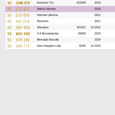
30
CMR-459
Koiviston Tre
422049
2019
30
ETC-602
Vekka Liikenne
2019
30
ESV-930
Härmän Liikenne
2021
30
IOV-214
Muurinen
2021
30
XRP-888
Wasabus
501151
12.2022
30
NOC-900
V-S Bussipalvelut
36505
2024
30
SPR-288
Mennään Bussilla
2024
30
JOH-775
Savo-Karjalan Linja
6D45
10.2025