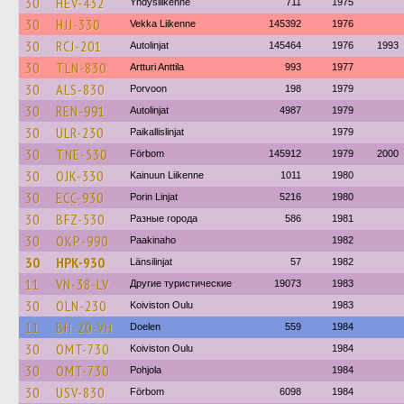
30
HEV-432
Yhdysliikenne
711
1975
30
HJJ-330
Vekka Liikenne
145392
1976
30
RCJ-201
Autolinjat
145464
1976
1993
30
TLN-830
Artturi Anttila
993
1977
30
ALS-830
Porvoon
198
1979
30
REN-991
Autolinjat
4987
1979
30
ULR-230
Paikallislinjat
1979
30
TNE-530
Förbom
145912
1979
2000
30
OJK-330
Kainuun Liikenne
1011
1980
30
ECC-930
Porin Linjat
5216
1980
30
BFZ-530
Разные города
586
1981
30
OKP-990
Paakinaho
1982
30
HPK-930
Länsilinjat
57
1982
11
VN-38-LV
Другие туристические
19073
1983
30
OLN-230
Koiviston Oulu
1983
11
BH-20-VH
Doelen
559
1984
30
OMT-730
Koiviston Oulu
1984
30
OMT-730
Pohjola
1984
30
USV-830
Förbom
6098
1984