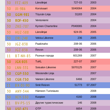
30
FFZ-409
Länsilinjat
727-03
2003
30
JII-986
Korsisaari
S040064
2004
30
GGM-981
Töysän Linja
31183
2004
30
ROF-430
Ventoniemi
2004
30
ZKE-707
Kymen Charterline
P040065
2004
30
HUZ-588
Länsilinjat
924-05
2005
30
ORI-248
Vekka Liikenne
236
2005
30
JGZ-838
Paakinaho
208-06
2006
30
JGZ-838
Revon
208-06
2006
11
BT-NH-85
Разные города
601269
2007
30
JGX-803
TuKL
227-07
2007
30
LNN-331
Soisalon Liikenne
S070125
2007
30
CGP-530
Westendin Linja
2007
30
CGK-730
Vainion Liikenne
6466
2007
11
BX-DJ-90
Smit Reizen
51773
07.2007
30
ANY-344
Hämeen Turistiauto
2008
30
XEY-530
Kuopion
4160
2008
11
BV-PS-15
Другие туристические
146
2008
30
USF-471
OTP
6654
2008