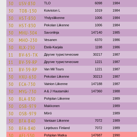
30
USV-830
TLO
6098
1984
30
TOB-130
Koiviston L
1019
1984
30
HST-830
Yhdysliikenne
1006
1984
30
HST-830
Pekolan Liikenne
1006
1984
30
MHU-304
Savonlinja
147140
1985
30
MHO-230
Vesanen
6370
1986
30
RLX-230
Etelä-Karjala
1198
1986
11
BV-65-TK
Другие туристические
30217
1987
11
BV-39-RP
Другие туристические
1221
1987
11
BV-39-RP
Van Mil Tours
1221
1987
30
HXU-630
Pekolan Liikenne
30213
1987
30
ECA-730
Vainion Liikenne
147188
1987
30
MYG-730
A & J Hautamäki
147360
1988
30
BLA-830
Pohjolan Liikenne
1989
30
OSB-979
Makkonen
1989
30
OSB-979
Mörö
1989
30
BFA-840
Vantaan Liikenne
7072
1989
30
BFA-840
Linjebuss Finland
7072
1989
30
AFJ-530
Pohjolan Matka
147687
1990