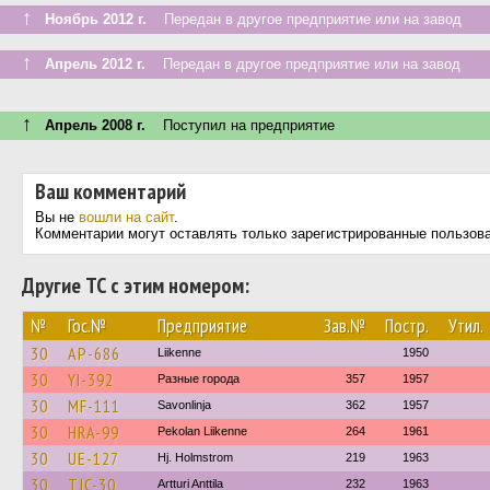
↑
Ноябрь 2012 г.
Передан в другое предприятие или на завод
↑
Апрель 2012 г.
Передан в другое предприятие или на завод
↑
Апрель 2008 г.
Поступил на предприятие
Ваш комментарий
Вы не
вошли на сайт
.
Комментарии могут оставлять только зарегистрированные пользов
Другие ТС с этим номером:
№
Гос.№
Предприятие
Зав.№
Постр.
Утил.
30
AP-686
Liikenne
1950
30
YI-392
Разные города
357
1957
30
MF-111
Savonlinja
362
1957
30
HRA-99
Pekolan Liikenne
264
1961
30
UE-127
Hj. Holmstrom
219
1963
30
TJC-30
Artturi Anttila
232
1963