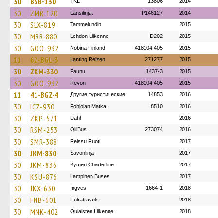
30
BSB-130
TKL
13806
2014
30
ZMR-120
Länsilinjat
P146127
2014
30
SLX-819
Tammelundin
2015
30
MRR-880
Lehdon Liikenne
D202
2015
30
GOO-932
Nobina Finland
418104 405
2015
11
62-BGL-3
Lanting Reizen
271277
2015
30
ZKM-330
Paunu
1437-3
2015
30
GOO-932
Revon
418104 405
2015
11
41-BGZ-4
Другие туристические
14853
2016
30
ICZ-930
Pohjolan Matka
8510
2016
30
ZKP-571
Dahl
2016
30
RSM-253
OlliBus
273074
2016
30
SMR-388
Reissu Ruoti
2017
30
JKM-830
Savonlinja
2017
30
JKM-836
Kymen Charterline
2017
30
KSU-876
Lampinen Buses
2017
30
JKX-630
Ingves
1664-1
2018
30
FNB-601
Rukatravels
2018
30
MNK-402
Oulaisten Liikenne
2018