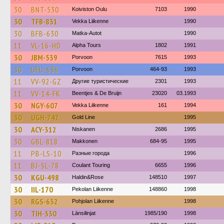
30
BNT-530
Koiviston Oulu
7103
1990
30
TFB-831
Vekka Liikenne
1990
30
BFB-630
Matka-Autot
1990
11
VL-16-HD
Alpha Tours
1802
1991
30
JBM-539
Porvoon
7615
1993
30
UFU-636
Porvoon
464-93
1993
11
VV-92-GZ
Другие туристические
2301
1993
11
VV-14-FK
Beentjes & De Bruijn
23020
03.1993
30
NGY-607
Vekka Liikenne
161
1994
30
UGH-742
Gold Line
1995
30
ACY-312
Niskanen
2686
1995
30
GBL-818
Makkonen
684-95
1995
11
PB-LS-10
Разные города
1996
11
BJ-SL-78
Coulant Touring
6655
1996
30
KGU-498
Haldin&Rose
148510
1997
30
IIL-170
Pekolan Liikenne
148860
1998
30
RGS-632
Pohjolan Liikenne
1998
30
TIH-330
Länsilinjat
1985/190
1998