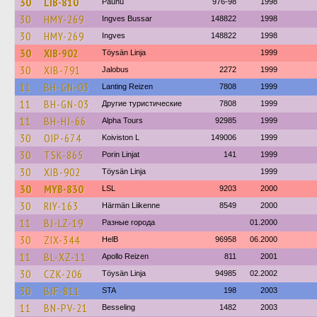
30
LIB-810
Paunu
976-98
1998
30
HMY-269
Ingves Bussar
148822
1998
30
HMY-269
Ingves
148822
1998
30
XIB-902
Töysän Linja
1999
30
XIB-791
Jalobus
2272
1999
11
BH-GN-03
Lanting Reizen
7808
1999
11
BH-GN-03
Другие туристические
7808
1999
11
BH-HJ-66
Alpha Tours
92985
1999
30
OIP-674
Koiviston L
149006
1999
30
TSK-865
Porin Linjat
141
1999
30
XIB-902
Töysän Linja
1999
30
MYB-830
LSL
9203
2000
30
RIY-163
Härmän Liikenne
8549
2000
11
BJ-LZ-19
Разные города
01.2000
30
ZIX-344
HelB
96958
06.2000
11
BL-XZ-11
Apollo Reizen
811
2001
30
CZK-206
Töysän Linja
94985
02.2002
30
BJF-811
STA
198
2003
11
BN-PV-21
Besseling
1482
2003