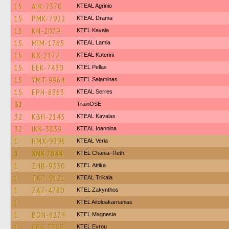
15
AIK-2370
KTEAL Agrinio
15
PMK-7922
KTEAL Drama
15
KN-2079
KTEL Kavala
15
MIM-1765
KTEAL Lamia
15
NX-2172
KTEAL Katerini
15
EEK-7430
KTEL Pellas
15
YMT-9964
KTEL Salaminas
15
EPH-8363
KTEAL Serres
32
TrainΟSE
32
KBH-2143
KTEAL Kavalas
32
INK-3839
KTEAL Ioannina
1
HMX-9396
KTEAL Veria
1
XNX-7844
KTEL Chania–Reth.
1
ZHB-9330
KΤΕL Αttika
1
TKP-9121
KTEAL Trikala
1
ZAZ-4780
KTEL Zakynthos
1
KTEL Aitoloakarnanias
1
BON-6274
ΚΤΕL Magnesia
1
EBK-7389
KTEL Evrou