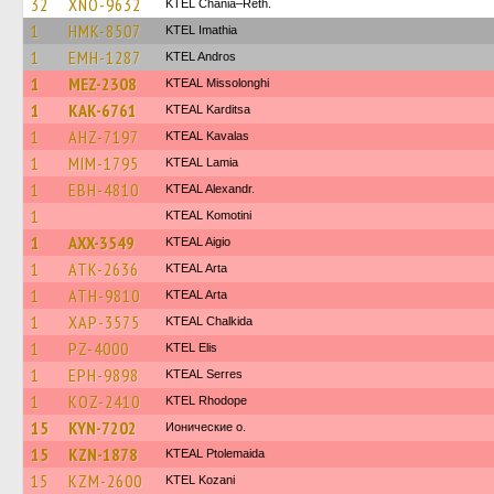
32
XNO-9632
KTEL Chania–Reth.
1
HMK-8507
KTEL Imathia
1
EMH-1287
KTEL Andros
1
MEZ-2308
KTEAL Missolonghi
1
KAK-6761
KTEAL Karditsa
1
AHZ-7197
KTEAL Kavalas
1
MIM-1795
KTEAL Lamia
1
EBH-4810
KTEAL Alexandr.
1
KTEAL Komotini
1
AXX-3549
KTEAL Aigio
1
ATK-2636
KTEAL Arta
1
ATH-9810
KTEAL Arta
1
XAP-3575
KTEAL Chalkida
1
PZ-4000
KTEL Elis
1
EPH-9898
KTEAL Serres
1
KOZ-2410
KTEL Rhodope
15
KYN-7202
Ионические о.
15
KZN-1878
KTEAL Ptolemaida
15
KZM-2600
ΚΤΕL Kozani