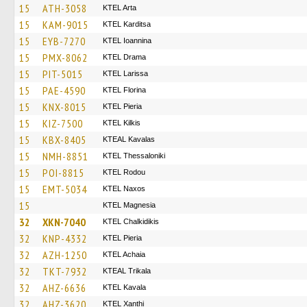
15
ATH-3058
KTEL Arta
15
KAM-9015
ΚΤΕL Karditsa
15
EYB-7270
KTEL Ioannina
15
PMX-8062
KTEL Drama
15
PIT-5015
KTEL Larissa
15
PAE-4590
KTEL Florina
15
KNX-8015
KTEL Pieria
15
KIZ-7500
KTEL Kilkis
15
KBX-8405
KTEAL Kavalas
15
NMH-8851
KTEL Thessaloniki
15
POI-8815
ΚΤΕL Rodou
15
EMT-5034
KTEL Naxos
15
ΚΤΕL Magnesia
32
XKN-7040
ΚΤΕL Chalkidikis
32
KNP-4332
KTEL Pieria
32
AZH-1250
KTEL Achaia
32
TKT-7932
KTEAL Trikala
32
AHZ-6636
KTEL Kavala
32
AHZ-3620
KTEL Xanthi