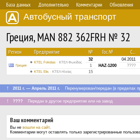
База данных
Дополнительно
Комментарии
Обновления
Автобусный транспорт
Греция, MAN 882 362FRH № 32
Регион
Предприятие
№
Гос.№
С...
32
04.2011
ΚΤΕL Fokidas
ΚΤΕΛ Φωκίδας
1
HAZ-1200
????
Греция
15
KTEL Elis
ΚΤΕΛ Ηλείας
↑
2011 г. — Апрель 2011 г.
Перенумерован/передан (в пределах пр
↑
????
Передан в другое предприятие или на завод
Ваш комментарий
Вы не
вошли на сайт
.
Комментарии могут оставлять только зарегистрированные пользов