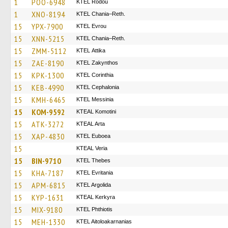
1
POO-6948
ΚΤΕL Rodou
1
XNO-8194
KTEL Chania–Reth.
15
YPX-7900
KTEL Evrou
15
XNN-5215
KTEL Chania–Reth.
15
ZMM-5112
KΤΕL Αttika
15
ZAE-8190
KTEL Zakynthos
15
KPK-1300
KTEL Corinthia
15
KEB-4990
KTEL Cephalonia
15
KMH-6465
KTEL Messinia
15
KOM-9592
KTEAL Komotini
15
ATK-3272
KTEAL Arta
15
XAP-4830
ΚΤΕL Euboea
15
KTEAL Veria
15
BIN-9710
KTEL Thebes
15
KHA-7187
ΚΤΕL Evritania
15
APM-6815
KTEL Argolida
15
KYP-1631
KTEAL Kerkyra
15
MIX-9180
ΚΤΕL Phthiotis
15
MEH-1330
KTEL Aitoloakarnanias