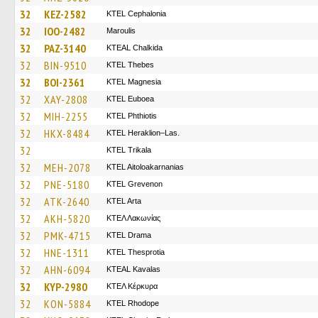
32
KEZ-2582
KTEL Cephalonia
32
IOO-2482
Maroulis
32
PAZ-3140
KTEAL Chalkida
32
BIN-9510
KTEL Thebes
32
BOI-2361
ΚΤΕL Magnesia
32
XAY-2808
ΚΤΕL Euboea
32
MIH-2255
ΚΤΕL Phthiotis
32
HKX-8484
KTEL Heraklion–Las.
32
ΚΤΕL Τrikala
32
MEH-2078
KTEL Aitoloakarnanias
32
PNE-5180
ΚΤΕL Grevenon
32
ATK-2640
KTEL Arta
32
AKH-5820
ΚΤΕΛ Λακωνίας
32
PMK-4715
KTEL Drama
32
HNE-1311
KTEL Thesprotia
32
AHN-6094
KTEAL Kavalas
32
KYP-2980
ΚΤΕΛ Κέρκυρα
32
KON-5884
KTEL Rhodope