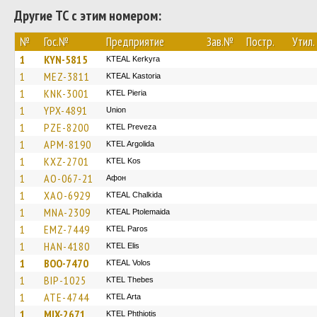
Другие ТС с этим номером:
№
Гос.№
Предприятие
Зав.№
Постр.
Утил.
1
KYN-5815
KTEAL Kerkyra
1
MEZ-3811
KTEAL Kastoria
1
KNK-3001
KTEL Pieria
1
YPX-4891
Union
1
PZE-8200
KTEL Preveza
1
APM-8190
KTEL Argolida
1
KXZ-2701
KTEL Kos
1
AO-067-21
Афон
1
XAO-6929
KTEAL Chalkida
1
MNA-2309
KTEAL Ptolemaida
1
EMZ-7449
KTEL Paros
1
HAN-4180
KTEL Elis
1
BOO-7470
KTEAL Volos
1
BIP-1025
KTEL Thebes
1
ATE-4744
KTEL Arta
1
MIX-2671
ΚΤΕL Phthiotis