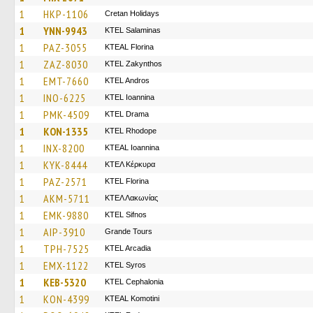
1
HKP-1106
Cretan Holidays
1
YNN-9943
KTEL Salaminas
1
PAZ-3055
KTEAL Florina
1
ZAZ-8030
KTEL Zakynthos
1
EMT-7660
KTEL Andros
1
INO-6225
KTEL Ioannina
1
PMK-4509
KTEL Drama
1
KON-1335
KTEL Rhodope
1
INX-8200
KTEAL Ioannina
1
KYK-8444
ΚΤΕΛ Κέρκυρα
1
PAZ-2571
KTEL Florina
1
AKM-5711
ΚΤΕΛ Λακωνίας
1
EMK-9880
KTEL Sifnos
1
AIP-3910
Grande Tours
1
TPH-7525
KTEL Arcadia
1
EMX-1122
KTEL Syros
1
KEB-5320
KTEL Cephalonia
1
KON-4399
KTEAL Komotini