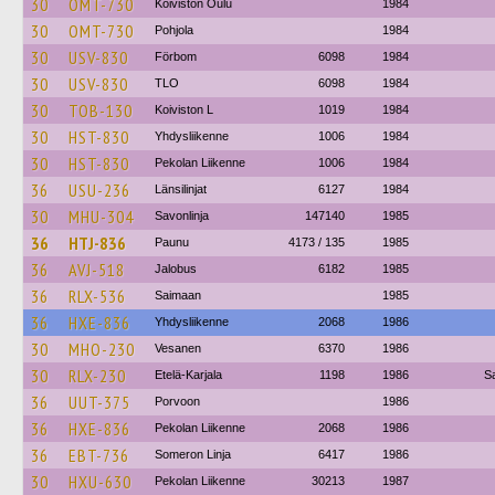
30
OMT-730
Koiviston Oulu
1984
30
OMT-730
Pohjola
1984
30
USV-830
Förbom
6098
1984
30
USV-830
TLO
6098
1984
30
TOB-130
Koiviston L
1019
1984
30
HST-830
Yhdysliikenne
1006
1984
30
HST-830
Pekolan Liikenne
1006
1984
36
USU-236
Länsilinjat
6127
1984
30
MHU-304
Savonlinja
147140
1985
36
HTJ-836
Paunu
4173 / 135
1985
36
AVJ-518
Jalobus
6182
1985
36
RLX-536
Saimaan
1985
36
HXE-836
Yhdysliikenne
2068
1986
30
MHO-230
Vesanen
6370
1986
30
RLX-230
Etelä-Karjala
1198
1986
S
36
UUT-375
Porvoon
1986
36
HXE-836
Pekolan Liikenne
2068
1986
36
EBT-736
Someron Linja
6417
1986
30
HXU-630
Pekolan Liikenne
30213
1987