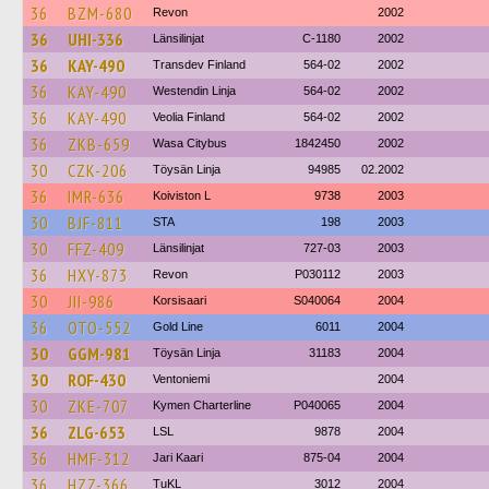
36
BZM-680
Revon
2002
36
UHI-336
Länsilinjat
C-1180
2002
36
KAY-490
Transdev Finland
564-02
2002
36
KAY-490
Westendin Linja
564-02
2002
36
KAY-490
Veolia Finland
564-02
2002
36
ZKB-659
Wasa Citybus
1842450
2002
30
CZK-206
Töysän Linja
94985
02.2002
36
IMR-636
Koiviston L
9738
2003
30
BJF-811
STA
198
2003
30
FFZ-409
Länsilinjat
727-03
2003
36
HXY-873
Revon
P030112
2003
30
JII-986
Korsisaari
S040064
2004
36
OTO-552
Gold Line
6011
2004
30
GGM-981
Töysän Linja
31183
2004
30
ROF-430
Ventoniemi
2004
30
ZKE-707
Kymen Charterline
P040065
2004
36
ZLG-653
LSL
9878
2004
36
HMF-312
Jari Kaari
875-04
2004
36
HZZ-366
TuKL
3012
2004