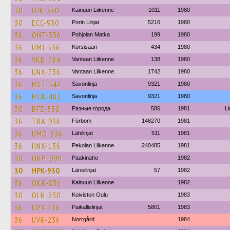
30
OJK-330
Kainuun Liikenne
1011
1980
30
ECC-930
Porin Linjat
5216
1980
36
ONT-336
Pohjolan Matka
199
1980
36
UMJ-536
Korsisaari
434
1980
36
VKB-784
Vantaan Liikenne
138
1980
36
UNA-736
Vantaan Liikenne
1742
1980
36
MCT-542
Savonlinja
9321
1980
36
MCK-482
Savonlinja
9321
1980
30
BFZ-530
Разные города
586
1981
Li
36
TRA-936
Förbom
146270
1981
36
UMO-336
Lähilinjat
511
1981
36
HNX-136
Pekolan Liikenne
240485
1981
30
OKP-990
Paakinaho
1982
30
HPK-930
Länsilinjat
57
1982
36
OKK-836
Kainuun Liikenne
1982
30
OLN-230
Koiviston Oulu
1983
36
UPV-736
Paikallislinjat
5801
1983
36
UVK-236
Norrgård
1984