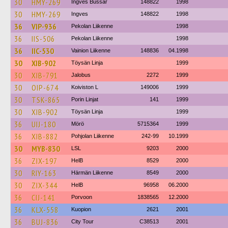
30
HMY-269
Ingves Bussar
148822
1998
30
HMY-269
Ingves
148822
1998
36
VIP-936
Pekolan Liikenne
1998
36
IIS-506
Pekolan Liikenne
1998
36
IIC-530
Vainion Liikenne
148836
04.1998
30
XIB-902
Töysän Linja
1999
30
XIB-791
Jalobus
2272
1999
30
OIP-674
Koiviston L
149006
1999
30
TSK-865
Porin Linjat
141
1999
30
XIB-902
Töysän Linja
1999
36
UIJ-180
Mörö
5715364
1999
36
XIB-882
Pohjolan Liikenne
242-99
10.1999
30
MYB-830
LSL
9203
2000
36
ZIX-197
HelB
8529
2000
30
RIY-163
Härmän Liikenne
8549
2000
30
ZIX-344
HelB
96958
06.2000
36
CIJ-141
Porvoon
1838565
12.2000
36
KLX-558
Kuopion
2621
2001
36
BUJ-836
City Tour
C38513
2001