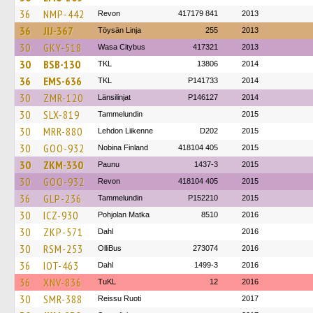
36
NMP-442
Revon
417179 841
2013
36
JIJ-367
Töysän Linja
255
2013
30
GKY-518
Wasa Citybus
417321
2013
30
BSB-130
TKL
13806
2014
36
EMS-636
TKL
P141733
2014
30
ZMR-120
Länsilinjat
P146127
2014
30
SLX-819
Tammelundin
2015
30
MRR-880
Lehdon Liikenne
D202
2015
30
GOO-932
Nobina Finland
418104 405
2015
30
ZKM-330
Paunu
1437-3
2015
30
GOO-932
Revon
418104 405
2015
36
GLP-236
Tammelundin
P152210
2015
30
ICZ-930
Pohjolan Matka
8510
2016
30
ZKP-571
Dahl
2016
30
RSM-253
OlliBus
273074
2016
36
IOT-463
Dahl
1499-3
2016
36
XNV-836
TuKL
12
2016
30
SMR-388
Reissu Ruoti
2017