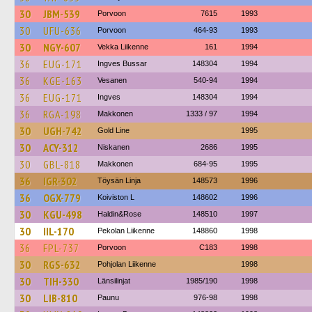
30
JBM-539
Porvoon
7615
1993
30
UFU-636
Porvoon
464-93
1993
30
NGY-607
Vekka Liikenne
161
1994
36
EUG-171
Ingves Bussar
148304
1994
36
KGE-163
Vesanen
540-94
1994
36
EUG-171
Ingves
148304
1994
36
RGA-198
Makkonen
1333 / 97
1994
30
UGH-742
Gold Line
1995
30
ACY-312
Niskanen
2686
1995
30
GBL-818
Makkonen
684-95
1995
36
IGR-302
Töysän Linja
148573
1996
36
OGX-779
Koiviston L
148602
1996
30
KGU-498
Haldin&Rose
148510
1997
30
IIL-170
Pekolan Liikenne
148860
1998
36
FPL-737
Porvoon
C183
1998
30
RGS-632
Pohjolan Liikenne
1998
30
TIH-330
Länsilinjat
1985/190
1998
30
LIB-810
Paunu
976-98
1998