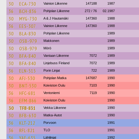
30
ECA-730
Vainion Liikenne
147188
1987
36
BCH-836
Pohjolan Liikenne
272 / 76
02.1987
30
MYG-730
A & J Hautamäki
147360
1988
36
EES-307
Vainion Liikenne
147360
1988
30
BLA-830
Pohjolan Liikenne
1989
30
OSB-979
Makkonen
1989
30
OSB-979
Mörö
1989
30
BFA-840
Vantaan Liikenne
7072
1989
30
BFA-840
Linjebuss Finland
7072
1989
36
ELN-515
Porin Linjat
722
1989
30
AFJ-530
Pohjolan Matka
147687
1990
30
BNT-530
Koiviston Oulu
7103
1990
36
HFC-681
Ventoniemi
7119
1990
36
EFM-866
Koiviston Oulu
1990
30
TFB-831
Vekka Liikenne
1990
30
BFB-630
Matka-Autot
1990
36
KLT-212
Porvoon
1991
36
RFL-821
TLO
1991
36
YAF-635
Lähilinjat
1992