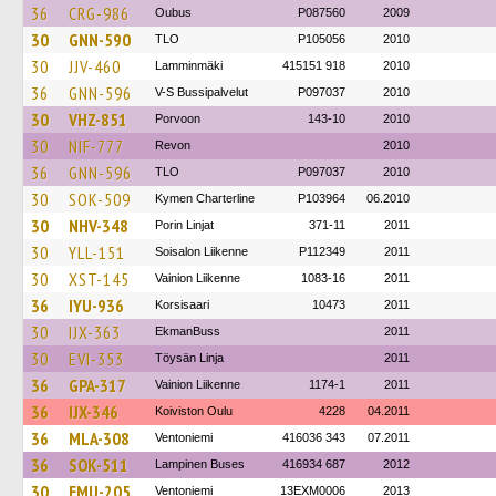
36
CRG-986
Oubus
P087560
2009
30
GNN-590
TLO
P105056
2010
30
JJV-460
Lamminmäki
415151 918
2010
36
GNN-596
V-S Bussipalvelut
P097037
2010
30
VHZ-851
Porvoon
143-10
2010
30
NIF-777
Revon
2010
36
GNN-596
TLO
P097037
2010
30
SOK-509
Kymen Charterline
P103964
06.2010
30
NHV-348
Porin Linjat
371-11
2011
30
YLL-151
Soisalon Liikenne
P112349
2011
30
XST-145
Vainion Liikenne
1083-16
2011
36
IYU-936
Korsisaari
10473
2011
30
IJX-363
EkmanBuss
2011
30
EVI-353
Töysän Linja
2011
36
GPA-317
Vainion Liikenne
1174-1
2011
36
IJX-346
Koiviston Oulu
4228
04.2011
36
MLA-308
Ventoniemi
416036 343
07.2011
36
SOK-511
Lampinen Buses
416934 687
2012
30
EMU-205
Ventoniemi
13EXM0006
2013