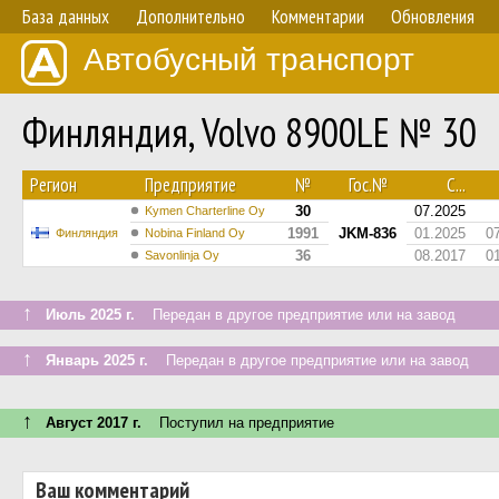
База данных
Дополнительно
Комментарии
Обновления
Автобусный транспорт
Финляндия, Volvo 8900LE № 30
Регион
Предприятие
№
Гос.№
С...
30
07.2025
Kymen Charterline Oy
1991
JKM-836
01.2025
0
Финляндия
Nobina Finland Oy
36
08.2017
0
Savonlinja Oy
↑
Июль 2025 г.
Передан в другое предприятие или на завод
↑
Январь 2025 г.
Передан в другое предприятие или на завод
↑
Август 2017 г.
Поступил на предприятие
Ваш комментарий