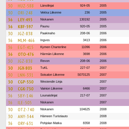
30
HUZ-588
Länsilinjat
924-05
2005
30
ORI-248
Vekka Liikenne
236
2005
36
LEY-495
Niskanen
130192
2005
36
KBF-597
Paunu
920-05
2005
30
JGZ-838
Paakinaho
208-06
2006
36
MLM-466
Ingves
3413
2006
36
EGT-415
Kymen Charterline
11096
2006
36
OTO-476
Härmän Liikenne
3698
2006
30
JGZ-838
Revon
208-06
2006
30
JGX-803
TuKL
227-07
2007
30
LNN-331
Soisalon Liikenne
S070125
2007
30
CGP-530
Westendin Linja
2007
30
CGK-730
Vainion Liikenne
6466
2007
36
SBY-146
Lounaislinjat
217-07
2007
36
ILE-505
Niskanen
2007
30
OTZ-740
Niskanen
104625
2008
30
ANY-344
Hämeen Turistiauto
2008
36
ORY-631
Pohjolan Matka
8358
2008