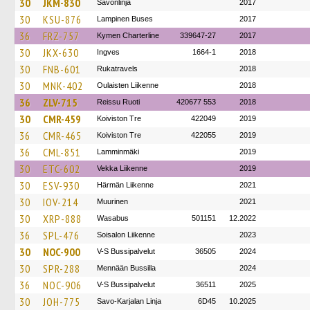
30
JKM-830
Savonlinja
2017
30
KSU-876
Lampinen Buses
2017
36
FRZ-757
Kymen Charterline
339647-27
2017
30
JKX-630
Ingves
1664-1
2018
30
FNB-601
Rukatravels
2018
30
MNK-402
Oulaisten Liikenne
2018
36
ZLV-715
Reissu Ruoti
420677 553
2018
30
CMR-459
Koiviston Tre
422049
2019
36
CMR-465
Koiviston Tre
422055
2019
36
CML-851
Lamminmäki
2019
30
ETC-602
Vekka Liikenne
2019
30
ESV-930
Härmän Liikenne
2021
30
IOV-214
Muurinen
2021
30
XRP-888
Wasabus
501151
12.2022
36
SPL-476
Soisalon Liikenne
2023
30
NOC-900
V-S Bussipalvelut
36505
2024
30
SPR-288
Mennään Bussilla
2024
36
NOC-906
V-S Bussipalvelut
36511
2025
30
JOH-775
Savo-Karjalan Linja
6D45
10.2025