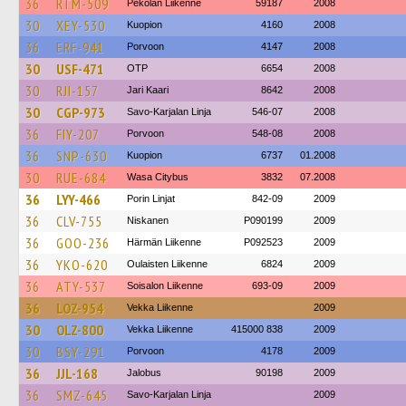
36
RTM-509
Pekolan Liikenne
59187
2008
30
XEY-530
Kuopion
4160
2008
36
ERF-941
Porvoon
4147
2008
30
USF-471
OTP
6654
2008
30
RJI-157
Jari Kaari
8642
2008
30
CGP-973
Savo-Karjalan Linja
546-07
2008
36
FIY-207
Porvoon
548-08
2008
36
SNP-630
Kuopion
6737
01.2008
30
RUE-684
Wasa Citybus
3832
07.2008
36
LYY-466
Porin Linjat
842-09
2009
36
CLV-755
Niskanen
P090199
2009
36
GOO-236
Härmän Liikenne
P092523
2009
36
YKO-620
Oulaisten Liikenne
6824
2009
36
ATY-537
Soisalon Liikenne
693-09
2009
36
LOZ-954
Vekka Liikenne
2009
30
OLZ-800
Vekka Liikenne
415000 838
2009
30
BSY-291
Porvoon
4178
2009
36
JJL-168
Jalobus
90198
2009
36
SMZ-645
Savo-Karjalan Linja
2009