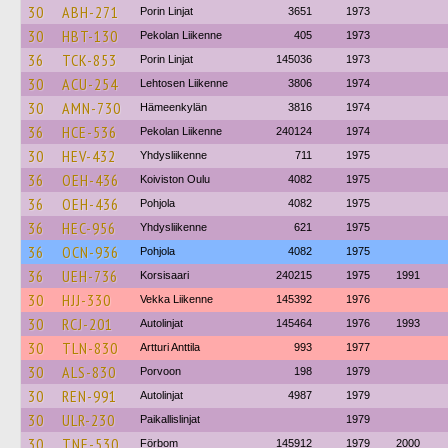
30
ABH-271
Porin Linjat
3651
1973
30
HBT-130
Pekolan Liikenne
405
1973
36
TCK-853
Porin Linjat
145036
1973
30
ACU-254
Lehtosen Liikenne
3806
1974
30
AMN-730
Hämeenkylän
3816
1974
36
HCE-536
Pekolan Liikenne
240124
1974
30
HEV-432
Yhdysliikenne
711
1975
36
OEH-436
Koiviston Oulu
4082
1975
36
OEH-436
Pohjola
4082
1975
36
HEC-956
Yhdysliikenne
621
1975
36
OCN-936
Pohjola
4082
1975
36
UEH-736
Korsisaari
240215
1975
1991
30
HJJ-330
Vekka Liikenne
145392
1976
30
RCJ-201
Autolinjat
145464
1976
1993
30
TLN-830
Artturi Anttila
993
1977
30
ALS-830
Porvoon
198
1979
30
REN-991
Autolinjat
4987
1979
30
ULR-230
Paikallislinjat
1979
30
TNE-530
Förbom
145912
1979
2000