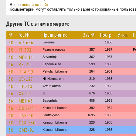
Вы не
вошли на сайт
.
Комментарии могут оставлять только зарегистрированные пользов
Другие ТС с этим номером:
№
Гос.№
Предприятие
Зав.№
Постр.
Утил.
П
30
AP-686
Liikenne
1950
30
YI-392
Разные города
357
1957
P
30
MF-111
Savonlinja
362
1957
36
BE-29
Espoon Auto
599
1959
30
HRA-99
Pekolan Liikenne
264
1961
30
UE-127
Hj. Holmstrom
219
1963
30
TJC-30
Artturi Anttila
232
1963
36
XY-47
JL
676
1963
36
MBI-63
Savonlinja
408
1963
36
OGB-45
Kainuun Liikenne
392
1964
30
TAS-30
Lauttakylän
1695
1965
30
OER-530
Kainuun Liikenne
228
1965
30
OMZ-91
Kainuun Liikenne
228
1965