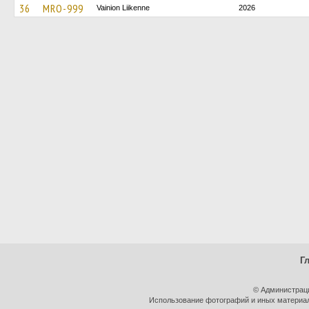
36
MRO-999
Vainion Liikenne
2026
Г
© Администрац
Использование фотографий и иных материало