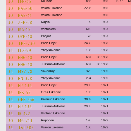
30
LFP-63
Kuusela
836
1965
1977
М
30
HAG-30
Vekka Liikenne
2208
1966
30
HAS-31
Vekka Liikenne
1966
30
ZEP-68
Rajala
99
1967
30
IKS-18
Ventoniemi
615
1967
30
OYP-30
Pohjola
78
1967
30
TPE-730
Porin Linjat
2450
1968
36
ITZ-99
Yhdysliikenne
198
1968
30
ENG-30
Porin Linjat
687
08.1968
30
ENG-30
Jussilan Autoliike
687
08.1968
36
MSZ-78
Savonlinja
379
1969
30
HN-328
Yhdysliikenne
294
1969
36
EP-136
Porin Linjat
2935
1971
36
IEB-55
Oras Liikenne
103
1971
36
OEE-436
Kainuun Liikenne
3039
1971
36
EP-136
Jussilan Autoliike
2935
1971
36
IR-422
Vantaan Liikenne
1971
30
MG-711
Ruponen
196
1972
36
TAJ-507
Vainion Liikenne
158
1972