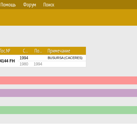
Помощь
Форум
Поиск
Гос.№
С...
По...
Примечание
1994
BUSURSA (CACERES)
4144 FH
1980
1994