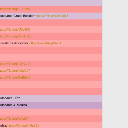
ttps://flic.kr/p/F2Cnz5
utocares Grupo Benidorm
https://flic.kr/p/bCce33
ttps://flic.kr/p/U5s99D
ttps://flic.kr/p/2rmHy2d
Herederos de Gómez
https://pin.it/6AiqrWu6T
ttps://flic.kr/p/23YX1Ys
ttps://flic.kr/p/e9wCy7
ttps://flic.kr/p/2nBrbz5
utocares Díaz
utocares J. Medina
ttps://flic.kr/p/kAx9JF
ulisa
https://flic.kr/p/pMa8Sx