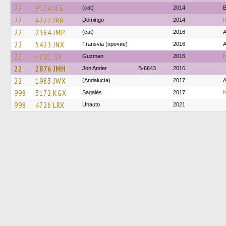
22
9174 JCG
(cat)
2014
B
22
4272 JBR
Domingo
2014
h
22
2364 JMP
(cat)
2016
22
5423 JNX
Transvia (прочие)
2016
A
22
4701 JLV
Guzman
2016
h
22
2876 JMH
Jon Ander
B-6643
2016
22
1983 JWX
(Andalucía)
2017
998
3172 KGX
Sagalés
2017
h
998
4726 LRX
Unauto
2021