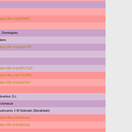
ttps://flic.kr/p/zfEWiU
. Dominguez
lano
ttps://flic.kr/p/2poc767
ttps://flic.kr/p/2jYUTQ3
ttps://flic.kr/p/FUUPBY
ttps://flic.kr/p/ogsHy4
lvarbus S.L.
Cosmacar
utocares J M Sobrado (Baraklado)
ttps://flic.kr/p/iMzqnm
ttps://flic.kr/p/o8oZq1