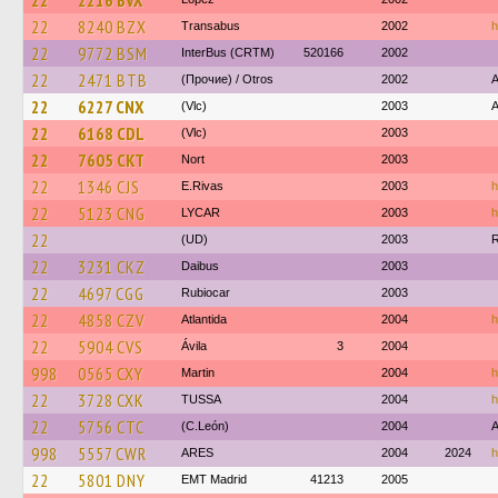
22
2216 BVX
22
8240 BZX
Transabus
2002
h
22
9772 BSM
InterBus (CRTM)
520166
2002
22
2471 BTB
(Прочие) / Otros
2002
A
22
6227 CNX
(Vlc)
2003
A
22
6168 CDL
(Vlc)
2003
22
7605 CKT
Nort
2003
22
1346 CJS
E.Rivas
2003
h
22
5123 CNG
LYCAR
2003
h
22
(UD)
2003
22
3231 CKZ
Daibus
2003
22
4697 CGG
Rubiocar
2003
22
4858 CZV
Atlantida
2004
h
22
5904 CVS
Ávila
3
2004
998
0565 CXY
Martin
2004
h
22
3728 CXK
TUSSA
2004
h
22
5756 CTC
(C.León)
2004
A
998
5557 CWR
ARES
2004
2024
h
22
5801 DNY
EMT Madrid
41213
2005