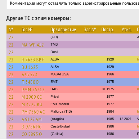
Комментарии могут оставлять только зарегистрированные пользов
Другие ТС с этим номером:
№
Гос.№
Предприятие
Зав.№
Постр.
Утил.
22
(UD)
A
22
MA-WP 412
TMB
22
Dosil
22
H 7633 BBF
ALSA
1929
h
22
BU 1623
ALSA
1929
22
A 97574
MASATUSA
1966
22
T 3480 D
EMT
1975
22
PMM 25712
UAB
01.1975
h
22
M 2909 CC
Prisei
1977
22
M 4222 BU
EMT Madrid
1977
22
PM 7569 AC
Mallorca (TIB)
1984
h
22
A 9127 AM
(Aragón)
1985
12.2021
V
22
B 9786 HC
Castellbisbal
1986
h
22
CO 5893 O
(Galicia)
1986
P