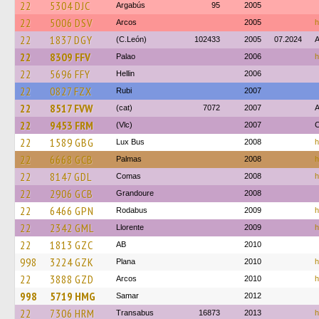
22
5304 DJC
Argabús
95
2005
22
5006 DSV
Arcos
2005
h
22
1837 DGY
(C.León)
102433
2005
07.2024
A
22
8309 FFV
Palao
2006
h
22
5696 FFY
Hellin
2006
22
0827 FZX
Rubi
2007
22
8517 FVW
(cat)
7072
2007
22
9453 FRM
(Vlc)
2007
C
22
1589 GBG
Lux Bus
2008
h
22
6668 GCB
Palmas
2008
h
22
8147 GDL
Comas
2008
h
22
2906 GCB
Grandoure
2008
22
6466 GPN
Rodabus
2009
h
22
2342 GML
Llorente
2009
h
22
1813 GZC
AB
2010
998
3224 GZK
Plana
2010
h
22
3888 GZD
Arcos
2010
h
998
5719 HMG
Samar
2012
22
7306 HRM
Transabus
16873
2013
h