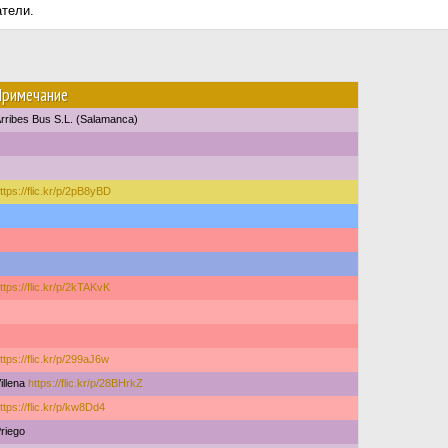
атели.
Примечание
rribes Bus S.L. (Salamanca)
ttps://flic.kr/p/2pB8yBD
ttps://flic.kr/p/2kTAKvK
ttps://flic.kr/p/299aJ6w
illena
https://flic.kr/p/28BHrkZ
ttps://flic.kr/p/kw8Dd4
riego