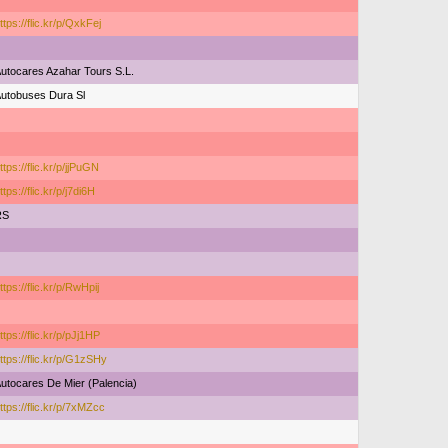
ttps://flic.kr/p/QxkFej
utocares Azahar Tours S.L.
utobuses Dura Sl
ttps://flic.kr/p/jjPuGN
ttps://flic.kr/p/j7di6H
RS
ttps://flic.kr/p/RwHpij
ttps://flic.kr/p/pJj1HP
ttps://flic.kr/p/G1zSHy
utocares De Mier (Palencia)
ttps://flic.kr/p/7xMZcc