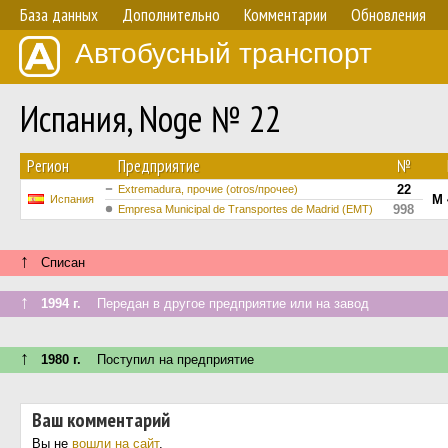
База данных
Дополнительно
Комментарии
Обновления
Автобусный транспорт
Испания, Noge № 22
Регион
Предприятие
№
22
Extremadura, прочие (otros/прочее)
M 
Испания
998
Empresa Municipal de Transportes de Madrid (EMT)
↑
Списан
↑
1994 г.
Передан в другое предприятие или на завод
↑
1980 г.
Поступил на предприятие
Ваш комментарий
Вы не
вошли на сайт
.