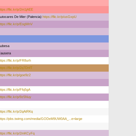
ttps://flic.kr/p/2m1jAEE
utocares De Mier (Palencia)
https://flic.kr/p/usGxpU
ttps://flic.kr/p/EogWnV
Aubesa
ausera
ttps://flic.kr/p/FR8urh
ttps://flic.kr/p/2q7DnfT
ttps://flic.kr/p/goe9z2
ttps://flic.kr/p/Ffq5gA
ttps://flic.kr/p/9z5Nuy
ttps://flic.kr/p/2qAtRKq
ttps://pbs.twimg.com/media/GODeM9UW0AA_...e=large
ttps://flic.kr/p/2mKCyFq