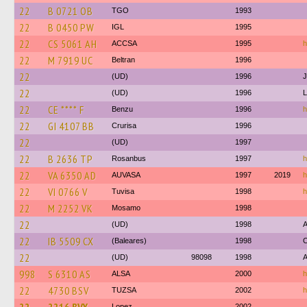
22
B 0721 OB
TGO
1993
22
B 0450 PW
IGL
1995
22
CS 5061 AH
ACCSA
1995
h
22
M 7919 UC
Beltran
1996
22
(UD)
1996
J
22
(UD)
1996
L
22
CE **** F
Benzu
1996
h
22
GI 4107 BB
Crurisa
1996
22
(UD)
1997
22
B 2636 TP
Rosanbus
1997
h
22
VA 6350 AD
AUVASA
1997
2019
h
22
VI 0766 V
Tuvisa
1998
h
22
M 2252 VK
Mosamo
1998
22
(UD)
1998
A
22
IB 5509 CX
(Baleares)
1998
22
(UD)
98098
1998
A
998
S 6310 AS
ALSA
2000
h
22
4730 BSV
TUZSA
2002
h
Lopez
2002