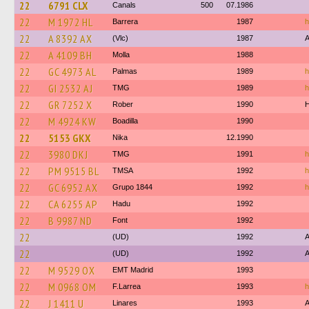
22
6791 CLX
Canals
500
07.1986
22
M 1972 HL
Barrera
1987
h
22
A 8392 AX
(Vlc)
1987
A
22
A 4109 BH
Molla
1988
22
GC 4973 AL
Palmas
1989
h
22
GI 2532 AJ
TMG
1989
h
22
GR 7252 X
Rober
1990
22
M 4924 KW
Boadilla
1990
22
5153 GKX
Nika
12.1990
22
3980 DKJ
TMG
1991
h
22
PM 9515 BL
TMSA
1992
h
22
GC 6952 AX
Grupo 1844
1992
h
22
CA 6255 AP
Hadu
1992
22
B 9987 ND
Font
1992
22
(UD)
1992
A
22
(UD)
1992
A
22
M 9529 OX
EMT Madrid
1993
22
M 0968 OM
F.Larrea
1993
h
22
J 1411 U
Linares
1993
A