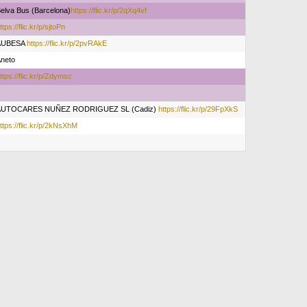
elva Bus (Barcelona)
https://flic.kr/p/2qXq4vf
ttps://flic.kr/p/sjtoPn
AUBESA
https://flic.kr/p/2pvRAkE
neto
ttps://flic.kr/p/Zdymsc
AUTOCARES NUÑEZ RODRIGUEZ SL (Cadiz)
https://flic.kr/p/29FpXkS
ttps://flic.kr/p/2kNsXhM