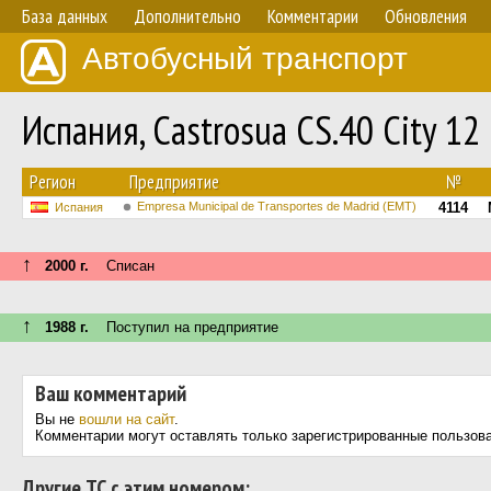
База данных
Дополнительно
Комментарии
Обновления
Автобусный транспорт
Испания, Castrosua CS.40 City 1
Регион
Предприятие
№
Empresa Municipal de Transportes de Madrid (EMT)
4114
Испания
↑
2000 г.
Списан
↑
1988 г.
Поступил на предприятие
Ваш комментарий
Вы не
вошли на сайт
.
Комментарии могут оставлять только зарегистрированные пользов
Другие ТС с этим номером: