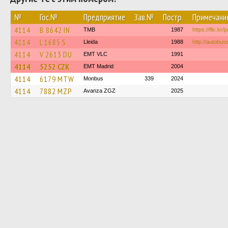
№
Гос.№
Предприятие
Зав.№
Постр.
Примечани
4114
B 8642 IN
TMB
1987
https://flic.kr
4114
L 1685 S
Lleida
1988
http://autobus
4114
V 2613 DU
EMT VLC
1991
4114
5252 CZK
EMT Madrid
2004
4114
6179 MTW
Monbus
339
2024
4114
7882 MZP
Avanza ZGZ
2025