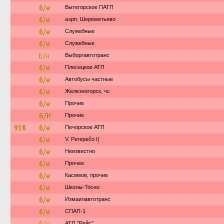
б/н
Вытегорское ПАТП
б/н
аэрп. Шереметьево
б/н
Служебные
б/н
Служебные
Б/н
Выборгавтотранс
б/н
Плесецкое АТП
б/н
Автобусы частные
б/н
Железногорск, чс
б/н
Прочие
Б/Н
Прочие
918
б/н
Печорское АТП
б/н
V. Perepečo IĮ
б/н
Неизвестно
б/н
Прочее
б/н
Касимов, прочие
б/н
Школы-Тосно
б/н
Измаилавтотранс
б/н
СПАП-1
б/н
АТП "Рейс"