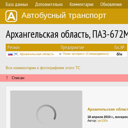
База данных
Дополнительно
Комментарии
Обновления
Автобусный транспорт
Архангельская область, ПАЗ-672
Регион
Предприятие
Гос.№
Пони-экспресс (Северодвинск)
б/н
Архангельская область
Все комментарии к фотографиям этого ТС
↑
Списан
Архангельская облас
18 апреля 2010 г., воскре
Автор:
pe100v