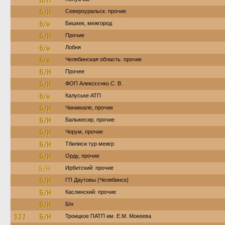
Б/Н
Североуральск: прочие
б/н
Бишкек, межгород
Б/Н
Прочие
б/н
Лобня
б/н
Челябинская область: прочие
Б/Н
Прочее
Б/Н
ФОП Алексєєнко С. В.
б/н
Калуське АТП
Б/Н
Чанаккале, прочие
Б/Н
Балыкесир, прочие
Б/Н
Чорум, прочие
Б/Н
Тбилиси тур межгр
Б/Н
Орду, прочие
Б/Н
Ирбитский: прочие
Б/Н
ГП Даутовы (Челябинск)
Б/Н
Каслинский: прочие
Б/Н
Б/н
122
Б/Н
Троицкое ПАТП им. Е.М. Мокеева