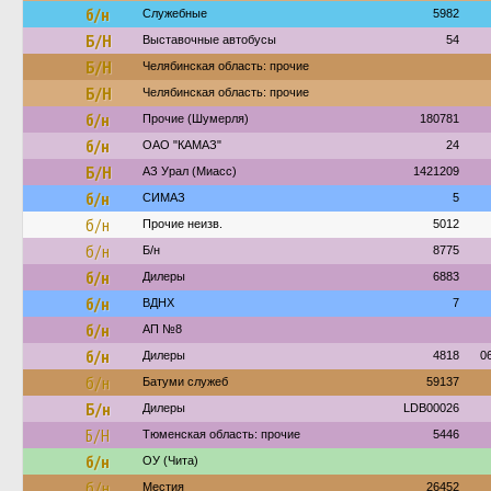
б/н
Служебные
5982
Б/Н
Выставочные автобусы
54
Б/Н
Челябинская область: прочие
Б/Н
Челябинская область: прочие
б/н
Прочие (Шумерля)
180781
б/н
ОАО "КАМАЗ"
24
Б/Н
АЗ Урал (Миасс)
1421209
б/н
СИМАЗ
5
б/н
Прочие неизв.
5012
б/н
Б/н
8775
б/н
Дилеры
6883
б/н
ВДНХ
7
б/н
АП №8
б/н
Дилеры
4818
0
б/н
Батуми служеб
59137
Б/н
Дилеры
LDB00026
Б/Н
Тюменская область: прочие
5446
б/н
ОУ (Чита)
б/н
Местия
26452