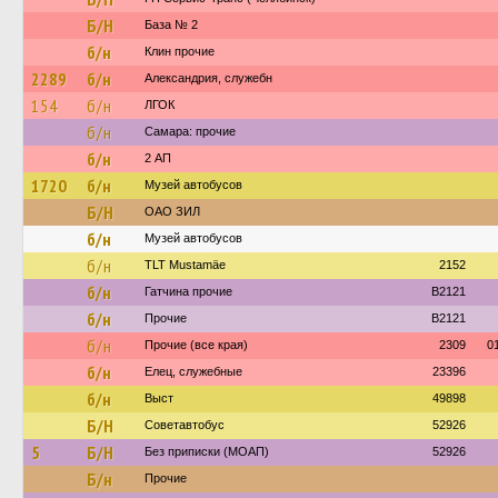
Б/Н
База № 2
б/н
Клин прочие
2289
б/н
Александрия, служебн
154
б/н
ЛГОК
б/н
Самара: прочие
б/н
2 АП
1720
б/н
Музей автобусов
Б/Н
ОАО ЗИЛ
б/н
Музей автобусов
б/н
TLT Mustamäe
2152
б/н
Гатчина прочие
B2121
б/н
Прочие
B2121
б/н
Прочие (все края)
2309
0
б/н
Елец, служебные
23396
б/н
Выст
49898
Б/Н
Советавтобус
52926
5
Б/Н
Без приписки (МОАП)
52926
Б/н
Прочие