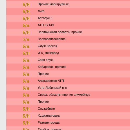
Б/Н
Прочие маршрутные
Б/Н
Лига
Б/Н
Автобус-1
б/н
АТП-17149
Б/Н
Челябинская область: прочие
б/н
Волховавтосервис
б/н
Служ-Заокск
Б/Н
И-К, межгород
б/н
Став.служ.
б/н
Хабаровск, прочие
б/н
Прочие
б/н
Алапаевское АТП
б/н
Усть-Лабинский р-н
б/н
Сверд. область: прочие служебные
б/н
Прочие
Б/Н
Служебные
Б/Н
Худжанд город
Б/Н
Разные города
б/н
Тамбов, прочие