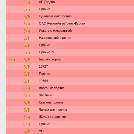
б/н
АП Гродно
б/н
Прочие
Б/Н
Кунашакский: прочие
б/н
ОАО РегионАвтоТранс-Курган
б/н
Иркутск, микроавтобу
Б/Н
Назаровский: прочие
Б/Н
Прочие
б/н
Прочие ЗР
б/н
Б/Н
Бишкек, город
Б/Н
10727
Б/Н
Прочие
Б/Н
10764
Б/Н
Варгаши: прочие
б/н
Частные
Б/Н
Кезский: прочие
Б/Н
Чанаккале, прочие
б/н
Железногорск, чс
Б/Н
Прочие
Б/Н
УО