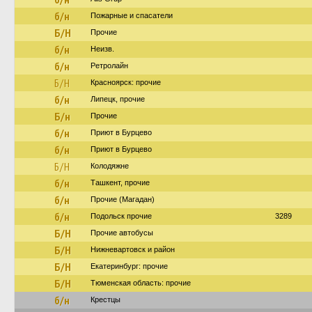
б/н
Пожарные и спасатели
Б/Н
Прочие
б/н
Неизв.
б/н
Ретролайн
Б/Н
Красноярск: прочие
б/н
Липецк, прочие
Б/н
Прочие
б/н
Приют в Бурцево
б/н
Приют в Бурцево
Б/Н
Колодяжне
б/н
Ташкент, прочие
б/н
Прочие (Магадан)
б/н
Подольск прочие
3289
Б/Н
Прочие автобусы
Б/Н
Нижневартовск и район
Б/Н
Екатеринбург: прочие
Б/Н
Тюменская область: прочие
б/н
Крестцы