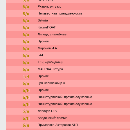
б/н
Рязань, ритуал.
Б/н
Неизвестная принадлежность
б/н
Seknija
б/н
КасимПОАТ
б/н
Липецк, служебные
б/н
Прочее
б/н
Миронов И.А.
б/н
БАТ
б/н
ТК (Биробиджан)
б/н
МАП №4 Шатура
Б/Н
Прочие
б/н
Гулькевичский р-н
Б/Н
Прочие
Б/Н
Нижнетуринский: прочие служебные
Б/Н
Нижнетуринский: прочие служебные
б/н
Лебедев О.В.
Б/Н
Брединский: прочие
б/н
Приморско-Ахтарское АТП