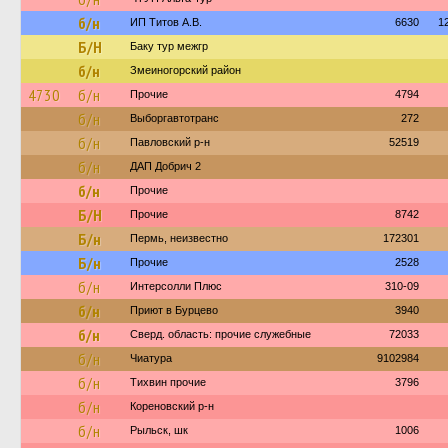
б/н
ИП Титов А.В.
6630
1
Б/Н
Баку тур межгр
б/н
Змеиногорский район
4730
б/н
Прочие
4794
б/н
Выборгавтотранс
272
б/н
Павловский р-н
52519
б/н
ДАП Добрич 2
б/н
Прочие
Б/Н
Прочие
8742
Б/н
Пермь, неизвестно
172301
Б/н
Прочие
2528
б/н
Интерсолли Плюс
310-09
б/н
Приют в Бурцево
3940
б/н
Сверд. область: прочие служебные
72033
б/н
Чиатура
9102984
б/н
Тихвин прочие
3796
б/н
Кореновский р-н
б/н
Рыльск, шк
1006