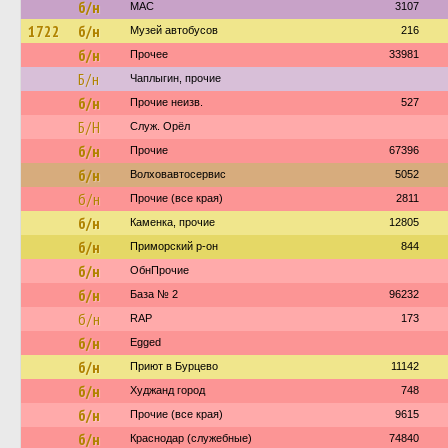
б/н
МАС
3107
1722
б/н
Музей автобусов
216
б/н
Прочее
33981
Б/н
Чаплыгин, прочие
б/н
Прочие неизв.
527
Б/Н
Служ. Орёл
б/н
Прочие
67396
б/н
Волховавтосервис
5052
б/н
Прочие (все края)
2811
б/н
Каменка, прочие
12805
б/н
Приморский р-он
844
б/н
ОбнПрочие
б/н
База № 2
96232
б/н
RAP
173
б/н
Egged
б/н
Приют в Бурцево
11142
б/н
Худжанд город
748
б/н
Прочие (все края)
9615
б/н
Краснодар (служебные)
74840