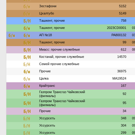
б/н
Зестафони
5152
б/н
Цхалтубо
5149
Б/Н
Ташкент, прочие
758
б/н
Ташкент, прочие
2023CD0001
0
б/н
б/н
АП №18
PA800132
0
Б/Н
Ташкент, прочие
99
0
Б/Н
Миасс: прочие служебные
612
0
Б/Н
Костанай, прочие служебные
14570
Б/Н
Семей прочие служебные
б/н
Прочие
36975
б/н
Цалка
MA19524
б/н
Крайтранс
167
Газпром Трансгаз Чайковский
Б/Н
92
(филиалы)
Газпром Трансгаз Чайковский
Б/Н
95
(филиалы)
Б/Н
Прочие
34
Б/Н
Уссурсеть
348
0
Б/Н
Уссурсеть
304
0
Б/Н
Уссурсеть
299
0