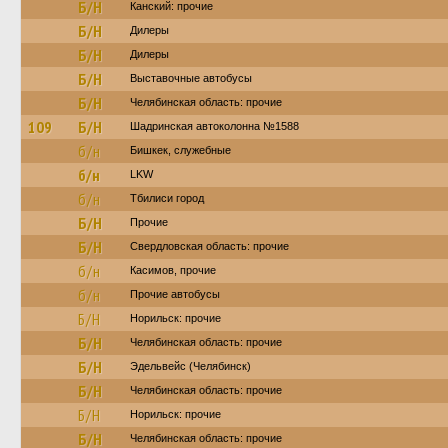
Б/Н
Канский: прочие
Б/Н
Дилеры
Б/Н
Дилеры
Б/Н
Выставочные автобусы
Б/Н
Челябинская область: прочие
109
Б/Н
Шадринская автоколонна №1588
б/н
Бишкек, служебные
б/н
LKW
б/н
Тбилиси город
Б/Н
Прочие
Б/Н
Свердловская область: прочие
б/н
Касимов, прочие
б/н
Прочие автобусы
Б/Н
Норильск: прочие
Б/Н
Челябинская область: прочие
Б/Н
Эдельвейс (Челябинск)
Б/Н
Челябинская область: прочие
Б/Н
Норильск: прочие
Б/Н
Челябинская область: прочие