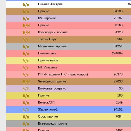
б/н
Нижняя Австрия
0
б/н
Прочие
34186
б/н
КМВ прочие
23107
Б/Н
Прочие
11160
Б/Н
Красноярск: прочие
4328
б/н
Третий Парк
564
б/н
Махачкала, прочие
81251
б/н
Неизвестно
224689
б/н
Прочие неизв.
б/н
MT Visaginas
б/н
ИП Читашвили Н.С. (Красноярск)
90373
Б/Н
Челябинск: прочие
27033
Б/Н
Волховавтосервис
30
б/н
Прочие
180
б/н
ВельскАТП
5149
Б/Н
Жарык жол-1
94151
б/н
Орск, прочие
7084
б/н
Всеволожск прочие
б/н
Прочие
3407