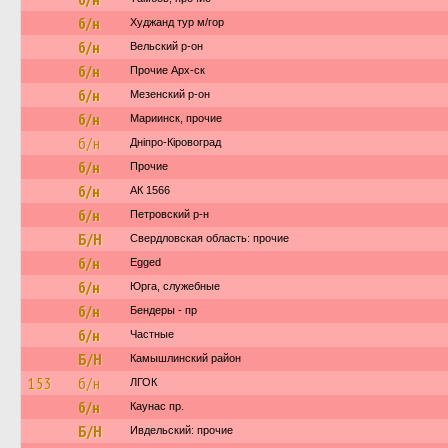
б/н
Худжанд тур м/гор
б/н
Вельский р-он
б/н
Прочие Арх-ск
б/н
Мезенский р-он
б/н
Мариинск, прочие
б/н
Дніпро-Кіровоград
б/н
Прочие
б/н
АК 1566
б/н
Петровский р-н
Б/Н
Свердловская область: прочие
б/н
Egged
б/н
Юрга, служебные
б/н
Бендеры - пр
б/н
Частные
Б/Н
Камышлинский район
153
б/н
ЛГОК
б/н
Каунас пр.
Б/Н
Ивдельский: прочие