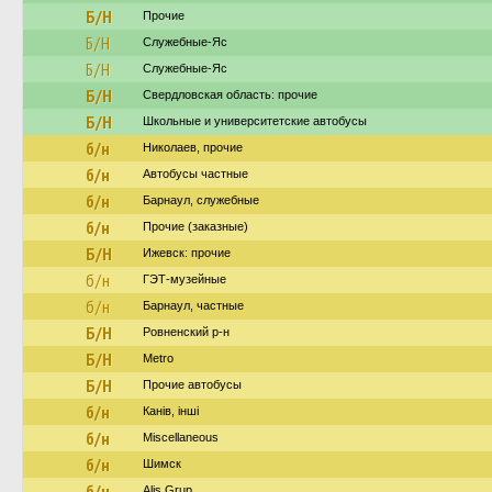
Б/Н
Прочие
Б/Н
Служебные-Яс
Б/Н
Служебные-Яс
Б/Н
Свердловская область: прочие
Б/Н
Школьные и университетские автобусы
б/н
Николаев, прочие
б/н
Автобусы частные
б/н
Барнаул, служебные
б/н
Прочие (заказные)
Б/Н
Ижевск: прочие
б/н
ГЭТ-музейные
б/н
Барнаул, частные
Б/Н
Ровненский р-н
Б/Н
Metro
Б/Н
Прочие автобусы
б/н
Канів, інші
б/н
Miscellaneous
б/н
Шимск
б/н
Alis Grup