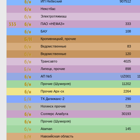
б/н
ИП Небеский
907512
б/н
Некстбас
б/н
Электротяжмаш
333
б/н
ПАО «НЕФАЗ»
333
б/н
БАУ
108
Б/Н
Кропивницкий, прочие
б/н
Ведомственные
83
б/н
Ведомственные
120
б/н
Трансавто
4025
Б/н
Липецк, прочие
898
б/н
АП №5
UZ001
1
б/н
Прочие (Шумерля)
11202
б/н
Прочие Арх-ск
2264
Б/Н
ТК Дилижанс-2
290
б/н
Ногинск прочие
728
б/н
Соллерс Алабуга
30193
б/н
Прочие (Шумерля)
б/н
Ataman
145
Б/Н
Навоийская область