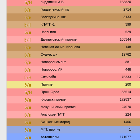
Б/Н
Кирдяпкин А.В.
158820
б/н
Горшеченский, пр
2714
б/н
Золотухино, шк
3133
Б/Н
КПАТП-1
399
б/н
Чаплыгин
529
Б/Н
Далматовский: прочие
165344
б/н
Невская линия, Иванова
148
б/н
Суджа, шк
19762
б/н
Новоросцемент
881
б/н
Новоросс. АК
448
Б/Н
Ситилайн
75333
1
б/н
Прочие
200
Б/Н
Проч. Орёл
33614
б/н
Кировск прочие
172837
б/н
Макушинский: прочие
24070
б/н
Анапское ПАТП
224
б/н
Бишкек, межгород
1406
б/н
МГТ, прочие
1
б/н
Автошколы
171077