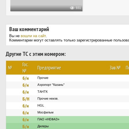
931
Ваш комментарий
Вы не
вошли на сайт
.
Комментарии могут оставлять только зарегистрированные пользов
Другие ТС с этим номером:
Гос.
№
Предприятие
Зав.№
П
№
б/н
Прочие
б/н
Аэропорт "Казань"
б/н
ТАНТК
Б/Н
Прочие неизв.
б/н
HGL
б/н
Мосфильм
б/н
ПАО «НЕФАЗ»
Б/н
Дилеры