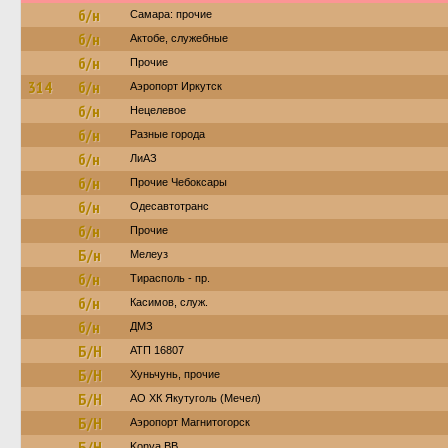
б/н
Самара: прочие
б/н
Актобе, служебные
б/н
Прочие
314
б/н
Аэропорт Иркутск
б/н
Нецелевое
б/н
Разные города
б/н
ЛиАЗ
б/н
Прочие Чебоксары
б/н
Одесавтотранс
б/н
Прочие
Б/н
Мелеуз
б/н
Тирасполь - пр.
б/н
Касимов, служ.
б/н
ДМЗ
Б/Н
АТП 16807
Б/Н
Хуньчунь, прочие
Б/Н
АО ХК Якутуголь (Мечел)
Б/Н
Аэропорт Магнитогорск
Б/Н
Konya BB