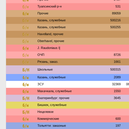
б/н
Туапсинский р-н
531
б/н
Прочие
89059
б/н
Казань, служебные
500216
б/н
Казань, служебные
500255
б/н
Havelland, прочие
б/н
Oberhavel, прочие
б/н
J. Raudoniaus IĮ
б/н
ОЧП
8726
б/н
Рязань, заказ.
1661
Б/Н
Школьные
500315
б/н
Казань, служебные
2089
б/н
ЗСУ
32369
0
б/н
Махачкала, служебные
1550
Б/Н
Екатеринбург: прочие
3645
б/н
Бишкек, служебные
Б/Н
Нецелевое
б/н
Коммерческие
600
б/н
Тольятти: заказные
197