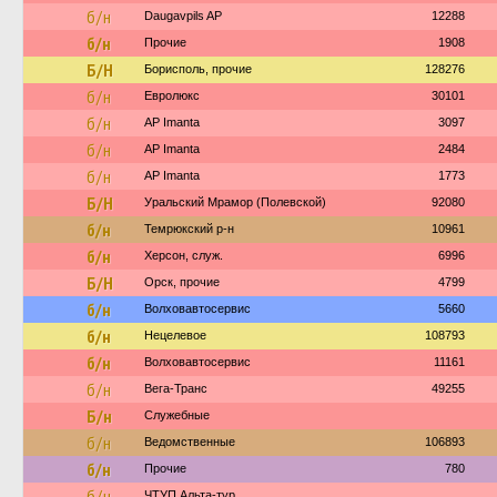
б/н
Daugavpils AP
12288
б/н
Прочие
1908
Б/Н
Борисполь, прочие
128276
б/н
Евролюкс
30101
б/н
AP Imanta
3097
б/н
AP Imanta
2484
б/н
AP Imanta
1773
Б/Н
Уральский Мрамор (Полевской)
92080
б/н
Темрюкский р-н
10961
б/н
Херсон, служ.
6996
Б/Н
Орск, прочие
4799
б/н
Волховавтосервис
5660
б/н
Нецелевое
108793
б/н
Волховавтосервис
11161
б/н
Вега-Транс
49255
Б/н
Служебные
б/н
Ведомственные
106893
б/н
Прочие
780
б/н
ЧТУП Альта-тур