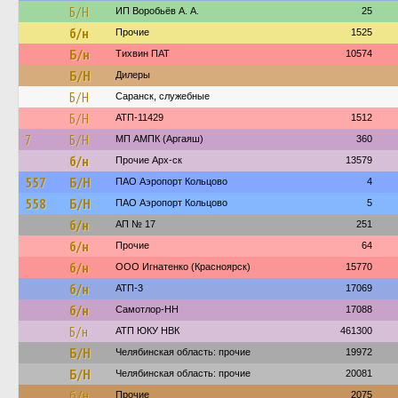
Б/Н
ИП Воробьёв А. А.
25
б/н
Прочие
1525
Б/н
Тихвин ПАТ
10574
Б/Н
Дилеры
Б/Н
Саранск, служебные
Б/Н
АТП-11429
1512
7
Б/Н
МП АМПК (Аргаяш)
360
б/н
Прочие Арх-ск
13579
557
Б/Н
ПАО Аэропорт Кольцово
4
558
Б/Н
ПАО Аэропорт Кольцово
5
б/н
АП № 17
251
б/н
Прочие
64
б/н
ООО Игнатенко (Красноярск)
15770
б/н
АТП-3
17069
б/н
Самотлор-НН
17088
Б/н
АТП ЮКУ НВК
461300
Б/Н
Челябинская область: прочие
19972
Б/Н
Челябинская область: прочие
20081
б/н
Прочие
2075