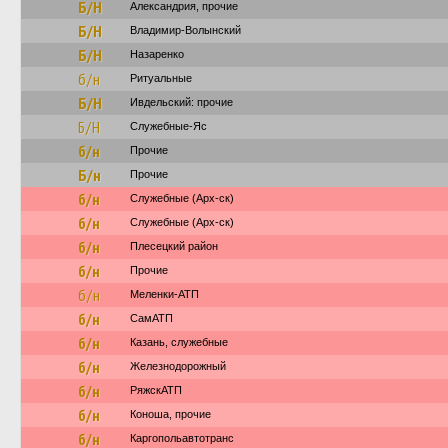
Б/Н
Александрия, прочие
Б/Н
Владимир-Волынский
Б/Н
Назаренко
б/н
Ритуальные
Б/Н
Ивдельский: прочие
Б/Н
Служебные-Яс
б/н
Прочие
Б/н
Прочие
б/н
Служебные (Арх-ск)
б/н
Служебные (Арх-ск)
б/н
Плесецкий район
б/н
Прочие
б/н
Меленки-АТП
б/н
СамАТП
б/н
Казань, служебные
б/н
Железнодорожный
б/н
РяжскАТП
б/н
Коноша, прочие
б/н
Каргопольавтотранс