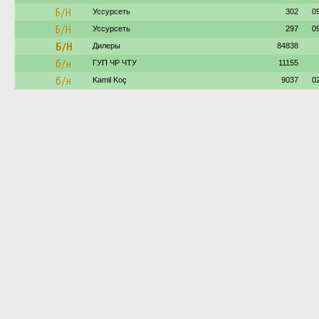
Б/Н
Уссурсеть
302
0
Б/Н
Уссурсеть
297
0
Б/Н
Дилеры
84838
б/н
ГУП ЧР ЧТУ
11155
б/н
Kamil Koç
9037
0