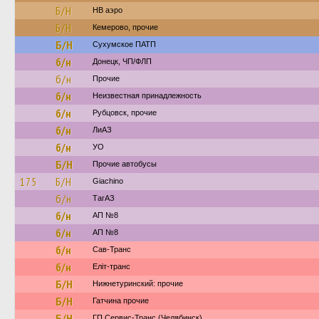
Б/Н
НВ аэро
Б/Н
Кемерово, прочие
Б/Н
Сухумское ПАТП
б/н
Донецк, ЧП/ФЛП
б/н
Прочие
б/н
Неизвестная принадлежность
б/н
Рубцовск, прочие
б/н
ЛиАЗ
б/н
УО
Б/Н
Прочие автобусы
175
Б/Н
Giachino
б/н
ТагАЗ
б/н
АП №8
б/н
АП №8
б/н
Сав-Транс
б/н
Еліт-транс
Б/Н
Нижнетуринский: прочие
Б/Н
Гатчина прочие
Б/Н
ГП Сервис-Транс (Челябинск)