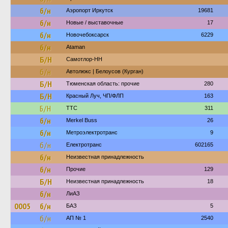
б/н
Аэропорт Иркутск
19681
б/н
Новые / выставочные
17
б/н
Новочебоксарск
6229
б/н
Ataman
Б/Н
Самотлор-НН
б/н
Автолюкс | Белоусов (Курган)
Б/Н
Тюменская область: прочие
280
Б/Н
Красный Луч, ЧП/ФЛП
163
Б/Н
ТТС
311
б/н
Merkel Buss
26
б/н
Метроэлектротранс
9
б/н
Електротранс
602165
б/н
Неизвестная принадлежность
б/н
Прочие
129
Б/Н
Неизвестная принадлежность
18
б/н
ЛиАЗ
0005
б/н
БАЗ
5
б/н
АП № 1
2540