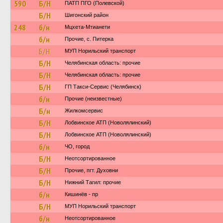
590
Б/Н
ПАТП ПГО (Полевской)
Б/Н
Шигонский район
248
б/н
Мцхета-Мтианети
б/н
Прочие, с. Питерка
Б/Н
МУП Норильский транспорт
Б/Н
Челябинская область: прочие
Б/Н
Челябинская область: прочие
Б/Н
ГП Такси-Сервис (Челябинск)
б/н
Прочие (неизвестные)
Б/н
Жилкомсервис
Б/Н
Лобвинское АТП (Новолялинский)
Б/Н
Лобвинское АТП (Новолялинский)
б/н
ЧО, город
Б/Н
Неотсортированное
Б/Н
Прочие, пгт. Духовни
Б/Н
Нижний Тагил: прочие
б/н
Кишинёв - пр
Б/Н
МУП Норильский транспорт
б/н
Неотсортированное