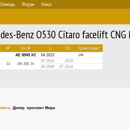
Помощь
Форум
Поиск
des-Benz O530 Citaro facelift CNG
№
Гос.№
С...
По...
Примечание
AE 8949 XC
04.2023
136
07.2014
2020
12
BK-BB 34
06.2008
07.2014
︎
ласть
,
Днепр
,
проспект Мира