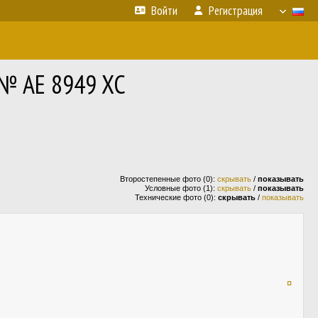
Войти
Регистрация
 № AE 8949 XC
Второстепенные фото (0):
скрывать
/
показывать
Условные фото (1):
скрывать
/
показывать
Технические фото (0):
скрывать
/
показывать
¤