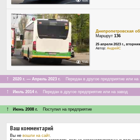
606
Днепропетровская об
Маршрут
136
25 апреля 2023 г., вторни
Автор:
АндрейС
516
↑
2020 г. — Апрель 2023 г.
Передан в другое предприятие или на 
↑
Июль 2014 г.
Передан в другое предприятие или на завод
↑
Июнь 2008 г.
Поступил на предприятие
Ваш комментарий
Вы не
вошли на сайт
.