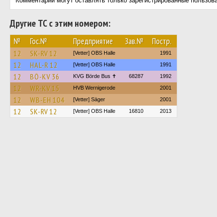
Комментарии могут оставлять только зарегистрированные пользов
Другие ТС с этим номером:
№
Гос.№
Предприятие
Зав.№
Постр.
12
SK-RV 12
[Vetter] OBS Halle
1991
12
HAL-R 12
[Vetter] OBS Halle
1991
12
BÖ-KV 36
KVG Börde Bus ✝︎
68287
1992
12
WR-KV 15
HVB Wernigerode
2001
12
WB-EH 104
[Vetter] Säger
2001
12
SK-RV 12
[Vetter] OBS Halle
16810
2013