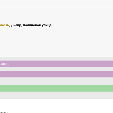
ласть
,
Днепр
,
Калиновая улица
к
завод