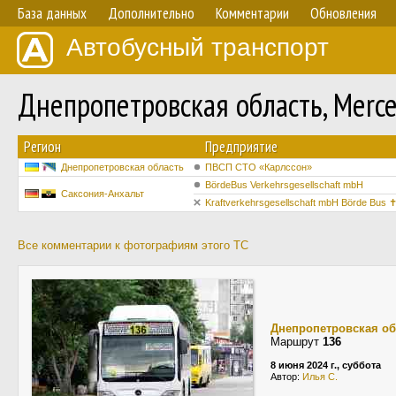
База данных
Дополнительно
Комментарии
Обновления
Автобусный транспорт
Днепропетровская область, Merce
Регион
Предприятие
Днепропетровская область
ПВСП СТО «Карлссон»
BördeBus Verkehrsgesellschaft mbH
Саксония-Анхальт
Kraftverkehrsgesellschaft mbH Börde Bus ✝
Все комментарии к фотографиям этого ТС
Днепропетровская об
Маршрут
136
8 июня 2024 г., суббота
Автор:
Илья С.