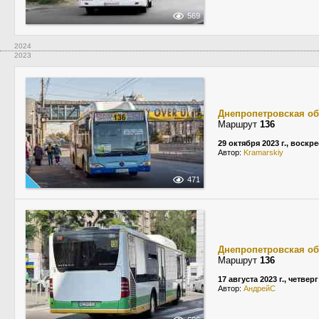
569
2024
2023
Днепропетровская об
Маршрут
136
29 октября 2023 г., воскр
Автор:
Kramarskiy
471
Днепропетровская об
Маршрут
136
17 августа 2023 г., четверг
Автор:
АндрейС