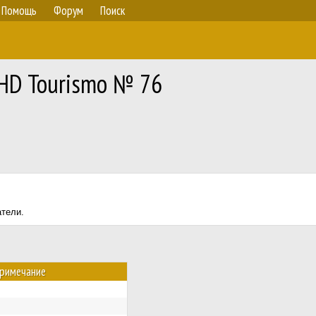
Помощь
Форум
Поиск
RHD Tourismo № 76
атели.
римечание