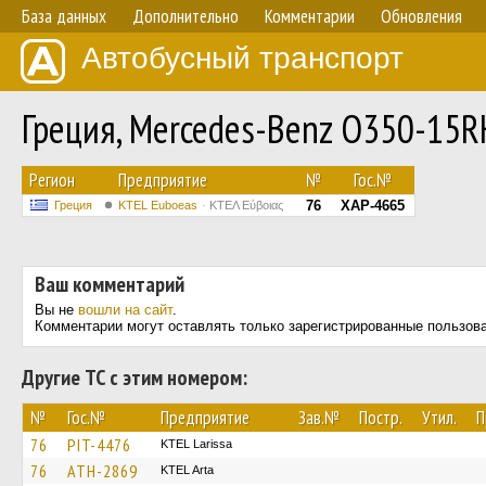
База данных
Дополнительно
Комментарии
Обновления
Автобусный транспорт
Греция, Mercedes-Benz O350-15
Регион
Предприятие
№
Гос.№
76
XAP-4665
Греция
ΚΤΕL Euboeas
ΚΤΕΛ Εύβοιας
Ваш комментарий
Вы не
вошли на сайт
.
Комментарии могут оставлять только зарегистрированные пользов
Другие ТС с этим номером:
№
Гос.№
Предприятие
Зав.№
Постр.
Утил.
П
76
PIT-4476
KTEL Larissa
76
ATH-2869
KTEL Arta