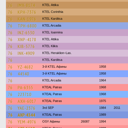
76
IMX-8174
KΤΕL Αttika
76
KPH-7376
KTEL Corinthia
76
KAN-1976
ΚΤΕL Karditsa
76
TPH-6800
KTEL Arcadia
76
INZ-6530
KTEL Ioannina
76
XNP-4178
KΤΕL Αttika
76
KIB-5776
KTEL Kilkis
76
INK-4909
KTEL Heraklion–Las.
76
ΚΤΕL Karditsa
76
YZ-4682
3-й KTEL Афины
1958
76
44540
3-й KTEL Афины
1958
76
KTEL Arcadia
1964
76
PA-6355
KTEAL Patras
1968
76
223710
KTEAL Patras
1968
76
AXH-6017
KTEAL Patras
1975
76
YAE-2376
3rd SEP
1984
2011
76
AXP-4344
KTEAL Patras
1989
76
YEM-4976
OSY Афины
26087
1994