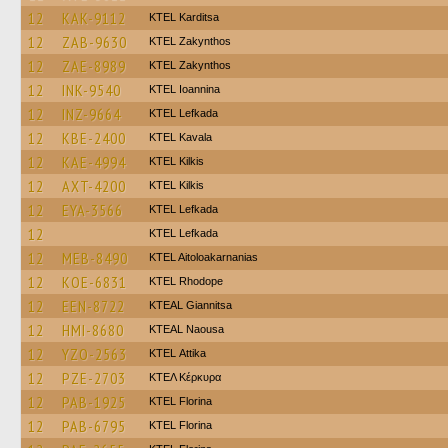
12
KAK-9112
ΚΤΕL Karditsa
12
ZAB-9630
KTEL Zakynthos
12
ZAE-8989
KTEL Zakynthos
12
INK-9540
KTEL Ioannina
12
INZ-9664
KTEL Lefkada
12
KBE-2400
KTEL Kavala
12
KAE-4994
KTEL Kilkis
12
AXT-4200
KTEL Kilkis
12
EYA-3566
KTEL Lefkada
12
KTEL Lefkada
12
MEB-8490
KTEL Aitoloakarnanias
12
KOE-6831
KTEL Rhodope
12
EEN-8722
KTEAL Giannitsa
12
HMI-8680
KTEAL Naousa
12
YZO-2563
KΤΕL Αttika
12
PZE-2703
ΚΤΕΛ Κέρκυρα
12
PAB-1925
KTEL Florina
12
PAB-6795
KTEL Florina