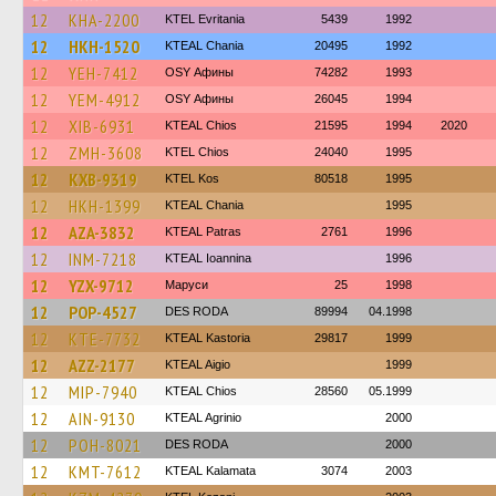
12
KHA-2200
ΚΤΕL Evritania
5439
1992
12
HKH-1520
KTEAL Chania
20495
1992
12
YEH-7412
OSY Афины
74282
1993
12
YEM-4912
OSY Афины
26045
1994
12
XIB-6931
KTEAL Chios
21595
1994
2020
12
ZMH-3608
KTEL Chios
24040
1995
12
KXB-9319
KTEL Kos
80518
1995
12
HKH-1399
KTEAL Chania
1995
12
AZA-3832
KTEAL Patras
2761
1996
12
INM-7218
KTEAL Ioannina
1996
12
YZX-9712
Маруси
25
1998
12
POP-4527
DES RODA
89994
04.1998
12
KTE-7732
KTEAL Kastoria
29817
1999
12
AZZ-2177
KTEAL Aigio
1999
12
MIP-7940
KTEAL Chios
28560
05.1999
12
AIN-9130
KTEAL Agrinio
2000
12
POH-8021
DES RODA
2000
12
KMT-7612
KTEAL Kalamata
3074
2003