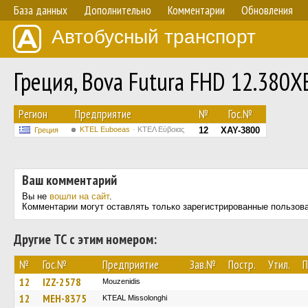
База данных
Дополнительно
Комментарии
Обновления
Автобусный транспорт
Греция, Bova Futura FHD 12.380
Регион
Предприятие
№
Гос.№
ΚΤΕL Euboeas
ΚΤΕΛ Εύβοιας
12
XAY-3800
Греция
Ваш комментарий
Вы не
вошли на сайт
.
Комментарии могут оставлять только зарегистрированные пользов
Другие ТС с этим номером:
№
Гос.№
Предприятие
Зав.№
Постр.
Утил.
П
12
IZZ-2578
Mouzenidis
12
MEH-8375
KTEAL Missolonghi