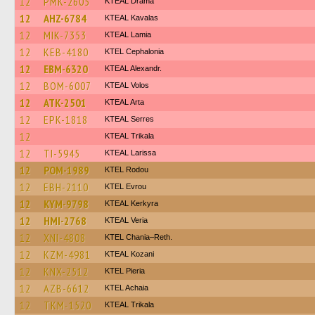
12
PMK-2605
KTEAL Drama
12
AHZ-6784
KTEAL Kavalas
12
MIK-7353
KTEAL Lamia
12
KEB-4180
KTEL Cephalonia
12
EBM-6320
KTEAL Alexandr.
12
BOM-6007
KTEAL Volos
12
ATK-2501
KTEAL Arta
12
EPK-1818
KTEAL Serres
12
KTEAL Trikala
12
TI-5945
KTEAL Larissa
12
POM-1989
ΚΤΕL Rodou
12
EBH-2110
KTEL Evrou
12
KYM-9798
KTEAL Kerkyra
12
HMI-2768
KTEAL Veria
12
XNI-4808
KTEL Chania–Reth.
12
KZM-4981
KTEAL Kozani
12
KNX-2512
KTEL Pieria
12
AZB-6612
KTEL Achaia
12
TKM-1520
KTEAL Trikala