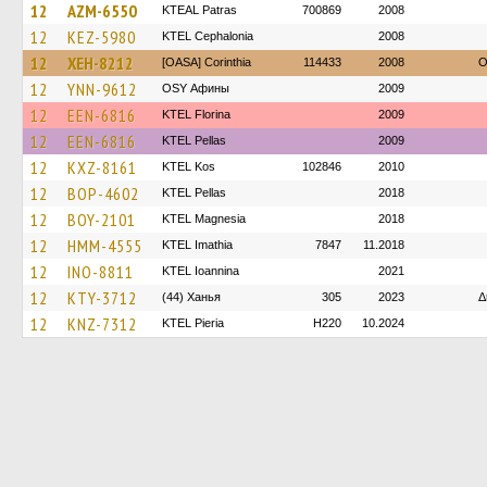
12
AZM-6550
KTEAL Patras
700869
2008
12
KEZ-5980
KTEL Cephalonia
2008
12
XEH-8212
[OASA] Corinthia
114433
2008
O
12
YNN-9612
OSY Афины
2009
12
EEN-6816
KTEL Florina
2009
12
EEN-6816
KTEL Pellas
2009
12
KXZ-8161
KTEL Kos
102846
2010
12
BOP-4602
KTEL Pellas
2018
12
BOY-2101
ΚΤΕL Magnesia
2018
12
HMM-4555
KTEL Imathia
7847
11.2018
12
INO-8811
KTEL Ioannina
2021
12
KTY-3712
(44) Ханья
305
2023
Δ
12
KNZ-7312
KTEL Pieria
H220
10.2024