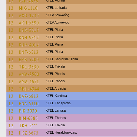
12
PAE-2655
KTEL Florina
12
MIX-1110
KTEL Lefkada
12
AXO-1733
ΚΤΕΛ Λακωνίας
12
AKH-5690
ΚΤΕΛ Λακωνίας
12
KNB-3512
KTEL Pieria
12
KNH-9812
KTEL Pieria
12
KNP-4012
KTEL Pieria
12
KNT-6512
KTEL Pieria
12
EMK-5200
KTEL Santorini / Thira
12
TKE-3330
ΚΤΕL Τrikala
12
AMA-7560
ΚΤΕL Phocis
12
AMA-3651
ΚΤΕL Phocis
12
TPH-4944
KTEL Arcadia
12
KAZ-6812
ΚΤΕL Karditsa
12
HNA-5310
KTEL Thesprotia
12
PIK-3030
KTEL Larissa
12
BIM-6888
KTEL Thebes
12
TKH-5***
ΚΤΕL Τrikala
12
HKZ-6675
KTEL Heraklion–Las.