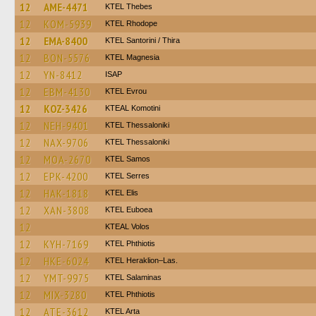
12
AME-4471
KTEL Thebes
12
KOM-5939
KTEL Rhodope
12
EMA-8400
KTEL Santorini / Thira
12
BON-5576
ΚΤΕL Magnesia
12
YN-8412
ISAP
12
EBM-4130
KTEL Evrou
12
KOZ-3426
KTEAL Komotini
12
NEH-9401
KTEL Thessaloniki
12
NAX-9706
KTEL Thessaloniki
12
MOA-2670
KTEL Samos
12
EPK-4200
KTEL Serres
12
HAK-1818
KTEL Elis
12
XAN-3808
ΚΤΕL Euboea
12
KTEAL Volos
12
KYH-7169
ΚΤΕL Phthiotis
12
HKE-6024
KTEL Heraklion–Las.
12
YMT-9975
KTEL Salaminas
12
MIX-3280
ΚΤΕL Phthiotis
12
ATE-3612
KTEL Arta