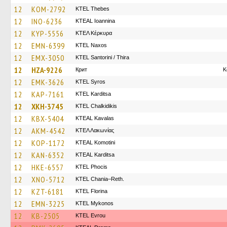
12
KOM-2792
KTEL Thebes
12
INO-6236
KTEAL Ioannina
12
KYP-5556
ΚΤΕΛ Κέρκυρα
12
EMN-6399
KTEL Naxos
12
EMX-3050
KTEL Santorini / Thira
12
HZA-9226
Крит
K
12
EMK-3626
KTEL Syros
12
KAP-7161
ΚΤΕL Karditsa
12
XKH-3745
ΚΤΕL Chalkidikis
12
KBX-5404
KTEAL Kavalas
12
AKM-4542
ΚΤΕΛ Λακωνίας
12
KOP-1172
KTEAL Komotini
12
KAN-6352
KTEAL Karditsa
12
HKE-6557
ΚΤΕL Phocis
12
XNO-5712
KTEL Chania–Reth.
12
KZT-6181
KTEL Florina
12
EMN-3225
KTEL Mykonos
12
KB-2505
KTEL Evrou