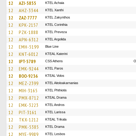
12
AZI-5855
KTEL Achaia
12
AHZ-3344
KTEL Xanthi
12
ZAZ-7777
KTEL Zakynthos
12
KPK-2157
KTEL Corinthia
12
PZK-1888
KTEL Preveza
12
APN-6312
KTEL Argolida
12
EMH-5199
Blue Line
12
KNT-6012
KTEAL Katerini
12
IPT-5789
CSS Athens
O
12
EMK-9244
KTEL Paros
12
BOO-9236
KTEAL Volos
12
MEZ-2399
KTEL Aitoloakarnanias
12
MIH-3165
ΚΤΕL Phthiotis
12
PMX-8712
KTEAL Drama
12
EMK-3223
KTEL Andros
12
PIT-3161
KTEL Larissa
12
TKX-1212
KTEAL Trikala
12
PMK-5385
KTEL Drama
12
MYE-9989
KTEL Lesbos