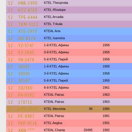
12
HNB-1930
KTEL Thesprotia
12
KOZ-8763
KTEL Rhodope
12
TPE-6444
KTEL Arcadia
12
TKM-5112
ΚΤΕL Τrikala
12
ATE-2970
KTEAL Arta
12
INZ-8174
KTEL Ioannina
12
YZ-5747
1-й KTEL Афины
1958
12
YZ-2845
3-й KTEL Афины
1958
12
YN-1678
5-й KTEL Пирей
1958
12
38933
1-й KTEL Афины
1958
12
39393
3-й KTEL Афины
1958
12
38597
5-й KTEL Пирей
1958
12
102380
6-й KTEL Афины
1961
12
PA-8592
KTEAL Patras
1963
12
170711
KTEAL Patras
1963
12
KMB-9880
KTEL Messinia
95
1980
12
PE-8987
KTEAL Patras
1981
12
YKP-9726
KTEL Aegina
1991
12
XNN-****
KTEAL Chania
20495
1992