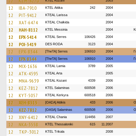
12
KZM-4270
ΚΤΕL Kozani
2003
12
IBA-7910
KΤΕL Αttika
242
2004
12
PIT-9412
KTEAL Larissa
2004
12
XAT-6474
KTEAL Chalkida
2004
12
HAH-8112
KTEL Messinia
2004
Κ
12
EPX-5414
KTEAL Serres
106426
2004
12
POI-3419
DES RODA
3123
2004
12
EPX-8344
[TheTA] Serres
106910
2004
Γ
12
EPX-8344
[TheTA] Serres
106910
2004
Γ
12
MIX-1636
KTEAL Lamia
3789
2005
12
ATK-4595
KTEAL Arta
2005
12
MNA-9639
KTEAL Kozani
4339
2006
12
KEZ-7812
KTEL Salaminas
600508
2006
12
KYT-5057
KTEAL Kerkyra
600518
2006
12
XEH-8315
[ΟΑΣΑ] Αttikis
433
2006
O
12
KEZ-7812
[OASA] Salaminas
600508
2006
O
12
XNY-6412
KTEAL Chania
114456
2007
12
NKA-3558
KTEL Thessaloniki
615
11.2007
12
TKP-3012
ΚΤΕL Τrikala
2008