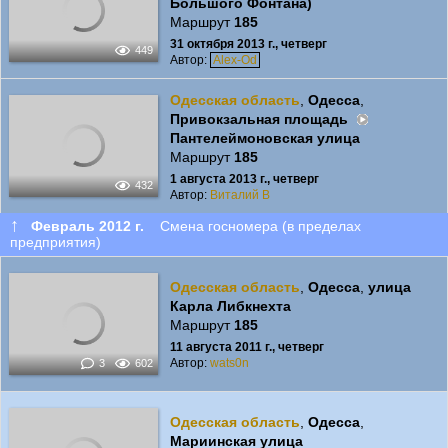
Большого Фонтана)
Маршрут
185
31 октября 2013 г., четверг
449
Автор:
Alex-Od
Одесская область
,
Одесса
,
Привокзальная площадь
Пантелеймоновская улица
Маршрут
185
1 августа 2013 г., четверг
432
Автор:
Виталий В
↑
Февраль 2012 г.
Смена госномера (в пределах
предприятия)
Одесская область
,
Одесса
,
улица
Карла Либкнехта
Маршрут
185
11 августа 2011 г., четверг
Автор:
wats0n
3
602
Одесская область
,
Одесса
,
Мариинская улица