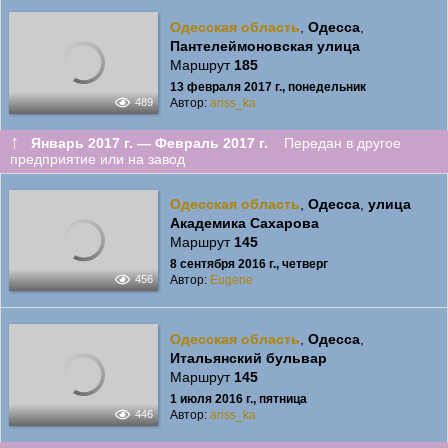
Одесская область
,
Одесса
,
Пантелеймоновская улица
Маршрут
185
13 февраля 2017 г., понедельник
Автор:
ariss_ka
489
↑
Январь 2017 г. — Февраль 2017 г.
Передан в другое
предприятие или на завод
Одесская область
,
Одесса
,
улица
Академика Сахарова
Маршрут
145
8 сентября 2016 г., четверг
Автор:
Eugene
456
Одесская область
,
Одесса
,
Итальянский бульвар
Маршрут
145
1 июля 2016 г., пятница
Автор:
ariss_ka
446