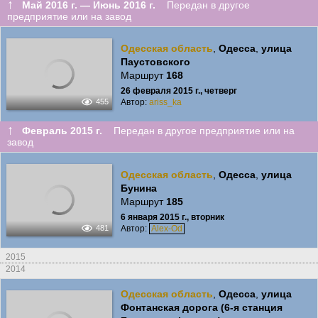
↑
Май 2016 г. — Июнь 2016 г.
Передан в другое
предприятие или на завод
Одесская область
,
Одесса
,
улица
Паустовского
Маршрут
168
26 февраля 2015 г., четверг
Автор:
ariss_ka
455
↑
Февраль 2015 г.
Передан в другое предприятие или на
завод
Одесская область
,
Одесса
,
улица
Бунина
Маршрут
185
6 января 2015 г., вторник
Автор:
Alex-Od
481
2015
2014
Одесская область
,
Одесса
,
улица
Фонтанская дорога (6-я станция