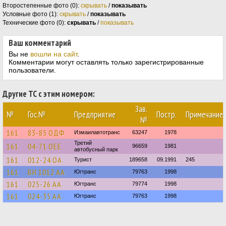
Второстепенные фото (0):
скрывать
/
показывать
Условные фото (1):
скрывать
/
показывать
Технические фото (0):
скрывать
/
показывать
Ваш комментарий
Вы не
вошли на сайт
.
Комментарии могут оставлять только зарегистрированные
пользователи.
Другие ТС с этим номером:
Зав.
№
Гос.№
Предприятие
Постр.
Примечание
№
161
83-85 ОДФ
Измаилавтотранс
63247
1978
Третий
161
04-71 ОЕЕ
96659
1981
автобусный парк
161
012-24 ОА
Турист
189658
09.1991
245
161
BH 1012 AA
Югтранс
79763
1998
161
025-26 АА
Югтранс
79774
1998
161
024-35 АА
Югтранс
79763
1998