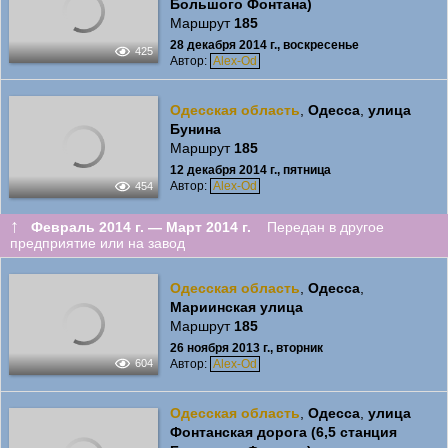
Большого Фонтана)
Маршрут
185
28 декабря 2014 г., воскресенье
425
Автор:
Alex-Od
Одесская область
,
Одесса
,
улица
Бунина
Маршрут
185
12 декабря 2014 г., пятница
Автор:
Alex-Od
454
↑
Февраль 2014 г. — Март 2014 г.
Передан в другое
предприятие или на завод
Одесская область
,
Одесса
,
Мариинская улица
Маршрут
185
26 ноября 2013 г., вторник
Автор:
Alex-Od
604
Одесская область
,
Одесса
,
улица
Фонтанская дорога (6,5 станция