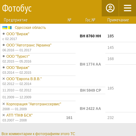
Фотобус
Предприятие
№
Гос.№
Примечание
Одесская область
ООО "Вираж"
BH 8760 HH
185
с 02.2017
ООО "Автотранс Украина"
145
06.2016 — 01.2017
ООО "Турист"
168
02.2015 — 05.2016
BH 1774 AA
ООО "Вираж"
03.2014 — 02.2015
ООО "Европа В.В.В."
02.2012 — 02.2014
185
11.2010 — 02.2012
BH 5949 CP
01.2009 — 12.2009
Корпорация "Автотранссервис"
BH 2422 AA
2008 — 01.2009
АТП "ПКФ БСК"
161
232
03.2007 — 2008
Все комментарии к фотографиям этого ТС