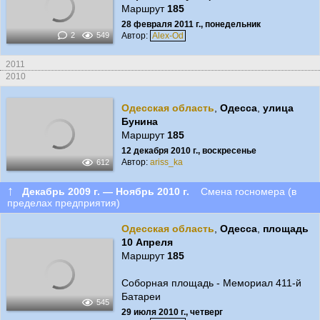
Маршрут
185
28 февраля 2011 г., понедельник
Автор:
Alex-Od
2
549
2011
2010
Одесская область
,
Одесса
,
улица
Бунина
Маршрут
185
12 декабря 2010 г., воскресенье
Автор:
ariss_ka
612
↑
Декабрь 2009 г. — Ноябрь 2010 г.
Смена госномера (в
пределах предприятия)
Одесская область
,
Одесса
,
площадь
10 Апреля
Маршрут
185
Соборная площадь - Мемориал 411-й
Батареи
545
29 июля 2010 г., четверг