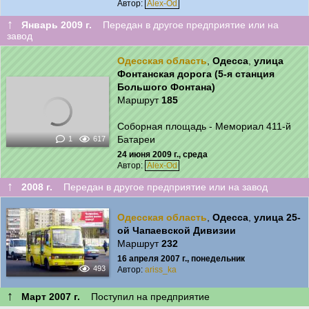
Автор:
Alex-Od
↑
Январь 2009 г.
Передан в другое предприятие или на
завод
Одесская область
,
Одесса
,
улица
Фонтанская дорога (5-я станция
Большого Фонтана)
Маршрут
185
Соборная площадь - Мемориал 411-й
Батареи
1
617
24 июня 2009 г., среда
Автор:
Alex-Od
↑
2008 г.
Передан в другое предприятие или на завод
Одесская область
,
Одесса
,
улица 25-
ой Чапаевской Дивизии
Маршрут
232
16 апреля 2007 г., понедельник
493
Автор:
ariss_ka
↑
Март 2007 г.
Поступил на предприятие