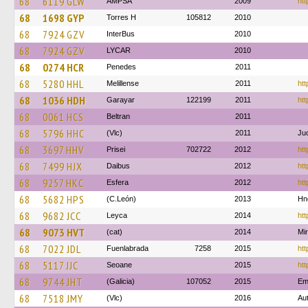
68
6119 GLW
AMPSA
2009
htt
68
1698 GYP
Torres H
105812
2010
68
7924 GZV
InterBus
2010
68
7924 GZV
LYCAR
2010
68
0274 HCR
Penedes
2011
68
5280 HHL
Melillense
2011
htt
68
1036 HDH
Garayar
122199
2011
htt
68
0061 HCS
Beltran
2011
68
5796 HHC
(Vlc)
2011
Ju
68
3697 HHV
Prisei
702722
2012
htt
68
7499 HJX
Daibus
2012
htt
68
9257 HKC
Esfera
2012
htt
68
5682 HPS
(C.León)
2013
Hn
68
9682 JCC
Leyca
2014
htt
68
9073 HVT
(cat)
2014
Mi
68
7022 JDL
Fuenlabrada
7258
2015
htt
68
5117 JJC
Seoane
2015
htt
68
9744 JHT
(Galicia)
107052
2015
Em
68
7518 JMY
(Vlc)
2016
Au