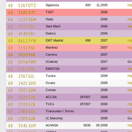
68
1267 DTZ
Sigüenza
400
11.2005
htt
68
5183 DZY
TSST
2006
68
1225 FBM
Hadu
2006
htt
68
3237 FGJ
Sant Martì
2006
htt
68
4549 FBJ
Dainco
2006
68
8612 FYW
EMT Madrid
498
2007
htt
68
7192 FNC
Martinez
2007
htt
68
9520 FVR
Carrera
2007
68
0354 FWP
(Galicia)
2007
Gr
68
5762 FVK
EMDOSA
2007
htt
68
2567 GJL
Tuvisa
2008
htt
68
2421 GHS
Ozaez
2008
htt
68
7837 GDN
Comas
2008
htt
68
1323 FZK
ACCSA
287007
2008
68
1323 FZK
TUCs
287007
2008
htt
68
2486 GDL
Transunion / Torres
2008
htt
68
1389 GJN
(C.Mancha)
2008
Gu
68
5541 GHY
AUVASA
5636
09.2008
htt