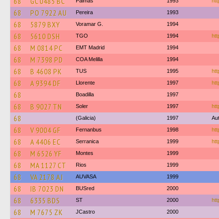
68
GC 0485 BC
Palmas
1993
htt
68
PO 7922 AU
Pereira
1993
68
5879 BXY
Voramar G.
1994
68
5610 DSH
TGO
1994
htt
68
M 0814 PC
EMT Madrid
1994
68
M 7398 PD
COA Melilla
1994
68
B 4608 PK
TUS
1995
htt
68
A 9394 DF
Llorente
1997
htt
68
Boadilla
1997
68
B 9027 TN
Soler
1997
htt
68
(Galicia)
1997
Au
68
V 9004 GF
Fernanbus
1998
htt
68
A 4406 EC
Serranica
1999
htt
68
M 6526 YF
Montes
1999
68
MA 1127 CT
Rios
1999
68
VA 2178 AJ
AUVASA
1999
68
IB 7023 DN
BUSred
2000
68
6335 BDS
ST
2000
htt
68
M 7675 ZK
JCastro
2000