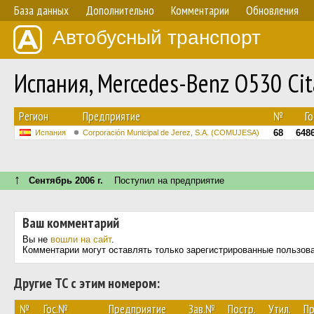
База данных
Дополнительно
Комментарии
Обновления
Автобусный транспорт
Испания, Mercedes-Benz O530 Ci
Регион
Предприятие
№
Г
68
648
Испания
Corporación Municipal de Jerez, S.A. (COMUJESA)
↑
Сентябрь 2006 г.
Поступил на предприятие
Ваш комментарий
Вы не
вошли на сайт
.
Комментарии могут оставлять только зарегистрированные пользов
Другие ТС с этим номером:
№
Гос.№
Предприятие
Зав.№
Постр.
Утил.
Пр