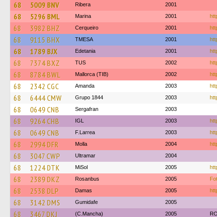
68
5009 BNV
Ribera
2001
68
5296 BML
Marina
2001
htt
68
3982 BHZ
Cerqueiro
2001
htt
68
9115 BHX
TMESA
2001
htt
68
1789 BJX
Edetania
2001
htt
68
7374 BXZ
TUS
2002
htt
68
8784 BWL
Mallorca (TIB)
2002
htt
68
2342 CGC
Amanda
2003
htt
68
6444 CMW
Grupo 1844
2003
htt
68
0649 CNB
Sergafran
2003
68
9264 CHB
IGL
2003
htt
68
0649 CNB
F.Larrea
2003
htt
68
2994 DFR
Molla
2004
htt
68
3047 CWP
Ultramar
2004
68
1224 DTK
MiSol
2005
htt
68
2389 DKZ
Rosanbus
2005
Fo
68
2538 DLP
Damas
2005
htt
68
3142 DMS
Gumidafe
2005
68
3467 DKJ
(C.Mancha)
2005
RO