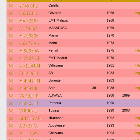
68
2745 GPZ
Calella
68
B 603017
Oliveras
1968
htt
68
MA 72887
EMT Málaga
1968
68
A 139607
MASATUSA
1969
68
M 799896
Martin
1970
68
B 6177 AB
Mohn
1973
68
M 8095 AV
Ferrol
1975
htt
68
M 2187 BT
EMT Madrid
1976
68
B 5114 UM
Vallesana
1981
htt
68
BU 2898 H
AB
1983
htt
68
M 4942 FM
Llorente
1983
68
M 4491 JL
Soto
38
1988
htt
68
VA 7018 P
AUVASA
1988
1999
68
M 8205 LT
Periferia
1990
68
VI 8007 L
Tuvisa
1990
2008
68
GI 1763 AG
Hilarienca
1992
htt
68
A 2725 CG
Agostense
1993
htt
68
9161 FWG
Chelvana
1993
htt