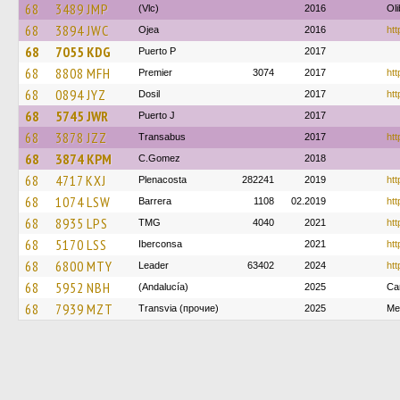
68
3489 JMP
(Vlc)
2016
Ol
68
3894 JWC
Ojea
2016
htt
68
7055 KDG
Puerto P
2017
68
8808 MFH
Premier
3074
2017
htt
68
0894 JYZ
Dosil
2017
ht
68
5745 JWR
Puerto J
2017
68
3878 JZZ
Transabus
2017
htt
68
3874 KPM
C.Gomez
2018
68
4717 KXJ
Plenacosta
282241
2019
htt
68
1074 LSW
Barrera
1108
02.2019
htt
68
8935 LPS
TMG
4040
2021
htt
68
5170 LSS
Iberconsa
2021
htt
68
6800 MTY
Leader
63402
2024
htt
68
5952 NBH
(Andalucía)
2025
Ca
68
7939 MZT
Transvia (прочие)
2025
Me