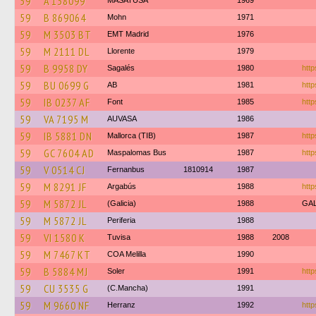
59
A 138099
MASATUSA
1969
59
B 869064
Mohn
1971
59
M 3503 BT
EMT Madrid
1976
59
M 2111 DL
Llorente
1979
59
B 9958 DY
Sagalés
1980
http
59
BU 0699 G
AB
1981
http
59
IB 0237 AF
Font
1985
http
59
VA 7195 M
AUVASA
1986
59
IB 5881 DN
Mallorca (TIB)
1987
http
59
GC 7604 AD
Maspalomas Bus
1987
http
59
V 0514 CJ
Fernanbus
1810914
1987
59
M 8291 JF
Argabús
1988
http
59
M 5872 JL
(Galicia)
1988
GA
59
M 5872 JL
Periferia
1988
59
VI 1580 K
Tuvisa
1988
2008
59
M 7467 KT
COA Melilla
1990
59
B 5884 MJ
Soler
1991
http
59
CU 3535 G
(C.Mancha)
1991
59
M 9660 NF
Herranz
1992
http