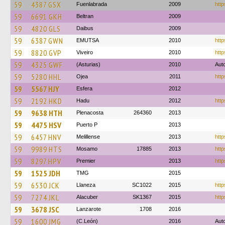
59
4387 GSX
Fuenlabrada
2009
http
59
6691 GKH
Beltran
2009
59
4820 GLS
Daibus
2009
59
6387 GWN
EMUTSA
2010
http
59
8820 GVP
Viveiro
2010
http
59
4325 GWF
(Asturias)
2010
Aut
59
5280 HHL
Ojea
2011
http
59
5567 HJY
Esfera
2012
59
2192 HKD
Hadu
2012
http
59
9638 HTH
Plenacosta
264360
2013
59
4475 HSV
Puerto P
2013
59
6457 HNV
Melillense
2013
http
59
9989 HTS
Mosamo
17885
2013
http
59
8297 HPV
Premier
2013
http
59
1525 JDH
TMG
2015
59
6530 JCK
Llaneza
SC1022
2015
http
59
7274 JKL
Alacuber
SK1367
2015
http
59
3678 JSC
Lanzarote
1708
2016
59
1600 JMG
(C.León)
2016
Aut