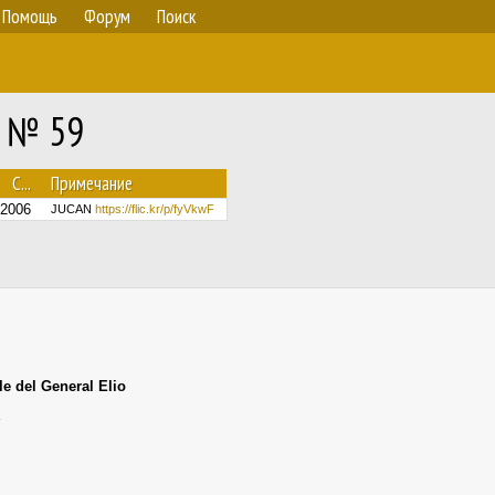
Помощь
Форум
Поиск
M № 59
С...
Примечание
.2006
JUCAN
https://flic.kr/p/fyVkwF
le del General Elio