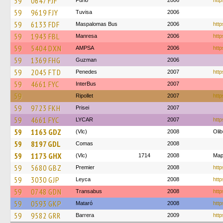
59
0647 FJF
Furio
2006
http
59
9619 FJY
Tuvisa
2006
59
6133 FDF
Maspalomas Bus
2006
http
59
1943 FBL
Manresa
2006
http
59
5404 DXN
AMPSA
2006
http
59
1369 FHG
Guzman
2006
59
2045 FTD
Penedes
2007
http
59
4661 FYC
InterBus
2007
59
Ripollet
2007
http
59
9723 FKH
Prisei
2007
59
4661 FYC
LYCAR
2007
http
59
1163 GDZ
(Vlc)
2008
Oli
59
8197 GDL
Comas
2008
59
1173 GHX
(Vlc)
1714
2008
Map
59
5680 GBZ
Premier
2008
http
59
3030 GJP
Leyca
2008
http
59
0748 GDN
Transabus
2008
http
59
0593 GKP
Mataró
2008
http
59
9582 GRR
Barrera
2009
http