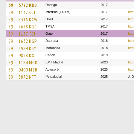
59
5722 KDB
Rodrigo
2017
59
1137 KCJ
InterBus (CRTM)
2017
http
59
8315 KCW
Dosil
2017
http
59
7678 KBC
TMSA
2017
http
59
1137 KCJ
Gato
2017
http
59
1632 KGP
Daurada
2018
http
59
4929 KSY
Iberconsa
2018
http
59
9828 KXJ
Canals
2019
59
1164 MGD
EMT Madrid
2023
http
59
9400 MZR
Autocorb
2025
http
59
5872 NFT
(Andalucía)
2025
J. 