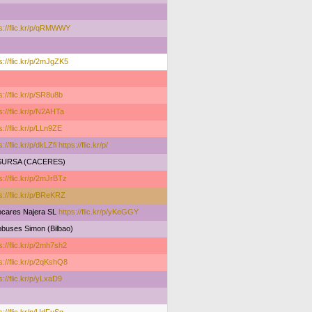
ps://flic.kr/p/qRMWWY
s://flic.kr/p/2mJgZK5
s://flic.kr/p/SR8u8b
s://flic.kr/p/N2AHTa
s://flic.kr/p/LLn9ZE
s://flic.kr/p/dkLZfi
https://flic.kr/p/
SURSA (CACERES)
s://flic.kr/p/2mJrBTz
s://flic.kr/p/BReKRZ
ocares Najera SL
https://flic.kr/p/yKeGGY
obuses Simon (Bilbao)
s://flic.kr/p/2mh7sh2
s://flic.kr/p/2qKshQ8
s://flic.kr/p/yLxaD9