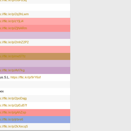
s://flic.kr/p/UdFuSq
s://flic.kr/p/2q3hLwm
s://flic.kr/p/zYjLi4
s://flic.kr/p/ZjNARm
s://flic.kr/p/2mhZ2P2
s://flic.kr/p/me5Tfz
s://flic.kr/p/AVi7kg
bus.S.L.
https://flic.kr/p/9rY6of
ex
s://flic.kr/p/2poDajg
s://flic.kr/p/2pEuB7f
s://flic.kr/p/gAhZsp
s://flic.kr/p/jrbre6
s://flic.kr/p/2kXecqS