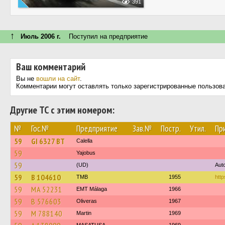
391
↑
Июль 2006 г.
Поступил на предприятие
Ваш комментарий
Вы не
вошли на сайт
.
Комментарии могут оставлять только зарегистрированные пользов
Другие ТС с этим номером:
№
Гос.№
Предприятие
Зав.№
Постр.
Утил.
Пр
59
GI 6327 BT
Calella
59
Yajobus
59
(UD)
Aut
59
B 104610
TMB
1955
http
59
MA 52231
EMT Málaga
1966
59
B 576603
Oliveras
1967
59
M 788140
Martin
1969