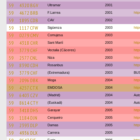
59
4320 BGV
Ultramar
2001
59
4672 BRB
F.Larrea
2001
htt
59
1895 CDB
CAV
2002
59
1117 CFW
Sigüenza
2003
http
59
0279 CMV
Comujesa
2003
59
4318 CHR
Sant Martì
2003
http
59
3779 CHF
Vectalia (Cáceres)
2003
http
59
2577 CNL
Niza
2003
http
59
8390 CDH
Rosanbus
2003
http
59
3779 CHF
(Extremadura)
2003
BU
59
2096 DBK
Moga
2004
http
59
4257 CTX
EMDOSA
2004
http
59
6403 CZV
(Madrid)
2004
Aut
59
8614 CTY
(Euskadi)
2004
Aut
59
3418 DHS
Garayar
2005
http
59
1184 DJN
Cerqueiro
2005
http
59
2393 DLP
Damas
2005
http
59
4936 DLX
Carrera
2005