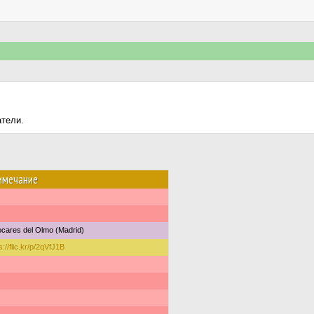
атели.
имечание
ocares del Olmo (Madrid)
s://flic.kr/p/2qVfJ1B