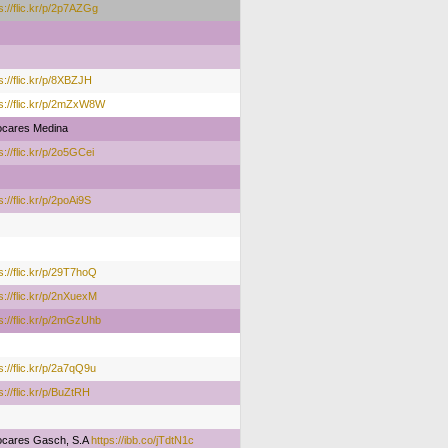
s://flic.kr/p/2p7AZGg
s://flic.kr/p/8XBZJH
s://flic.kr/p/2mZxW8W
ocares Medina
s://flic.kr/p/2o5GCei
s://flic.kr/p/2poAi9S
s://flic.kr/p/29T7hoQ
s://flic.kr/p/2nXuexM
s://flic.kr/p/2mGzUhb
s://flic.kr/p/2a7qQ9u
s://flic.kr/p/BuZtRH
ocares Gasch, S.A
https://ibb.co/jTdtN1c