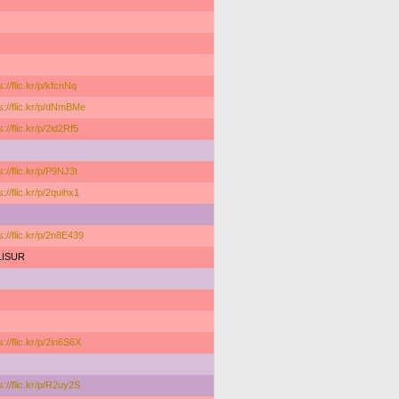
s://flic.kr/p/kfcnNq
s://flic.kr/p/dNmBMe
s://flic.kr/p/2id2Rf5
s://flic.kr/p/P9NJ3t
s://flic.kr/p/2quihx1
s://flic.kr/p/2n8E439
LISUR
s://flic.kr/p/2in6S6X
s://flic.kr/p/R2uy2S