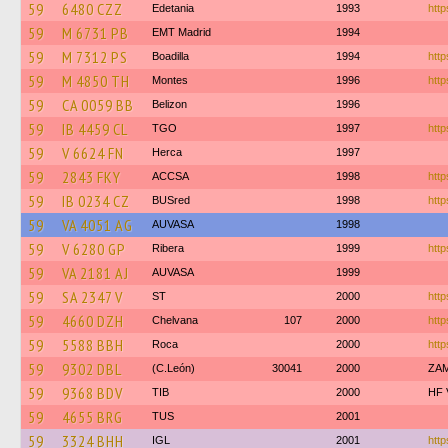
59
6480 CZZ
Edetania
1993
http
59
M 6731 PB
EMT Madrid
1994
59
M 7312 PS
Boadilla
1994
http
59
M 4850 TH
Montes
1996
http
59
CA 0059 BB
Belizon
1996
59
IB 4459 CL
TGO
1997
http
59
V 6624 FN
Herca
1997
59
2843 FKY
ACCSA
1998
http
59
IB 0234 CZ
BUSred
1998
http
59
VA 4051 AG
AUVASA
1998
59
V 6280 GP
Ribera
1999
http
59
VA 2181 AJ
AUVASA
1999
59
SA 2347 V
ST
2000
http
59
4660 DZH
Chelvana
107
2000
http
59
5588 BBH
Roca
2000
http
59
9302 DBL
(C.León)
30041
2000
ZAM
59
9368 BDV
TIB
2000
HF 
59
4655 BRG
TUS
2001
59
3324 BHH
IGL
2001
http