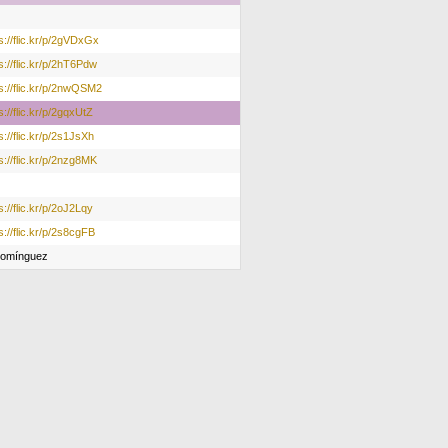
s://flic.kr/p/2gVDxGx
s://flic.kr/p/2hT6Pdw
s://flic.kr/p/2nwQSM2
s://flic.kr/p/2gqxUtZ
s://flic.kr/p/2s1JsXh
s://flic.kr/p/2nzg8MK
s://flic.kr/p/2oJ2Lqy
s://flic.kr/p/2s8cgFB
Domínguez