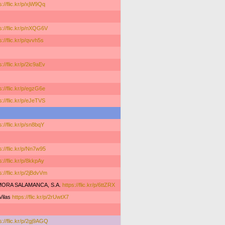
s://flic.kr/p/xjW9Qq
s://flic.kr/p/nXQG6V
s://flic.kr/p/qvvh5s
s://flic.kr/p/2ic9aEv
s://flic.kr/p/egzG6e
s://flic.kr/p/eJeTVS
s://flic.kr/p/sn8bqY
s://flic.kr/p/Nn7w95
s://flic.kr/p/8kkpAy
s://flic.kr/p/2jBdvVm
ORA SALAMANCA, S.A.
https://flic.kr/p/6ttZRX
Vilas
https://flic.kr/p/2rUwtX7
s://flic.kr/p/2gj9AGQ