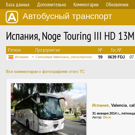
База данных
Дополнительно
Комментарии
Обновления
Автобусный транспорт
Испания, Noge Touring III HD 13
Регион
Предприятие
№
Гос.№
59
0639 FDJ
07
Испания
Comunidad Valenciana, (otros/прочее)
Все комментарии к фотографиям этого ТС
Испания
,
Valencia
,
cal
31 января 2014 г., пятница
Автор:
Block