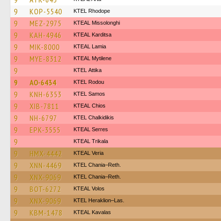
9
KOP-5540
KTEL Rhodope
9
MEZ-2975
KTEAL Missolonghi
9
KAH-4946
KTEAL Karditsa
9
MIK-8000
KTEAL Lamia
9
MYE-8312
KTEAL Mytilene
9
KΤΕL Αttika
9
AO-6434
ΚΤΕL Rodou
9
KNH-6353
KTEL Samos
9
XIB-7811
KTEAL Chios
9
NH-6797
ΚΤΕL Chalkidikis
9
EPK-3555
KTEAL Serres
9
KTEAL Trikala
9
HMX-4442
KTEAL Veria
9
XNN-4469
KTEL Chania–Reth.
9
XNX-9069
KTEL Chania–Reth.
9
BOT-6272
KTEAL Volos
9
XNX-9069
KTEL Heraklion–Las.
9
KBM-1478
KTEAL Kavalas