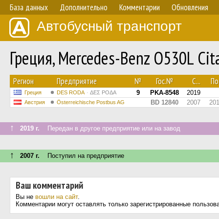
База данных
Дополнительно
Комментарии
Обновления
Автобусный транспорт
Греция, Mercedes-Benz O530L Cita
Регион
Предприятие
№
Гос.№
С...
По.
9
PKA-8548
2019
Греция
DES RODA
ΔΕΣ ΡΟΔΑ
BD 12840
2007
20
Австрия
Österreichische Postbus AG
↑
2019 г.
Передан в другое предприятие или на завод
↑
2007 г.
Поступил на предприятие
Ваш комментарий
Вы не
вошли на сайт
.
Комментарии могут оставлять только зарегистрированные пользов