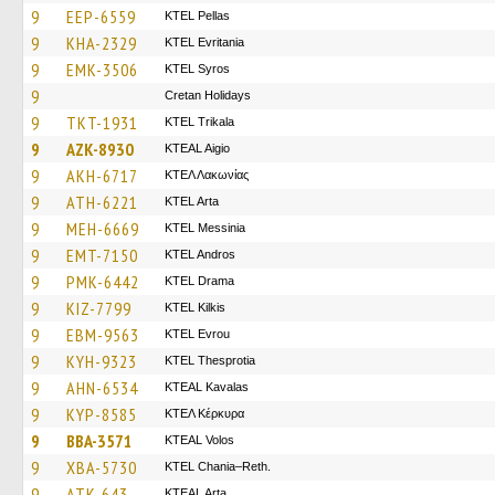
9
EEP-6559
KTEL Pellas
9
KHA-2329
ΚΤΕL Evritania
9
EMK-3506
KTEL Syros
9
Cretan Holidays
9
TKT-1931
ΚΤΕL Τrikala
9
AZK-8930
KTEAL Aigio
9
AKH-6717
ΚΤΕΛ Λακωνίας
9
ATH-6221
KTEL Arta
9
MEH-6669
KTEL Messinia
9
EMT-7150
KTEL Andros
9
PMK-6442
KTEL Drama
9
KIZ-7799
KTEL Kilkis
9
EBM-9563
KTEL Evrou
9
KYH-9323
KTEL Thesprotia
9
AHN-6534
KTEAL Kavalas
9
KYP-8585
ΚΤΕΛ Κέρκυρα
9
BBA-3571
KTEAL Volos
9
XBA-5730
KTEL Chania–Reth.
9
ATK-643
KTEAL Arta