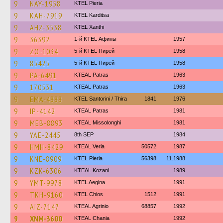
9
NAY-1958
KTEL Pieria
9
KAH-7919
ΚΤΕL Karditsa
9
AHZ-3538
KTEL Xanthi
9
36392
1-й KTEL Афины
1957
9
ZO-1034
5-й KTEL Пирей
1958
9
85425
5-й KTEL Пирей
1958
9
PA-6491
KTEAL Patras
1963
9
170531
KTEAL Patras
1963
9
EMA-4888
KTEL Santorini / Thira
1841
1976
9
IP-4142
KTEAL Patras
1981
9
MEB-8893
KTEAL Missolonghi
1981
9
YAE-2445
8th SEP
1984
9
HMH-8429
KTEAL Veria
50572
1987
9
KNE-8909
KTEL Pieria
56398
11.1988
9
KZK-6306
KTEAL Kozani
1989
9
YMT-9978
KTEL Aegina
1991
9
TKH-9160
KTEL Chios
1512
1991
9
AIZ-7147
KTEAL Agrinio
68857
1992
9
XNM-3600
KTEAL Chania
1992