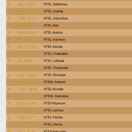
9
YNZ-5973
KTEL Salaminas
9
HMN-2009
KTEL Imathia
9
ZAB-3171
KTEL Zakynthos
9
ATB-1855
KTEL Arta
9
EMA-8919
KTEL Andros
9
INK-2057
KTEL Ioannina
9
AHZ-7210
KTEL Kavala
9
XKN-3997
ΚΤΕL Chalkidikis
9
IN-3934
KTEL Lefkada
9
HNA-6291
KTEL Thesprotia
9
KOE-5464
KTEL Rhodope
9
KNH-7300
KTEAL Katerini
9
TPB-9440
KTEL Arcadia
9
EEP-1109
KTEAL Giannitsa
9
KYH-7696
ΚΤΕΛ Κέρκυρα
9
PIT-5219
KTEL Larissa
9
PAB-65**
KTEL Florina
9
PAE-7779
KTEL Florina
9
AKZ-4161
ΚΤΕΛ Λακωνίας