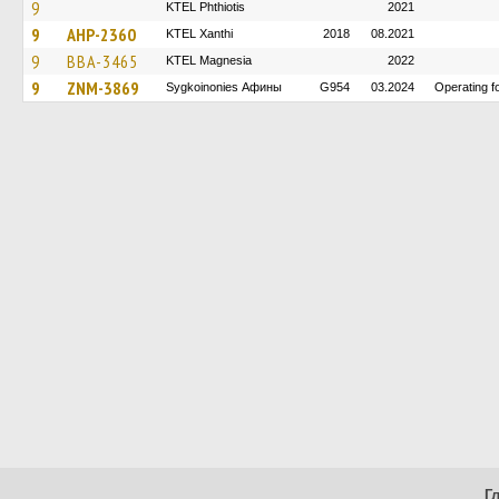
9
ΚΤΕL Phthiotis
2021
9
AHP-2360
KTEL Xanthi
2018
08.2021
9
BBA-3465
ΚΤΕL Magnesia
2022
9
ZNM-3869
Sygkoinonies Афины
G954
03.2024
Operating 
Г