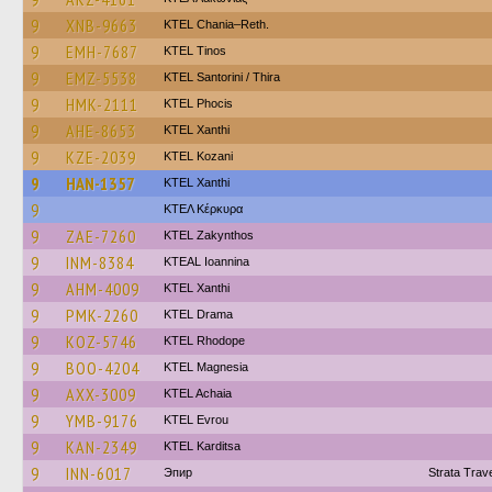
9
XNB-9663
KTEL Chania–Reth.
9
EMH-7687
KTEL Tinos
9
EMZ-5538
KTEL Santorini / Thira
9
HMK-2111
ΚΤΕL Phocis
9
AHE-8653
KTEL Xanthi
9
KZE-2039
ΚΤΕL Kozani
9
HAN-1357
KTEL Xanthi
9
ΚΤΕΛ Κέρκυρα
9
ZAE-7260
KTEL Zakynthos
9
INM-8384
KTEAL Ioannina
9
AHM-4009
KTEL Xanthi
9
PMK-2260
KTEL Drama
9
KOZ-5746
KTEL Rhodope
9
BOO-4204
ΚΤΕL Magnesia
9
AXX-3009
KTEL Achaia
9
YMB-9176
KTEL Evrou
9
KAN-2349
ΚΤΕL Karditsa
9
INN-6017
Эпир
Strata Tra