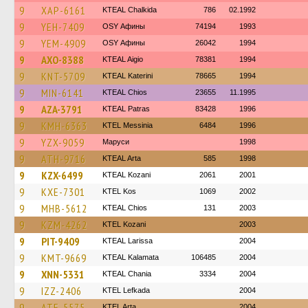
9
XAP-6161
KTEAL Chalkida
786
02.1992
9
YEH-7409
OSY Афины
74194
1993
9
YEM-4909
OSY Афины
26042
1994
9
AXO-8388
KTEAL Aigio
78381
1994
9
KNT-5709
KTEAL Katerini
78665
1994
9
MIN-6141
KTEAL Chios
23655
11.1995
9
AZA-3791
KTEAL Patras
83428
1996
9
KMH-6363
KTEL Messinia
6484
1996
9
YZX-9059
Маруси
1998
9
ATH-9716
KTEAL Arta
585
1998
9
KZX-6499
KTEAL Kozani
2061
2001
9
KXE-7301
KTEL Kos
1069
2002
9
MHB-5612
KTEAL Chios
131
2003
9
KZM-4262
ΚΤΕL Kozani
2003
9
PIT-9409
KTEAL Larissa
2004
9
KMT-9669
KTEAL Kalamata
106485
2004
9
XNN-5331
KTEAL Chania
3334
2004
9
IZZ-2406
KTEL Lefkada
2004
9
ATE-5575
KTEL Arta
2004