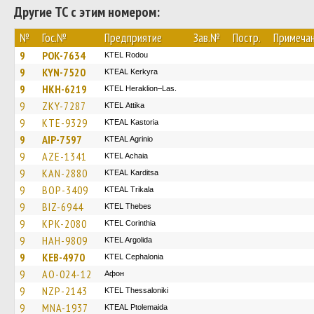
Другие ТС с этим номером:
№
Гос.№
Предприятие
Зав.№
Постр.
Примеча
9
POK-7634
ΚΤΕL Rodou
9
KYN-7520
KTEAL Kerkyra
9
HKH-6219
KTEL Heraklion–Las.
9
ZKY-7287
KΤΕL Αttika
9
KTE-9329
KTEAL Kastoria
9
AIP-7597
KTEAL Agrinio
9
AZE-1341
KTEL Achaia
9
KAN-2880
KTEAL Karditsa
9
BOP-3409
KTEAL Trikala
9
BIZ-6944
KTEL Thebes
9
KPK-2080
KTEL Corinthia
9
HAH-9809
KTEL Argolida
9
KEB-4970
KTEL Cephalonia
9
AO-024-12
Афон
9
NZP-2143
KTEL Thessaloniki
9
MNA-1937
KTEAL Ptolemaida