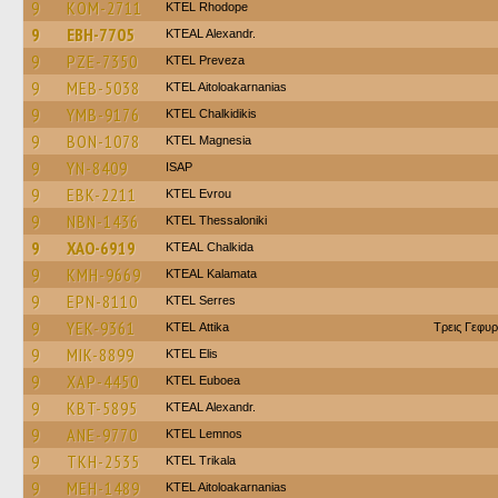
9
KOM-2711
KTEL Rhodope
9
EBH-7705
KTEAL Alexandr.
9
PZE-7350
KTEL Preveza
9
MEB-5038
KTEL Aitoloakarnanias
9
YMB-9176
ΚΤΕL Chalkidikis
9
BON-1078
ΚΤΕL Magnesia
9
YN-8409
ISAP
9
EBK-2211
KTEL Evrou
9
NBN-1436
KTEL Thessaloniki
9
XAO-6919
KTEAL Chalkida
9
KMH-9669
KTEAL Kalamata
9
EPN-8110
KTEL Serres
9
YEK-9361
KΤΕL Αttika
Τρεις Γεφυρ
9
MIK-8899
KTEL Elis
9
XAP-4450
ΚΤΕL Euboea
9
KBT-5895
KTEAL Alexandr.
9
ANE-9770
KTEL Lemnos
9
TKH-2535
ΚΤΕL Τrikala
9
MEH-1489
KTEL Aitoloakarnanias