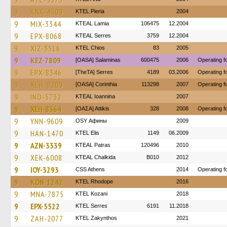
9
KNK-4509
KTEL Pieria
2004
9
MIX-3344
KTEAL Lamia
106475
12.2004
9
EPX-8068
KTEAL Serres
3759
12.2004
9
XIZ-3516
KTEL Chios
83
2005
9
KEZ-7809
[OASA] Salaminas
600475
2006
Operating 
9
EPX-8346
[TheTA] Serres
4189
03.2006
Operating 
9
XEH-8209
[OASA] Corinthia
113298
2007
Operating 
9
INO-5732
KTEAL Ioannina
2007
9
XEH-8364
[ΟΑΣΑ] Αttikis
328
2008
Operating 
9
YNN-9609
OSY Афины
2009
9
HAN-1470
KTEL Elis
1149
06.2009
9
AZN-3339
KTEAL Patras
120496
2010
9
XEK-6008
KTEAL Chalkida
B010
2012
9
IOY-3293
CSS Athens
2014
Operating f
9
KON-1242
KTEL Rhodope
2016
9
MNA-7875
ΚΤΕL Kozani
2018
9
EPX-5522
KTEL Serres
6191
11.2018
9
ZAH-2077
KTEL Zakynthos
2021