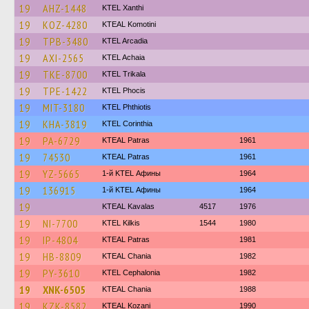
19
AHZ-1448
KTEL Xanthi
19
KOZ-4280
KTEAL Komotini
19
TPB-3480
KTEL Arcadia
19
AXI-2565
KTEL Achaia
19
TKE-8700
ΚΤΕL Τrikala
19
TPE-1422
ΚΤΕL Phocis
19
MIT-3180
ΚΤΕL Phthiotis
19
KHA-3819
KTEL Corinthia
19
PA-6729
KTEAL Patras
1961
19
74530
KTEAL Patras
1961
19
YZ-5665
1-й KTEL Афины
1964
19
136915
1-й KTEL Афины
1964
19
KTEAL Kavalas
4517
1976
19
NI-7700
KTEL Kilkis
1544
1980
19
IP-4804
KTEAL Patras
1981
19
HB-8809
KTEAL Chania
1982
19
PY-3610
KTEL Cephalonia
1982
19
XNK-6505
KTEAL Chania
1988
19
KZK-8582
KTEAL Kozani
1990