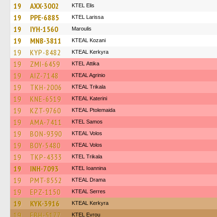
19
AXX-3002
KTEL Elis
19
PPE-6885
KTEL Larissa
19
IYH-1560
Maroulis
19
MNB-3811
KTEAL Kozani
19
KYP-8482
KTEAL Kerkyra
19
ZMI-6459
KΤΕL Αttika
19
AIZ-7148
KTEAL Agrinio
19
TKH-2006
KTEAL Trikala
19
KNE-6519
KTEAL Katerini
19
KZT-9760
KTEAL Ptolemaida
19
AMA-7411
KTEL Samos
19
BON-9390
KTEAL Volos
19
BOY-5480
KTEAL Volos
19
TKP-4333
ΚΤΕL Τrikala
19
INH-7093
KTEL Ioannina
19
PMT-8552
KTEAL Drama
19
EPZ-1150
KTEAL Serres
19
KYK-3916
KTEAL Kerkyra
19
EBH-5177
KTEL Evrou