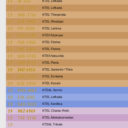
19
IN-3607
KTEL Lefkada
19
EYB-1319
KTEL Lefkada
19
HNB-3766
KTEL Thesprotia
19
KOE-9900
KTEL Rhodope
19
PIP-9390
KTEL Larissa
19
KYN-1380
ΚΤΕΛ Κέρκυρα
19
PAB-5906
KTEL Florina
19
PAE-4484
KTEL Florina
19
AKB-6580
ΚΤΕΛ Λακωνίας
19
KNB-9519
KTEL Pieria
19
EMZ-6916
KTEL Santorini / Thira
19
KHA-1910
ΚΤΕL Evritania
19
KZE-1950
ΚΤΕL Kozani
19
PMX-4084
KTEAL Serres
19
EYA-2092
KTEL Lefkada
19
KAH-3020
ΚΤΕL Karditsa
19
HKZ-6969
KTEL Chania–Reth.
19
TKE-3540
KTEL Aitoloakarnanias
19
KTEAL Trikala