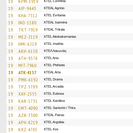
19
KPM-1919
KTEL Corinthia
19
AIP-9443
KTEAL Agrinio
19
KHA-7512
ΚΤΕL Evritania
19
INO-1180
KTEAL Ioannina
19
TKT-7919
KTEAL Trikala
19
MEZ-2119
KTEL Aitoloakarnanias
19
HMI-6219
KTEL Imathia
19
AKH-6150
ΚΤΕΛ Λακωνίας
19
ATH-9578
KTEL Arta
19
MIT-7960
ΚΤΕL Phthiotis
19
ATK-4157
KTEAL Arta
19
PMK-6192
KTEL Drama
19
TPZ-5789
KTEL Arcadia
19
XAY-2555
ΚΤΕL Euboea
19
KAN-1731
ΚΤΕL Karditsa
19
EMT-4090
KTEL Santorini / Thira
19
AZN-3300
KTEAL Patras
19
APH-8219
KTEL Argolida
19
KXZ-4705
KTEL Kos