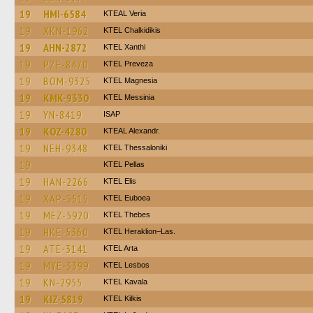
19
HMI-6584
KTEAL Veria
19
XKN-1962
ΚΤΕL Chalkidikis
19
AHN-2872
KTEL Xanthi
19
PZE-8470
KTEL Preveza
19
BOM-9325
ΚΤΕL Magnesia
19
KMK-9330
KTEL Messinia
19
YN-8419
ISAP
19
KOZ-4280
KTEAL Alexandr.
19
NEH-9348
KTEL Thessaloniki
19
KTEL Pellas
19
HAN-2266
KTEL Elis
19
XAP-5515
ΚΤΕL Euboea
19
MEZ-5920
KTEL Thebes
19
HKE-5360
KTEL Heraklion–Las.
19
ATE-3141
KTEL Arta
19
MYE-3399
KTEL Lesbos
19
KN-2955
KTEL Kavala
19
KIZ-5819
KTEL Kilkis