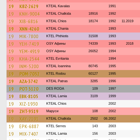
19
KBZ-2629
KTEAL Kavalas
1991
19
KNH-9004
KTEAL Chalkida
18916
1992
19
XIB-6816
KTEAL Chios
18174
1992
11.2019
19
XNN-4260
KTEAL Chania
1993
19
MIK-7800
ΚΤΕL Phthiotis
31508
1993
19
YEH-7419
OSY Афины
74339
1993
2018
19
YEM-4919
OSY Афины
26052
1994
19
KHA-2544
ΚΤΕL Evritania
1994
19
INM-5200
KTEAL Ioannina
80745
1995
19
POM-7052
ΚΤΕL Rodou
60127
1995
19
AZA-3742
KTEAL Patras
3285
1996
19
POT-3120
DES RODA
109
1997
19
EBK-8105
KTEAL Lamia
3109
1999
19
XIZ-1930
KTEAL Chios
2002
19
ZHT-9519
Маруси
108
2002
19
XAY-2191
KTEAL Chalkida
2502
06.2002
19
EPK-6887
KTEL Serres
143
2003
19
MIX-7407
KTEAL Lamia
156
2003