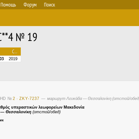
Помощь
Форум
Поиск
C**4 № 19
С...
03
2019
T-HD
№
2 · ZKY-7237
—
маршрут Λευκάδα — Θεσσαλονίκη (отстой/обед
αθμός υπεραστικών λεωφορείων Μακεδονία
 — Θεσσαλονίκη
(отстой/обед)
ник