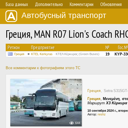
База данных
Дополнительно
Комментарии
Обновления
Автобусный транспорт
Греция, MAN R07 Lion's Coach RH
Регион
Предприятие
№
Гос.№
19
KYP-33
Греция
KTEL Kerkyras
ΚΤΕΛ Κέρκυρας (Green Buses)
Все комментарии к фотографиям этого ТС
Греция
, Setra S315G
Греция
,
Μενεμένη
,
στ
Маршрут
Χ3 Κέρκυρα
10 сентября 2024 г., втор
Автор:
reshz
644