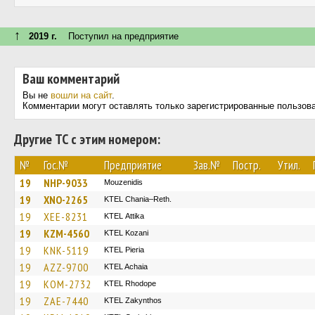
↑
2019 г.
Поступил на предприятие
Ваш комментарий
Вы не
вошли на сайт
.
Комментарии могут оставлять только зарегистрированные пользов
Другие ТС с этим номером:
№
Гос.№
Предприятие
Зав.№
Постр.
Утил.
19
NHP-9033
Mouzenidis
19
XNO-2265
KTEL Chania–Reth.
19
XEE-8231
KΤΕL Αttika
19
KZM-4560
ΚΤΕL Kozani
19
KNK-5119
KTEL Pieria
19
AZZ-9700
KTEL Achaia
19
KOM-2732
KTEL Rhodope
19
ZAE-7440
KTEL Zakynthos