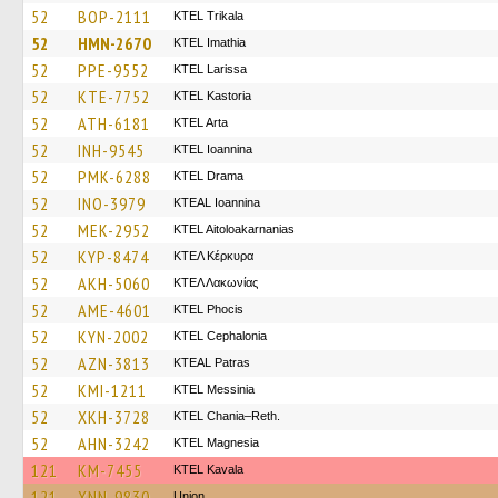
52
BOP-2111
ΚΤΕL Τrikala
52
HMN-2670
KTEL Imathia
52
PPE-9552
KTEL Larissa
52
KTE-7752
KTEL Kastoria
52
ATH-6181
KTEL Arta
52
INH-9545
KTEL Ioannina
52
PMK-6288
KTEL Drama
52
INO-3979
KTEAL Ioannina
52
MEK-2952
KTEL Aitoloakarnanias
52
KYP-8474
ΚΤΕΛ Κέρκυρα
52
AKH-5060
ΚΤΕΛ Λακωνίας
52
AME-4601
ΚΤΕL Phocis
52
KYN-2002
KTEL Cephalonia
52
AZN-3813
KTEAL Patras
52
KMI-1211
KTEL Messinia
52
XKH-3728
KTEL Chania–Reth.
52
AHN-3242
ΚΤΕL Magnesia
121
KM-7455
KTEL Kavala
121
XNN-9830
Union