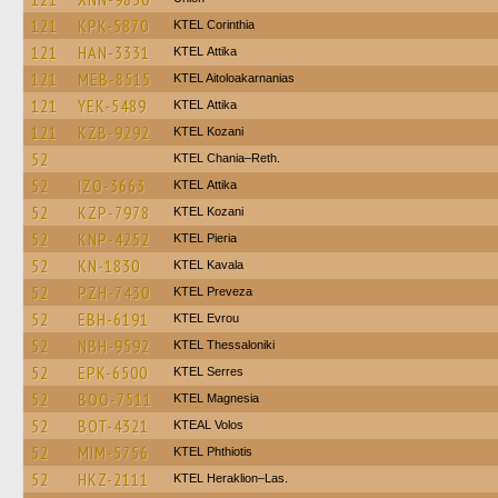
121
KPK-5870
KTEL Corinthia
121
HAN-3331
KΤΕL Αttika
121
MEB-8515
KTEL Aitoloakarnanias
121
YEK-5489
KΤΕL Αttika
121
KZB-9292
ΚΤΕL Kozani
52
KTEL Chania–Reth.
52
IZO-3663
KΤΕL Αttika
52
KZP-7978
ΚΤΕL Kozani
52
KNP-4252
KTEL Pieria
52
KN-1830
KTEL Kavala
52
PZH-7430
KTEL Preveza
52
EBH-6191
KTEL Evrou
52
NBH-9592
KTEL Thessaloniki
52
EPK-6500
KTEL Serres
52
BOO-7511
ΚΤΕL Magnesia
52
BOT-4321
KTEAL Volos
52
MIM-5756
ΚΤΕL Phthiotis
52
HKZ-2111
KTEL Heraklion–Las.