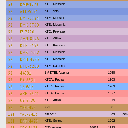
52
KMP-1272
KTEL Messinia
52
ATE-9881
KTEL Arta
52
KMT-7724
KTEL Messinia
52
KMK-8760
KTEL Messinia
52
IZ-7770
KTEL Preveza
52
ZMN-8126
KΤΕL Αttika
52
KTE-5552
KTEL Kastoria
52
KMB-7022
KTEL Messinia
52
KMH-4523
KTEL Messinia
52
KTB-5200
KTEL Kastoria
52
44581
1-й KTEL Афины
1958
52
PA-6691
KTEAL Patras
1963
52
170515
KTEAL Patras
1963
52
AXH-7874
KTEAL Patras
1977
52
OY-6229
KΤΕL Αttika
1979
52
YN-8452
ISAP
1981
121
YAE-2413
7th SEP
1984
201
121
EPK-4422
KTEL Serres
1992
121
YEK-5121
OSY Афины
74627
1993