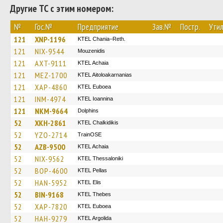
Другие ТС с этим номером:
№
Гос.№
Предприятие
Зав.№
Постр.
Утил
121
XNP-1196
KTEL Chania–Reth.
121
NIX-9544
Mouzenidis
121
AXT-9111
KTEL Achaia
121
MEZ-1700
KTEL Aitoloakarnanias
121
XAP-4860
ΚΤΕL Euboea
121
INM-4974
KTEL Ioannina
121
NKM-9664
Dolphins
52
XKH-2861
ΚΤΕL Chalkidikis
52
YZO-2714
TrainΟSE
52
AZB-9500
KTEL Achaia
52
NIX-9562
KTEL Thessaloniki
52
BOP-4600
KTEL Pellas
52
HAN-5952
KTEL Elis
52
BIN-9168
KTEL Thebes
52
XAP-7820
ΚΤΕL Euboea
52
HAH-9279
KTEL Argolida