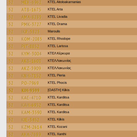
52
MEH-6962
KTEL Aitoloakarnanias
52
ATB-1675
KTEL Arta
52
AMA-8285
KTEL Livadia
52
PMK-3727
KTEL Drama
52
IKP-5825
Maroulis
52
KOM-2085
KTEL Rhodope
52
PIT-8852
KTEL Larissa
52
KYM-3004
ΚΤΕΛ Κέρκυρα
52
AKB-1600
ΚΤΕΛ Λακωνίας
52
AKZ-3909
ΚΤΕΛ Λακωνίας
52
KNH-7152
KTEL Pieria
52
PO-7969
ΚΤΕL Phocis
52
KIH-9599
[OASTH] Kilkis
52
KAE-4710
ΚΤΕL Karditsa
52
KAH-6952
ΚΤΕL Karditsa
52
KAM-3590
ΚΤΕL Karditsa
52
KIE-3452
KTEL Kilkis
52
KZM-2614
ΚΤΕL Kozani
52
AHA-7689
KTEL Xanthi