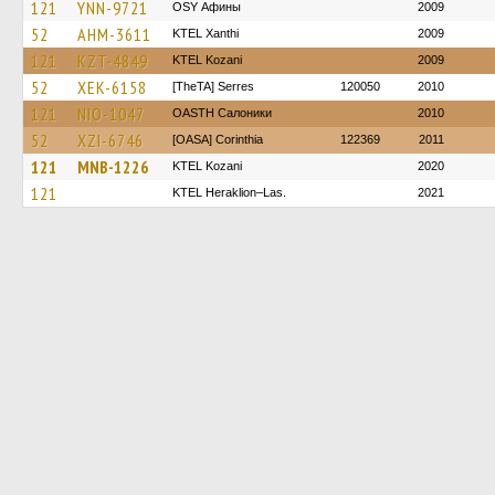
121
YNN-9721
OSY Афины
2009
52
AHM-3611
KTEL Xanthi
2009
121
KZT-4849
ΚΤΕL Kozani
2009
52
XEK-6158
[TheTA] Serres
120050
2010
121
NIO-1047
OASTH Салоники
2010
52
XZI-6746
[OASA] Corinthia
122369
2011
121
MNB-1226
ΚΤΕL Kozani
2020
121
KTEL Heraklion–Las.
2021