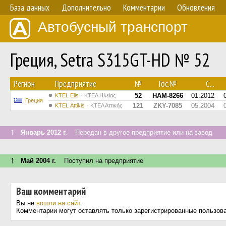
База данных
Дополнительно
Комментарии
Обновления
Автобусный транспорт
Греция, Setra S315GT-HD № 52
Регион
Предприятие
№
Гос.№
С...
52
HAM-8266
01.2012
KTEL Elis
ΚΤΕΛ Ηλείας
Греция
121
ZKY-7085
05.2004
KΤΕL Αttikis
ΚΤΕΛ Αττικής
↑
Январь 2012 г.
Передан в другое предприятие или на завод
↑
Май 2004 г.
Поступил на предприятие
Ваш комментарий
Вы не
вошли на сайт
.
Комментарии могут оставлять только зарегистрированные пользов