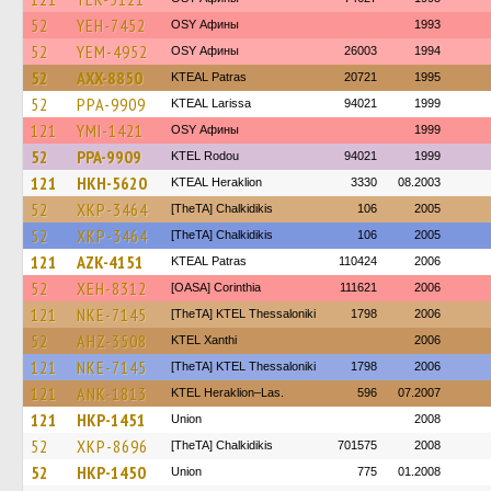
52
YEH-7452
OSY Афины
1993
52
YEM-4952
OSY Афины
26003
1994
52
AXX-8850
KTEAL Patras
20721
1995
52
PPA-9909
KTEAL Larissa
94021
1999
121
YMI-1421
OSY Афины
1999
52
PPA-9909
ΚΤΕL Rodou
94021
1999
121
HKH-5620
KTEAL Heraklion
3330
08.2003
52
XKP-3464
[TheTA] Chalkidikis
106
2005
52
XKP-3464
[TheTA] Chalkidikis
106
2005
121
AZK-4151
KTEAL Patras
110424
2006
52
XEH-8312
[OASA] Corinthia
111621
2006
121
NKE-7145
[TheTA] KTEL Thessaloniki
1798
2006
52
AHZ-3508
KTEL Xanthi
2006
121
NKE-7145
[TheTA] KTEL Thessaloniki
1798
2006
121
ANK-1813
KTEL Heraklion–Las.
596
07.2007
121
HKP-1451
Union
2008
52
XKP-8696
[TheTA] Chalkidikis
701575
2008
52
HKP-1450
Union
775
01.2008