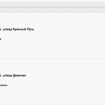
к
,
улица Красный Путь
а
к
,
улица Дианова
есенье