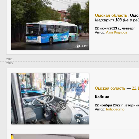
Омская область
,
Омс
Маршрут
103
(не в ре
22 июня 2023 г., четверг
Автор:
Азиз Кодиров
419
2023
2022
Омская область
—
22.
Кабина
22 ноября 2022 г., вторни
Автор:
tertiodecimo
969