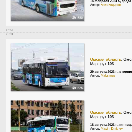
14 февраля 2024 г., среда
Автор:
Азиз Кодиров
580
2024
2023
Омская область
,
Омс
Маршрут
103
29 августа 2023 г., вторни
Автор:
Maksimus
525
Омская область
,
Омс
Маршрут
103
18 августа 2023 г., пятниц
Автор:
Maxim Dmitriev