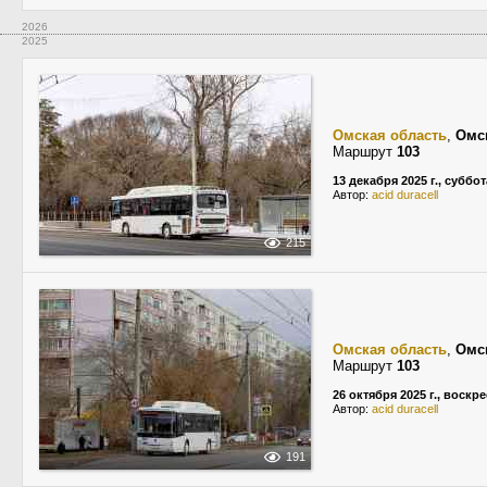
2026
2025
Омская область
,
Омс
Маршрут
103
13 декабря 2025 г., суббот
Автор:
acid duracell
215
Омская область
,
Омс
Маршрут
103
26 октября 2025 г., воскр
Автор:
acid duracell
191