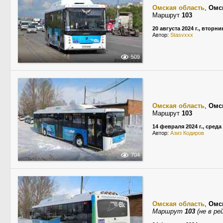
Омская область
,
Омс
Маршрут
103
20 августа 2024 г., вторни
Автор:
Stasvxxx
509
Омская область
,
Омс
Маршрут
103
14 февраля 2024 г., среда
Автор:
Азиз Кодиров
704
Омская область
,
Омс
Маршрут
103
(не в ре