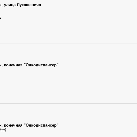
к
,
улица Лукашевича
к
к
,
конечная "Онкодиспансер"
к
,
конечная "Онкодиспансер"
йсе)