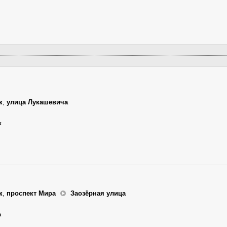
к
,
улица Лукашевича
к
к
,
проспект Мира
Заозёрная улица
а