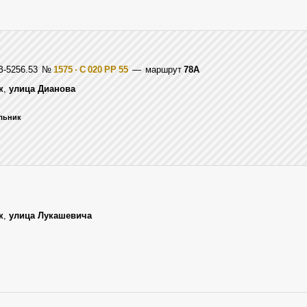
З-5256.53
№
1575 · С 020 РР 55
— маршрут
78А
к
,
улица Дианова
ельник
к
,
улица Лукашевича