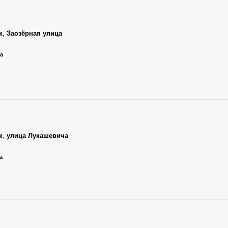
к
,
Заозёрная улица
ца
к
,
улица Лукашевича
а