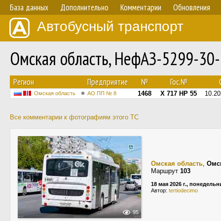
База данных
Дополнительно
Комментарии
Обновления
Автобусный транспорт
Омская область, НефАЗ-5299-30
Регион
Предприятие
№
Гос.№
1468
Х 717 НР 55
10.20
Омская область
АО ПП № 8
Все комментарии к фотографиям этого ТС
Омская область
,
Омс
Маршрут
103
18 мая 2026 г., понедельн
Автор:
tertiodecimo
95