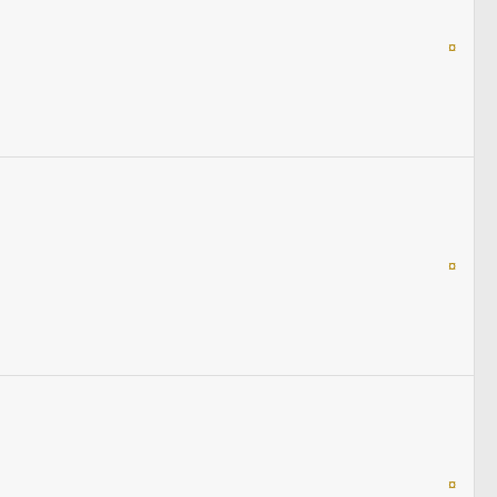
¤
¤
¤