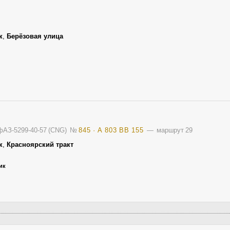
к
,
Берёзовая улица
фАЗ-5299-40-57 (CNG)
№
845 · А 803 ВВ 155
— маршрут 29
к
,
Красноярский тракт
ик