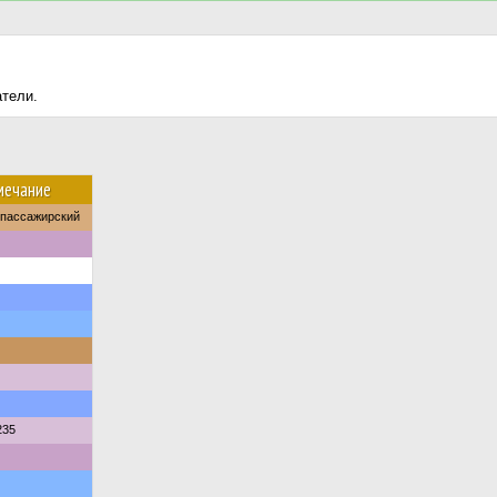
атели.
мечание
опассажирский
235