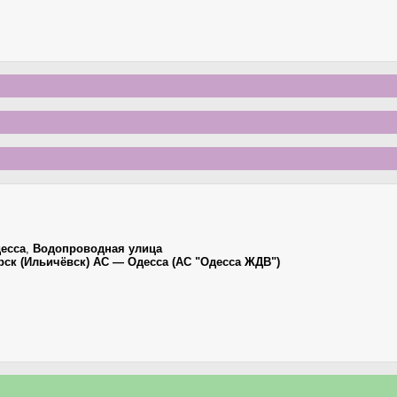
есса
,
Водопроводная улица
рск (Ильичёвск) АС — Одесса (АС "Одесса ЖДВ")