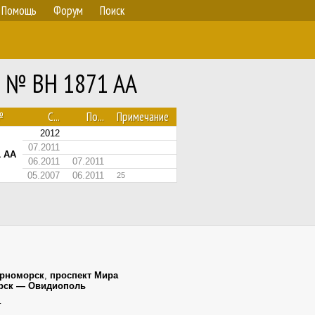
Помощь
Форум
Поиск
2 № BH 1871 AA
№
С...
По...
Примечание
2012
07.2011
1 AA
06.2011
07.2011
05.2007
06.2011
25
рноморск
,
проспект Мира
орск — Овидиополь
г