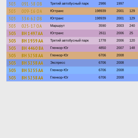
303
091-58 ОВ
Третий автобусный парк
2986
1997
303
009-16 ОА
Югтранс
198939
2001
129
303
334-62 ОВ
Югтранс
198939
2001
129
303
025-17 ОА
Маршрут
3590
2003
240
303
BH 1497 AA
Югтранс
2611
2006
25
303
BH 1939 AA
Третий автобусный парк
1778
2006
120
303
BH 4460 BA
Гленкор-Юг
4850
2007
148
303
BH 3258 AA
Гленкор-Юг
6706
2008
303
BH 3258 AA
Экспресс
6706
2008
303
BH 3255 AA
Гленкор-Юг
6706
2008
303
BH 3258 AA
Гленкор-Юг
6706
2008