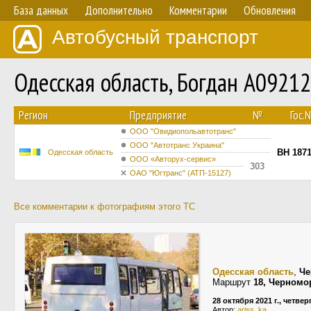
База данных
Дополнительно
Комментарии
Обновления
Автобусный транспорт
Одесская область, Богдан А0921
Регион
Предприятие
№
Гос.
ООО "Овидиопольавтотранс"
ООО "Автотранс Украина"
BH 187
Одесская область
ООО «Авторух-сервис»
303
ОАО "Югтранс" (АТП-15127)
Все комментарии к фотографиям этого ТС
Одесская область
,
Че
Маршрут
18, Черном
28 октября 2021 г., четвер
Автор:
ariss_ka