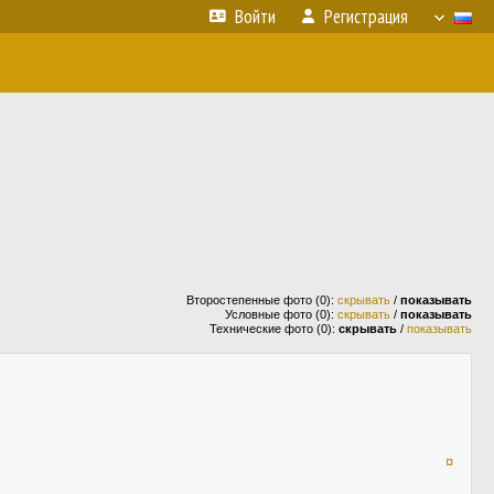
Войти
Регистрация
Второстепенные фото (0):
скрывать
/
показывать
Условные фото (0):
скрывать
/
показывать
Технические фото (0):
скрывать
/
показывать
¤