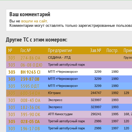
Ваш комментарий
Вы не
вошли на сайт
.
Комментарии могут оставлять только зарегистрированные пользов
Другие ТС с этим номером:
№
Гос.№
Предприятие
Зав.№
Постр.
При
303
274-86 ОА
СЕДИНА - ЛТД
Груз
303
06-08 ОДЮ
Третий автобусный парк
303
BH 9263 CI
МТП «Черноморск»
3299
1980
303
239-87 ОВ
МТП «Черноморск»
3299
1980
303
5595 ОДТ
МТП «Черноморск»
3299
1980
303
600-54 ОА
Югтранс
244747
1992
129
303
008-43 ОА
Экспресс
323997
1993
303
182-36 ОК
Экспресс
323997
1993
303
395-90 ОК
АТП Киностудии
290241
1995
168, 
303
028-03 ОА
Третий автобусный парк
2986
1997
120
303
196-17 ОВ
Третий автобусный парк
2986
1997
120