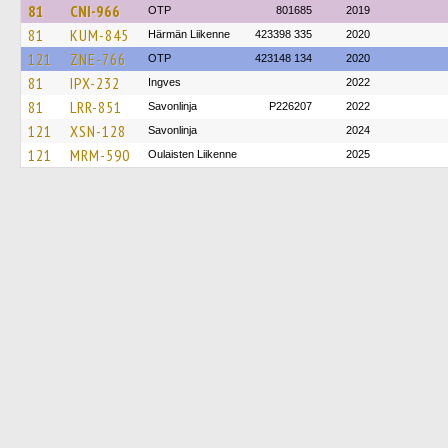
81
CNI-966
OTP
801685
2019
81
KUM-845
Härmän Liikenne
423398 335
2020
121
ZNE-766
OTP
423148 134
2020
81
IPX-232
Ingves
2022
81
LRR-851
Savonlinja
P226207
2022
121
XSN-128
Savonlinja
2024
121
MRM-590
Oulaisten Liikenne
2025