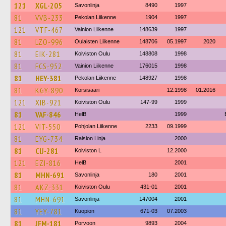
121
XGL-205
Savonlinja
8490
1997
81
VVB-233
Pekolan Liikenne
1904
1997
121
VTF-467
Vainion Liikenne
148639
1997
81
LZO-996
Oulaisten Liikenne
148706
05.1997
2020
81
EIK-281
Koiviston Oulu
148808
1998
81
FCS-952
Vainion Liikenne
176015
1998
81
HEY-381
Pekolan Liikenne
148927
1998
81
KGY-890
Korsisaari
12.1998
01.2016
121
XIB-921
Koiviston Oulu
147-99
1999
81
VAF-846
HelB
1999
121
VIT-550
Pohjolan Liikenne
2233
09.1999
81
EYG-734
Raision Linja
2000
81
CIJ-281
Koiviston L
12.2000
121
EZI-816
HelB
2001
81
MHN-691
Savonlinja
180
2001
81
AKZ-331
Koiviston Oulu
431-01
2001
81
MHN-691
Savonlinja
147004
2001
81
YEY-781
Kuopion
671-03
07.2003
81
JFM-181
Porvoon
9893
2004