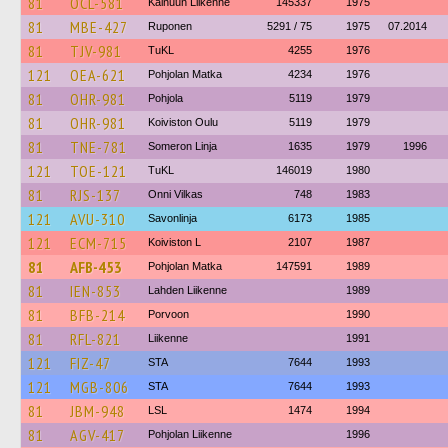
81
OCL-581
Kainuun Liikenne
145337
1975
81
MBE-427
Ruponen
5291 / 75
1975
07.2014
81
TJV-981
TuKL
4255
1976
121
OEA-621
Pohjolan Matka
4234
1976
81
OHR-981
Pohjola
5119
1979
81
OHR-981
Koiviston Oulu
5119
1979
81
TNE-781
Someron Linja
1635
1979
1996
121
TOE-121
TuKL
146019
1980
81
RJS-137
Onni Vilkas
748
1983
121
AVU-310
Savonlinja
6173
1985
121
ECM-715
Koiviston L
2107
1987
81
AFB-453
Pohjolan Matka
147591
1989
81
IEN-853
Lahden Liikenne
1989
81
BFB-214
Porvoon
1990
81
RFL-821
Liikenne
1991
121
FIZ-47
STA
7644
1993
121
MGB-806
STA
7644
1993
81
JBM-948
LSL
1474
1994
81
AGV-417
Pohjolan Liikenne
1996