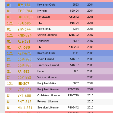
81
JFM-181
Koiviston Oulu
9893
2004
81
TPG-784
Nyholm
820-04
2004
81
OUO-190
Korsisaari
P050542
2005
121
FGX-383
TKL
916-04
2005
81
YJP-544
Koiviston L
6354
2006
121
KNR-694
Vainion Liikenne
1216-02
2007
81
XEY-381
Länsilinjat
3677
2007
81
RAI-580
TKL
P085224
2008
121
XEY-671
Koiviston Oulu
4141
2008
81
CGP-973
Veolia Finland
546-07
2008
81
CGP-973
Transdev Finland
546-07
2008
81
RAI-581
Paunu
3861
2008
81
CGY-558
Vainion Liikenne
2008
121
IJB-807
Pohjolan Matka
6867
2009
121
VZK-406
Pohjolan Liikenne
P090229
2009
81
YKL-600
Oulaisten Liikenne
P100729
2010
81
SNT-818
Pekolan Liikenne
2010
81
MNU-871
Soisalon Liikenne
P103442
2010