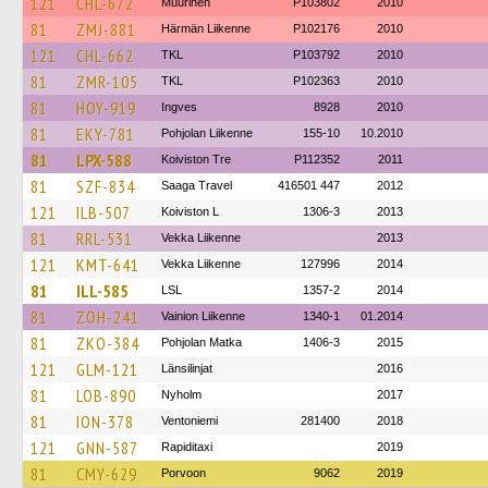
121
CHL-672
Muurinen
P103802
2010
81
ZMJ-881
Härmän Liikenne
P102176
2010
121
CHL-662
TKL
P103792
2010
81
ZMR-105
TKL
P102363
2010
81
HOY-919
Ingves
8928
2010
81
EKY-781
Pohjolan Liikenne
155-10
10.2010
81
LPX-588
Koiviston Tre
P112352
2011
81
SZF-834
Saaga Travel
416501 447
2012
121
ILB-507
Koiviston L
1306-3
2013
81
RRL-531
Vekka Liikenne
2013
121
KMT-641
Vekka Liikenne
127996
2014
81
ILL-585
LSL
1357-2
2014
81
ZOH-241
Vainion Liikenne
1340-1
01.2014
81
ZKO-384
Pohjolan Matka
1406-3
2015
121
GLM-121
Länsilinjat
2016
81
LOB-890
Nyholm
2017
81
ION-378
Ventoniemi
281400
2018
121
GNN-587
Rapiditaxi
2019
81
CMY-629
Porvoon
9062
2019