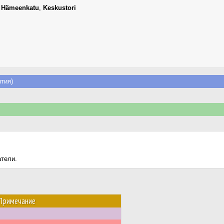
,
Hämeenkatu
,
Keskustori
тия)
атели.
Примечание