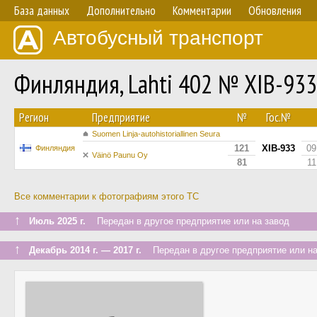
База данных
Дополнительно
Комментарии
Обновления
Автобусный транспорт
Финляндия, Lahti 402 № XIB-933
Регион
Предприятие
№
Гос.№
Suomen Linja-autohistoriallinen Seura
121
XIB-933
09
Финляндия
Väinö Paunu Oy
81
11
Все комментарии к фотографиям этого ТС
↑
Июль 2025 г.
Передан в другое предприятие или на завод
↑
Декабрь 2014 г. — 2017 г.
Передан в другое предприятие или на