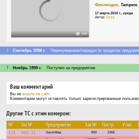
Финляндия
,
Tampere
17 марта 2010 г., среда
Автор:
Ozzy
540
↑
Сентябрь 2008 г.
Перенумерован/передан (в пределах предприя
↑
Ноябрь 1999 г.
Поступил на предприятие
Ваш комментарий
Вы не
вошли на сайт
.
Комментарии могут оставлять только зарегистрированные пользов
Другие ТС с этим номером:
№
Гос.№
Предприятие
Зав.№
Постр.
Утил.
121
MIU-21
Savonlinja
880
1966