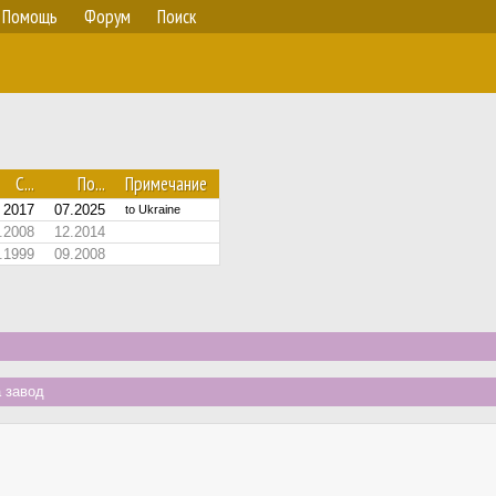
Помощь
Форум
Поиск
С...
По...
Примечание
2017
07.2025
to Ukraine
.2008
12.2014
.1999
09.2008
 завод