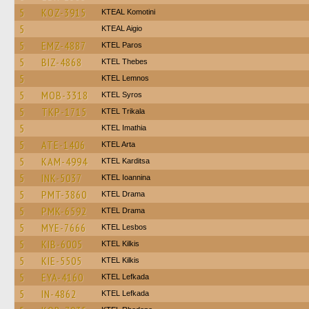
5
KOZ-3915
KTEAL Komotini
5
KTEAL Aigio
5
EMZ-4887
KTEL Paros
5
BIZ-4868
KTEL Thebes
5
KTEL Lemnos
5
MOB-3318
KTEL Syros
5
TKP-1715
ΚΤΕL Τrikala
5
KTEL Imathia
5
ATE-1406
KTEL Arta
5
KAM-4994
ΚΤΕL Karditsa
5
INK-5037
KTEL Ioannina
5
PMT-3860
KTEL Drama
5
PMK-6592
KTEL Drama
5
MYE-7666
KTEL Lesbos
5
KIB-6005
KTEL Kilkis
5
KIE-5505
KTEL Kilkis
5
EYA-4160
KTEL Lefkada
5
IN-4862
KTEL Lefkada