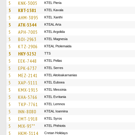
5
KNK-3005
KTEL Pieria
5
KBT-1581
KTEL Kavala
5
AHM-3895
KTEL Xanthi
5
ATK-3344
KTEAL Arta
5
APH-7005
KTEL Argolida
5
BOI-2963
ΚΤΕL Magnesia
5
KTZ-2906
KTEAL Ptolemaida
5
HKY-3252
TTS
5
EEK-7448
KTEL Pellas
5
EPK-6737
KTEL Serres
5
MEZ-2141
KTEL Aitoloakarnanias
5
XAP-5111
ΚΤΕL Euboea
5
KMX-1915
KTEL Messinia
5
KHA-5766
ΚΤΕL Evritania
5
TKP-7761
KTEL Lemnos
5
INN-8080
KTEAL Ioannina
5
EMT-1918
KTEL Syros
5
MIX-95**
ΚΤΕL Phthiotis
5
HKM-3114
Cretan Holidays