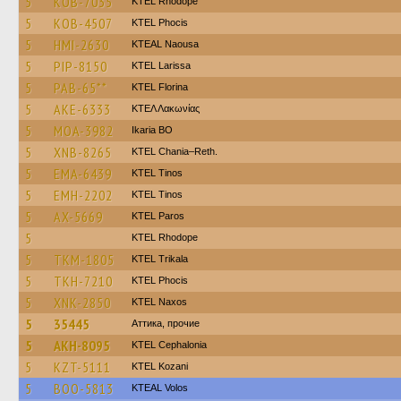
5
KOB-7035
KTEL Rhodope
5
KOB-4507
ΚΤΕL Phocis
5
HMI-2630
KTEAL Naousa
5
PIP-8150
KTEL Larissa
5
PAB-65**
KTEL Florina
5
AKE-6333
ΚΤΕΛ Λακωνίας
5
MOA-3982
Ikaria BO
5
XNB-8265
KTEL Chania–Reth.
5
EMA-6439
KTEL Tinos
5
EMH-2202
KTEL Tinos
5
AX-5669
KTEL Paros
5
KTEL Rhodope
5
TKM-1805
ΚΤΕL Τrikala
5
TKH-7210
ΚΤΕL Phocis
5
XNK-2850
KTEL Naxos
5
35445
Аттика, прочие
5
AKH-8095
KTEL Cephalonia
5
KZT-5111
ΚΤΕL Kozani
5
BOO-5813
KTEAL Volos