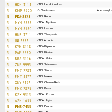
5
HKH-3114
KTEL Heraklion–Las.
5
KMP-6720
Ю. Эгейские о.
Anemomylos
5
PKA-8525
ΚΤΕL Rodou
5
MYH-7888
KTEAL Mytilene
5
MYH-8180
KTEL Lesbos
5
HNB-3711
KTEL Thesprotia
5
INI-5885
KTEL Arcadia
5
KYH-8118
ΚΤΕΛ Κέρκυρα
5
PAE-3380
KTEL Florina
5
BBA-3116
KTEAL Volos
5
ZNE-9995
KTEL Salaminas
5
EMZ-2283
KTEL Sifnos
5
EMT-4477
KTEL Naxos
5
XNY-3175
KTEL Chania–Reth.
5
EMX-2825
KTEL Paros
5
KZX-9313
KTEAL Kozani
5
AZN-1655
KTEAL Aigio
5
PMB-7435
KTEL Drama