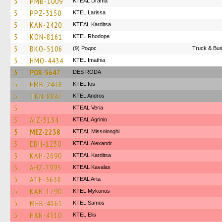
5
PMB-1009
KTEAL Drama
5
PPZ-3150
KTEL Larissa
5
KAN-2420
KTEAL Karditsa
5
KON-8161
KTEL Rhodope
5
BKO-5106
(9) Родос
Truck & Bus
5
HMO-4434
KTEL Imathia
5
POK-5647
DES RODA
5
EMB-2438
KTEL Ios
5
TKN-8847
KTEL Andros
5
KTEAL Veria
5
AIZ-5134
KTEAL Agrinio
5
MEZ-2238
KTEAL Missolonghi
5
EBH-1230
KTEAL Alexandr.
5
KAH-2690
KTEAL Karditsa
5
AHZ-7995
KTEAL Kavalas
5
ATE-3638
KTEAL Arta
5
KAB-1790
KTEL Mykonos
5
MEB-4161
KTEL Samos
5
HAN-4510
KTEL Elis