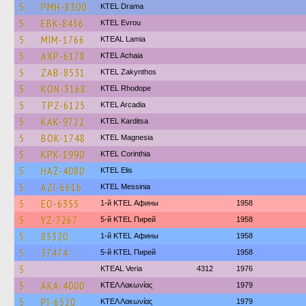
5
PMH-8300
KTEL Drama
5
EBK-8456
KTEL Evrou
5
MIM-1766
KTEAL Lamia
5
AXP-6178
KTEL Achaia
5
ZAB-8531
KTEL Zakynthos
5
KON-3168
KTEL Rhodope
5
TPZ-6125
KTEL Arcadia
5
KAK-9722
ΚΤΕL Karditsa
5
BOK-1748
ΚΤΕL Magnesia
5
KPK-1990
KTEL Corinthia
5
HAZ-4080
KTEL Elis
5
AZI-6616
KTEL Messinia
5
EO-6355
1-й KTEL Афины
1958
5
YZ-7267
5-й KTEL Пирей
1958
5
85320
1-й KTEL Афины
1958
5
37474
5-й KTEL Пирей
1958
5
KTEAL Veria
4312
1976
5
AKA-4000
ΚΤΕΛ Λακωνίας
1979
5
PI-6520
ΚΤΕΛ Λακωνίας
1979