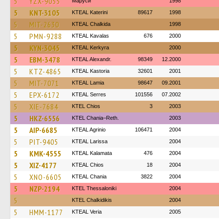
5
YZX-9055
Маруси
1998
5
KNT-3105
KTEAL Katerini
89617
1998
5
MIT-2630
KTEAL Chalkida
1998
5
PMN-9288
KTEAL Kavalas
676
2000
5
KYN-3045
KTEAL Kerkyra
2000
5
EBM-3478
KTEAL Alexandr.
98349
12.2000
5
KTZ-4865
KTEAL Kastoria
32601
2001
5
MIT-7071
KTEAL Lamia
98647
09.2001
5
EPX-6172
KTEAL Serres
101556
07.2002
5
XIE-7684
KTEL Chios
3
2003
5
HKZ-6556
KTEL Chania–Reth.
2003
5
AIP-6685
KTEAL Agrinio
106471
2004
5
PIT-9405
KTEAL Larissa
2004
5
KMK-4555
KTEAL Kalamata
476
2004
5
XIZ-4177
KTEAL Chios
18
2004
5
XNO-6605
KTEAL Chania
3822
2004
5
NZP-2194
KTEL Thessaloniki
2004
5
ΚΤΕL Chalkidikis
2004
5
HMM-1177
KTEAL Veria
2005