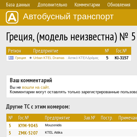
База данных
Дополнительно
Комментарии
Обновления
Автобусный транспорт
Греция, (модель неизвестна) № 5
Регион
Предприятие
№
Гос.№
5
KI-3157
Греция
Urban KTEL Dramas
Αστικό ΚΤΕΛ Δράμας
Ваш комментарий
Вы не
вошли на сайт
.
Комментарии могут оставлять только зарегистрированные пользов
Другие ТС с этим номером:
№
Гос.№
Предприятие
Зав.№
Постр.
Примечан
5
KYM-9043
Mouzenidis
5
ZMK-5207
KΤΕL Αttika