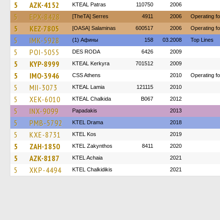
5
AZK-4152
KTEAL Patras
110750
2006
5
EPX-8428
[TheTA] Serres
4911
2006
Operating 
5
KEZ-7805
[OASA] Salaminas
600517
2006
Operating f
5
IMK-5928
(1) Афины
158
03.2008
Top Lines
5
POI-5055
DES RODA
6426
2009
5
KYP-8999
KTEAL Kerkyra
701512
2009
5
IMO-3946
CSS Athens
2010
Operating fo
5
MII-3073
KTEAL Lamia
121115
2010
5
XEK-6010
KTEAL Chalkida
B067
2012
5
INX-9099
Papadakis
2013
5
PMB-5792
KTEL Drama
2018
5
KXE-8731
KTEL Kos
2019
5
ZAH-1850
KTEL Zakynthos
8411
2020
5
AZK-8187
KTEL Achaia
2021
5
XKP-4494
ΚΤΕL Chalkidikis
2021