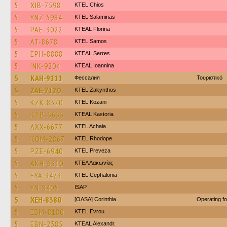
5
XIB-7598
KTEL Chios
5
YNZ-5984
KTEL Salaminas
5
PAE-3022
KTEAL Florina
5
AT-8678
KTEL Samos
5
EPH-8888
KTEAL Serres
5
INK-9204
KTEAL Ioannina
5
KAH-9111
Фессалия
Τουριστικό
5
ZAE-7120
KTEL Zakynthos
5
KZK-8370
ΚΤΕL Kozani
5
KTB-5655
KTEAL Kastoria
5
AXX-6677
KTEL Achaia
5
KOM-2867
KTEL Rhodope
5
PZE-6940
KTEL Preveza
5
AKH-6310
ΚΤΕΛ Λακωνίας
5
EYA-3473
KTEL Cephalonia
5
YN-8405
ISAP
5
XEH-8380
[OASA] Corinthia
Operating f
5
EBM-8180
KTEL Evrou
5
EBN-2385
KTEAL Alexandr.