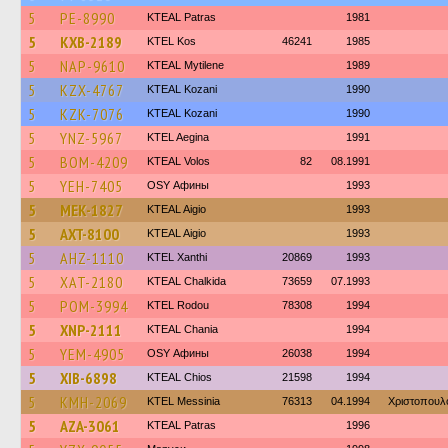
5
PE-8990
KTEAL Patras
1981
5
KXB-2189
KTEL Kos
46241
1985
5
NAP-9610
KTEAL Mytilene
1989
5
KZX-4767
KTEAL Kozani
1990
5
KZK-7076
KTEAL Kozani
1990
5
YNZ-5967
KTEL Aegina
1991
5
BOM-4209
KTEAL Volos
82
08.1991
5
YEH-7405
OSY Афины
1993
5
MEK-1827
KTEAL Aigio
1993
5
AXT-8100
KTEAL Aigio
1993
5
AHZ-1110
KTEL Xanthi
20869
1993
5
XAT-2180
KTEAL Chalkida
73659
07.1993
5
POM-3994
ΚΤΕL Rodou
78308
1994
5
XNP-2111
KTEAL Chania
1994
5
YEM-4905
OSY Афины
26038
1994
5
XIB-6898
KTEAL Chios
21598
1994
5
KMH-2069
KTEL Messinia
76313
04.1994
Χριστοπουλ
5
AZA-3061
KTEAL Patras
1996