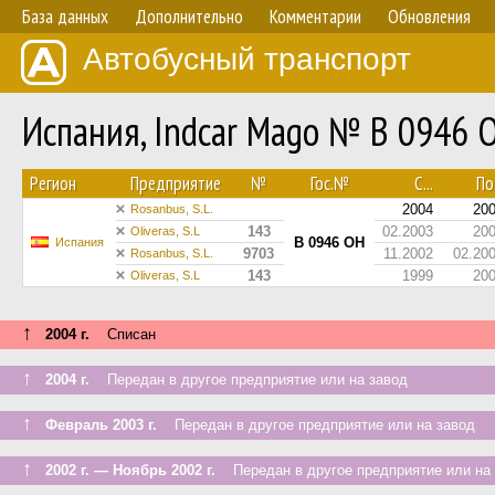
База данных
Дополнительно
Комментарии
Обновления
Автобусный транспорт
Испания, Indcar Mago № B 0946 
Регион
Предприятие
№
Гос.№
С...
По.
2004
20
Rosanbus, S.L.
143
02.2003
20
Oliveras, S.L
B 0946 OH
Испания
9703
11.2002
02.20
Rosanbus, S.L.
143
1999
20
Oliveras, S.L
↑
2004 г.
Списан
↑
2004 г.
Передан в другое предприятие или на завод
↑
Февраль 2003 г.
Передан в другое предприятие или на завод
↑
2002 г. — Ноябрь 2002 г.
Передан в другое предприятие или на 