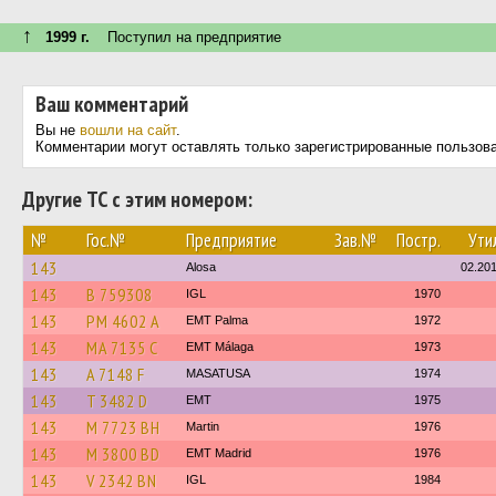
↑
1999 г.
Поступил на предприятие
Ваш комментарий
Вы не
вошли на сайт
.
Комментарии могут оставлять только зарегистрированные пользов
Другие ТС с этим номером:
№
Гос.№
Предприятие
Зав.№
Постр.
Ути
143
Alosa
02.20
143
B 759308
IGL
1970
143
PM 4602 A
EMT Palma
1972
143
MA 7135 C
EMT Málaga
1973
143
A 7148 F
MASATUSA
1974
143
T 3482 D
EMT
1975
143
M 7723 BH
Martin
1976
143
M 3800 BD
EMT Madrid
1976
143
V 2342 BN
IGL
1984