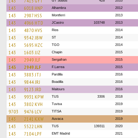
143
7415 GYT
GT SuBús
428
2010
143
6018 HNP
Alhambra
2012
143
2987 HSS
Montferri
2013
143
4966 HTD
JCastro
103748
2013
143
4870 HVS
Rios
2014
143
9342 JBW
ST
2014
143
5695 HZC
TGO
2014
143
1603 JJZ
Chapin
2015
143
2949 JLF
Sergafran
2015
143
2949 JLF
F.Larrea
2015
143
3883 JTJ
Pardilla
2016
143
9844 JRJ
Boadilla
2016
143
9123 JRD
Maitours
2016
143
9931 KPW
TUS
3306
2018
143
3802 KVH
Tuvisa
2019
9703
9476 LCV
TITSA
2019
143
2141 KXW
Auvaca
2019
143
5522 LHN
TUS
139311
2020
143
7104 LPF
EMT Madrid
2021