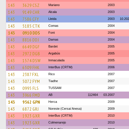
143
3629 CSZ
Mariano
2003
143
9149 CHR
Alcala
2003
143
7586 CFY
Lleida
2003
10.20
143
5185 CTK
Comas
2004
143
0910 DDS
Font
2004
143
8816 DDJ
Damas
2004
143
6649 DGF
Bardet
2005
143
2972 DGB
Argabús
2005
143
1574 DSW
Inmaculada
2005
143
6309 FHK
InterBus (CRTM)
2006
143
2387 FXL
Rico
2007
143
5072 FYM
Tiadhe
2007
143
0995 FLS
TUSSAM
2007
143
3966 FMD
AB
112464
03.2007
143
9562 GPN
Herca
2009
143
6872 GRJ
Noreste (Cersa/ Anesa)
2009
143
1923 GXR
InterBus (CRTM)
2010
143
1923 GXR
Colmenarejo
2010