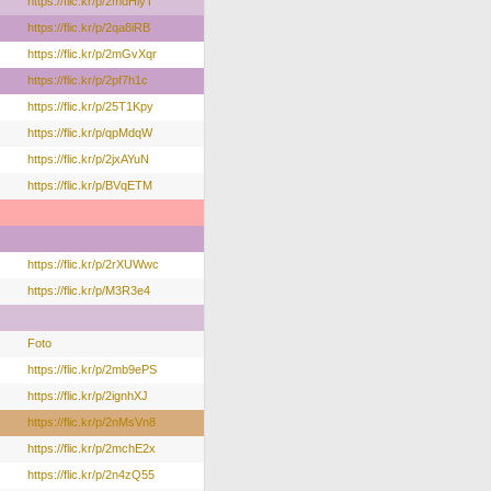
https://flic.kr/p/2mdHiyT
https://flic.kr/p/2qa8iRB
https://flic.kr/p/2mGvXqr
https://flic.kr/p/2pf7h1c
https://flic.kr/p/25T1Kpy
https://flic.kr/p/qpMdqW
https://flic.kr/p/2jxAYuN
https://flic.kr/p/BVqETM
https://flic.kr/p/2rXUWwc
https://flic.kr/p/M3R3e4
Foto
https://flic.kr/p/2mb9ePS
https://flic.kr/p/2ignhXJ
https://flic.kr/p/2nMsVn8
https://flic.kr/p/2mchE2x
https://flic.kr/p/2n4zQ55