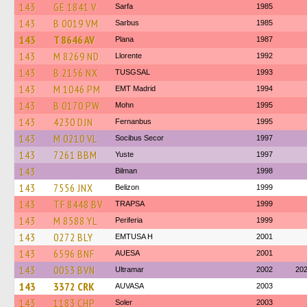
143
GE 1841 V
Sarfa
1985
143
B 0019 VM
Sarbus
1985
143
T 8646 AV
Plana
1987
143
M 8269 ND
Llorente
1992
143
B 2156 NX
TUSGSAL
1993
143
M 1046 PM
EMT Madrid
1994
143
B 0170 PW
Mohn
1995
143
4230 DJN
Fernanbus
1995
143
M 0210 VL
Socibus Secor
1997
143
7261 BBM
Yuste
1997
143
Bilman
1998
143
7556 JNX
Belizon
1999
143
TF 8448 BV
TRAPSA
1999
143
M 8588 YL
Periferia
1999
143
0272 BLY
EMTUSA H
2001
143
6596 BNF
AUESA
2001
143
0053 BVN
Ultramar
2002
20
143
3372 CRK
AUVASA
2003
143
1183 CHP
Soler
2003