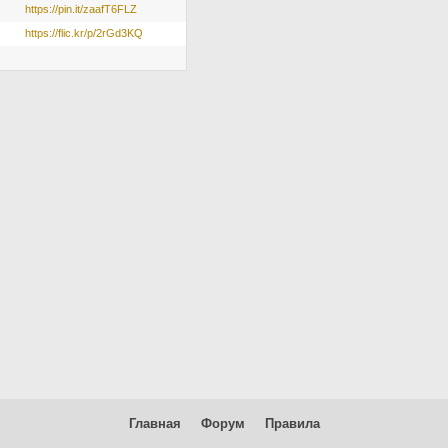
https://pin.it/zaafT6FLZ
https://flic.kr/p/2rGd3KQ
Главная
Форум
Правила