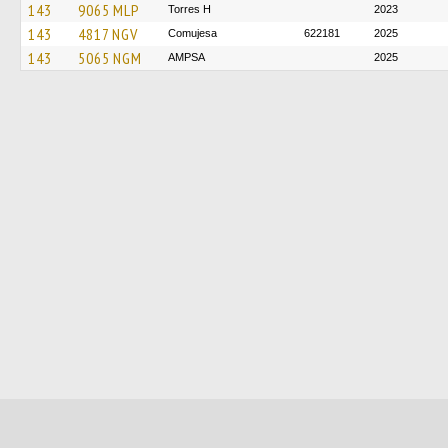
143
9065 MLP
Torres H
2023
143
4817 NGV
Comujesa
622181
2025
143
5065 NGM
AMPSA
2025