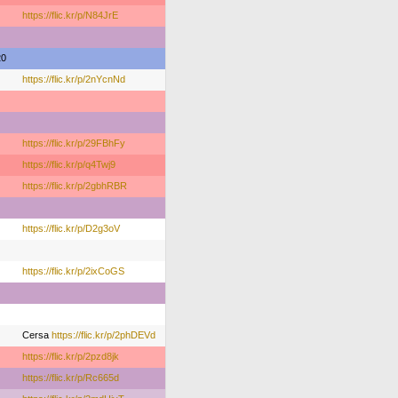
https://flic.kr/p/N84JrE
20
https://flic.kr/p/2nYcnNd
https://flic.kr/p/29FBhFy
https://flic.kr/p/q4Twj9
https://flic.kr/p/2gbhRBR
https://flic.kr/p/D2g3oV
https://flic.kr/p/2ixCoGS
Cersa
https://flic.kr/p/2phDEVd
https://flic.kr/p/2pzd8jk
https://flic.kr/p/Rc665d