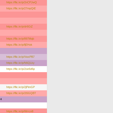
https://flic.kr/p/2nCPJwQ
https://flic.kr/p/27mpQtE
https://flic.kr/p/dr6GiZ
https://flic.kr/p/897Mqb
https://flic.kr/p/fjEHok
https://flic.kr/p/VwxPB7
https://flic.kr/p/N6QLky
https://flic.kr/p/2oe6d6p
https://flic.kr/p/2jPimGP
https://flic.kr/p/2iSGQBT
24
https://flic.kr/p/Wrrcn8