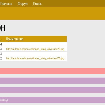
Помощь
Форум
Поиск
OH
..
Примечание
04
04
http://autobusesbcn.es/lineas_i/img_oliveras/l76.jpg
03
02
http://autobusesbcn.es/lineas_i/img_oliveras/l76.jpg
завод