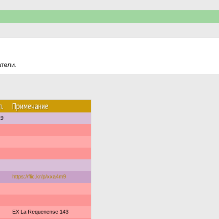
атели.
л.
Примечание
19
https://flic.kr/p/xxa4m9
EX La Requenense 143