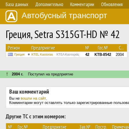
База данных
Дополнительно
Комментарии
Обновления
Автобусный транспорт
Греция, Setra S315GT-HD № 42
Регион
Предприятие
№
Гос.№
С...
42
KTB-8542
2004
Греция
KTEL Kastorias
ΚΤΕΛ Καστοριάς
↑
2004 г.
Поступил на предприятие
Ваш комментарий
Вы не
вошли на сайт
.
Комментарии могут оставлять только зарегистрированные пользов
Другие ТС с этим номером:
№
Гос.№
Предприятие
Зав.№
Постр.
Примеча