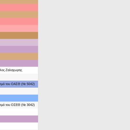
λος Ζαλαχωρης
ασμό του ΟΑΣΘ (№ 5042)
ασμό του ΟΣΕΘ (№ 3042)