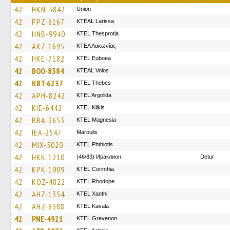
42
HKN-5842
Union
42
PPZ-6167
KTEAL Larissa
42
HNB-9940
KTEL Thesprotia
42
AKZ-1695
ΚΤΕΛ Λακωνίας
42
HKE-7182
ΚΤΕL Euboea
42
BOO-8384
KTEAL Volos
42
KBT-6237
KTEL Thebes
42
APH-8242
KTEL Argolida
42
KIE-6442
KTEL Kilkis
42
BBA-2653
ΚΤΕL Magnesia
42
IEA-2547
Maroulis
42
MIX-5020
ΚΤΕL Phthiotis
42
HKK-1210
(46/83) Ираклион
Detur
42
KPK-1909
KTEL Corinthia
42
KOZ-4822
KTEL Rhodope
42
AHZ-1354
KTEL Xanthi
42
AHZ-8388
KTEL Kavala
42
PNE-4921
ΚΤΕL Grevenon