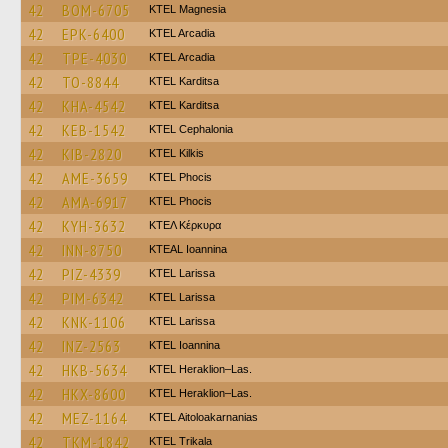
42
BOM-6705
ΚΤΕL Magnesia
42
EPK-6400
KTEL Arcadia
42
TPE-4030
KTEL Arcadia
42
TO-8844
ΚΤΕL Karditsa
42
KHA-4542
ΚΤΕL Karditsa
42
KEB-1542
KTEL Cephalonia
42
KIB-2820
KTEL Kilkis
42
AME-3659
ΚΤΕL Phocis
42
AMA-6917
ΚΤΕL Phocis
42
KYH-3632
ΚΤΕΛ Κέρκυρα
42
INN-8750
KTEAL Ioannina
42
PIZ-4339
KTEL Larissa
42
PIM-6342
KTEL Larissa
42
KNK-1106
KTEL Larissa
42
INZ-2563
KTEL Ioannina
42
HKB-5634
KTEL Heraklion–Las.
42
HKX-8600
KTEL Heraklion–Las.
42
MEZ-1164
KTEL Aitoloakarnanias
42
TKM-1842
ΚΤΕL Τrikala