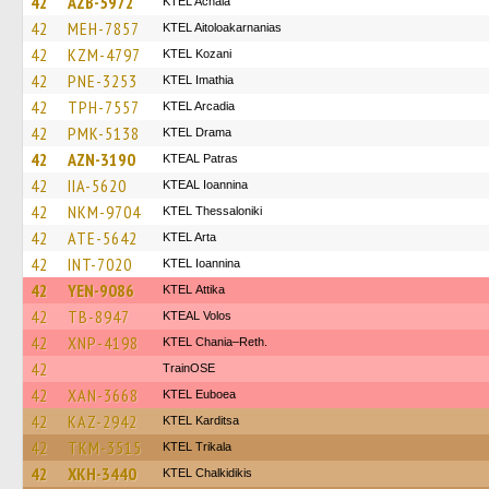
42
AZB-5972
KTEL Achaia
42
MEH-7857
KTEL Aitoloakarnanias
42
KZM-4797
ΚΤΕL Kozani
42
PNE-3253
KTEL Imathia
42
TPH-7557
KTEL Arcadia
42
PMK-5138
KTEL Drama
42
AZN-3190
KTEAL Patras
42
IIA-5620
KTEAL Ioannina
42
NKM-9704
KTEL Thessaloniki
42
ATE-5642
KTEL Arta
42
INT-7020
KTEL Ioannina
42
YEN-9086
KΤΕL Αttika
42
TB-8947
KTEAL Volos
42
XNP-4198
KTEL Chania–Reth.
42
TrainΟSE
42
XAN-3668
ΚΤΕL Euboea
42
KAZ-2942
ΚΤΕL Karditsa
42
TKM-3515
ΚΤΕL Τrikala
42
XKH-3440
ΚΤΕL Chalkidikis