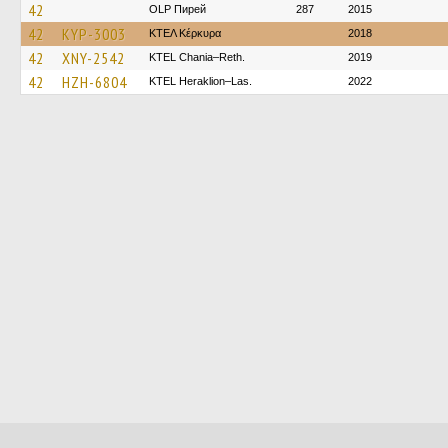
42
OLP Пирей
287
2015
42
KYP-3003
ΚΤΕΛ Κέρκυρα
2018
42
XNY-2542
KTEL Chania–Reth.
2019
42
HZH-6804
KTEL Heraklion–Las.
2022