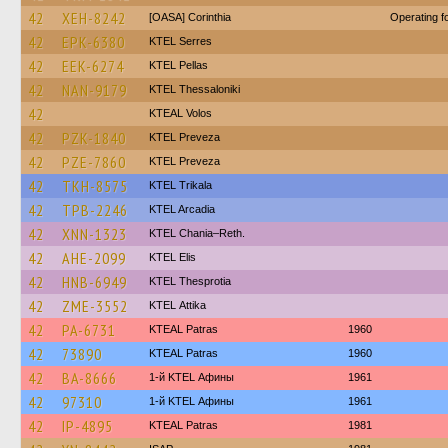
42
XEH-8242
[OASA] Corinthia
Operating 
42
EPK-6380
KTEL Serres
42
EEK-6274
KTEL Pellas
42
NAN-9179
KTEL Thessaloniki
42
KTEAL Volos
42
PZK-1840
KTEL Preveza
42
PZE-7860
KTEL Preveza
42
TKH-8575
ΚΤΕL Τrikala
42
TPB-2246
KTEL Arcadia
42
XNN-1323
KTEL Chania–Reth.
42
AHE-2099
KTEL Elis
42
HNB-6949
KTEL Thesprotia
42
ZME-3552
KΤΕL Αttika
42
PA-6731
KTEAL Patras
1960
42
73890
KTEAL Patras
1960
42
BA-8666
1-й KTEL Афины
1961
42
97310
1-й KTEL Афины
1961
42
IP-4895
KTEAL Patras
1981