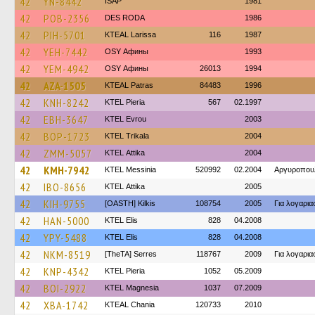
42
YN-8442
ISAP
1981
42
POB-2356
DES RODA
1986
42
PIH-5701
KTEAL Larissa
116
1987
42
YEH-7442
OSY Афины
1993
42
YEM-4942
OSY Афины
26013
1994
42
AZA-1505
KTEAL Patras
84483
1996
42
KNH-8242
KTEL Pieria
567
02.1997
42
EBH-3647
KTEL Evrou
2003
42
BOP-1723
ΚΤΕL Τrikala
2004
42
ZMM-5057
KΤΕL Αttika
2004
42
KMH-7942
KTEL Messinia
520992
02.2004
Αργυροπου
42
IBO-8656
KΤΕL Αttika
2005
42
KIH-9755
[OASTH] Kilkis
108754
2005
Για λογαρι
42
HAN-5000
KTEL Elis
828
04.2008
42
YPY-5488
KTEL Elis
828
04.2008
42
NKM-8519
[TheTA] Serres
118767
2009
Για λογαρι
42
KNP-4342
KTEL Pieria
1052
05.2009
42
BOI-2922
ΚΤΕL Magnesia
1037
07.2009
42
XBA-1742
KTEAL Chania
120733
2010