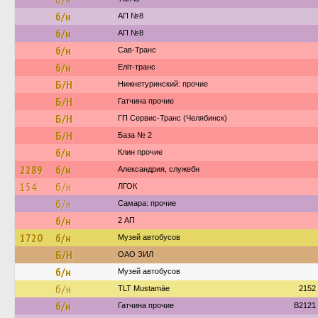
б/н
АП №8
б/н
АП №8
б/н
Сав-Транс
б/н
Еліт-транс
Б/Н
Нижнетуринский: прочие
Б/Н
Гатчина прочие
Б/Н
ГП Сервис-Транс (Челябинск)
Б/Н
База № 2
б/н
Клин прочие
2289
б/н
Александрия, служебн
154
б/н
ЛГОК
б/н
Самара: прочие
б/н
2 АП
1720
б/н
Музей автобусов
Б/Н
ОАО ЗИЛ
б/н
Музей автобусов
б/н
TLT Mustamäe
2152
б/н
Гатчина прочие
B2121