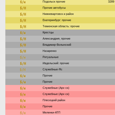
б/н
Подольск прочие
3289
Б/Н
Прочие автобусы
Б/Н
Нижневартовск и район
Б/Н
Екатеринбург: прочие
Б/Н
Тюменская область: прочие
б/н
Крестцы
Б/Н
Александрия, прочие
Б/Н
Владимир-Волынский
Б/Н
Назаренко
б/н
Ритуальные
Б/Н
Ивдельский: прочие
Б/Н
Служебные-Яс
б/н
Прочие
Б/н
Прочие
б/н
Служебные (Арх-ск)
б/н
Служебные (Арх-ск)
б/н
Плесецкий район
б/н
Прочие
б/н
Меленки-АТП