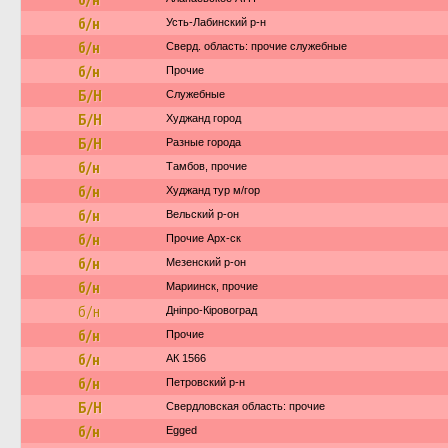
б/н
Усть-Лабинский р-н
б/н
Сверд. область: прочие служебные
б/н
Прочие
Б/Н
Служебные
Б/Н
Худжанд город
Б/Н
Разные города
б/н
Тамбов, прочие
б/н
Худжанд тур м/гор
б/н
Вельский р-он
б/н
Прочие Арх-ск
б/н
Мезенский р-он
б/н
Мариинск, прочие
б/н
Дніпро-Кіровоград
б/н
Прочие
б/н
АК 1566
б/н
Петровский р-н
Б/Н
Свердловская область: прочие
б/н
Egged