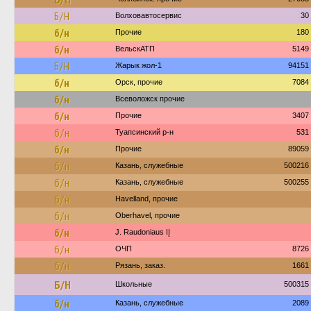
Б/Н
Волховавтосервис
30
б/н
Прочие
180
б/н
ВельскАТП
5149
Б/Н
Жарык жол-1
94151
б/н
Орск, прочие
7084
б/н
Всеволожск прочие
б/н
Прочие
3407
б/н
Туапсинский р-н
531
б/н
Прочие
89059
б/н
Казань, служебные
500216
б/н
Казань, служебные
500255
б/н
Havelland, прочие
б/н
Oberhavel, прочие
б/н
J. Raudoniaus IĮ
б/н
ОЧП
8726
б/н
Рязань, заказ.
1661
Б/Н
Школьные
500315
б/н
Казань, служебные
2089