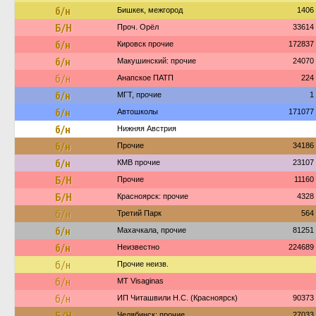
б/н
Бишкек, межгород
1406
Б/Н
Проч. Орёл
33614
б/н
Кировск прочие
172837
б/н
Макушинский: прочие
24070
б/н
Анапское ПАТП
224
б/н
МГТ, прочие
1
б/н
Автошколы
171077
б/н
Нижняя Австрия
б/н
Прочие
34186
б/н
КМВ прочие
23107
Б/Н
Прочие
11160
Б/Н
Красноярск: прочие
4328
б/н
Третий Парк
564
б/н
Махачкала, прочие
81251
б/н
Неизвестно
224689
б/н
Прочие неизв.
б/н
MT Visaginas
б/н
ИП Читашвили Н.С. (Красноярск)
90373
Б/Н
Челябинск: прочие
27033