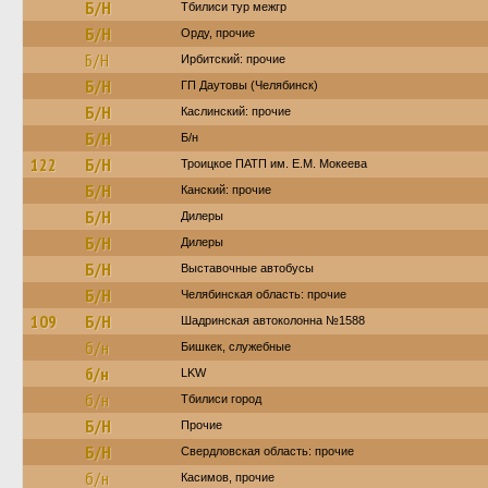
Б/Н
Тбилиси тур межгр
Б/Н
Орду, прочие
Б/Н
Ирбитский: прочие
Б/Н
ГП Даутовы (Челябинск)
Б/Н
Каслинский: прочие
Б/Н
Б/н
122
Б/Н
Троицкое ПАТП им. Е.М. Мокеева
Б/Н
Канский: прочие
Б/Н
Дилеры
Б/Н
Дилеры
Б/Н
Выставочные автобусы
Б/Н
Челябинская область: прочие
109
Б/Н
Шадринская автоколонна №1588
б/н
Бишкек, служебные
б/н
LKW
б/н
Тбилиси город
Б/Н
Прочие
Б/Н
Свердловская область: прочие
б/н
Касимов, прочие