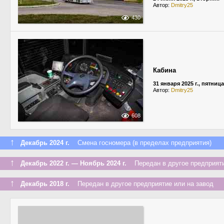
Автор:
Dmitry25
430
Кабина
31 января 2025 г., пятница
Автор:
Dmitry25
608
↑
Декабрь 2024 г.
Смена госномера (в пределах предприятия)
↑
Декабрь 2022 г. — Ноябрь 2024 г.
Передан в другое предприяти
↑
Декабрь 2018 г.
Передан в другое предприятие или на завод