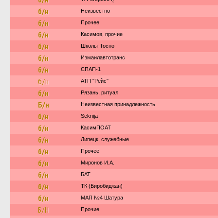
б/н
Неизвестно
б/н
Прочее
б/н
Касимов, прочие
б/н
Школы-Тосно
б/н
Измаилавтотранс
б/н
СПАП-1
б/н
АТП "Рейс"
б/н
Рязань, ритуал.
Б/н
Неизвестная принадлежность
б/н
Seknija
б/н
КасимПОАТ
б/н
Липецк, служебные
б/н
Прочее
б/н
Миронов И.А.
б/н
БАТ
б/н
ТК (Биробиджан)
б/н
МАП №4 Шатура
Б/Н
Прочие