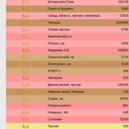
б/н
Интерсолли Плюс
310-09
б/н
Приют в Бурцево
3940
б/н
Сверд. область: прочие служебные
72033
б/н
Чиатура
9102984
б/н
Тихвин прочие
3796
б/н
Кореновский р-н
б/н
Рыльск, шк
1006
Б/Н
Кирдяпкин А.В.
158820
б/н
Горшеченский, пр
2714
б/н
Золотухино, шк
3133
Б/Н
КПАТП-1
399
б/н
Чаплыгин
529
Б/Н
Далматовский: прочие
165344
б/н
Невская линия, Иванова
148
б/н
Суджа, шк
19762
б/н
Новоросцемент
881
б/н
Новоросс. АК
448
Б/Н
Ситилайн
75333
б/н
Прочие
200