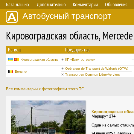
База данных
Дополнительно
Комментарии
Обновления
Автобусный транспорт
Кировоградская область, Mercede
Регион
Предприятие
Кировоградская область
КП «Електротранс»
Opérateur de Transport de Wallonie (OTW)
Бельгия
Transport en Commun Liège-Verviers
Все комментарии к фотографиям этого ТС
Кировоградская обла
Маршрут
274
Один из самых стабил
24 июня 2025 г., вторник