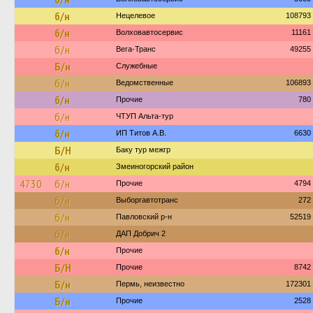
б/н
Нецелевое
108793
б/н
Волховавтосервис
11161
б/н
Вега-Транс
49255
Б/н
Служебные
б/н
Ведомственные
106893
б/н
Прочие
780
б/н
ЧТУП Альта-тур
б/н
ИП Титов А.В.
6630
Б/Н
Баку тур межгр
б/н
Змеиногорский район
4730
б/н
Прочие
4794
б/н
Выборгавтотранс
272
б/н
Павловский р-н
52519
б/н
ДАП Добрич 2
б/н
Прочие
Б/Н
Прочие
8742
Б/н
Пермь, неизвестно
172301
Б/н
Прочие
2528