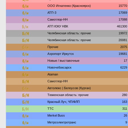
б/н
ООО Игнатенко (Красноярск)
15770
б/н
АТП-3
17069
б/н
Самотлор-НН
17088
Б/н
АТП ЮКУ НВК
461300
Б/Н
Челябинская область: прочие
19972
Б/Н
Челябинская область: прочие
20081
б/н
Прочие
2075
б/н
Аэропорт Иркутск
19681
б/н
Новые / выставочные
17
б/н
Новочебоксарск
6229
б/н
Ataman
Б/Н
Самотлор-НН
б/н
Автолюкс | Белоусов (Курган)
Б/Н
Тюменская область: прочие
280
Б/Н
Красный Луч, ЧП/ФЛП
163
Б/Н
ТТС
311
б/н
Merkel Buss
26
б/н
Метроэлектротранс
9