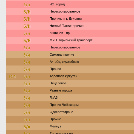
б/н
ЧО, город
Б/Н
Неотсортированное
Б/Н
Прочие, пгт. Духовни
Б/Н
Нижний Тагил: прочие
б/н
Кишинёв - пр
Б/Н
МУП Норильский транспорт
б/н
Неотсортированное
б/н
Самара: прочие
б/н
Актобе, служебные
б/н
Прочие
314
б/н
Аэропорт Иркутск
б/н
Нецелевое
б/н
Разные города
б/н
ЛиАЗ
б/н
Прочие Чебоксары
б/н
Одесавтотранс
б/н
Прочие
Б/н
Мелеуз
б/н
Тирасполь - пр.