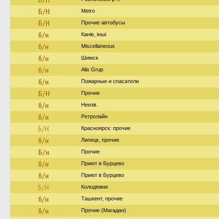
Б/Н
Metro
Б/Н
Прочие автобусы
б/н
Канів, інші
б/н
Miscellaneous
б/н
Шимск
б/н
Alis Grup
б/н
Пожарные и спасатели
Б/Н
Прочие
б/н
Неизв.
б/н
Ретролайн
Б/Н
Красноярск: прочие
б/н
Липецк, прочие
Б/н
Прочие
б/н
Приют в Бурцево
б/н
Приют в Бурцево
Б/Н
Колодяжне
б/н
Ташкент, прочие
б/н
Прочие (Магадан)