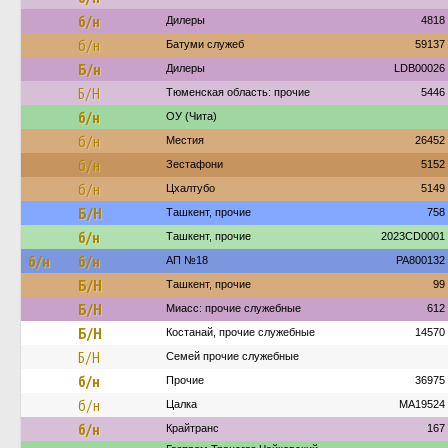
б/н
Дилеры
4818
б/н
Батуми служеб
59137
Б/н
Дилеры
LDB00026
Б/Н
Тюменская область: прочие
5446
б/н
ОУ (Чита)
б/н
Местия
26452
б/н
Зестафони
5152
б/н
Цхалтубо
5149
Б/Н
Ташкент, прочие
758
б/н
Ташкент, прочие
2023CD0001
б/н
б/н
АП №18
PA800132
Б/Н
Ташкент, прочие
99
Б/Н
Миасс: прочие служебные
612
Б/Н
Костанай, прочие служебные
14570
Б/Н
Семей прочие служебные
б/н
Прочие
36975
б/н
Цалка
MA19524
б/н
Крайтранс
167