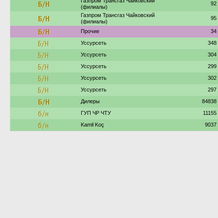
Газпром Трансгаз Чайковский
Б/Н
92
(филиалы)
Газпром Трансгаз Чайковский
Б/Н
95
(филиалы)
Б/Н
Прочие
34
Б/Н
Уссурсеть
348
Б/Н
Уссурсеть
304
Б/Н
Уссурсеть
299
Б/Н
Уссурсеть
302
Б/Н
Уссурсеть
297
Б/Н
Дилеры
84838
б/н
ГУП ЧР ЧТУ
11155
б/н
Kamil Koç
9037