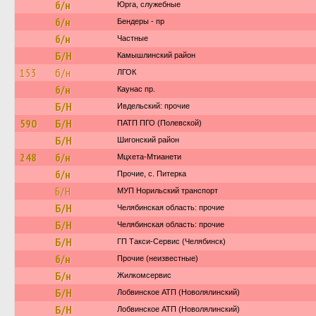
б/н
Юрга, служебные
б/н
Бендеры - пр
б/н
Частные
Б/Н
Камышлинский район
153
б/н
ЛГОК
б/н
Каунас пр.
Б/Н
Ивдельский: прочие
590
Б/Н
ПАТП ПГО (Полевской)
Б/Н
Шигонский район
248
б/н
Мцхета-Мтианети
б/н
Прочие, с. Питерка
Б/Н
МУП Норильский транспорт
Б/Н
Челябинская область: прочие
Б/Н
Челябинская область: прочие
Б/Н
ГП Такси-Сервис (Челябинск)
б/н
Прочие (неизвестные)
Б/н
Жилкомсервис
Б/Н
Лобвинское АТП (Новолялинский)
Б/Н
Лобвинское АТП (Новолялинский)