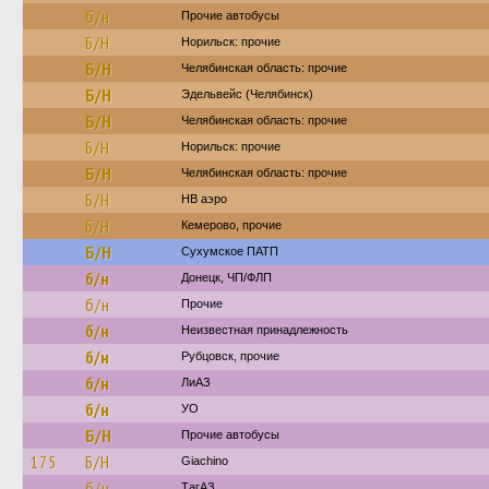
б/н
Прочие автобусы
Б/Н
Норильск: прочие
Б/Н
Челябинская область: прочие
Б/Н
Эдельвейс (Челябинск)
Б/Н
Челябинская область: прочие
Б/Н
Норильск: прочие
Б/Н
Челябинская область: прочие
Б/Н
НВ аэро
Б/Н
Кемерово, прочие
Б/Н
Сухумское ПАТП
б/н
Донецк, ЧП/ФЛП
б/н
Прочие
б/н
Неизвестная принадлежность
б/н
Рубцовск, прочие
б/н
ЛиАЗ
б/н
УО
Б/Н
Прочие автобусы
175
Б/Н
Giachino
б/н
ТагАЗ