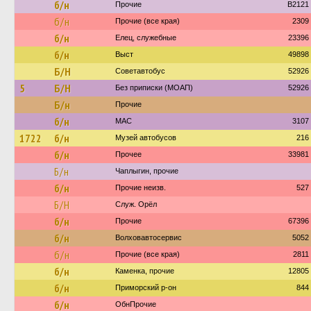
б/н
Прочие
B2121
б/н
Прочие (все края)
2309
б/н
Елец, служебные
23396
б/н
Выст
49898
Б/Н
Советавтобус
52926
5
Б/Н
Без приписки (МОАП)
52926
Б/н
Прочие
б/н
МАС
3107
1722
б/н
Музей автобусов
216
б/н
Прочее
33981
Б/н
Чаплыгин, прочие
б/н
Прочие неизв.
527
Б/Н
Служ. Орёл
б/н
Прочие
67396
б/н
Волховавтосервис
5052
б/н
Прочие (все края)
2811
б/н
Каменка, прочие
12805
б/н
Приморский р-он
844
б/н
ОбнПрочие