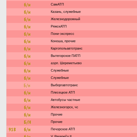
б/н
СамАТП
б/н
Казань, служебные
б/н
Железнодорожный
б/н
РяжскАТП
б/н
Пони-экспресс
б/н
Коноша, прочие
б/н
Каргопольавтотранс
б/н
Вытегорское ПАТП
б/н
аэрп. Шереметьево
б/н
Служебные
б/н
Служебные
Б/н
Выборгавтотранс
б/н
Плесецкое АТП
б/н
Автобусы частные
б/н
Железногорск, чс
б/н
Прочие
Б/Н
Прочие
918
б/н
Печорское АТП
б/н
V. Perepečo IĮ