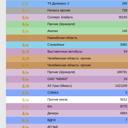
Б/Н
ТК Дилижанс-2
290
б/н
Ногинск прочие
728
б/н
Соллерс Алабуга
30193
б/н
Прочие (Шумерля)
б/н
Ataman
145
Б/Н
Навоийская область
б/н
Служебные
5982
Б/Н
Выставочные автобусы
54
Б/Н
Челябинская область: прочие
Б/Н
Челябинская область: прочие
б/н
Прочие (Шумерля)
180781
б/н
ОАО "КАМАЗ"
24
Б/Н
АЗ Урал (Миасс)
1421209
б/н
СИМАЗ
5
б/н
Прочие неизв.
5012
б/н
Б/н
8775
б/н
Дилеры
6883
б/н
ВДНХ
7
б/н
АП №8