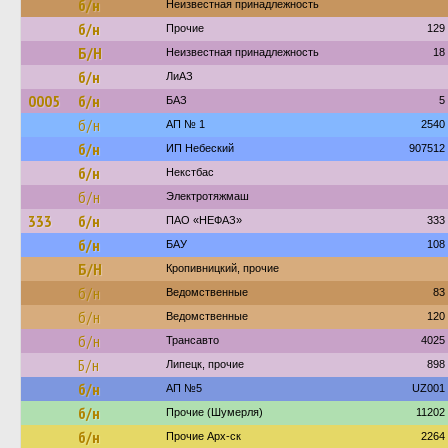
б/н
Неизвестная принадлежность
б/н
Прочие
129
Б/Н
Неизвестная принадлежность
18
б/н
ЛиАЗ
0005
б/н
БАЗ
5
б/н
АП № 1
2540
б/н
ИП Небеский
907512
б/н
Некстбас
б/н
Электротяжмаш
333
б/н
ПАО «НЕФАЗ»
333
б/н
БАУ
108
Б/Н
Кропивницкий, прочие
б/н
Ведомственные
83
б/н
Ведомственные
120
б/н
Трансавто
4025
Б/н
Липецк, прочие
898
б/н
АП №5
UZ001
б/н
Прочие (Шумерля)
11202
б/н
Прочие Арх-ск
2264