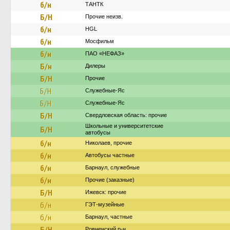
б/н
ТАНТК
Б/Н
Прочие неизв.
б/н
HGL
б/н
Мосфильм
б/н
ПАО «НЕФАЗ»
Б/н
Дилеры
Б/Н
Прочие
Б/Н
Служебные-Яс
Б/Н
Служебные-Яс
Б/Н
Свердловская область: прочие
Школьные и университетские
Б/Н
автобусы
б/н
Николаев, прочие
б/н
Автобусы частные
б/н
Барнаул, служебные
б/н
Прочие (заказные)
Б/Н
Ижевск: прочие
б/н
ГЭТ-музейные
б/н
Барнаул, частные
Б/Н
Ровненский р-н