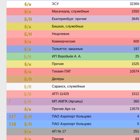
б/н
ЗСУ
32369
б/н
Махачкала, служебные
1550
Б/Н
Екатеринбург: прочие
3645
б/н
Бишкек, служебные
Б/Н
Нецелевое
б/н
Коммерческие
600
б/н
Тольятти: заказные
197
Б/Н
ИП Воробьёв А. А.
25
б/н
Прочие
1525
Б/н
Тихвин ПАТ
10574
Б/Н
Дилеры
Б/Н
Саранск, служебные
Б/Н
АТП-11429
1512
7
Б/Н
МП АМПК (Аргаяш)
360
б/н
Прочие Арх-ск
13579
557
Б/Н
ПАО Аэропорт Кольцово
4
558
Б/Н
ПАО Аэропорт Кольцово
5
б/н
АП № 17
251
б/н
Прочие
64