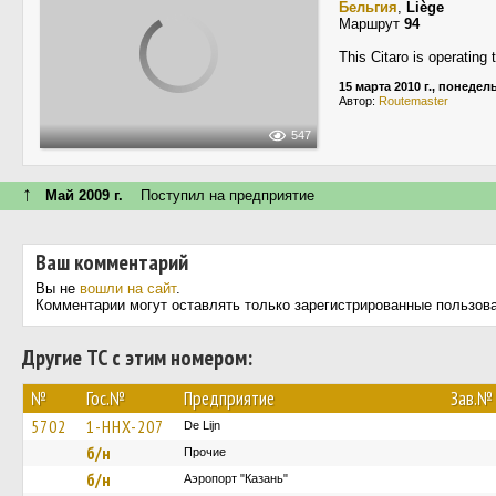
Бельгия
,
Liège
Маршрут
94
This Citaro is operating
15 марта 2010 г., понедел
Автор:
Routemaster
547
↑
Май 2009 г.
Поступил на предприятие
Ваш комментарий
Вы не
вошли на сайт
.
Комментарии могут оставлять только зарегистрированные пользов
Другие ТС с этим номером:
№
Гос.№
Предприятие
Зав.№
5702
1-HHX-207
De Lijn
б/н
Прочие
б/н
Аэропорт "Казань"