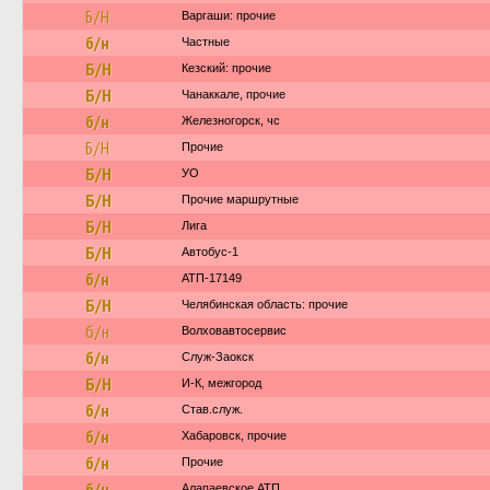
Б/Н
Варгаши: прочие
б/н
Частные
Б/Н
Кезский: прочие
Б/Н
Чанаккале, прочие
б/н
Железногорск, чс
Б/Н
Прочие
Б/Н
УО
Б/Н
Прочие маршрутные
Б/Н
Лига
Б/Н
Автобус-1
б/н
АТП-17149
Б/Н
Челябинская область: прочие
б/н
Волховавтосервис
б/н
Служ-Заокск
Б/Н
И-К, межгород
б/н
Став.служ.
б/н
Хабаровск, прочие
б/н
Прочие
б/н
Алапаевское АТП