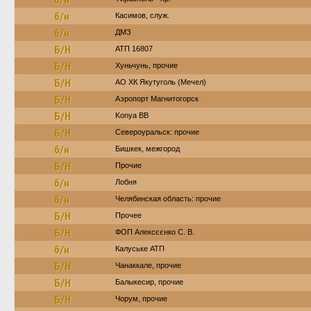
б/н
Касимов, служ.
б/н
ДМЗ
Б/Н
АТП 16807
Б/Н
Хуньчунь, прочие
Б/Н
АО ХК Якутуголь (Мечел)
Б/Н
Аэропорт Магнитогорск
Б/Н
Konya BB
Б/Н
Североуральск: прочие
б/н
Бишкек, межгород
Б/Н
Прочие
б/н
Лобня
б/н
Челябинская область: прочие
Б/Н
Прочее
Б/Н
ФОП Алексєєнко С. В.
б/н
Калуське АТП
Б/Н
Чанаккале, прочие
Б/Н
Балыкесир, прочие
Б/Н
Чорум, прочие