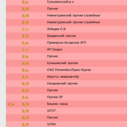
б/н
Гулькевичский р-н
Б/Н
Прочие
Б/Н
Нижнетуринский: прочие служебные
Б/Н
Нижнетуринский: прочие служебные
б/н
Лебедев О.В.
Б/Н
Брединский: прочие
б/н
Приморско-Ахтарское АТП
б/н
АП Гродно
б/н
Прочие
Б/Н
Кунашакский: прочие
б/н
ОАО РегионАвтоТранс-Курган
б/н
Иркутск, микроавтобу
Б/Н
Назаровский: прочие
Б/Н
Прочие
б/н
Прочие ЗР
б/н
Б/Н
Бишкек, город
Б/Н
10727
Б/Н
Прочие
Б/Н
10764