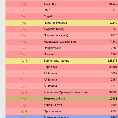
б/н
База № 2
96232
б/н
RAP
173
б/н
Egged
б/н
Приют в Бурцево
11142
б/н
Худжанд город
748
б/н
Прочие (все края)
9615
б/н
Краснодар (служебные)
74840
б/н
Daugavpils AP
12288
б/н
Прочие
1908
Б/Н
Борисполь, прочие
128276
б/н
Евролюкс
30101
б/н
AP Imanta
3097
б/н
AP Imanta
2484
б/н
AP Imanta
1773
Б/Н
Уральский Мрамор (Полевской)
92080
б/н
Темрюкский р-н
10961
б/н
Херсон, служ.
6996
Б/Н
Орск, прочие
4799
б/н
Волховавтосервис
5660