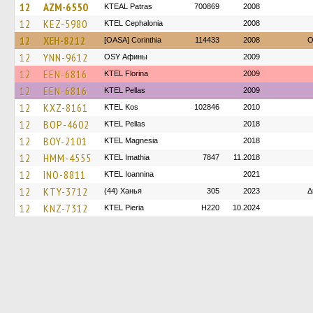
12
AZM-6550
KTEAL Patras
700869
2008
12
KEZ-5980
KTEL Cephalonia
2008
12
XEH-8212
[OASA] Corinthia
114433
2008
O
12
YNN-9612
OSY Афины
2009
12
EEN-6816
KTEL Florina
2009
12
EEN-6816
KTEL Pellas
2009
12
KXZ-8161
KTEL Kos
102846
2010
12
BOP-4602
KTEL Pellas
2018
12
BOY-2101
ΚΤΕL Magnesia
2018
12
HMM-4555
KTEL Imathia
7847
11.2018
12
INO-8811
KTEL Ioannina
2021
12
KTY-3712
(44) Ханья
305
2023
Δ
12
KNZ-7312
KTEL Pieria
H220
10.2024