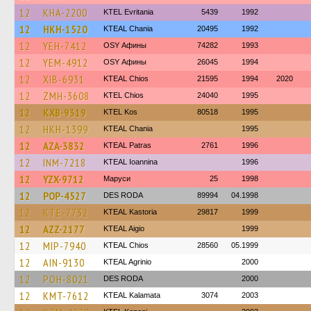
12
KHA-2200
ΚΤΕL Evritania
5439
1992
12
HKH-1520
KTEAL Chania
20495
1992
12
YEH-7412
OSY Афины
74282
1993
12
YEM-4912
OSY Афины
26045
1994
12
XIB-6931
KTEAL Chios
21595
1994
2020
12
ZMH-3608
KTEL Chios
24040
1995
12
KXB-9319
KTEL Kos
80518
1995
12
HKH-1399
KTEAL Chania
1995
12
AZA-3832
KTEAL Patras
2761
1996
12
INM-7218
KTEAL Ioannina
1996
12
YZX-9712
Маруси
25
1998
12
POP-4527
DES RODA
89994
04.1998
12
KTE-7732
KTEAL Kastoria
29817
1999
12
AZZ-2177
KTEAL Aigio
1999
12
MIP-7940
KTEAL Chios
28560
05.1999
12
AIN-9130
KTEAL Agrinio
2000
12
POH-8021
DES RODA
2000
12
KMT-7612
KTEAL Kalamata
3074
2003