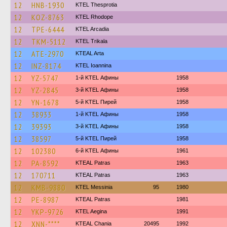
12
HNB-1930
KTEL Thesprotia
12
KOZ-8763
KTEL Rhodope
12
TPE-6444
KTEL Arcadia
12
TKM-5112
ΚΤΕL Τrikala
12
ATE-2970
KTEAL Arta
12
INZ-8174
KTEL Ioannina
12
YZ-5747
1-й KTEL Афины
1958
12
YZ-2845
3-й KTEL Афины
1958
12
YN-1678
5-й KTEL Пирей
1958
12
38933
1-й KTEL Афины
1958
12
39393
3-й KTEL Афины
1958
12
38597
5-й KTEL Пирей
1958
12
102380
6-й KTEL Афины
1961
12
PA-8592
KTEAL Patras
1963
12
170711
KTEAL Patras
1963
12
KMB-9880
KTEL Messinia
95
1980
12
PE-8987
KTEAL Patras
1981
12
YKP-9726
KTEL Aegina
1991
12
XNN-****
KTEAL Chania
20495
1992