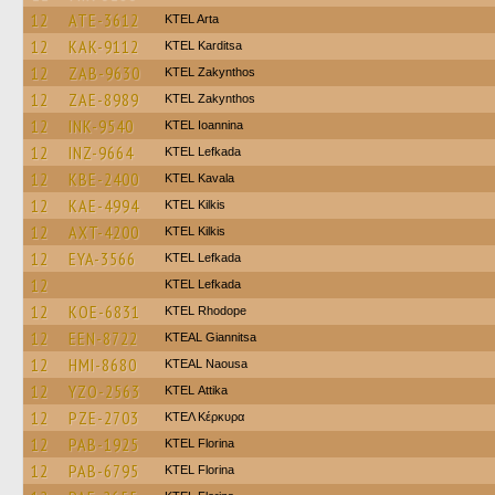
12
ATE-3612
KTEL Arta
12
KAK-9112
ΚΤΕL Karditsa
12
ZAB-9630
KTEL Zakynthos
12
ZAE-8989
KTEL Zakynthos
12
INK-9540
KTEL Ioannina
12
INZ-9664
KTEL Lefkada
12
KBE-2400
KTEL Kavala
12
KAE-4994
KTEL Kilkis
12
AXT-4200
KTEL Kilkis
12
EYA-3566
KTEL Lefkada
12
KTEL Lefkada
12
KOE-6831
KTEL Rhodope
12
EEN-8722
KTEAL Giannitsa
12
HMI-8680
KTEAL Naousa
12
YZO-2563
KΤΕL Αttika
12
PZE-2703
ΚΤΕΛ Κέρκυρα
12
PAB-1925
KTEL Florina
12
PAB-6795
KTEL Florina