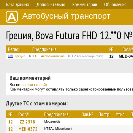
База данных
Дополнительно
Комментарии
Обновления
Автобусный транспорт
Греция, Bova Futura FHD 12.**0 №
Регион
Предприятие
№
Гос.№
12
MEB-84
Греция
KTEL Aitoloakarnanias
ΚΤΕΛ Αιτωλοακαρνανίας
Ваш комментарий
Вы не
вошли на сайт
.
Комментарии могут оставлять только зарегистрированные пользов
Другие ТС с этим номером:
№
Гос.№
Предприятие
Зав.№
Постр.
Утил.
П
12
IZZ-2578
Mouzenidis
12
MEH-8375
KTEAL Missolonghi