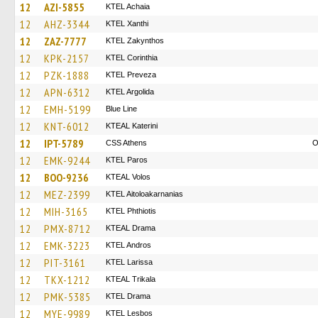
12
AZI-5855
KTEL Achaia
12
AHZ-3344
KTEL Xanthi
12
ZAZ-7777
KTEL Zakynthos
12
KPK-2157
KTEL Corinthia
12
PZK-1888
KTEL Preveza
12
APN-6312
KTEL Argolida
12
EMH-5199
Blue Line
12
KNT-6012
KTEAL Katerini
12
IPT-5789
CSS Athens
O
12
EMK-9244
KTEL Paros
12
BOO-9236
KTEAL Volos
12
MEZ-2399
KTEL Aitoloakarnanias
12
MIH-3165
ΚΤΕL Phthiotis
12
PMX-8712
KTEAL Drama
12
EMK-3223
KTEL Andros
12
PIT-3161
KTEL Larissa
12
TKX-1212
KTEAL Trikala
12
PMK-5385
KTEL Drama
12
MYE-9989
KTEL Lesbos