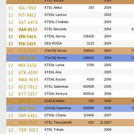
12
KZM-4270
ΚΤΕL Kozani
2003
12
IBA-7910
KΤΕL Αttika
242
2004
12
PIT-9412
KTEAL Larissa
2004
12
XAT-6474
KTEAL Chalkida
2004
12
HAH-8112
KTEL Messinia
2004
Κ
12
EPX-5414
KTEAL Serres
106426
2004
12
POI-3419
DES RODA
3123
2004
12
EPX-8344
[TheTA] Serres
106910
2004
Γ
12
EPX-8344
[TheTA] Serres
106910
2004
Γ
12
MIX-1636
KTEAL Lamia
3789
2005
12
ATK-4595
KTEAL Arta
2005
12
MNA-9639
KTEAL Kozani
4339
2006
12
KEZ-7812
KTEL Salaminas
600508
2006
12
KYT-5057
KTEAL Kerkyra
600518
2006
12
XEH-8315
[ΟΑΣΑ] Αttikis
433
2006
O
12
KEZ-7812
[OASA] Salaminas
600508
2006
O
12
XNY-6412
KTEAL Chania
114456
2007
12
NKA-3558
KTEL Thessaloniki
615
11.2007
12
TKP-3012
ΚΤΕL Τrikala
2008