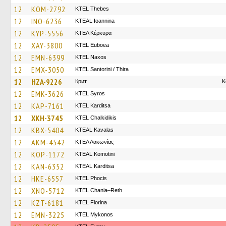
12
KOM-2792
KTEL Thebes
12
INO-6236
KTEAL Ioannina
12
KYP-5556
ΚΤΕΛ Κέρκυρα
12
XAY-3800
ΚΤΕL Euboea
12
EMN-6399
KTEL Naxos
12
EMX-3050
KTEL Santorini / Thira
12
HZA-9226
Крит
K
12
EMK-3626
KTEL Syros
12
KAP-7161
ΚΤΕL Karditsa
12
XKH-3745
ΚΤΕL Chalkidikis
12
KBX-5404
KTEAL Kavalas
12
AKM-4542
ΚΤΕΛ Λακωνίας
12
KOP-1172
KTEAL Komotini
12
KAN-6352
KTEAL Karditsa
12
HKE-6557
ΚΤΕL Phocis
12
XNO-5712
KTEL Chania–Reth.
12
KZT-6181
KTEL Florina
12
EMN-3225
KTEL Mykonos