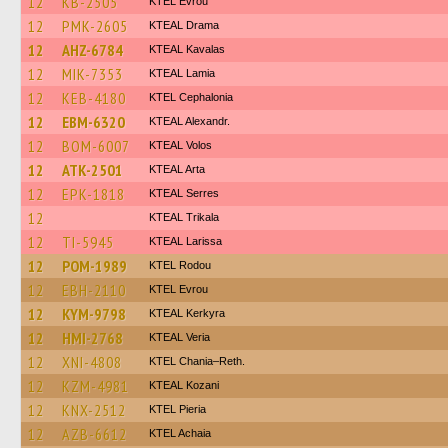
12
KB-2505
KTEL Evrou
12
PMK-2605
KTEAL Drama
12
AHZ-6784
KTEAL Kavalas
12
MIK-7353
KTEAL Lamia
12
KEB-4180
KTEL Cephalonia
12
EBM-6320
KTEAL Alexandr.
12
BOM-6007
KTEAL Volos
12
ATK-2501
KTEAL Arta
12
EPK-1818
KTEAL Serres
12
KTEAL Trikala
12
TI-5945
KTEAL Larissa
12
POM-1989
ΚΤΕL Rodou
12
EBH-2110
KTEL Evrou
12
KYM-9798
KTEAL Kerkyra
12
HMI-2768
KTEAL Veria
12
XNI-4808
KTEL Chania–Reth.
12
KZM-4981
KTEAL Kozani
12
KNX-2512
KTEL Pieria
12
AZB-6612
KTEL Achaia