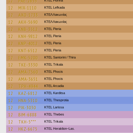
12
PAE-2655
KTEL Florina
12
MIX-1110
KTEL Lefkada
12
AXO-1733
ΚΤΕΛ Λακωνίας
12
AKH-5690
ΚΤΕΛ Λακωνίας
12
KNB-3512
KTEL Pieria
12
KNH-9812
KTEL Pieria
12
KNP-4012
KTEL Pieria
12
KNT-6512
KTEL Pieria
12
EMK-5200
KTEL Santorini / Thira
12
TKE-3330
ΚΤΕL Τrikala
12
AMA-7560
ΚΤΕL Phocis
12
AMA-3651
ΚΤΕL Phocis
12
TPH-4944
KTEL Arcadia
12
KAZ-6812
ΚΤΕL Karditsa
12
HNA-5310
KTEL Thesprotia
12
PIK-3030
KTEL Larissa
12
BIM-6888
KTEL Thebes
12
TKH-5***
ΚΤΕL Τrikala
12
HKZ-6675
KTEL Heraklion–Las.