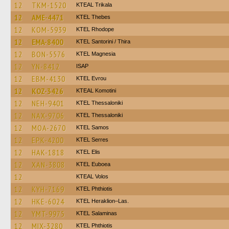
12
TKM-1520
KTEAL Trikala
12
AME-4471
KTEL Thebes
12
KOM-5939
KTEL Rhodope
12
EMA-8400
KTEL Santorini / Thira
12
BON-5576
ΚΤΕL Magnesia
12
YN-8412
ISAP
12
EBM-4130
KTEL Evrou
12
KOZ-3426
KTEAL Komotini
12
NEH-9401
KTEL Thessaloniki
12
NAX-9706
KTEL Thessaloniki
12
MOA-2670
KTEL Samos
12
EPK-4200
KTEL Serres
12
HAK-1818
KTEL Elis
12
XAN-3808
ΚΤΕL Euboea
12
KTEAL Volos
12
KYH-7169
ΚΤΕL Phthiotis
12
HKE-6024
KTEL Heraklion–Las.
12
YMT-9975
KTEL Salaminas
12
MIX-3280
ΚΤΕL Phthiotis