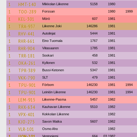
1
HMT-140
Mikkolan Liikenne
5158
1980
1
TOO-289
Forssan
1980
1999
1
KEL-301
Mörö
607
1981
1
TRA-937
Liikenne Joki
146286
1981
1
RHV-441
Autolinjat
5444
1981
1
RHR-661
Eino Tuomala
1767
1981
1
RHR-904
Viitasaaren
1785
1981
1
TRR-181
Sookari
458
1981
1
OKA-261
Kyllonen
532
1981
1
TPR-389
Bussi-Ketonen
5347
1981
1
VKK-790
SLT
479
1981
1
TPU-901
Förbom
146230
1981
1994
1
TPU-901
Leiniön Liikenne
146230
1981
1994
1
LEM-915
Liikenne-Pasma
5457
1982
1
RHX-634
Kauhavan Liikenne
5510
1982
1
VPX-401
Kokkolan Liikenne
1982
1
KJO-275
Savon Matka
5607
1982
1
VLR-101
Osmo Aho
1982
1
UON-201
Ventoniemi
664
03.1982