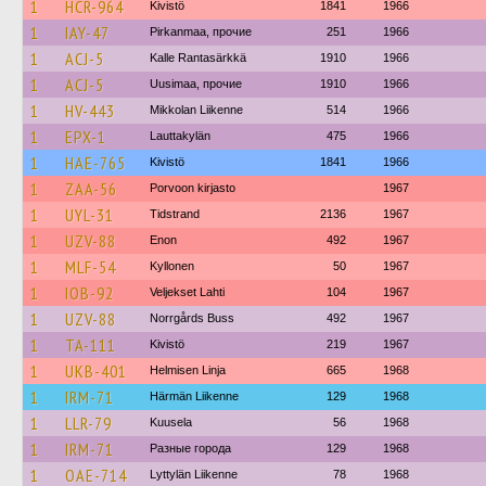
1
HCR-964
Kivistö
1841
1966
1
IAY-47
Pirkanmaa, прочие
251
1966
1
ACJ-5
Kalle Rantasärkkä
1910
1966
1
ACJ-5
Uusimaa, прочие
1910
1966
1
HV-443
Mikkolan Liikenne
514
1966
1
EPX-1
Lauttakylän
475
1966
1
HAE-765
Kivistö
1841
1966
1
ZAA-56
Porvoon kirjasto
1967
1
UYL-31
Tidstrand
2136
1967
1
UZV-88
Enon
492
1967
1
MLF-54
Kyllonen
50
1967
1
IOB-92
Veljekset Lahti
104
1967
1
UZV-88
Norrgårds Buss
492
1967
1
TA-111
Kivistö
219
1967
1
UKB-401
Helmisen Linja
665
1968
1
IRM-71
Härmän Liikenne
129
1968
1
LLR-79
Kuusela
56
1968
1
IRM-71
Разные города
129
1968
1
OAE-714
Lyttylän Liikenne
78
1968