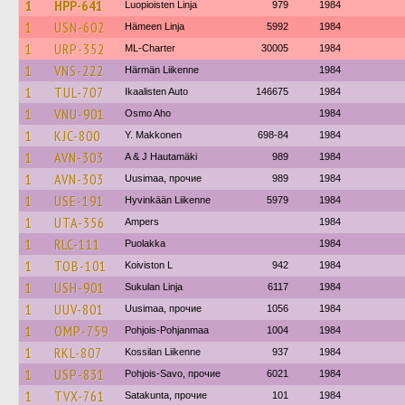
1
HPP-641
Luopioisten Linja
979
1984
1
USN-602
Hämeen Linja
5992
1984
1
URP-352
ML-Charter
30005
1984
1
VNS-222
Härmän Liikenne
1984
1
TUL-707
Ikaalisten Auto
146675
1984
1
VNU-901
Osmo Aho
1984
1
KJC-800
Y. Makkonen
698-84
1984
1
AVN-303
A & J Hautamäki
989
1984
1
AVN-303
Uusimaa, прочие
989
1984
1
USE-191
Hyvinkään Liikenne
5979
1984
1
UTA-356
Ampers
1984
1
RLC-111
Puolakka
1984
1
TOB-101
Koiviston L
942
1984
1
USH-901
Sukulan Linja
6117
1984
1
UUV-801
Uusimaa, прочие
1056
1984
1
OMP-759
Pohjois-Pohjanmaa
1004
1984
1
RKL-807
Kossilan Liikenne
937
1984
1
USP-831
Pohjois-Savo, прочие
6021
1984
1
TVX-761
Satakunta, прочие
101
1984