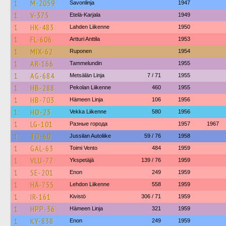
1
M-2059
Savonlinja
1947
1
V-375
Etelä-Karjala
1949
1
HK-483
Lahden Liikenne
1950
1
FL-606
Artturi Anttila
1953
1
MIX-62
Ruponen
1954
1
AR-166
Tammelundin
1955
1
AG-684
Metsälän Linja
7 / 71
1955
1
HB-288
Pekolan Liikenne
460
1955
1
HB-703
Hämeen Linja
106
1956
1
HO-23
Vekka Liikenne
580
1956
1
LG-101
Разные города
1957
1967
1
TD-60
Jussilan Autoliike
59 / 76
1958
1
GAL-63
Toimi Vento
484
1959
1
VLU-77
Ykspetäjä
139 / 76
1959
1
SE-201
Enon
249
1959
1
HÄ-755
Lehdon Liikenne
558
1959
1
IR-161
Kivistö
306 / 71
1959
1
HPP-36
Hämeen Linja
321
1959
1
KY-838
Enon
249
1959