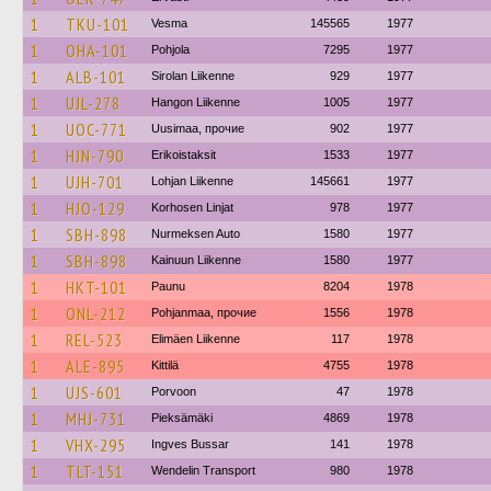
1
TKU-101
Vesma
145565
1977
1
OHA-101
Pohjola
7295
1977
1
ALB-101
Sirolan Liikenne
929
1977
1
UJL-278
Hangon Liikenne
1005
1977
1
UOC-771
Uusimaa, прочие
902
1977
1
HJN-790
Erikoistaksit
1533
1977
1
UJH-701
Lohjan Liikenne
145661
1977
1
HJO-129
Korhosen Linjat
978
1977
1
SBH-898
Nurmeksen Auto
1580
1977
1
SBH-898
Kainuun Liikenne
1580
1977
1
HKT-101
Paunu
8204
1978
1
ONL-212
Pohjanmaa, прочие
1556
1978
1
REL-523
Elimäen Liikenne
117
1978
1
ALE-895
Kittilä
4755
1978
1
UJS-601
Porvoon
47
1978
1
MHJ-731
Pieksämäki
4869
1978
1
VHX-295
Ingves Bussar
141
1978
1
TLT-151
Wendelin Transport
980
1978