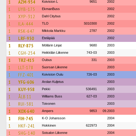
1
AZM-954
Koiviston L
9651
2002
1
UYB-175
EkmanBuss
2002
1
XYP-312
Dahl Citybus
2002
1
ILA-444
TLO
S010300
2002
1
RSK-647
Mikkola Markku
2787
2002
1
LRF-950
Eteläpää
2002
1
RLY-875
Möllärin Linjat
9680
2003
1
CGH-254
Heikkilän Liikenne
743-03
2003
1
TRZ-415
Oubus
331
2003
1
LLT-178
Suorsan Liikenne
2003
1
FFZ-401
Koiviston Oulu
726-03
2003
1
YFG-606
Arolan Kuljetus
2003
1
KUY-958
Pekki
536491
2003
1
ÅLB 11
Williams Buss
627-03
2003
1
RUI-581
Toivonen
2003
1
XOX-640
Ampers
9853
09.2003
1
FIH-745
K-O Johansson
2004
1
HKF-241
Hokkinen
622973
2004
1
SHG-140
Soisalon Liikenne
2004