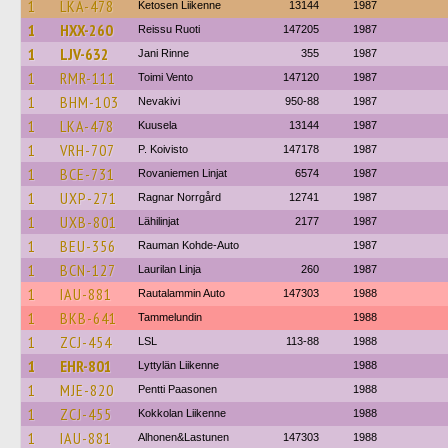
1
LKA-478
Ketosen Liikenne
13144
1987
1
HXX-260
Reissu Ruoti
147205
1987
1
LJV-632
Jani Rinne
355
1987
1
RMR-111
Toimi Vento
147120
1987
1
BHM-103
Nevakivi
950-88
1987
1
LKA-478
Kuusela
13144
1987
1
VRH-707
P. Koivisto
147178
1987
1
BCE-731
Rovaniemen Linjat
6574
1987
1
UXP-271
Ragnar Norrgård
12741
1987
1
UXB-801
Lähilinjat
2177
1987
1
BEU-356
Rauman Kohde-Auto
1987
1
BCN-127
Laurilan Linja
260
1987
1
IAU-881
Rautalammin Auto
147303
1988
1
BKB-641
Tammelundin
1988
1
ZCJ-454
LSL
113-88
1988
1
EHR-801
Lyttylän Liikenne
1988
1
MJE-820
Pentti Paasonen
1988
1
ZCJ-455
Kokkolan Liikenne
1988
1
IAU-881
Alhonen&Lastunen
147303
1988