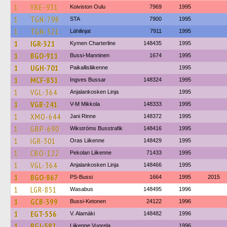
1
YBE-931
Koiviston Oulu
7969
1995
1
TGN-798
STA
7900
1995
1
TGN-521
Lähilinjat
7911
1995
1
IGR-321
Kymen Charterline
148435
1995
1
BGO-911
Bussi-Manninen
1674
1995
1
UGH-701
Paikallisliikenne
1995
1
MCF-851
Ingves Bussar
148324
1995
1
VGL-364
Anjalankosken Linja
1995
1
VGB-241
V-M Mikkola
148333
1995
1
XMO-644
Jani Rinne
148372
1995
1
GBP-690
Wikströms Busstrafik
148416
1995
1
IGR-301
Oras Liikenne
148429
1995
1
CBO-122
Pekolan Liikenne
71433
1995
1
VGL-364
Anjalankosken Linja
148466
1995
1
BGO-867
PS-Bussi
1664
1995
2015
1
LGR-851
Wasabus
148495
1996
1
GCB-399
Bussi-Ketonen
24122
1996
1
EGT-556
V. Alamäki
148482
1996
1
RGJ-582
Liikenne Vuorela
1996