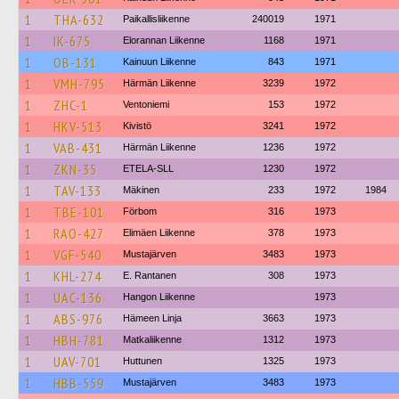
1
THA-632
Paikallisliikenne
240019
1971
1
IK-675
Elorannan Liikenne
1168
1971
1
OB-131
Kainuun Liikenne
843
1971
1
VMH-795
Härmän Liikenne
3239
1972
1
ZHC-1
Ventoniemi
153
1972
1
HKV-513
Kivistö
3241
1972
1
VAB-431
Härmän Liikenne
1236
1972
1
ZKN-35
ETELA-SLL
1230
1972
1
TAV-133
Mäkinen
233
1972
1984
1
TBE-101
Förbom
316
1973
1
RAO-427
Elimäen Liikenne
378
1973
1
VGF-540
Mustajärven
3483
1973
1
KHL-274
E. Rantanen
308
1973
1
UAC-136
Hangon Liikenne
1973
1
ABS-976
Hämeen Linja
3663
1973
1
HBH-781
Matkaliikenne
1312
1973
1
UAV-701
Huttunen
1325
1973
1
HBB-559
Mustajärven
3483
1973