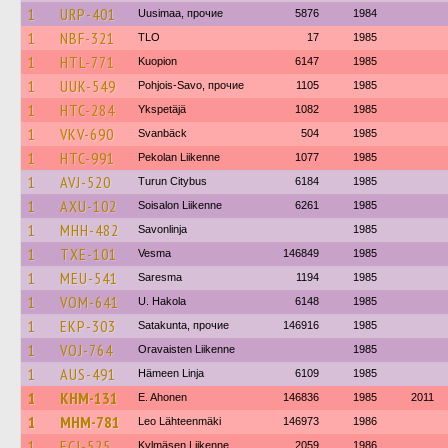
1
URP-401
Uusimaa, прочие
5876
1984
1
NBF-321
TLO
17
1985
1
HTL-771
Kuopion
6147
1985
1
UUK-549
Pohjois-Savo, прочие
1105
1985
1
HTC-284
Ykspetäjä
1082
1985
1
VKV-690
Svanbäck
504
1985
1
HTC-991
Pekolan Liikenne
1077
1985
1
AVJ-520
Turun Citybus
6184
1985
1
AXU-102
Soisalon Liikenne
6261
1985
1
MHH-482
Savonlinja
1985
1
TXE-101
Vesma
146849
1985
1
MEU-541
Saresma
1194
1985
1
VOM-641
U. Hakola
6148
1985
1
EKP-303
Satakunta, прочие
146916
1985
1
VOJ-764
Oravaisten Liikenne
1985
1
AUS-491
Hämeen Linja
6109
1985
1
KHM-131
E. Ahonen
146836
1985
2011
1
MHM-781
Leo Lähteenmäki
146973
1986
1
ECJ-525
Kylmäsen Liikenne
2059
1986