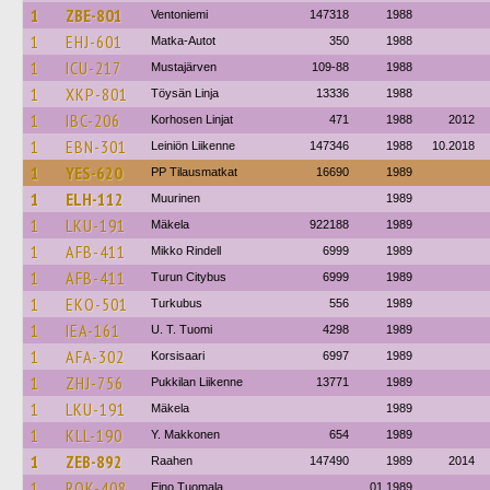
1
ZBE-801
Ventoniemi
147318
1988
1
EHJ-601
Matka-Autot
350
1988
1
ICU-217
Mustajärven
109-88
1988
1
XKP-801
Töysän Linja
13336
1988
1
IBC-206
Korhosen Linjat
471
1988
2012
1
EBN-301
Leiniön Liikenne
147346
1988
10.2018
1
YES-620
PP Tilausmatkat
16690
1989
1
ELH-112
Muurinen
1989
1
LKU-191
Mäkela
922188
1989
1
AFB-411
Mikko Rindell
6999
1989
1
AFB-411
Turun Citybus
6999
1989
1
EKO-501
Turkubus
556
1989
1
IEA-161
U. T. Tuomi
4298
1989
1
AFA-302
Korsisaari
6997
1989
1
ZHJ-756
Pukkilan Liikenne
13771
1989
1
LKU-191
Mäkela
1989
1
KLL-190
Y. Makkonen
654
1989
1
ZEB-892
Raahen
147490
1989
2014
1
ROK-408
Eino Tuomala
01.1989