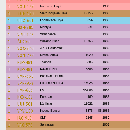
1
VOU-177
Niemisen Linjat
1986
1
TOF-539
Savo-Karjalan Linja
12755
1986
1
UTX-601
Lahnuksen Linja
6354
1986
1
HXH-201
Mäntylä
231
1986
1
VPP-172
Viitasaaren
1986
1
ÅL 650
Williams Buss
12755
1986
1
VOX-870
A & J Hautamäki
1986
1
VON-222
Matka-Viitala
11920
1986
1
KJP-481
Tolonen
6386
1986
1
KJP-481
Kajanus Eino
6386
1986
1
UVP-651
Pukkilan Liikenne
1986
1
VPP-938
Liikenne Norppa
147023
1986
1
HVR-666
LSL
853-86
1986
1
NCX-101
Forssan
169
1986
1
UUJ-301
Lähilinjat
11921
1986
1
VPV-150
Ingves Bussar
6376
06.1986
1
IAC-916
SLT
2145
1987
1
VRC-578
Santasaari
1987