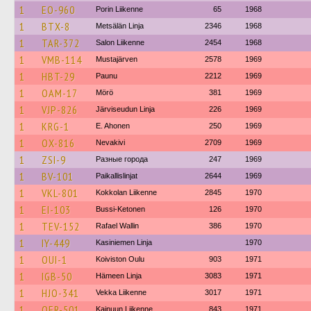
1
EO-960
Porin Liikenne
65
1968
1
BTX-8
Metsälän Linja
2346
1968
1
TAR-372
Salon Liikenne
2454
1968
1
VMB-114
Mustajärven
2578
1969
1
HBT-29
Paunu
2212
1969
1
OAM-17
Mörö
381
1969
1
VJP-826
Järviseudun Linja
226
1969
1
KRG-1
E. Ahonen
250
1969
1
OX-816
Nevakivi
2709
1969
1
ZSI-9
Разные города
247
1969
1
BV-101
Paikallislinjat
2644
1969
1
VKL-801
Kokkolan Liikenne
2845
1970
1
EI-103
Bussi-Ketonen
126
1970
1
TEV-152
Rafael Wallin
386
1970
1
IY-449
Kasiniemen Linja
1970
1
OUI-1
Koiviston Oulu
903
1971
1
IGB-50
Hämeen Linja
3083
1971
1
HJO-341
Vekka Liikenne
3017
1971
1
OER-501
Kainuun Liikenne
843
1971