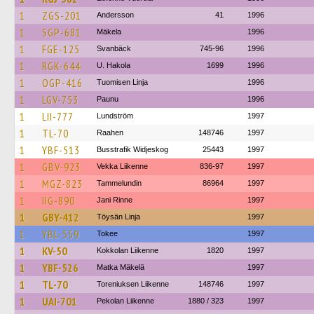
1
ZGS-201
Andersson
41
1996
1
SGP-681
Mäkela
1996
1
FGE-125
Svanbäck
745-96
1996
1
RGK-644
U. Hakola
1699
1996
1
OGP-416
Tuomisen Linja
1996
1
LGV-753
Paunu
1996
1
LII-777
Lundström
1997
1
TL-70
Raahen
148746
1997
1
YBF-513
Busstrafik Widjeskog
25443
1997
1
GBV-923
Vekka Liikenne
836-97
1997
1
MGZ-823
Tammelundin
86964
1997
1
IIG-890
Jani Rinne
1997
1
GBY-412
Töysän Linja
1997
1
YBL-559
Tokee
1997
1
KV-50
Kokkolan Liikenne
1820
1997
1
YBF-526
Matka Mäkelä
1997
1
TL-70
Toreniuksen Liikenne
148746
1997
1
UAI-701
Pekolan Liikenne
1880 / 323
1997