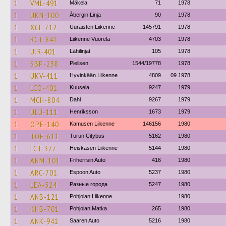
1
VML-491
Mäkela
71
1978
1
UKN-100
Åbergin Linja
90
1978
1
XCL-712
Uuraisten Liikenne
145791
1978
1
RCT-841
Liikenne Vuorela
4703
1978
1
UJR-401
Lähilinjat
105
1978
1
SBP-238
Pielisen
1544/19778
1978
1
UKV-411
Hyvinkään Liikenne
4809
09.1978
1
LCO-401
Kuusela
9247
1979
1
MCH-804
Dahl
9267
1979
1
ULU-111
Henriksson
1673
1979
1
OPE-140
Kamusen Liikenne
146156
1980
1
TOE-611
Turun Citybus
5162
1980
1
LCT-377
Heiskasen Liikenne
5144
1980
1
ANM-101
Friherrsin Auto
416
1980
1
ARC-701
Espoon Auto
5237
1980
1
LEA-524
Разные города
5247
1980
1
ANB-121
Pohjolan Liikenne
1980
1
KHB-701
Pohjolan Matka
265
1980
1
ANK-941
Saaren Auto
5216
1980