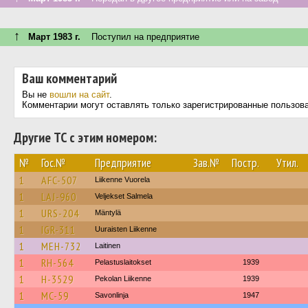
↑
Март 1983 г.
Поступил на предприятие
Ваш комментарий
Вы не
вошли на сайт
.
Комментарии могут оставлять только зарегистрированные пользов
Другие ТС с этим номером:
№
Гос.№
Предприятие
Зав.№
Постр.
Утил.
1
AFC-507
Liikenne Vuorela
1
LAJ-960
Veljekset Salmela
1
URS-204
Mäntylä
1
IGR-311
Uuraisten Liikenne
1
MEH-732
Laitinen
1
RH-564
Pelastuslaitokset
1939
1
H-3529
Pekolan Liikenne
1939
1
MC-59
Savonlinja
1947