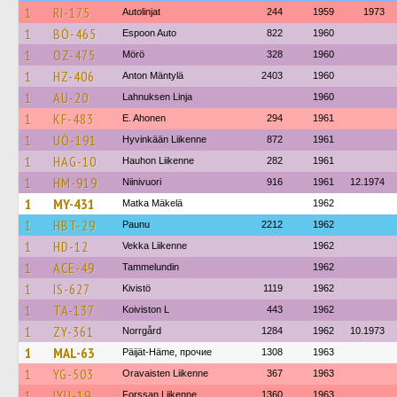
1
RI-175
Autolinjat
244
1959
1973
1
BÖ-465
Espoon Auto
822
1960
1
OZ-475
Mörö
328
1960
1
HZ-406
Anton Mäntylä
2403
1960
1
AU-20
Lahnuksen Linja
1960
1
KF-483
E. Ahonen
294
1961
1
UÖ-191
Hyvinkään Liikenne
872
1961
1
HAG-10
Hauhon Liikenne
282
1961
1
HM-919
Niinivuori
916
1961
12.1974
1
MY-431
Matka Mäkelä
1962
1
HBT-29
Paunu
2212
1962
1
HD-12
Vekka Liikenne
1962
1
ACE-49
Tammelundin
1962
1
IS-627
Kivistö
1119
1962
1
TA-137
Koiviston L
443
1962
1
ZY-361
Norrgård
1284
1962
10.1973
1
MAL-63
Päijät-Häme, прочие
1308
1963
1
YG-503
Oravaisten Liikenne
367
1963
1
IYU-19
Forssan Liikenne
1360
1963