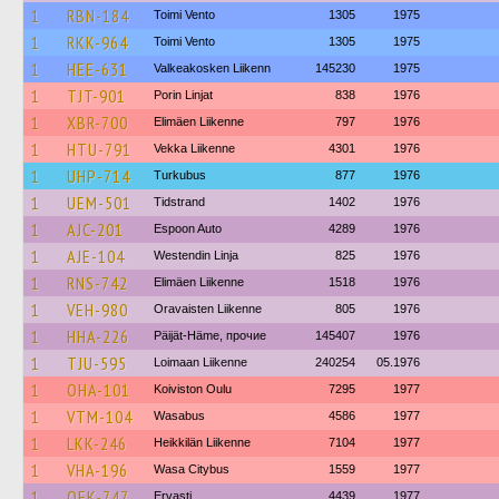
1
RBN-184
Toimi Vento
1305
1975
1
RKK-964
Toimi Vento
1305
1975
1
HEE-631
Valkeakosken Liikenn
145230
1975
1
TJT-901
Porin Linjat
838
1976
1
XBR-700
Elimäen Liikenne
797
1976
1
HTU-791
Vekka Liikenne
4301
1976
1
UHP-714
Turkubus
877
1976
1
UEM-501
Tidstrand
1402
1976
1
AJC-201
Espoon Auto
4289
1976
1
AJE-104
Westendin Linja
825
1976
1
RNS-742
Elimäen Liikenne
1518
1976
1
VEH-980
Oravaisten Liikenne
805
1976
1
HHA-226
Päijät-Häme, прочие
145407
1976
1
TJU-595
Loimaan Liikenne
240254
05.1976
1
OHA-101
Koiviston Oulu
7295
1977
1
VTM-104
Wasabus
4586
1977
1
LKK-246
Heikkilän Liikenne
7104
1977
1
VHA-196
Wasa Citybus
1559
1977
1
OEK-747
Ervasti
4439
1977