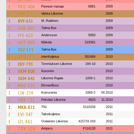
1
YKO-400
Разные города
6881
2009
1
KML-227
Vekka Liikenne
2009
1
BVY-651
M. Raittinen
2009
1
ZKB-801
Talma Bus
2009
1
IYX-420
Andersson
5950
2009
1
HHZ-989
Mäkela
319391
2009
1
OCZ-115
Talma Bus
2009
1
IJR-579
InterKuljetus
352484
2010
1
EKY-791
Toreniuksen Liikenne
184-10
2010
1
SKM-808
Kosonen
2010
1
SKM-841
Liikenne Rajala
1009-1
2010
1
MAZ-192
EkmanBuss
2010
1
CJN-258
Koivuranta
1069-2
09.2010
1
SMX-731
Pekolan Liikenne
4820
11.2010
1
MKK-821
TKL
S110104
2011
1
EVI-347
Taksikuljetus
2011
1
IZL-861
Oulaisten Liikenne
415733 243
2011
1
ZOX-529
Ampers
P116128
2011