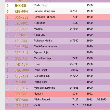
1
JMK-80
Perhe Eero
1990
1
KFB-994
Järviseudun Linja
147669
1990
1
OSS-981
Lehtosen Liikenne
7248
1990
1
CYE-401
Turkubus
1930
1990
1
BFB-957
Mäkela
147664
1990
1
BFI-692
Tidstrand
1990
1
AFJ-384
Pohjolan Matka
147680
1990
1
FAN-738
Etelä-Savo, прочие
1990
1
BFB-214
Sipoon Linja
1990
1
OSS-650
Metsälän Linja
7238
1990
1
LFB-529
Enon
253-90
1990
1
UGO-999
Porin Linjat
20167
1990
1
AFB-454
Sukulan Linja
147764
1990
1
JMK-80
Perhe Eero
1990
1
BFB-816
Mikkolan Liikenne
147665
1990
1
FBA-352
Nyholm
1044
1991
1
OFV-900
Mikko Rindell
7421
1991
06.2023
1
UFM-277
Kittilä
7413
12.1991