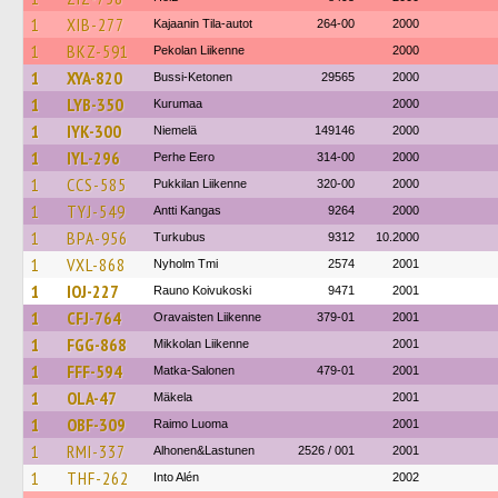
1
XIB-277
Kajaanin Tila-autot
264-00
2000
1
BKZ-591
Pekolan Liikenne
2000
1
XYA-820
Bussi-Ketonen
29565
2000
1
LYB-350
Kurumaa
2000
1
IYK-300
Niemelä
149146
2000
1
IYL-296
Perhe Eero
314-00
2000
1
CCS-585
Pukkilan Liikenne
320-00
2000
1
TYJ-549
Antti Kangas
9264
2000
1
BPA-956
Turkubus
9312
10.2000
1
VXL-868
Nyholm Tmi
2574
2001
1
IOJ-227
Rauno Koivukoski
9471
2001
1
CFJ-764
Oravaisten Liikenne
379-01
2001
1
FGG-868
Mikkolan Liikenne
2001
1
FFF-594
Matka-Salonen
479-01
2001
1
OLA-47
Mäkela
2001
1
OBF-309
Raimo Luoma
2001
1
RMI-337
Alhonen&Lastunen
2526 / 001
2001
1
THF-262
Into Alén
2002