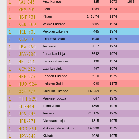
1
RAJ-643
Antti Kangas
325
1973
1986
1
VBV-201
Dahl
1389
1974
1
HBT-731
Ylisen
242 / 74
1974
1
ACU-209
Vekka Liikenne
3805
1974
1
HCE-501
Pekolan Liikenne
445
1974
1
ACX-101
Friherrsin Auto
1036
1974
1
RBA-960
Autolinjat
3817
1974
1
UBV-580
Juhanilan Linja
3642
1974
1
HKJ-211
Forssan Liikenne
3196
1974
1
ACV-222
Laurilan Linja
497
1974
1
HEE-975
Lehdon Liikenne
3910
1975
1
HUO-924
Hellsten Soini
690
1975
1
OCC-777
Kainuun Liikenne
145269
1975
1
THH-529
Разные города
667
1975
1
RLJ-444
Toimi Vento
1305
1975
1
UCS-947
Ampers
240175
1975
1
HEU-771
Niemisen Linjat
1315
1975
1
HOO-891
Valkeakosken Liikenn
145230
1975
1
HPV-343
Kivistö
4026
1975