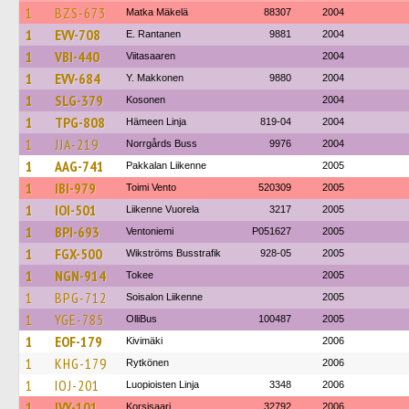
1
BZS-673
Matka Mäkelä
88307
2004
1
EVV-708
E. Rantanen
9881
2004
1
VBI-440
Viitasaaren
2004
1
EVV-684
Y. Makkonen
9880
2004
1
SLG-379
Kosonen
2004
1
TPG-808
Hämeen Linja
819-04
2004
1
JJA-219
Norrgårds Buss
9976
2004
1
AAG-741
Pakkalan Liikenne
2005
1
IBI-979
Toimi Vento
520309
2005
1
IOI-501
Liikenne Vuorela
3217
2005
1
BPI-693
Ventoniemi
P051627
2005
1
FGX-500
Wikströms Busstrafik
928-05
2005
1
NGN-914
Tokee
2005
1
BPG-712
Soisalon Liikenne
2005
1
YGE-785
OlliBus
100487
2005
1
EOF-179
Kivimäki
2006
1
KHG-179
Rytkönen
2006
1
IOJ-201
Luopioisten Linja
3348
2006
1
IVY-101
Korsisaari
32792
2006