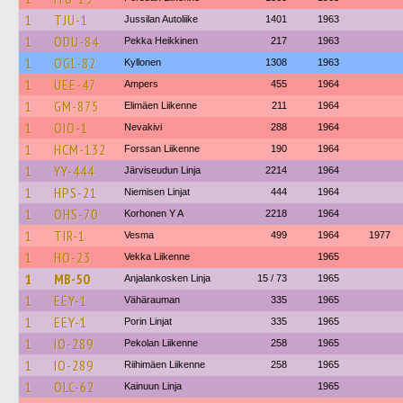
1
TJU-1
Jussilan Autoliike
1401
1963
1
ODU-84
Pekka Heikkinen
217
1963
1
OGL-82
Kyllonen
1308
1963
1
UEE-47
Ampers
455
1964
1
GM-875
Elimäen Liikenne
211
1964
1
OIO-1
Nevakivi
288
1964
1
HCM-132
Forssan Liikenne
190
1964
1
YY-444
Järviseudun Linja
2214
1964
1
HPS-21
Niemisen Linjat
444
1964
1
OHS-70
Korhonen Y A
2218
1964
1
TIR-1
Vesma
499
1964
1977
1
HO-23
Vekka Liikenne
1965
1
MB-50
Anjalankosken Linja
15 / 73
1965
1
EEY-1
Vähärauman
335
1965
1
EEY-1
Porin Linjat
335
1965
1
IO-289
Pekolan Liikenne
258
1965
1
IO-289
Riihimäen Liikenne
258
1965
1
OLC-62
Kainuun Linja
1965