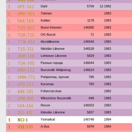
1
UPE-162
Dahl
5709
12.1982
1
VMH-955
Tolonen
1983
1
YAX-769
Kutilan
1178
1983
1
TUS-922
Bussi-Ketonen
146585
1983
1
TUK-721
OK-Bussit
71
1983
1
TTN-950
Mynäliikenne
146540
1983
1
TSS-331
Nikkilän Liikenne
146528
1983
1
URM-508
Lehtosen Liikenne
5829
1983
1
TUK-300
Разные города
146644
1983
1
VMH-172
Busstrafik Widjeskog
146624
1983
1
VMM-771
Pohjanmaa, прочие
785
1983
1
UPS-215
Kurumaa
783
1983
1
ARX-201
Friherrsin Auto
1983
1
UPR-300
Wikströms Busstrafik
848
1983
1
LHA-166
Revon
146553
1983
1
OLL-431
Käkelän Liikenne
5837
1983
1
NCJ-1
Ysimatkat
146748
1984
1
USE-191
A-Bus
5979
1984