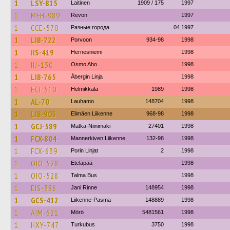
1
LSY-815
Laitinen
1909 / 175
1997
1
MFH-989
Revon
1997
1
CCE-570
Разные города
04.1997
1
LIB-722
Porvoon
934-98
1998
1
IIS-419
Hernesniemi
1998
1
IIJ-130
Osmo Aho
1998
1
LIB-765
Åbergin Linja
1998
1
ECI-510
Helmikkala
1989
1998
1
AL-70
Lauhamo
148704
1998
1
LIB-903
Elimäen Liikenne
968-98
1998
1
GCJ-589
Matka-Niinimäki
27401
1998
1
FCX-804
Mannerkiven Liikenne
132-98
1998
1
FCX-639
Porin Linjat
2
1998
1
OIO-528
Eteläpää
1998
1
OIO-528
Talma Bus
1998
1
EIS-386
Jani Rinne
148954
1998
1
GCS-412
Liikenne-Pasma
148889
1998
1
AIM-621
Mörö
5481561
1998
1
HXY-747
Turkubus
3750
1998