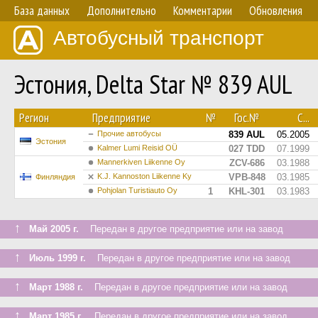
База данных
Дополнительно
Комментарии
Обновления
Автобусный транспорт
Эстония, Delta Star № 839 AUL
Регион
Предприятие
№
Гос.№
С...
Прочие автобусы
839 AUL
05.2005
Эстония
Kalmer Lumi Reisid OÜ
027 TDD
07.1999
Mannerkiven Liikenne Oy
ZCV-686
03.1988
K.J. Kannoston Liikenne Ky
VPB-848
03.1985
Финляндия
Pohjolan Turistiauto Oy
1
KHL-301
03.1983
↑
Май 2005 г.
Передан в другое предприятие или на завод
↑
Июль 1999 г.
Передан в другое предприятие или на завод
↑
Март 1988 г.
Передан в другое предприятие или на завод
↑
Март 1985 г.
Передан в другое предприятие или на завод