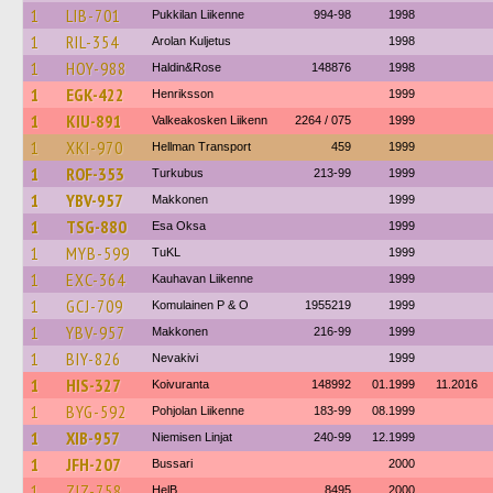
1
LIB-701
Pukkilan Liikenne
994-98
1998
1
RIL-354
Arolan Kuljetus
1998
1
HOY-988
Haldin&Rose
148876
1998
1
EGK-422
Henriksson
1999
1
KIU-891
Valkeakosken Liikenn
2264 / 075
1999
1
XKI-970
Hellman Transport
459
1999
1
ROF-353
Turkubus
213-99
1999
1
YBV-957
Makkonen
1999
1
TSG-880
Esa Oksa
1999
1
MYB-599
TuKL
1999
1
EXC-364
Kauhavan Liikenne
1999
1
GCJ-709
Komulainen P & O
1955219
1999
1
YBV-957
Makkonen
216-99
1999
1
BIY-826
Nevakivi
1999
1
HIS-327
Koivuranta
148992
01.1999
11.2016
1
BYG-592
Pohjolan Liikenne
183-99
08.1999
1
XIB-957
Niemisen Linjat
240-99
12.1999
1
JFH-207
Bussari
2000
1
ZIZ-758
HelB
8495
2000