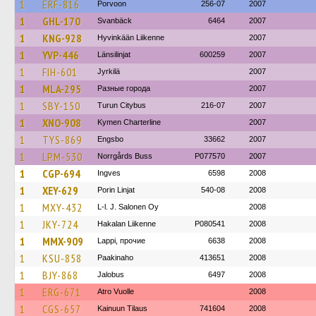
1
ERF-816
Porvoon
256-07
2007
1
GHL-170
Svanbäck
6464
2007
1
KNG-928
Hyvinkään Liikenne
2007
1
YVP-446
Länsilinjat
600259
2007
1
FIH-601
Jyrkilä
2007
1
MLA-295
Разные города
2007
1
SBY-150
Turun Citybus
216-07
2007
1
XNO-908
Kymen Charterline
2007
1
TYS-869
Engsbo
33662
2007
1
LPM-530
Norrgårds Buss
P077570
2007
1
CGP-694
Ingves
6598
2008
1
XEY-629
Porin Linjat
540-08
2008
1
MXY-432
L-l. J. Salonen Oy
2008
1
JKY-724
Hakalan Liikenne
P080541
2008
1
MMX-909
Lappi, прочие
6638
2008
1
KSU-858
Paakinaho
413651
2008
1
BJY-868
Jalobus
6497
2008
1
ERG-671
Atro Vuolle
2008
1
CGS-657
Kainuun Tilaus
741604
2008