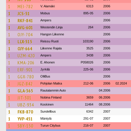
1
MEI-782
V. Alamäki
6313
2006
1
JCS-51
Mobus
895-05
2006
1
RKF-841
Ampers
2006
1
AVG-601
Westendin Linja
264
2006
1
OJY-704
Hangon Liikenne
2006
1
LLX-515
Reissu Ruoti
103190
2006
1
OJY-664
Liikenne Rajala
3525
2006
1
UZM-420
Ampers
3438
2006
1
KMA-206
E. Ahonen
P058026
2006
1
ERF-901
Jyrkilä
225-06
2006
1
GGX-780
OlliBus
2006
1
JGZ-842
Pohjolan Matka
212-06
2006
02.2024
1
GLA-365
Rautalammin Auto
04.2006
1
JJT-301
Nobina Finland
3659
06.2006
1
UBZ-934
Koskinen
11464
08.2006
1
FKB-870
Sundellbus
6342
2007
1
YVP-451
Mäntylä
291-07
2007
1
SBY-150
Turun Citybus
216-07
2007