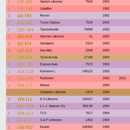
1
EIM-401
Vainion Liikenne
7542
1992
1
SFK-709
Linjaliike
1992
1
AIS-595
Revon
1992
1
FGG-861
Turun Citybus
7534
1992
1
CBG-494
Tammelundin
70899
1992
1
JBU-829
Härmän Liikenne
31
1993
1
JEZ-919
Seinäjoen
2314
1993
1
LLF-311
Into Alén
2248
1993
1
LIM-668
Tjt Ari Arvela
17106
1993
1
CBH-205
Espoon Auto
7572
1993
1
AGK-128
Koiviston L
148122
1993
1
CBG-591
Rytkönen
1993
2013
1
YAR-177
Mobus
1994
1
KGJ-126
Oulaisten Liikenne
1479
1994
1
SFV-211
K-S Liikenne
148167
1994
1
NBF-194
L-l. J. Salonen Oy
583-94
1994
1
JBM-612
TLO
7617
1994
1
IFZ-859
S & P Lehtonen
1463
1994
1
LGG-832
Kivistö
148363
1995