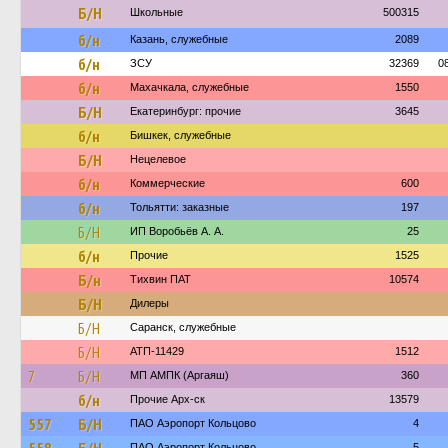
Б/Н
Школьные
500315
б/н
Казань, служебные
2089
б/н
ЗСУ
32369
0
б/н
Махачкала, служебные
1550
Б/Н
Екатеринбург: прочие
3645
б/н
Бишкек, служебные
Б/Н
Нецелевое
б/н
Коммерческие
600
б/н
Тольятти: заказные
197
Б/Н
ИП Воробьёв А. А.
25
б/н
Прочие
1525
Б/н
Тихвин ПАТ
10574
Б/Н
Дилеры
Б/Н
Саранск, служебные
Б/Н
АТП-11429
1512
7
Б/Н
МП АМПК (Аргаяш)
360
б/н
Прочие Арх-ск
13579
557
Б/Н
ПАО Аэропорт Кольцово
4
ПАО Аэропорт Кольцово
5