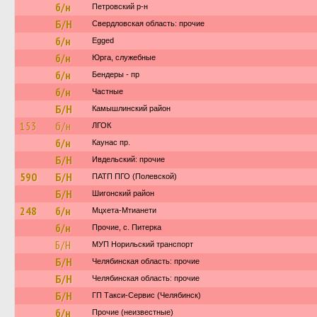
б/н
Петровский р-н
Б/Н
Свердловская область: прочие
б/н
Egged
б/н
Юрга, служебные
б/н
Бендеры - пр
б/н
Частные
Б/Н
Камышлинский район
153
б/н
ЛГОК
б/н
Каунас пр.
Б/Н
Ивдельский: прочие
590
Б/Н
ПАТП ПГО (Полевской)
Б/Н
Шигонский район
248
б/н
Мцхета-Мтианети
б/н
Прочие, с. Питерка
Б/Н
МУП Норильский транспорт
Б/Н
Челябинская область: прочие
Б/Н
Челябинская область: прочие
Б/Н
ГП Такси-Сервис (Челябинск)
б/н
Прочие (неизвестные)