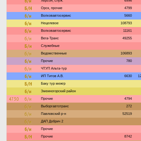
б/н
Херсон, служ.
6996
Б/Н
Орск, прочие
4799
б/н
Волховавтосервис
5660
б/н
Нецелевое
108793
б/н
Волховавтосервис
11161
б/н
Вега-Транс
49255
Б/н
Служебные
б/н
Ведомственные
106893
б/н
Прочие
780
б/н
ЧТУП Альта-тур
б/н
ИП Титов А.В.
6630
1
Б/Н
Баку тур межгр
б/н
Змеиногорский район
4730
б/н
Прочие
4794
б/н
Выборгавтотранс
272
б/н
Павловский р-н
52519
б/н
ДАП Добрич 2
б/н
Прочие
Б/Н
Прочие
8742