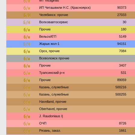
б/н
MT Visaginas
б/н
ИП Читашвили Н.С. (Красноярск)
90373
Б/Н
Челябинск: прочие
27033
Б/Н
Волховавтосервис
30
б/н
Прочие
180
б/н
ВельскАТП
5149
Б/Н
Жарык жол-1
94151
б/н
Орск, прочие
7084
б/н
Всеволожск прочие
б/н
Прочие
3407
б/н
Туапсинский р-н
531
б/н
Прочие
89059
б/н
Казань, служебные
500216
б/н
Казань, служебные
500255
б/н
Havelland, прочие
б/н
Oberhavel, прочие
б/н
J. Raudoniaus IĮ
б/н
ОЧП
8726
б/н
Рязань, заказ.
1661