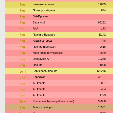
б/н
Каменка, прочие
12805
б/н
Приморский р-он
844
б/н
ОбнПрочие
б/н
База № 2
96232
б/н
RAP
173
б/н
Приют в Бурцево
11142
б/н
Худжанд город
748
б/н
Прочие (все края)
9615
б/н
Краснодар (служебные)
74840
б/н
Daugavpils AP
12288
б/н
Прочие
1908
Б/Н
Борисполь, прочие
128276
б/н
Евролюкс
30101
б/н
AP Imanta
3097
б/н
AP Imanta
2484
б/н
AP Imanta
1773
Б/Н
Уральский Мрамор (Полевской)
92080
б/н
Темрюкский р-н
10961