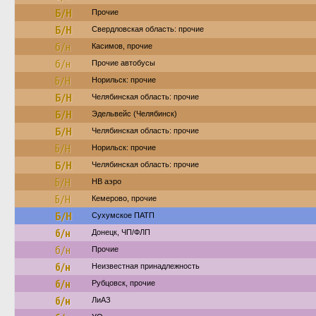
Б/Н
Прочие
Б/Н
Свердловская область: прочие
б/н
Касимов, прочие
б/н
Прочие автобусы
Б/Н
Норильск: прочие
Б/Н
Челябинская область: прочие
Б/Н
Эдельвейс (Челябинск)
Б/Н
Челябинская область: прочие
Б/Н
Норильск: прочие
Б/Н
Челябинская область: прочие
Б/Н
НВ аэро
Б/Н
Кемерово, прочие
Б/Н
Сухумское ПАТП
б/н
Донецк, ЧП/ФЛП
б/н
Прочие
б/н
Неизвестная принадлежность
б/н
Рубцовск, прочие
б/н
ЛиАЗ