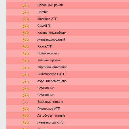
б/н
Плесецкий район
б/н
Прочие
б/н
Меленки-АТП
б/н
СамАТП
б/н
Казань, служебные
б/н
Железнодорожный
б/н
РяжскАТП
б/н
Пони-экспресс
б/н
Коноша, прочие
б/н
Каргопольавтотранс
б/н
Вытегорское ПАТП
б/н
аэрп. Шереметьево
б/н
Служебные
б/н
Служебные
Б/н
Выборгавтотранс
б/н
Плесецкое АТП
б/н
Автобусы частные
б/н
Железногорск, чс