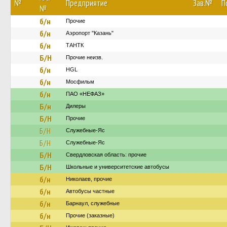
№
Предприятие
Зав.№
П
№
б/н
Прочие
б/н
Аэропорт "Казань"
б/н
ТАНТК
Б/Н
Прочие неизв.
б/н
HGL
б/н
Мосфильм
б/н
ПАО «НЕФАЗ»
Б/н
Дилеры
Б/Н
Прочие
Б/Н
Служебные-Яс
Б/Н
Служебные-Яс
Б/Н
Свердловская область: прочие
Б/Н
Школьные и университетские автобусы
б/н
Николаев, прочие
б/н
Автобусы частные
б/н
Барнаул, служебные
б/н
Прочие (заказные)