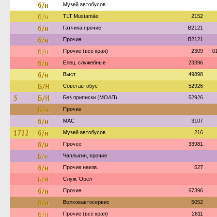
б/н
Музей автобусов
б/н
TLT Mustamäe
2152
б/н
Гатчина прочие
B2121
б/н
Прочие
B2121
б/н
Прочие (все края)
2309
0
б/н
Елец, служебные
23396
б/н
Выст
49898
Б/Н
Советавтобус
52926
5
Б/Н
Без приписки (МОАП)
52926
Б/н
Прочие
б/н
МАС
3107
1722
б/н
Музей автобусов
216
б/н
Прочее
33981
Б/н
Чаплыгин, прочие
б/н
Прочие неизв.
527
Б/Н
Служ. Орёл
б/н
Прочие
67396
б/н
Волховавтосервис
5052
б/н
Прочие (все края)
2811