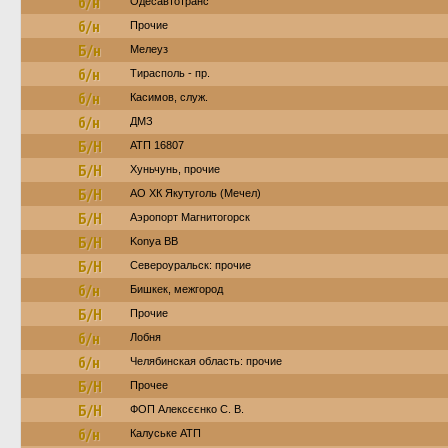
б/н
Одесавтотранс
б/н
Прочие
Б/н
Мелеуз
б/н
Тирасполь - пр.
б/н
Касимов, служ.
б/н
ДМЗ
Б/Н
АТП 16807
Б/Н
Хуньчунь, прочие
Б/Н
АО ХК Якутуголь (Мечел)
Б/Н
Аэропорт Магнитогорск
Б/Н
Konya BB
Б/Н
Североуральск: прочие
б/н
Бишкек, межгород
Б/Н
Прочие
б/н
Лобня
б/н
Челябинская область: прочие
Б/Н
Прочее
Б/Н
ФОП Алексєєнко С. В.
б/н
Калуське АТП