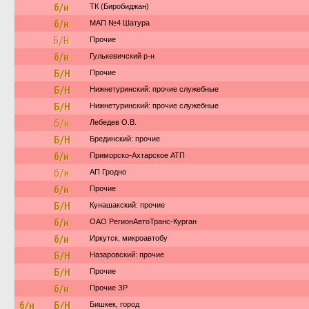
б/н
ТК (Биробиджан)
б/н
МАП №4 Шатура
Б/Н
Прочие
б/н
Гулькевичский р-н
Б/Н
Прочие
Б/Н
Нижнетуринский: прочие служебные
Б/Н
Нижнетуринский: прочие служебные
б/н
Лебедев О.В.
Б/Н
Брединский: прочие
б/н
Приморско-Ахтарское АТП
б/н
АП Гродно
б/н
Прочие
Б/Н
Кунашакский: прочие
б/н
ОАО РегионАвтоТранс-Курган
б/н
Иркутск, микроавтобу
Б/Н
Назаровский: прочие
Б/Н
Прочие
б/н
Прочие ЗР
б/н
Б/Н
Бишкек, город