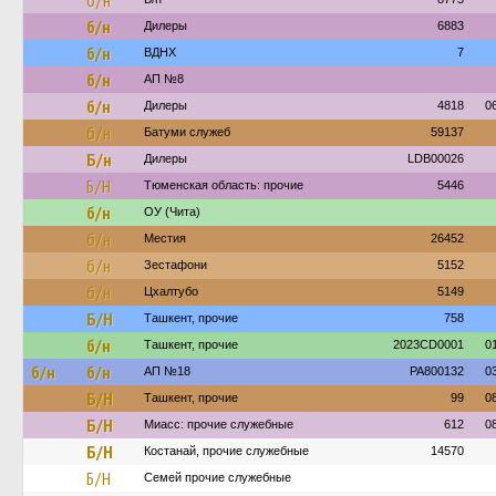
б/н
б/н
Дилеры
6883
б/н
ВДНХ
7
б/н
АП №8
б/н
Дилеры
4818
0
б/н
Батуми служеб
59137
Б/н
Дилеры
LDB00026
Б/Н
Тюменская область: прочие
5446
б/н
ОУ (Чита)
б/н
Местия
26452
б/н
Зестафони
5152
б/н
Цхалтубо
5149
Б/Н
Ташкент, прочие
758
б/н
Ташкент, прочие
2023CD0001
0
б/н
б/н
АП №18
PA800132
0
Б/Н
Ташкент, прочие
99
0
Б/Н
Миасс: прочие служебные
612
0
Б/Н
Костанай, прочие служебные
14570
Б/Н
Семей прочие служебные