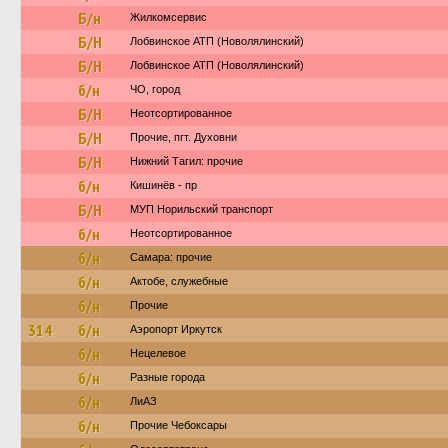
Б/н
Жилкомсервис
Б/Н
Лобвинское АТП (Новолялинский)
Б/Н
Лобвинское АТП (Новолялинский)
б/н
ЧО, город
Б/Н
Неотсортированное
Б/Н
Прочие, пгт. Духовни
Б/Н
Нижний Тагил: прочие
б/н
Кишинёв - пр
Б/Н
МУП Норильский транспорт
б/н
Неотсортированное
б/н
Самара: прочие
б/н
Актобе, служебные
б/н
Прочие
314
б/н
Аэропорт Иркутск
б/н
Нецелевое
б/н
Разные города
б/н
ЛиАЗ
б/н
Прочие Чебоксары