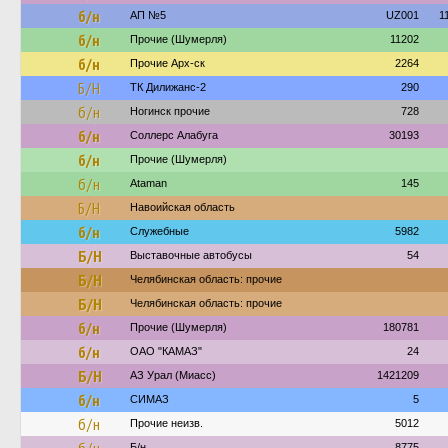
б/н
АП №5
UZ001
1
б/н
Прочие (Шумерля)
11202
б/н
Прочие Арх-ск
2264
Б/Н
ТК Дилижанс-2
290
б/н
Ногинск прочие
728
б/н
Соллерс Алабуга
30193
б/н
Прочие (Шумерля)
б/н
Ataman
145
Б/Н
Навоийская область
б/н
Служебные
5982
Б/Н
Выставочные автобусы
54
Б/Н
Челябинская область: прочие
Б/Н
Челябинская область: прочие
б/н
Прочие (Шумерля)
180781
б/н
ОАО "КАМАЗ"
24
Б/Н
АЗ Урал (Миасс)
1421209
б/н
СИМАЗ
5
б/н
Прочие неизв.
5012
Б/н
8775