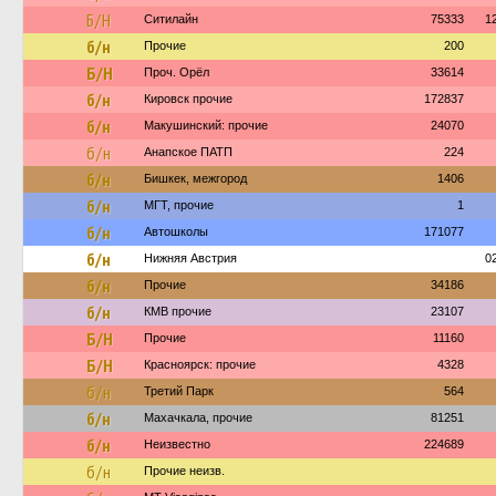
Б/Н
Ситилайн
75333
1
б/н
Прочие
200
Б/Н
Проч. Орёл
33614
б/н
Кировск прочие
172837
б/н
Макушинский: прочие
24070
б/н
Анапское ПАТП
224
б/н
Бишкек, межгород
1406
б/н
МГТ, прочие
1
б/н
Автошколы
171077
б/н
Нижняя Австрия
0
б/н
Прочие
34186
б/н
КМВ прочие
23107
Б/Н
Прочие
11160
Б/Н
Красноярск: прочие
4328
б/н
Третий Парк
564
б/н
Махачкала, прочие
81251
б/н
Неизвестно
224689
б/н
Прочие неизв.