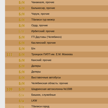
Б/Н
Чанаккале, прочие
Б/Н
Балыкесир, прочие
Б/Н
Чорум, прочие
Б/Н
Тбилиси тур межгр
Б/Н
Орду, прочие
Б/Н
Ирбитский: прочие
Б/Н
ГП Даутовы (Челябинск)
Б/Н
Каслинский: прочие
Б/Н
Б/н
122
Б/Н
Троицкое ПАТП им. Е.М. Мокеева
Б/Н
Канский: прочие
Б/Н
Дилеры
Б/Н
Дилеры
Б/Н
Выставочные автобусы
Б/Н
Челябинская область: прочие
109
Б/Н
Шадринская автоколонна №1588
б/н
Бишкек, служебные
б/н
LKW
б/н
Тбилиси город