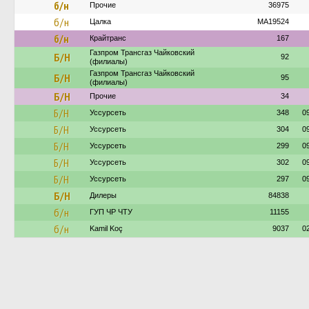
б/н
Прочие
36975
б/н
Цалка
MA19524
б/н
Крайтранс
167
Газпром Трансгаз Чайковский
Б/Н
92
(филиалы)
Газпром Трансгаз Чайковский
Б/Н
95
(филиалы)
Б/Н
Прочие
34
Б/Н
Уссурсеть
348
0
Б/Н
Уссурсеть
304
0
Б/Н
Уссурсеть
299
0
Б/Н
Уссурсеть
302
0
Б/Н
Уссурсеть
297
0
Б/Н
Дилеры
84838
б/н
ГУП ЧР ЧТУ
11155
б/н
Kamil Koç
9037
0