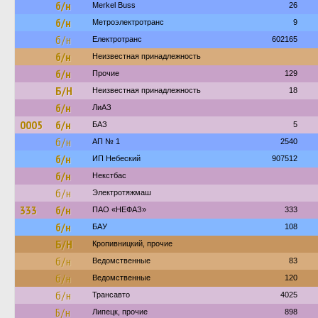
б/н
Merkel Buss
26
б/н
Метроэлектротранс
9
б/н
Електротранс
602165
б/н
Неизвестная принадлежность
б/н
Прочие
129
Б/Н
Неизвестная принадлежность
18
б/н
ЛиАЗ
0005
б/н
БАЗ
5
б/н
АП № 1
2540
б/н
ИП Небеский
907512
б/н
Некстбас
б/н
Электротяжмаш
333
б/н
ПАО «НЕФАЗ»
333
б/н
БАУ
108
Б/Н
Кропивницкий, прочие
б/н
Ведомственные
83
б/н
Ведомственные
120
б/н
Трансавто
4025
Б/н
Липецк, прочие
898