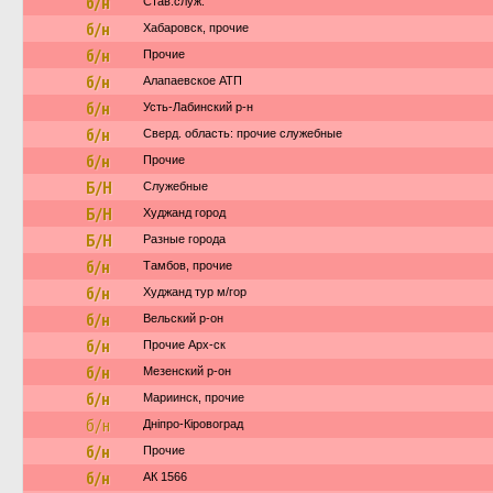
б/н
Став.служ.
б/н
Хабаровск, прочие
б/н
Прочие
б/н
Алапаевское АТП
б/н
Усть-Лабинский р-н
б/н
Сверд. область: прочие служебные
б/н
Прочие
Б/Н
Служебные
Б/Н
Худжанд город
Б/Н
Разные города
б/н
Тамбов, прочие
б/н
Худжанд тур м/гор
б/н
Вельский р-он
б/н
Прочие Арх-ск
б/н
Мезенский р-он
б/н
Мариинск, прочие
б/н
Дніпро-Кіровоград
б/н
Прочие
б/н
АК 1566