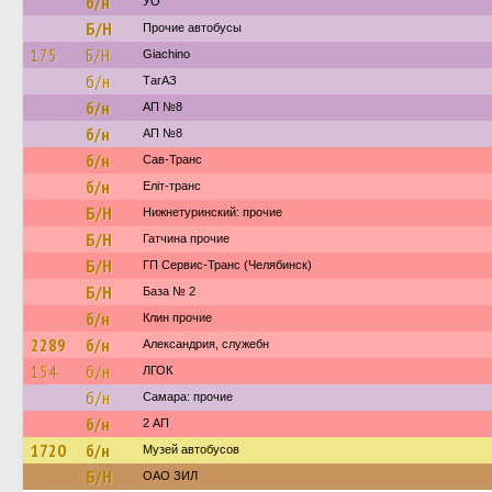
б/н
УО
Б/Н
Прочие автобусы
175
Б/Н
Giachino
б/н
ТагАЗ
б/н
АП №8
б/н
АП №8
б/н
Сав-Транс
б/н
Еліт-транс
Б/Н
Нижнетуринский: прочие
Б/Н
Гатчина прочие
Б/Н
ГП Сервис-Транс (Челябинск)
Б/Н
База № 2
б/н
Клин прочие
2289
б/н
Александрия, служебн
154
б/н
ЛГОК
б/н
Самара: прочие
б/н
2 АП
1720
б/н
Музей автобусов
Б/Н
ОАО ЗИЛ