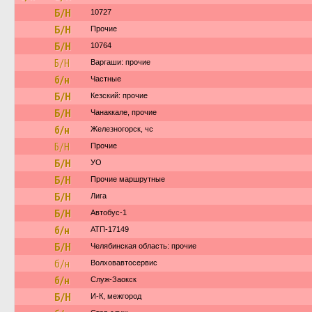
Б/Н
10727
Б/Н
Прочие
Б/Н
10764
Б/Н
Варгаши: прочие
б/н
Частные
Б/Н
Кезский: прочие
Б/Н
Чанаккале, прочие
б/н
Железногорск, чс
Б/Н
Прочие
Б/Н
УО
Б/Н
Прочие маршрутные
Б/Н
Лига
Б/Н
Автобус-1
б/н
АТП-17149
Б/Н
Челябинская область: прочие
б/н
Волховавтосервис
б/н
Служ-Заокск
Б/Н
И-К, межгород