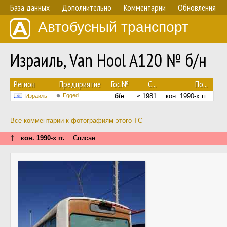
База данных
Дополнительно
Комментарии
Обновления
Автобусный транспорт
Израиль, Van Hool A120 № б/н
Регион
Предприятие
Гос.№
С...
По...
Egged
б/н
≈ 1981
кон. 1990-х гг.
Израиль
Все комментарии к фотографиям этого ТС
↑
кон. 1990-х гг.
Списан