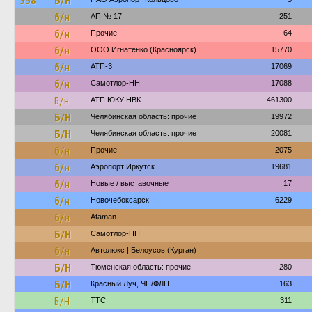
558
Б/Н
б/н
АП № 17
251
б/н
Прочие
64
б/н
ООО Игнатенко (Красноярск)
15770
б/н
АТП-3
17069
б/н
Самотлор-НН
17088
Б/н
АТП ЮКУ НВК
461300
Б/Н
Челябинская область: прочие
19972
Б/Н
Челябинская область: прочие
20081
б/н
Прочие
2075
б/н
Аэропорт Иркутск
19681
б/н
Новые / выставочные
17
б/н
Новочебоксарск
6229
б/н
Ataman
Б/Н
Самотлор-НН
б/н
Автолюкс | Белоусов (Курган)
Б/Н
Тюменская область: прочие
280
Б/Н
Красный Луч, ЧП/ФЛП
163
Б/Н
ТТС
311