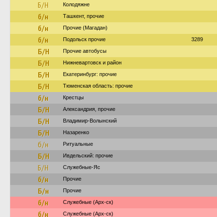
Б/Н
Колодяжне
б/н
Ташкент, прочие
б/н
Прочие (Магадан)
б/н
Подольск прочие
3289
Б/Н
Прочие автобусы
Б/Н
Нижневартовск и район
Б/Н
Екатеринбург: прочие
Б/Н
Тюменская область: прочие
б/н
Крестцы
Б/Н
Александрия, прочие
Б/Н
Владимир-Волынский
Б/Н
Назаренко
б/н
Ритуальные
Б/Н
Ивдельский: прочие
Б/Н
Служебные-Яс
б/н
Прочие
Б/н
Прочие
б/н
Служебные (Арх-ск)
б/н
Служебные (Арх-ск)