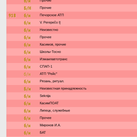
б/н
Прочие
Б/Н
Прочие
918
б/н
Печорское АТП
б/н
V. Perepečo IĮ
б/н
Неизвестно
б/н
Прочее
б/н
Касимов, прочие
б/н
Школы-Тосно
б/н
Измаилавтотранс
б/н
СПАП-1
б/н
АТП "Рейс"
б/н
Рязань, ритуал.
Б/н
Неизвестная принадлежность
б/н
Seknija
б/н
КасимПОАТ
б/н
Липецк, служебные
б/н
Прочее
б/н
Миронов И.А.
б/н
БАТ