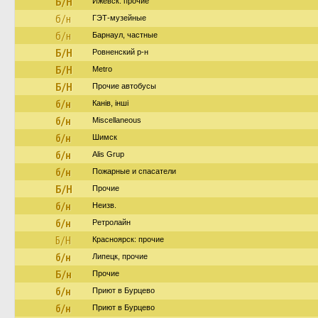
Б/Н
Ижевск: прочие
б/н
ГЭТ-музейные
б/н
Барнаул, частные
Б/Н
Ровненский р-н
Б/Н
Metro
Б/Н
Прочие автобусы
б/н
Канів, інші
б/н
Miscellaneous
б/н
Шимск
б/н
Alis Grup
б/н
Пожарные и спасатели
Б/Н
Прочие
б/н
Неизв.
б/н
Ретролайн
Б/Н
Красноярск: прочие
б/н
Липецк, прочие
Б/н
Прочие
б/н
Приют в Бурцево
б/н
Приют в Бурцево