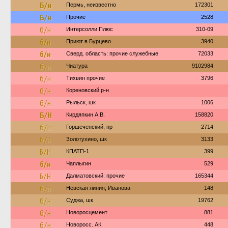
Б/н
Пермь, неизвестно
172301
Б/н
Прочие
2528
б/н
Интерсолли Плюс
310-09
б/н
Приют в Бурцево
3940
б/н
Сверд. область: прочие служебные
72033
б/н
Чиатура
9102984
б/н
Тихвин прочие
3796
б/н
Кореновский р-н
б/н
Рыльск, шк
1006
Б/Н
Кирдяпкин А.В.
158820
б/н
Горшеченский, пр
2714
б/н
Золотухино, шк
3133
Б/Н
КПАТП-1
399
б/н
Чаплыгин
529
Б/Н
Далматовский: прочие
165344
б/н
Невская линия, Иванова
148
б/н
Суджа, шк
19762
б/н
Новоросцемент
881
б/н
Новоросс. АК
448