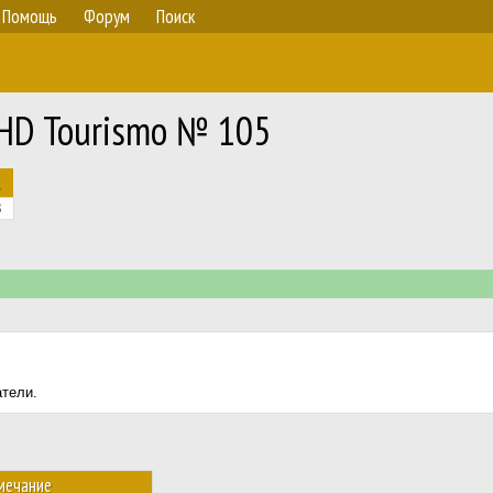
Помощь
Форум
Поиск
RHD Tourismo № 105
.
3
атели.
мечание