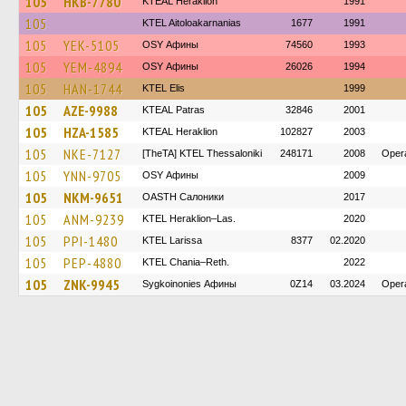
105
HKB-7780
KTEAL Heraklion
1991
105
KTEL Aitoloakarnanias
1677
1991
105
YEK-5105
OSY Афины
74560
1993
105
YEM-4894
OSY Афины
26026
1994
105
HAN-1744
KTEL Elis
1999
105
AZE-9988
KTEAL Patras
32846
2001
105
HZA-1585
KTEAL Heraklion
102827
2003
105
NKE-7127
[TheTA] KTEL Thessaloniki
248171
2008
Oper
105
YNN-9705
OSY Афины
2009
105
NKM-9651
OASTH Салоники
2017
105
ANM-9239
KTEL Heraklion–Las.
2020
105
PPI-1480
KTEL Larissa
8377
02.2020
105
PEP-4880
KTEL Chania–Reth.
2022
105
ZNK-9945
Sygkoinonies Афины
0Z14
03.2024
Opera