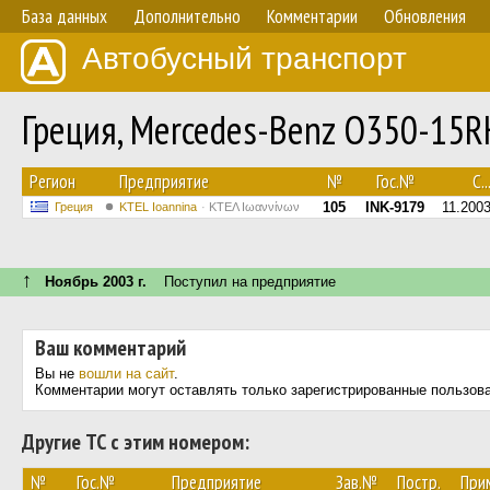
База данных
Дополнительно
Комментарии
Обновления
Автобусный транспорт
Греция, Mercedes-Benz O350-15
Регион
Предприятие
№
Гос.№
С..
105
INK-9179
11.200
Греция
KTEL Ioannina
ΚΤΕΛ Ιωαννίνων
↑
Ноябрь 2003 г.
Поступил на предприятие
Ваш комментарий
Вы не
вошли на сайт
.
Комментарии могут оставлять только зарегистрированные пользов
Другие ТС с этим номером:
№
Гос.№
Предприятие
Зав.№
Постр.
При