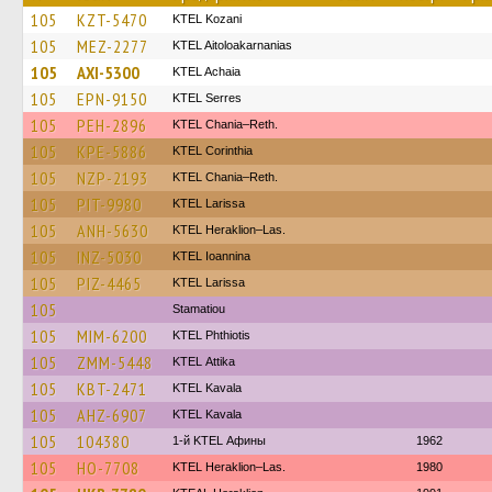
105
KZT-5470
ΚΤΕL Kozani
105
MEZ-2277
KTEL Aitoloakarnanias
105
AXI-5300
KTEL Achaia
105
EPN-9150
KTEL Serres
105
PEH-2896
KTEL Chania–Reth.
105
KPE-5886
KTEL Corinthia
105
NZP-2193
KTEL Chania–Reth.
105
PIT-9980
KTEL Larissa
105
ANH-5630
KTEL Heraklion–Las.
105
INZ-5030
KTEL Ioannina
105
PIZ-4465
KTEL Larissa
105
Stamatiou
105
MIM-6200
ΚΤΕL Phthiotis
105
ZMM-5448
KΤΕL Αttika
105
KBT-2471
KTEL Kavala
105
AHZ-6907
KTEL Kavala
105
104380
1-й KTEL Афины
1962
105
HO-7708
KTEL Heraklion–Las.
1980