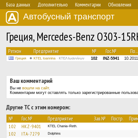
База данных
Дополнительно
Комментарии
Обновления
Автобусный транспорт
Греция, Mercedes-Benz O303-15
Регион
Предприятие
№
Гос.№
По...
102
INZ-5941
10.2011
Греция
KTEL Ioannina
ΚΤΕΛ Ιωαννίνων
Ваш комментарий
Вы не
вошли на сайт
.
Комментарии могут оставлять только зарегистрированные пользов
Другие ТС с этим номером:
№
Гос.№
Предприятие
Зав.№
Постр.
При
102
HKZ-9401
KTEL Chania–Reth.
102
ITA-7279
Dolphins