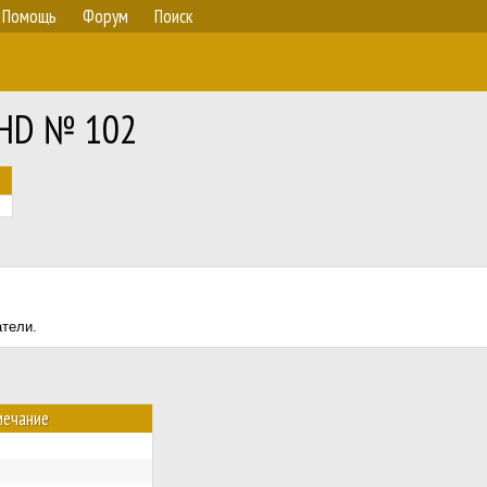
Помощь
Форум
Поиск
RHD № 102
атели.
мечание