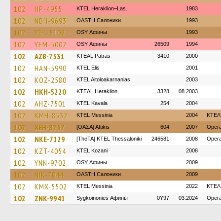
102
HP-4955
KTEL Heraklion–Las.
1983
102
NBH-9693
OASTH Салоники
1993
102
YEK-5102
OSY Афины
1993
102
YEM-5002
OSY Афины
26509
1994
102
AZB-7531
KTEAL Patras
3410
2000
102
HAN-5990
KTEL Elis
2001
102
KOZ-2580
KTEL Aitoloakarnanias
2003
102
HKH-5220
KTEAL Heraklion
3328
08.2003
102
AHZ-7501
KTEL Kavala
254
2004
102
KMH-8532
KTEL Messinia
2004
ΚΤΕΛ
102
XEH-8257
[ΟΑΣΑ] Αttikis
604
2007
Opera
102
NKE-7129
[TheTA] KTEL Thessaloniki
246581
2008
Opera
102
KZT-4054
ΚΤΕL Kozani
2008
102
YNN-9702
OSY Афины
2009
102
NIK-7044
OASTH Салоники
2009
102
KMX-5502
KTEL Messinia
2022
ΚΤΕΛ
102
ZNK-9941
Sygkoinonies Афины
0Y97
03.2024
Opera