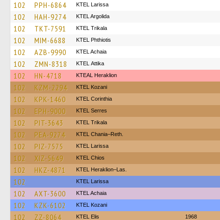
102
PPH-6864
KTEL Larissa
102
HAH-9274
KTEL Argolida
102
TKT-7591
ΚΤΕL Τrikala
102
MIM-6688
ΚΤΕL Phthiotis
102
AZB-9990
KTEL Achaia
102
ZMN-8318
KΤΕL Αttika
102
HN-4718
KTEAL Heraklion
102
KZM-2294
ΚΤΕL Kozani
102
KPK-1460
KTEL Corinthia
102
EPH-9000
KTEL Serres
102
PIT-3643
ΚΤΕL Τrikala
102
PEA-9274
KTEL Chania–Reth.
102
PIZ-7575
KTEL Larissa
102
XIZ-5649
KTEL Chios
102
HKZ-4871
KTEL Heraklion–Las.
102
KTEL Larissa
102
AXT-3600
KTEL Achaia
102
KZK-6102
ΚΤΕL Kozani
102
ZZ-8064
KTEL Elis
1968