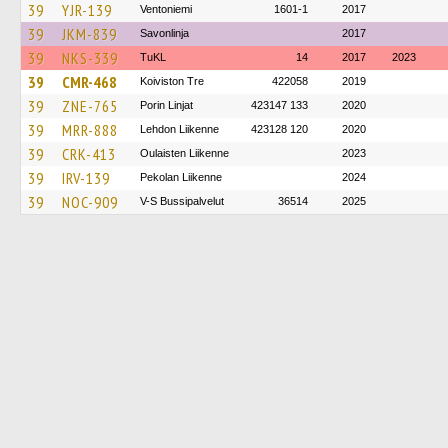
39
YJR-139
Ventoniemi
1601-1
2017
39
JKM-839
Savonlinja
2017
39
NKS-339
TuKL
14
2017
2023
39
CMR-468
Koiviston Tre
422058
2019
39
ZNE-765
Porin Linjat
423147 133
2020
39
MRR-888
Lehdon Liikenne
423128 120
2020
39
CRK-413
Oulaisten Liikenne
2023
39
IRV-139
Pekolan Liikenne
2024
39
NOC-909
V-S Bussipalvelut
36514
2025