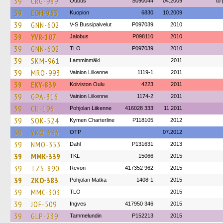
39
CRG-989
Oubus
S090044
04.2009
to
39
EOH-953
Kuopion
6830
10.2009
39
GNN-602
V-S Bussipalvelut
P097039
2010
39
YVR-107
Jalobus
P098110
2010
39
GNN-602
TLO
P097039
2010
39
SKM-961
Lamminmäki
2011
39
MRO-993
Vainion Liikenne
1119-1
2011
39
EKY-839
Koiviston Oulu
4223
2011
39
GPA-316
Vainion Liikenne
1174-2
2011
39
CIJ-196
Pohjolan Liikenne
416028 333
11.2011
39
SOK-524
Kymen Charterline
P118105
2012
39
YKO-636
OTP
07.2012
39
NMO-353
Dahl
P131631
2013
39
MMK-339
TKL
15066
2015
39
TZS-890
Revon
417352 962
2015
39
ZKO-383
Pohjolan Matka
1408-1
2015
39
MMC-303
TLO
2015
39
JOF-509
Ingves
417950 346
2015
39
GLP-239
Tammelundin
P152213
2015