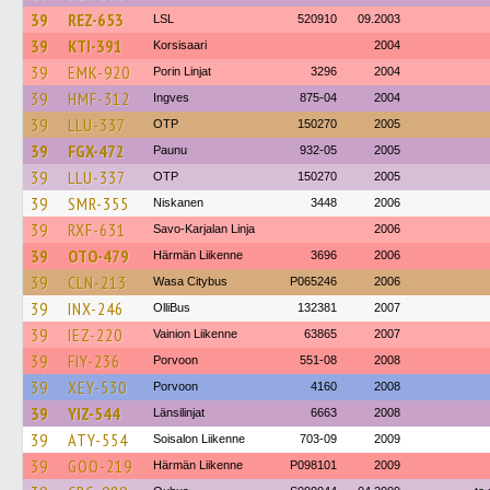
39
REZ-653
LSL
520910
09.2003
39
KTI-391
Korsisaari
2004
39
EMK-920
Porin Linjat
3296
2004
39
HMF-312
Ingves
875-04
2004
39
LLU-337
OTP
150270
2005
39
FGX-472
Paunu
932-05
2005
39
LLU-337
OTP
150270
2005
39
SMR-355
Niskanen
3448
2006
39
RXF-631
Savo-Karjalan Linja
2006
39
OTO-479
Härmän Liikenne
3696
2006
39
CLN-213
Wasa Citybus
P065246
2006
39
INX-246
OlliBus
132381
2007
39
IEZ-220
Vainion Liikenne
63865
2007
39
FIY-236
Porvoon
551-08
2008
39
XEY-530
Porvoon
4160
2008
39
YIZ-544
Länsilinjat
6663
2008
39
ATY-554
Soisalon Liikenne
703-09
2009
39
GOO-219
Härmän Liikenne
P098101
2009