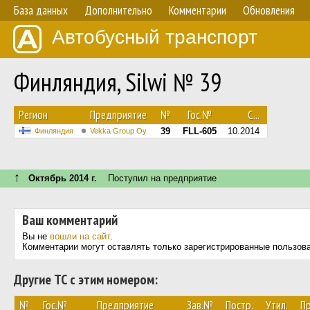
База данных
Дополнительно
Комментарии
Обновления
Автобусный транспорт
Финляндия, Silwi № 39
Регион
Предприятие
№
Гос.№
С...
39
FLL-605
10.2014
Финляндия
Vekka Group Oy
↑
Октябрь 2014 г.
Поступил на предприятие
Ваш комментарий
Вы не
вошли на сайт
.
Комментарии могут оставлять только зарегистрированные пользов
Другие ТС с этим номером:
№
Гос.№
Предприятие
Зав.№
Постр.
Утил.
П