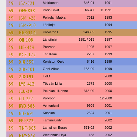
39
JBA-621
Makkonen
345-91
1991
39
OFV-838
Porin Linjat
66947
11.1991
39
JBM-428
Pohjolan Matka
7612
1993
39
JBM-910
Lähilinjat
1994
39
HGR-114
Koiviston L
148365
1995
39
OII-108
Länsilinjat
1981 / 013
1997
39
LIB-439
Porvoon
1925
1997
39
BCZ-172
Jari Kaari
2237
1999
39
XIX-639
Koiviston Oulu
8416
1999
39
XIB-501
Onni Vilkas
168-99
1999
39
ZIX-191
HelB
2000
39
LYB-413
Töysän Linja
2373
2000
39
JLU-39
Pekolan Liikenne
318-00
2000
39
CIJ-267
Porvoon
12.2000
39
RYO-383
Ventoniemi
9309
2001
39
NIF-691
Kuopion
2624
2001
39
FFJ-873
Tammelundin
2002
39
TNF-805
Lampinen Buses
571-02
2002
39
NEY-578
Westendin Linja
138
2002