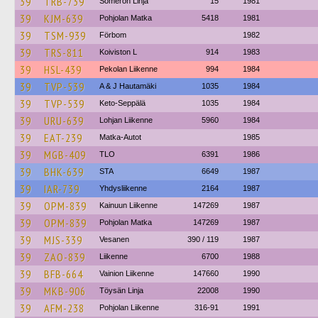
39
TRB-739
Someron Linja
15
1981
39
KJM-639
Pohjolan Matka
5418
1981
39
TSM-939
Förbom
1982
39
TRS-811
Koiviston L
914
1983
39
HSL-439
Pekolan Liikenne
994
1984
39
TVP-539
A & J Hautamäki
1035
1984
39
TVP-539
Keto-Seppälä
1035
1984
39
URU-639
Lohjan Liikenne
5960
1984
39
EAT-239
Matka-Autot
1985
39
MGB-409
TLO
6391
1986
39
BHK-639
STA
6649
1987
39
IAR-739
Yhdysliikenne
2164
1987
39
OPM-839
Kainuun Liikenne
147269
1987
39
OPM-839
Pohjolan Matka
147269
1987
39
MJS-339
Vesanen
390 / 119
1987
39
ZAO-839
Liikenne
6700
1988
39
BFB-664
Vainion Liikenne
147660
1990
39
MKB-906
Töysän Linja
22008
1990
39
AFM-238
Pohjolan Liikenne
316-91
1991