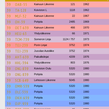
39
OAB-55
Kainuun Liikenne
121
1962
39
TA-128
Koiviston L
1118
1962
39
MLF-32
Kainuun Liikenne
22
1967
39
OH-39
Pohjola
2485
1969
39
OET-639
Kainuun Liikenne
466
1970
39
HEU-63
Yhdysliikenne
66
1971
39
TCM-739
Someron Linja
1124 / 757
1973
39
TEJ-239
Porin Linjat
3752
1974
39
TEJ-239
Jussilan Autoliike
3752
1974
39
AHT-639
Paikallislinjat
4209
1976
39
HHL-394
Yhdysliikenne
803
1976
39
ONL-839
Koiviston Oulu
5320
1980
39
ONL-839
Pohjola
5320
1980
39
SCB-649
Lehtosen Liikenne
5045
1980
39
OMR-539
Pohjola
5320
1980
39
OLC-339
Pohjola
5320
1980
39
OKH-639
Pohjola
5320
1980
39
OJP-939
Pohjola
5320
1980