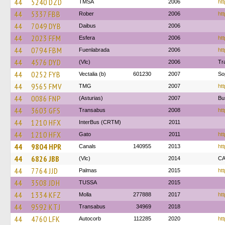
44
5240 DZD
TMSA
2006
htt
44
5337 FBB
Rober
2006
htt
44
7049 DYB
Daibus
2006
44
2023 FFM
Esfera
2006
htt
44
0794 FBM
Fuenlabrada
2006
htt
44
4576 DYD
(Vlc)
2006
Tr
44
0252 FYB
Vectalia (b)
601230
2007
So
44
9565 FMV
TMG
2007
htt
44
0086 FNP
(Asturias)
2007
Bu
44
3603 GFS
Transabus
2008
htt
44
1210 HFX
InterBus (CRTM)
2011
44
1210 HFX
Gato
2011
ht
44
9804 HPR
Canals
140955
2013
htt
44
6826 JBB
(Vlc)
2014
C
44
7764 JJD
Palmas
2015
htt
44
3508 JDH
TUSSA
2015
44
1334 KFZ
Molla
277888
2017
htt
44
9592 KTJ
Transabus
34969
2018
44
4760 LFK
Autocorb
112285
2020
htt