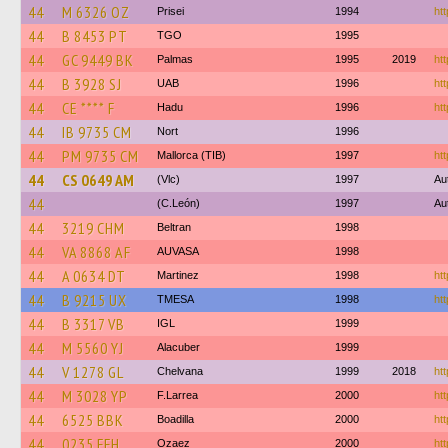
44
M 6326 OZ
Prisei
1994
htt
44
B 8453 PT
TGO
1995
44
GC 9449 BK
Palmas
1995
2019
htt
44
B 3928 SJ
UAB
1996
htt
44
CE **** F
Hadu
1996
htt
44
IB 9735 CM
Nort
1996
44
PM 9735 CM
Mallorca (TIB)
1997
htt
44
CS 0649 AM
(Vlc)
1997
Au
44
(C.León)
1997
Au
44
3219 CHM
Beltran
1998
44
VA 8868 AF
AUVASA
1998
44
A 0634 DT
Martinez
1998
htt
44
B 9215 UX
TMESA
1998
htt
44
B 3317 VB
IGL
1999
44
M 5560 YJ
Alacuber
1999
44
V 1278 GL
Chelvana
1999
2018
htt
44
M 3028 YP
F.Larrea
2000
htt
44
6525 BBK
Boadilla
2000
htt
44
0235 FFH
Ozaez
2000
ht