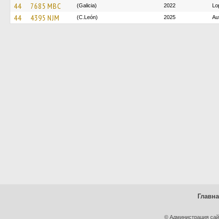
44
7685 MBC
(Galicia)
2022
Lo
44
4395 NJM
(C.León)
2025
Au
Главн
© Администрация сай