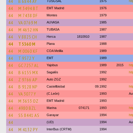
44
B 6844 AY
TUSGSAL
1975
htt
44
M 3494 BT
EMT Madrid
1976
44
M 7438 DF
Montes
1979
44
VA 0769 M
AUVASA
1985
44
M 4652 HN
TUBASA
1987
44
V 8825 CH
Herca
1810910
1987
44
T 5360 M
Plana
1988
44
M 0060 KF
COA Melilla
1989
44
T 9572 Y
EMT
1989
44
GC 7257 AL
Yajobus
1989
2015
htt
44
B 6155 MX
Sagalés
1992
ht
44
Z 9766 AP
Auto ZGZ
1992
44
B 9128 NP
Castellbisbal
09.1992
htt
44
VA 3077 Y
(C.León)
1993
Au
44
M 3653 OZ
EMT Madrid
1993
44
4980 BZL
Marina
074171
1993
htt
44
SS 8441 AS
Garayar
1994
htt
44
(UD)
1994
Au
44
M 4132 PY
InterBus (CRTM)
1994