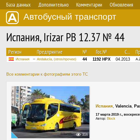
База данных
Дополнительно
Комментарии
Обновления
Автобусный транспорт
Испания, Irizar PB 12.37 № 44
Регион
Предприятие
№
Гос.№
С...
П
44
1192 HPX
04.2013
Испания
Andalucía, (otros/прочее)
A.
Все комментарии к фотографиям этого ТС
Испания
,
Valencia
,
Pa
17 марта 2019 г., воскрес
Автор:
Block
316