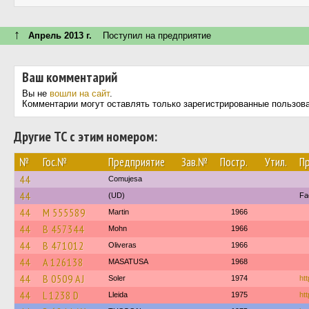
↑
Апрель 2013 г.
Поступил на предприятие
Ваш комментарий
Вы не
вошли на сайт
.
Комментарии могут оставлять только зарегистрированные пользов
Другие ТС с этим номером:
№
Гос.№
Предприятие
Зав.№
Постр.
Утил.
П
44
Comujesa
44
(UD)
Fa
44
M 555589
Martin
1966
44
B 457344
Mohn
1966
44
B 471012
Oliveras
1966
44
A 126138
MASATUSA
1968
44
B 0509 AJ
Soler
1974
htt
44
L 1238 D
Lleida
1975
ht