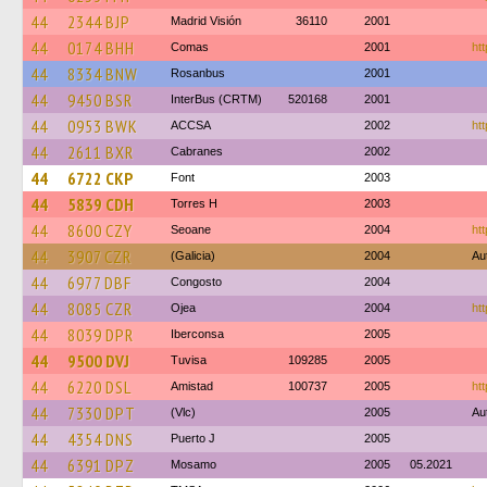
44
2344 BJP
Madrid Visión
36110
2001
44
0174 BHH
Comas
2001
htt
44
8334 BNW
Rosanbus
2001
44
9450 BSR
InterBus (CRTM)
520168
2001
44
0953 BWK
ACCSA
2002
htt
44
2611 BXR
Cabranes
2002
44
6722 CKP
Font
2003
44
5839 CDH
Torres H
2003
44
8600 CZY
Seoane
2004
ht
44
3907 CZR
(Galicia)
2004
Au
44
6977 DBF
Congosto
2004
44
8085 CZR
Ojea
2004
ht
44
8039 DPR
Iberconsa
2005
44
9500 DVJ
Tuvisa
109285
2005
44
6220 DSL
Amistad
100737
2005
htt
44
7330 DPT
(Vlc)
2005
Au
44
4354 DNS
Puerto J
2005
44
6391 DPZ
Mosamo
2005
05.2021