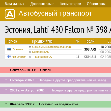
База данных
Дополнительно
Комментарии
Обновления
Автобусный транспорт
Эстония, Lahti 430 Falcon № 398 
Регион
Предприятие
№
Гос.№
С..
10.200
GoBus AS (Saaremaa osakond)
398 ARI
Эстония
08.200
Neomobile AS
11
KKH-811
02.198
Финляндия
T. Makkonen Oy
↑
Сентябрь 2011 г.
Списан
↑
Октябрь 2006 г.
Передан в другое предприятие или на завод
↑
2001 г. — Август 2002 г.
Передан в другое предприятие или на з
↑
Февраль 1988 г.
Поступил на предприятие