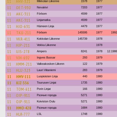
11
HHV-321
Mikkolan Liikenne
1578
1977
11
OET-930
Nevakivi
7203
1977
11
AKC-311
Förbom
4599
1977
11
AKC-311
Linjamatka
4599
1977
11
HJO-631
Hämeen Linja
4479
1977
11
TKU-211
Förbom
145595
1977
199
11
VKR-411
Kokkolan Liikenne
145739
1978
11
HJP-211
Vekka Liikenne
1978
11
UJS-278
Ampers
8241
1978
12.198
11
VJH-692
Ingves Bussar
293
1979
11
HMM-211
Valkeakosken Liikenn
122
1979
11
HLU-323
Lauri Viitaniemi
283
1979
11
HMV-111
Luopioisten Linja
440
1980
11
KIZ-336
Tourusen Linjat
1735
1980
11
TOM-611
Porin Linjat
166
1980
11
OJP-911
Разные города
5271
1980
11
OJP-911
Koiviston Oulu
5271
1980
11
HMO-428
Разные города
1684
1980
11
HLR-777
LSL
1748
1980