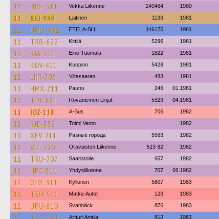
11
HPE-511
Vekka Liikenne
240464
1980
11
KEJ-949
Laitinen
1133
1981
11
UMO-991
ETELA-SLL
146175
1981
11
TRB-622
Kittilä
5296
1981
11
RJA-311
Eino Tuomala
1822
1981
11
KLN-411
Kuopion
5428
1981
11
LHR-706
Viitasaaren
483
1981
11
HMX-211
Paunu
246
01.1981
11
TPL-881
Rovaniemen Linjat
5323
04.1981
11
IOZ-118
A-Bus
705
1982
11
RJE-352
Toimi Vento
1982
11
XEV-211
Разные города
5563
1982
11
VLT-220
Oravaisten Liikenne
513-82
1982
11
TRU-707
Saaristotie
657
1982
11
HPC-511
Yhdysliikenne
707
06.1982
11
OLO-311
Kyllonen
5807
1983
11
TSH-511
Matka-Autot
123
1983
11
UPU-810
Svanbäck
876
1983
11
TTT-311
Artturi Anttila
812
1983