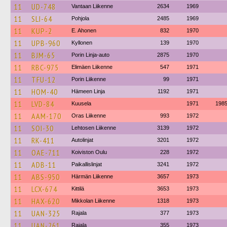
11
UD-748
Vantaan Liikenne
2634
1969
11
SLI-64
Pohjola
2485
1969
11
KUP-2
E. Ahonen
832
1970
11
UPB-960
Kyllonen
139
1970
11
BJM-65
Porin Linja-auto
2875
1970
11
RBC-975
Elimäen Liikenne
547
1971
11
TFU-12
Porin Liikenne
99
1971
11
HOM-40
Hämeen Linja
1192
1971
11
LVD-84
Kuusela
1971
198
11
AAM-170
Oras Liikenne
993
1972
11
SOI-30
Lehtosen Liikenne
3139
1972
11
RK-411
Autolinjat
3201
1972
11
OAE-711
Koiviston Oulu
228
1972
11
ADB-11
Paikallislinjat
3241
1972
11
ABS-950
Härmän Liikenne
3657
1973
11
LCX-674
Kittilä
3653
1973
11
HAX-620
Mikkolan Liikenne
1318
1973
11
UAN-325
Rajala
377
1973
11
UAN-261
Rajala
355
1973