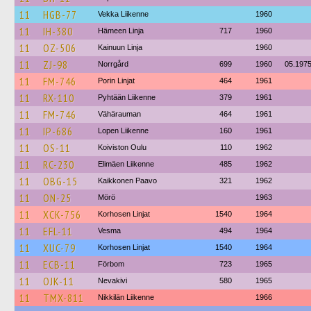
11
HGB-77
Vekka Liikenne
1960
11
IH-380
Hämeen Linja
717
1960
11
OZ-506
Kainuun Linja
1960
11
ZJ-98
Norrgård
699
1960
05.197
11
FM-746
Porin Linjat
464
1961
11
RX-110
Pyhtään Liikenne
379
1961
11
FM-746
Vähärauman
464
1961
11
IP-686
Lopen Liikenne
160
1961
11
OS-11
Koiviston Oulu
110
1962
11
RC-230
Elimäen Liikenne
485
1962
11
OBG-15
Kaikkonen Paavo
321
1962
11
ON-25
Mörö
1963
11
XCK-756
Korhosen Linjat
1540
1964
11
EFL-11
Vesma
494
1964
11
XUC-79
Korhosen Linjat
1540
1964
11
ECB-11
Förbom
723
1965
11
OJK-11
Nevakivi
580
1965
11
TMX-811
Nikkilän Liikenne
1966