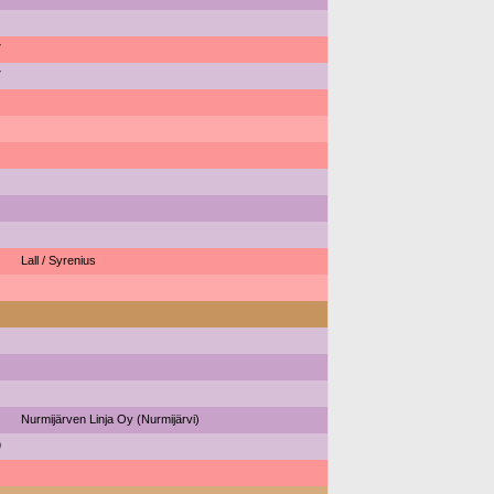
7
7
Lall / Syrenius
Nurmijärven Linja Oy (Nurmijärvi)
9