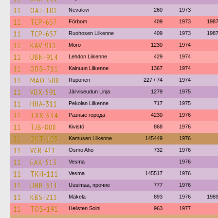
11
OAT-101
Nevakivi
260
1973
11
TCP-657
Förbom
409
1973
198
11
TCP-657
Ruohosen Liikenne
409
1973
198
11
KAV-911
Mörö
1230
1974
11
UBN-914
Lehdon Liikenne
429
1974
11
OBB-711
Kainuun Liikenne
1367
1974
11
MAO-508
Ruponen
227 / 74
1974
11
VBX-591
Järviseudun Linja
1279
1975
11
HHA-311
Pekolan Liikenne
717
1975
11
TXX-634
Разные города
4230
1976
11
TJB-808
Kivistö
868
1976
11
OKT-105
Kamusen Liikenne
145449
1976
11
VCR-411
Osmo Aho
732
1976
11
EAK-513
Vesma
1976
11
TKH-111
Vesma
145517
1976
11
UHB-611
Uusimaa, прочие
777
1976
11
KBS-211
Mäkela
893
1976
198
11
TOB-191
Hellsten Soini
963
1977