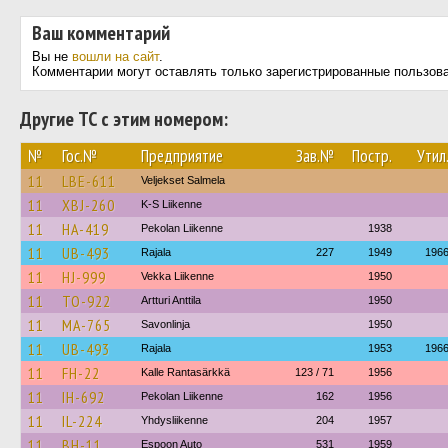
Ваш комментарий
Вы не
вошли на сайт
.
Комментарии могут оставлять только зарегистрированные пользов
Другие ТС с этим номером:
№
Гос.№
Предприятие
Зав.№
Постр.
Утил
11
LBE-611
Veljekset Salmela
11
XBJ-260
K-S Liikenne
11
HA-419
Pekolan Liikenne
1938
11
UB-493
Rajala
227
1949
196
11
HJ-999
Vekka Liikenne
1950
11
TO-922
Artturi Anttila
1950
11
MA-765
Savonlinja
1950
11
UB-493
Rajala
1953
196
11
FH-22
Kalle Rantasärkkä
123 / 71
1956
11
IH-692
Pekolan Liikenne
162
1956
11
IL-224
Yhdysliikenne
204
1957
11
BH-11
Espoon Auto
531
1959