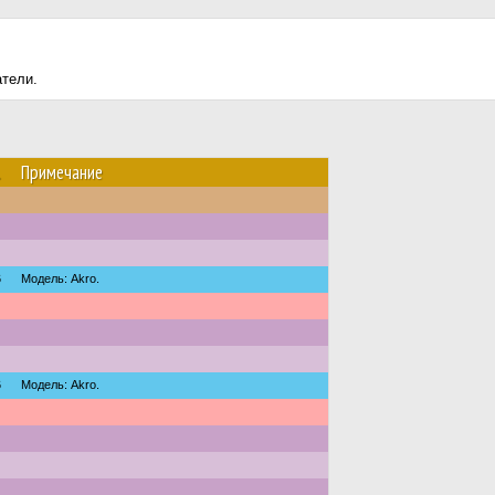
атели.
.
Примечание
6
Модель: Akro.
6
Модель: Akro.