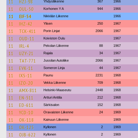
11
HZJ-98
Yhdysliikenne
367
1966
11
OUL-50
Korhonen Y A
944
1966
11
EIF-54
Nikkilän Liikenne
1966
11
IHZ-42
Ylisen
250
1967
11
TCK-411
Porin Linjat
2066
1967
11
OUD-11
Koiviston Oulu
1967
11
IRL-4
Pekolan Liikenne
88
1967
11
UZY-21
Rajala
34
1967
11
TAT-771
Jussilan Autoliike
2066
1967
11
EVK-11
Someron Linja
44
1967
11
IXS-11
Paunu
2231
1968
11
IZO-20
Vekka Liikenne
709
1968
11
AMX-811
Helsinki-Maaseutu
2448
1968
11
EN-511
Artturi Anttila
212
1968
11
ED-611
Särkisalon
152
1968
11
YCD-10
Oravaisten Liikenne
24
1969
11
OK-118
Kainuun Liikenne
1969
11
OK-125
Kyllonen
2
1969
11
OJB-622
Kyllonen
2
1969