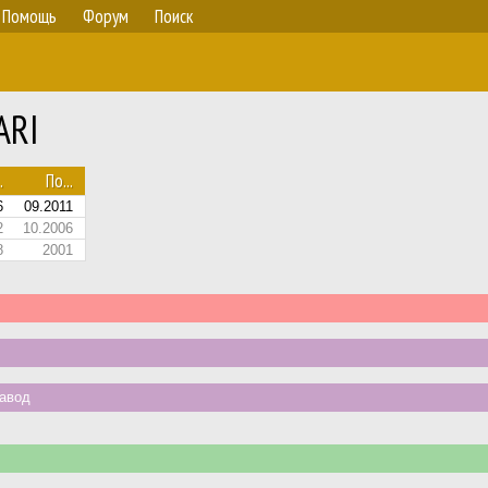
Помощь
Форум
Поиск
ARI
.
По...
6
09.2011
2
10.2006
8
2001
авод