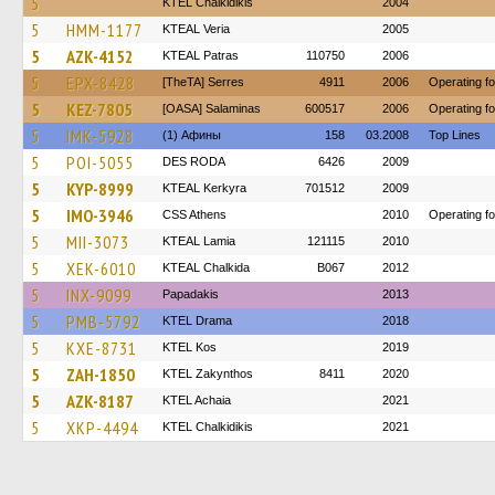
5
ΚΤΕL Chalkidikis
2004
5
HMM-1177
KTEAL Veria
2005
5
AZK-4152
KTEAL Patras
110750
2006
5
EPX-8428
[TheTA] Serres
4911
2006
Operating 
5
KEZ-7805
[OASA] Salaminas
600517
2006
Operating f
5
IMK-5928
(1) Афины
158
03.2008
Top Lines
5
POI-5055
DES RODA
6426
2009
5
KYP-8999
KTEAL Kerkyra
701512
2009
5
IMO-3946
CSS Athens
2010
Operating fo
5
MII-3073
KTEAL Lamia
121115
2010
5
XEK-6010
KTEAL Chalkida
B067
2012
5
INX-9099
Papadakis
2013
5
PMB-5792
KTEL Drama
2018
5
KXE-8731
KTEL Kos
2019
5
ZAH-1850
KTEL Zakynthos
8411
2020
5
AZK-8187
KTEL Achaia
2021
5
XKP-4494
ΚΤΕL Chalkidikis
2021