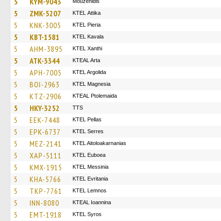
5
KYM-9043
Mouzenidis
5
ZMK-5207
KΤΕL Αttika
5
KNK-3005
KTEL Pieria
5
KBT-1581
KTEL Kavala
5
AHM-3895
KTEL Xanthi
5
ATK-3344
KTEAL Arta
5
APH-7005
KTEL Argolida
5
BOI-2963
ΚΤΕL Magnesia
5
KTZ-2906
KTEAL Ptolemaida
5
HKY-3252
TTS
5
EEK-7448
KTEL Pellas
5
EPK-6737
KTEL Serres
5
MEZ-2141
KTEL Aitoloakarnanias
5
XAP-5111
ΚΤΕL Euboea
5
KMX-1915
KTEL Messinia
5
KHA-5766
ΚΤΕL Evritania
5
TKP-7761
KTEL Lemnos
5
INN-8080
KTEAL Ioannina
5
EMT-1918
KTEL Syros