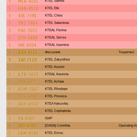
5
MEB-4161
KTEL Samos
5
HAN-4510
KTEL Elis
5
XIB-7598
KTEL Chios
5
YNZ-5984
KTEL Salaminas
5
PAE-3022
KTEAL Florina
5
EPH-8888
KTEAL Serres
5
INK-9204
KTEAL Ioannina
5
KAH-9111
Фессалия
Τουριστικό
5
ZAE-7120
KTEL Zakynthos
5
KZK-8370
ΚΤΕL Kozani
5
KTB-5655
KTEAL Kastoria
5
AXX-6677
KTEL Achaia
5
KOM-2867
KTEL Rhodope
5
PZE-6940
KTEL Preveza
5
AKH-6310
ΚΤΕΛ Λακωνίας
5
EYA-3473
KTEL Cephalonia
5
YN-8405
ISAP
5
XEH-8380
[OASA] Corinthia
Operating f
5
EBM-8180
KTEL Evrou