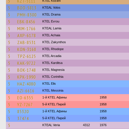
5
KZT-5111
ΚΤΕL Kozani
5
BOO-5813
KTEAL Volos
5
PMH-8300
KTEL Drama
5
EBK-8456
KTEL Evrou
5
MIM-1766
KTEAL Lamia
5
AXP-6178
KTEL Achaia
5
ZAB-8531
KTEL Zakynthos
5
KON-3168
KTEL Rhodope
5
TPZ-6125
KTEL Arcadia
5
KAK-9722
ΚΤΕL Karditsa
5
BOK-1748
ΚΤΕL Magnesia
5
KPK-1990
KTEL Corinthia
5
HAZ-4080
KTEL Elis
5
AZI-6616
KTEL Messinia
5
EO-6355
1-й KTEL Афины
1958
5
YZ-7267
5-й KTEL Пирей
1958
5
85320
1-й KTEL Афины
1958
5
37474
5-й KTEL Пирей
1958
5
KTEAL Veria
4312
1976