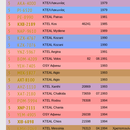
5
AKA-4000
ΚΤΕΛ Λακωνίας
1979
5
PI-6520
ΚΤΕΛ Λακωνίας
1979
5
PE-8990
KTEAL Patras
1981
5
KXB-2189
KTEL Kos
46241
1985
5
NAP-9610
KTEAL Mytilene
1989
5
KZX-4767
KTEAL Kozani
1990
5
KZK-7076
KTEAL Kozani
1990
5
YNZ-5967
KTEL Aegina
1991
5
BOM-4209
KTEAL Volos
82
08.1991
5
YEH-7405
OSY Афины
1993
5
MEK-1827
KTEAL Aigio
1993
5
AXT-8100
KTEAL Aigio
1993
5
AHZ-1110
KTEL Xanthi
20869
1993
5
XAT-2180
KTEAL Chalkida
73659
07.1993
5
POM-3994
ΚΤΕL Rodou
78308
1994
5
XNP-2111
KTEAL Chania
1994
5
YEM-4905
OSY Афины
26038
1994
5
XIB-6898
KTEAL Chios
21598
1994
5
KMH-2069
KTEL Messinia
76313
04.1994
Χριστοπουλ