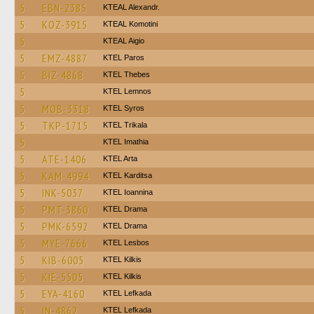
5
EBN-2385
KTEAL Alexandr.
5
KOZ-3915
KTEAL Komotini
5
KTEAL Aigio
5
EMZ-4887
KTEL Paros
5
BIZ-4868
KTEL Thebes
5
KTEL Lemnos
5
MOB-3318
KTEL Syros
5
TKP-1715
ΚΤΕL Τrikala
5
KTEL Imathia
5
ATE-1406
KTEL Arta
5
KAM-4994
ΚΤΕL Karditsa
5
INK-5037
KTEL Ioannina
5
PMT-3860
KTEL Drama
5
PMK-6592
KTEL Drama
5
MYE-7666
KTEL Lesbos
5
KIB-6005
KTEL Kilkis
5
KIE-5505
KTEL Kilkis
5
EYA-4160
KTEL Lefkada
5
IN-4862
KTEL Lefkada