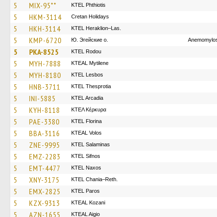
5
MIX-95**
ΚΤΕL Phthiotis
5
HKM-3114
Cretan Holidays
5
HKH-3114
KTEL Heraklion–Las.
5
KMP-6720
Ю. Эгейские о.
Anemomylos
5
PKA-8525
ΚΤΕL Rodou
5
MYH-7888
KTEAL Mytilene
5
MYH-8180
KTEL Lesbos
5
HNB-3711
KTEL Thesprotia
5
INI-5885
KTEL Arcadia
5
KYH-8118
ΚΤΕΛ Κέρκυρα
5
PAE-3380
KTEL Florina
5
BBA-3116
KTEAL Volos
5
ZNE-9995
KTEL Salaminas
5
EMZ-2283
KTEL Sifnos
5
EMT-4477
KTEL Naxos
5
XNY-3175
KTEL Chania–Reth.
5
EMX-2825
KTEL Paros
5
KZX-9313
KTEAL Kozani
5
AZN-1655
KTEAL Aigio