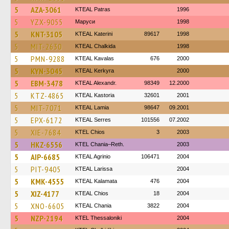
5
AZA-3061
KTEAL Patras
1996
5
YZX-9055
Маруси
1998
5
KNT-3105
KTEAL Katerini
89617
1998
5
MIT-2630
KTEAL Chalkida
1998
5
PMN-9288
KTEAL Kavalas
676
2000
5
KYN-3045
KTEAL Kerkyra
2000
5
EBM-3478
KTEAL Alexandr.
98349
12.2000
5
KTZ-4865
KTEAL Kastoria
32601
2001
5
MIT-7071
KTEAL Lamia
98647
09.2001
5
EPX-6172
KTEAL Serres
101556
07.2002
5
XIE-7684
KTEL Chios
3
2003
5
HKZ-6556
KTEL Chania–Reth.
2003
5
AIP-6685
KTEAL Agrinio
106471
2004
5
PIT-9405
KTEAL Larissa
2004
5
KMK-4555
KTEAL Kalamata
476
2004
5
XIZ-4177
KTEAL Chios
18
2004
5
XNO-6605
KTEAL Chania
3822
2004
5
NZP-2194
KTEL Thessaloniki
2004