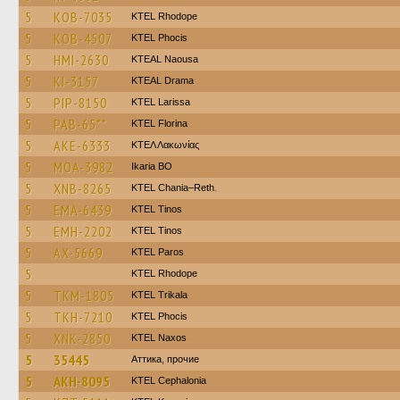
5
KOB-7035
KTEL Rhodope
5
KOB-4507
ΚΤΕL Phocis
5
HMI-2630
KTEAL Naousa
5
KI-3157
KTEAL Drama
5
PIP-8150
KTEL Larissa
5
PAB-65**
KTEL Florina
5
AKE-6333
ΚΤΕΛ Λακωνίας
5
MOA-3982
Ikaria BO
5
XNB-8265
KTEL Chania–Reth.
5
EMA-6439
KTEL Tinos
5
EMH-2202
KTEL Tinos
5
AX-5669
KTEL Paros
5
KTEL Rhodope
5
TKM-1805
ΚΤΕL Τrikala
5
TKH-7210
ΚΤΕL Phocis
5
XNK-2850
KTEL Naxos
5
35445
Аттика, прочие
5
AKH-8095
KTEL Cephalonia