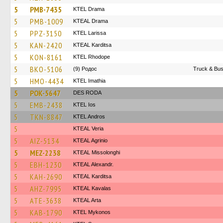
5
PMB-7435
KTEL Drama
5
PMB-1009
KTEAL Drama
5
PPZ-3150
KTEL Larissa
5
KAN-2420
KTEAL Karditsa
5
KON-8161
KTEL Rhodope
5
BKO-5106
(9) Родос
Truck & Bus
5
HMO-4434
KTEL Imathia
5
POK-5647
DES RODA
5
EMB-2438
KTEL Ios
5
TKN-8847
KTEL Andros
5
KTEAL Veria
5
AIZ-5134
KTEAL Agrinio
5
MEZ-2238
KTEAL Missolonghi
5
EBH-1230
KTEAL Alexandr.
5
KAH-2690
KTEAL Karditsa
5
AHZ-7995
KTEAL Kavalas
5
ATE-3638
KTEAL Arta
5
KAB-1790
KTEL Mykonos