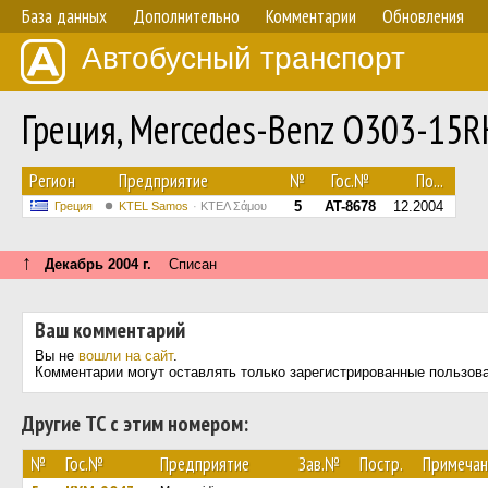
База данных
Дополнительно
Комментарии
Обновления
Автобусный транспорт
Греция, Mercedes-Benz O303-15
Регион
Предприятие
№
Гос.№
По...
5
AT-8678
12.2004
Греция
KTEL Samos
ΚΤΕΛ Σάμου
↑
Декабрь 2004 г.
Списан
Ваш комментарий
Вы не
вошли на сайт
.
Комментарии могут оставлять только зарегистрированные пользов
Другие ТС с этим номером:
№
Гос.№
Предприятие
Зав.№
Постр.
Примечан