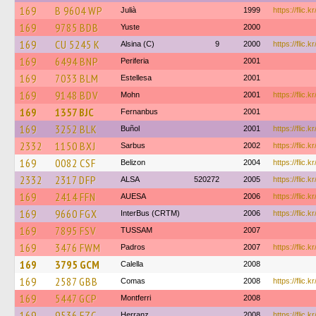
169
B 9604 WP
Julià
1999
https://flic
169
9785 BDB
Yuste
2000
169
CU 5245 K
Alsina (C)
9
2000
https://flic.
169
6494 BNP
Periferia
2001
169
7033 BLM
Estellesa
2001
169
9148 BDV
Mohn
2001
https://flic.
169
1357 BJC
Fernanbus
2001
169
3252 BLK
Buñol
2001
https://flic.
2332
1150 BXJ
Sarbus
2002
https://flic.
169
0082 CSF
Belizon
2004
https://flic
2332
2317 DFP
ALSA
520272
2005
https://flic
169
2414 FFN
AUESA
2006
https://flic.
169
9660 FGX
InterBus (CRTM)
2006
https://flic.
169
7895 FSV
TUSSAM
2007
169
3476 FWM
Padros
2007
https://flic.
169
3795 GCM
Calella
2008
169
2587 GBB
Comas
2008
https://flic.
169
5447 GCP
Montferri
2008
169
9536 FZC
Herranz
2008
https://flic.