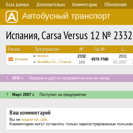
База данных
Дополнительно
Комментарии
Обновления
Автобусный транспорт
Испания, Carsa Versus 12 № 2332
Регион
Предприятие
№
Гос.№
С...
Monbus
2332
2011
4976 FNB
Испания
AlcalaBus S.L. (Trapsa)
169
03.2007
↑
2011 г.
Передан в другое предприятие или на завод
↑
Март 2007 г.
Поступил на предприятие
Ваш комментарий
Вы не
вошли на сайт
.
Комментарии могут оставлять только зарегистрированные пользов