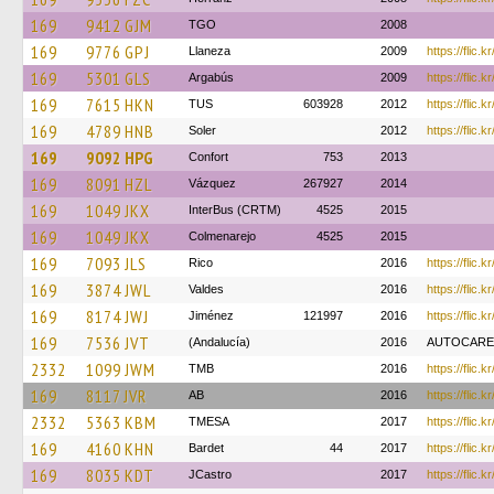
169
9412 GJM
TGO
2008
169
9776 GPJ
Llaneza
2009
https://flic.
169
5301 GLS
Argabús
2009
https://flic.k
169
7615 HKN
TUS
603928
2012
https://flic.
169
4789 HNB
Soler
2012
https://flic.
169
9092 HPG
Confort
753
2013
169
8091 HZL
Vázquez
267927
2014
169
1049 JKX
InterBus (CRTM)
4525
2015
169
1049 JKX
Colmenarejo
4525
2015
169
7093 JLS
Rico
2016
https://flic
169
3874 JWL
Valdes
2016
https://flic.
169
8174 JWJ
Jiménez
121997
2016
https://flic
169
7536 JVT
(Andalucía)
2016
AUTOCARES 
2332
1099 JWM
TMB
2016
https://flic.
169
8117 JVR
AB
2016
https://flic.
2332
5363 KBM
TMESA
2017
https://flic.
169
4160 KHN
Bardet
44
2017
https://flic.
169
8035 KDT
JCastro
2017
https://flic.