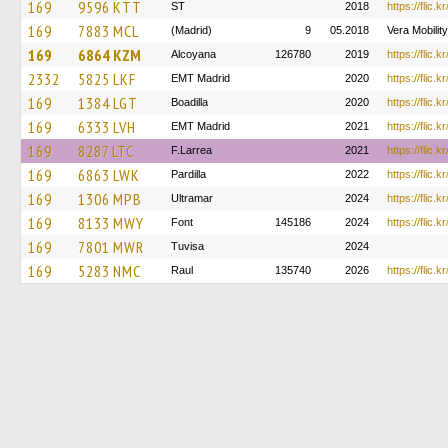
169
9596 KTT
ST
2018
https://flic.
169
7883 MCL
(Madrid)
9
05.2018
Vera Mobilit
169
6864 KZM
Alcoyana
126780
2019
https://flic.
2332
5825 LKF
EMT Madrid
2020
https://flic.
169
1384 LGT
Boadilla
2020
https://flic.
169
6333 LVH
EMT Madrid
2021
https://flic.
169
8287 LTC
F.Larrea
2021
https://flic.
169
6863 LWK
Pardilla
2022
https://flic
169
1306 MPB
Ultramar
2024
https://flic.
169
8133 MWY
Font
145186
2024
https://flic.
169
7801 MWR
Tuvisa
2024
169
5283 NMC
Raul
135740
2026
https://flic.