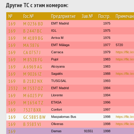
Другие ТС с этим номером:
№
Гос.№
Предприятие
Зав.№
Постр.
Примечан
169
M 0236 BD
EMT Madrid
1975
169
B 2447 BC
IGL
1975
169
M 4189 BG
Arriva M
1976
169
MA 3876
EMT Málaga
1977
5720
169
CA 0757 J
Carraca
1979
https://flic.
169
M 8528 FG
Pujol
1983
https://flic.
169
A 6969 AG
Alcoyana
1983
169
M 9026 IZ
Sagalés
1988
https://flic.
169
B 2182 NX
TUSGSAL
1993
2332
M 7537 OZ
EMT Madrid
1994
169
M 6023 PV
Llorente
1994
169
M 1654 TZ
ETASA
1996
169
7527 BXR
Confort
1997
169
GC 5885 BW
Maspalomas Bus
1998
https://flic.
169
B 3583 VJ
Oliveras
1998
https://flic.
169
Damas
91551
1998