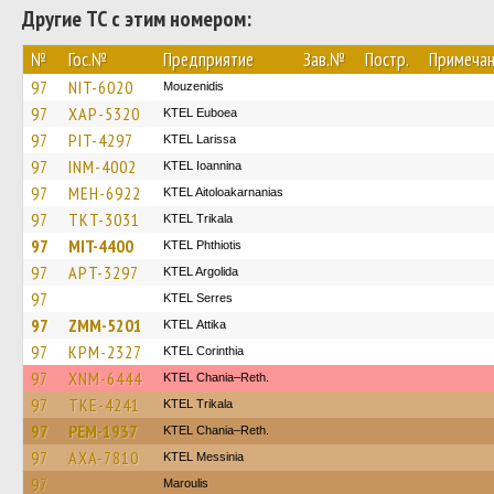
Другие ТС с этим номером:
№
Гос.№
Предприятие
Зав.№
Постр.
Примеча
97
NIT-6020
Mouzenidis
97
XAP-5320
ΚΤΕL Euboea
97
PIT-4297
KTEL Larissa
97
INM-4002
KTEL Ioannina
97
MEH-6922
KTEL Aitoloakarnanias
97
TKT-3031
ΚΤΕL Τrikala
97
MIT-4400
ΚΤΕL Phthiotis
97
APT-3297
KTEL Argolida
97
KTEL Serres
97
ZMM-5201
KΤΕL Αttika
97
KPM-2327
KTEL Corinthia
97
XNM-6444
KTEL Chania–Reth.
97
TKE-4241
ΚΤΕL Τrikala
97
PEM-1937
KTEL Chania–Reth.
97
AXA-7810
KTEL Messinia
97
Maroulis