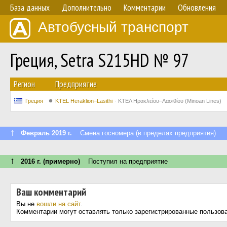
База данных
Дополнительно
Комментарии
Обновления
Автобусный транспорт
Греция, Setra S215HD № 97
Регион
Предприятие
Греция
KTEL Heraklion–Lasithi
ΚΤΕΛ Ηρακλείου–Λασιθίου (Minoan Lines)
↑
Февраль 2019 г.
Смена госномера (в пределах предприятия)
↑
2016 г. (примерно)
Поступил на предприятие
Ваш комментарий
Вы не
вошли на сайт
.
Комментарии могут оставлять только зарегистрированные пользов