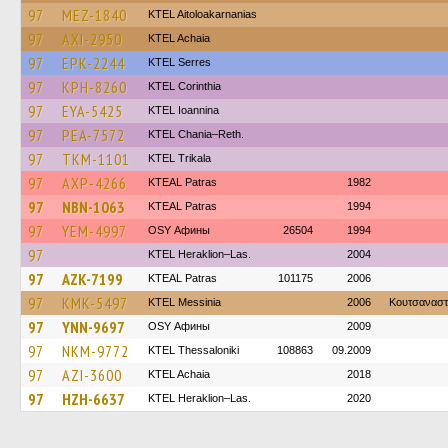
97
MEZ-1840
KTEL Aitoloakarnanias
97
AXI-2950
KTEL Achaia
97
EPK-2244
KTEL Serres
97
KPH-8260
KTEL Corinthia
97
EYA-5425
KTEL Ioannina
97
PEA-7572
KTEL Chania–Reth.
97
TKM-1101
ΚΤΕL Τrikala
97
AXP-4266
KTEAL Patras
1982
97
NBN-1063
KTEAL Patras
1994
97
YEM-4997
OSY Афины
26504
1994
97
KTEL Heraklion–Las.
2004
97
AZK-7199
KTEAL Patras
101175
2006
97
KMK-5497
KTEL Messinia
2006
Κουτσαναστ
97
YNN-9697
OSY Афины
2009
97
NKM-9772
KTEL Thessaloniki
108863
09.2009
97
AZI-3600
KTEL Achaia
2018
97
HZH-6637
KTEL Heraklion–Las.
2020