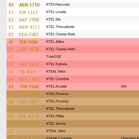
85
AKM-2750
ΚΤΕΛ Λακωνίας
85
BIN-1163
KTEL Livadia
85
HAP-7998
KTEL Elis
85
NKM-8572
KTEL Thessaloniki
85
PEH-3485
KTEL Chania–Reth.
42
YEN-9086
KΤΕL Αttika
42
XNP-4198
KTEL Chania–Reth.
42
TrainΟSE
42
XAN-3668
ΚΤΕL Euboea
42
TB-8947
KTEAL Volos
85
KPH-7985
KTEL Corinthia
85
TPH-5900
KTEL Arcadia
504
42
PZK-1840
KTEL Preveza
42
PZE-7860
KTEL Preveza
42
NAN-9179
KTEL Thessaloniki
42
EEK-6274
KTEL Pellas
42
EPK-6380
KTEL Serres
42
KTEAL Volos
42
XEH-8242
[OASA] Corinthia
Operating 