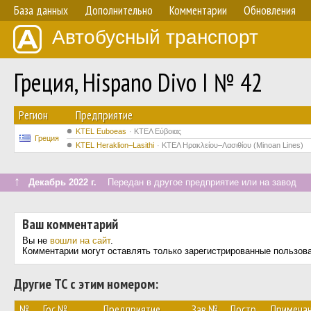
База данных
Дополнительно
Комментарии
Обновления
Автобусный транспорт
Греция, Hispano Divo I № 42
Регион
Предприятие
ΚΤΕL Euboeas
ΚΤΕΛ Εύβοιας
Греция
KTEL Heraklion–Lasithi
ΚΤΕΛ Ηρακλείου–Λασιθίου (Minoan Lines)
↑
Декабрь 2022 г.
Передан в другое предприятие или на завод
Ваш комментарий
Вы не
вошли на сайт
.
Комментарии могут оставлять только зарегистрированные пользов
Другие ТС с этим номером:
№
Гос.№
Предприятие
Зав.№
Постр.
Примеча