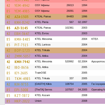
42
YEM-4942
OSY Афины
26013
1994
85
YEM-4985
OSY Афины
26091
1994
42
AZA-1505
KTEAL Patras
84483
1996
42
KNH-8242
KTEL Pieria
567
02.1997
85
AZI-3145
KTEAL Patras
102361
2003
42
EBH-3647
KTEL Evrou
2003
85
KMH-8485
KTEL Messinia
2004
ΚΤΕΛ
85
PIT-7515
KTEL Larissa
2004
42
BOP-1723
ΚΤΕL Τrikala
2004
42
ZMM-5057
KΤΕL Αttika
2004
42
KMH-7942
KTEL Messinia
520992
02.2004
Αργυροπου
42
IBO-8656
KΤΕL Αttika
2005
85
IEY-2605
TrainΟSE
2005
85
TKM-4985
ΚΤΕL Τrikala
337
2005
42
KIH-9755
[OASTH] Kilkis
108754
2005
Για λογαρι
85
EPI-5008
[TheTA] Serres
107557
04.2005
Operating 
85
KZT-3872
ΚΤΕL Kozani
2008
85
HKP-2022
Union
2008