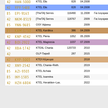
42
HAN-5000
KTEL Elis
828
04.2008
42
YPY-5488
KTEL Elis
828
04.2008
85
EPI-9163
[TheTA] Serres
116490
11.2008
Για λογαρι
42
NKM-8519
[TheTA] Serres
118767
2009
Για λογαρι
85
YNN-9685
OSY Афины
2009
85
KAM-1750
ΚΤΕL Karditsa
386
04.2009
42
KNP-4342
KTEL Pieria
1052
05.2009
42
BOI-2922
ΚΤΕL Magnesia
1037
07.2009
42
XBA-1742
KTEAL Chania
120733
2010
42
OLP Пирей
287
2015
42
KYP-3003
ΚΤΕΛ Κέρκυρα
2018
42
XNY-2542
KTEL Chania–Reth.
2019
85
AZI-9303
KTEL Achaia
2019
85
INY-1585
KTEL Ioannina
2021
42
HZH-6804
KTEL Heraklion–Las.
2022