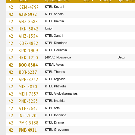
42
KZM-4797
ΚΤΕL Kozani
42
AZB-5972
KTEL Achaia
42
AHZ-8388
KTEL Kavala
42
HKN-5842
Union
42
AHZ-1354
KTEL Xanthi
42
KOZ-4822
KTEL Rhodope
42
KPK-1909
KTEL Corinthia
42
HKK-1210
(46/83) Ираклион
Detur
42
BOO-8384
KTEAL Volos
42
KBT-6237
KTEL Thebes
42
APH-8242
KTEL Argolida
42
MIX-5020
ΚΤΕL Phthiotis
42
MEH-7857
KTEL Aitoloakarnanias
42
PNE-3253
KTEL Imathia
42
ATE-5642
KTEL Arta
42
INT-7020
KTEL Ioannina
42
PMK-5138
KTEL Drama
42
PNE-4921
ΚΤΕL Grevenon