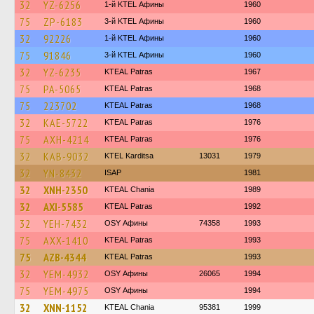
32
YZ-6256
1-й KTEL Афины
1960
75
ZP-6183
3-й KTEL Афины
1960
32
92226
1-й KTEL Афины
1960
75
91846
3-й KTEL Афины
1960
32
YZ-6235
KTEAL Patras
1967
75
PA-5065
KTEAL Patras
1968
75
223702
KTEAL Patras
1968
32
KAE-5722
KTEAL Patras
1976
75
AXH-4214
KTEAL Patras
1976
32
KAB-9032
ΚΤΕL Karditsa
13031
1979
32
YN-8432
ISAP
1981
32
XNH-2350
KTEAL Chania
1989
32
AXI-5585
KTEAL Patras
1992
32
YEH-7432
OSY Афины
74358
1993
75
AXX-1410
KTEAL Patras
1993
75
AZB-4344
KTEAL Patras
1993
32
YEM-4932
OSY Афины
26065
1994
75
YEM-4975
OSY Афины
1994
32
XNN-1152
KTEAL Chania
95381
1999