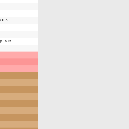
 ΚΤΕΛ
ς Tours