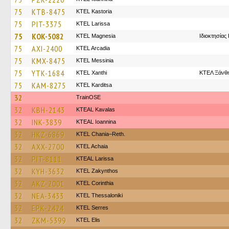
75
KTB-8475
KTEL Kastoria
75
PIT-3375
KTEL Larissa
75
KOK-5082
ΚΤΕL Magnesia
Ιδιοκτησίας
75
AXI-2400
KTEL Arcadia
75
KMX-8475
KTEL Messinia
75
YTK-1684
KTEL Xanthi
ΚΤΕΛ Ξάνθη
75
KAM-8275
ΚΤΕL Karditsa
32
TrainΟSE
32
KBH-2143
KTEAL Kavalas
32
INK-3839
KTEAL Ioannina
32
HKZ-6869
KTEL Chania–Reth.
32
AXX-2700
KTEL Achaia
32
PIT-8111
KTEAL Larissa
32
KYH-3632
KTEL Zakynthos
32
AKZ-2001
KTEL Corinthia
32
NEA-3433
KTEL Thessaloniki
32
EPK-2424
KTEL Serres
32
ZKM-5399
KTEL Elis