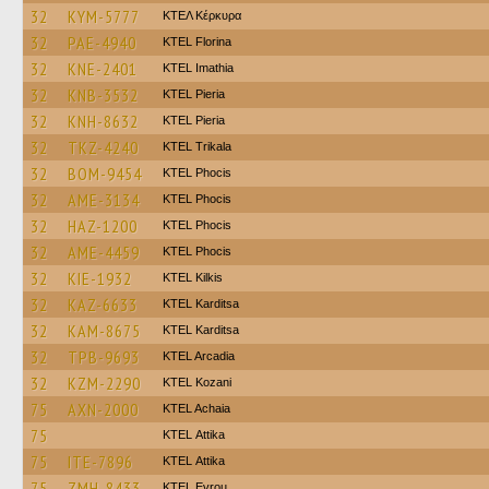
32
KYM-5777
ΚΤΕΛ Κέρκυρα
32
PAE-4940
KTEL Florina
32
KNE-2401
KTEL Imathia
32
KNB-3532
KTEL Pieria
32
KNH-8632
KTEL Pieria
32
TKZ-4240
ΚΤΕL Τrikala
32
BOM-9454
ΚΤΕL Phocis
32
AME-3134
ΚΤΕL Phocis
32
HAZ-1200
ΚΤΕL Phocis
32
AME-4459
ΚΤΕL Phocis
32
KIE-1932
KTEL Kilkis
32
KAZ-6633
ΚΤΕL Karditsa
32
KAM-8675
ΚΤΕL Karditsa
32
TPB-9693
KTEL Arcadia
32
KZM-2290
ΚΤΕL Kozani
75
AXN-2000
KTEL Achaia
75
KΤΕL Αttika
75
ITE-7896
KΤΕL Αttika
75
ZMH-8433
KTEL Evrou