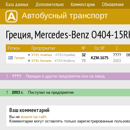
База данных
Дополнительно
Комментарии
Обновления
Автобусный транспорт
Греция, Mercedes-Benz O404-15
Регион
Предприятие
№
Гос.№
С...
32
????
0
KTEL Imathias
ΚΤΕΛ Ημαθίας
KZM-1675
Греция
75
2003
ΚΤΕL Kozanis
ΚΤΕΛ Κοζάνης
↑
????
Передан в другое предприятие или на завод
↑
2003 г.
Поступил на предприятие
Ваш комментарий
Вы не
вошли на сайт
.
Комментарии могут оставлять только зарегистрированные пользов