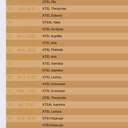
32
AXM-5200
KTEL Elis
32
HNA-6827
KTEL Thesprotia
32
XAN-7939
ΚΤΕL Euboea
32
KTEAL Volos
32
KYH-1177
ΚΤΕL Evritania
32
APT-2432
KTEL Argolida
32
ATH-6568
KTEL Arta
32
MIM-3919
ΚΤΕL Phthiotis
32
YBA-9364
KTEL Arta
32
KTEL Ioannina
32
INK-9172
KTEL Ioannina
32
MYZ-9203
KTEL Lesbos
32
PNA-6906
ΚΤΕL Grevenon
32
PNE-2363
ΚΤΕL Grevenon
32
HNB-3373
KTEL Thesprotia
32
INX-5783
KTEAL Ioannina
32
PIZ-5090
KTEL Larissa
32
KYB-9039
ΚΤΕΛ Κέρκυρα
32
KYH-7169
ΚΤΕΛ Κέρκυρα