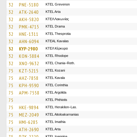
32
PNE-5180
ΚΤΕL Grevenon
32
ATK-2640
KTEL Arta
32
AKH-5820
ΚΤΕΛ Λακωνίας
32
PMK-4715
KTEL Drama
32
HNE-1311
KTEL Thesprotia
32
AHN-6094
KTEAL Kavalas
32
KYP-2980
ΚΤΕΛ Κέρκυρα
32
KON-5884
KTEL Rhodope
32
XNO-9632
KTEL Chania–Reth.
75
KZT-5215
ΚΤΕL Kozani
75
AHZ-7858
KTEL Kavala
75
KPH-9590
KTEL Corinthia
75
APM-7558
KTEL Argolida
75
ΚΤΕL Phthiotis
75
HKE-9894
KTEL Heraklion–Las.
75
MEZ-2049
KTEL Aitoloakarnanias
75
HMI-6285
KTEL Imathia
75
ATH-2690
KTEL Arta
75
PZK-2220
KTEL Ioannina