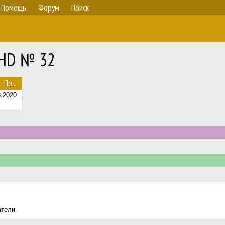
Помощь
Форум
Поиск
RHD № 32
По...
8.2020
атели.