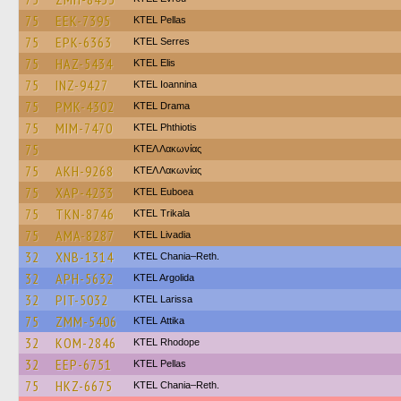
75
EEK-7395
KTEL Pellas
75
EPK-6363
KTEL Serres
75
HAZ-5434
KTEL Elis
75
INZ-9427
KTEL Ioannina
75
PMK-4302
KTEL Drama
75
MIM-7470
ΚΤΕL Phthiotis
75
ΚΤΕΛ Λακωνίας
75
AKH-9268
ΚΤΕΛ Λακωνίας
75
XAP-4233
ΚΤΕL Euboea
75
TKN-8746
ΚΤΕL Τrikala
75
AMA-8287
KTEL Livadia
32
XNB-1314
KTEL Chania–Reth.
32
APH-5632
KTEL Argolida
32
PIT-5032
KTEL Larissa
75
ZMM-5406
KΤΕL Αttika
32
KOM-2846
KTEL Rhodope
32
EEP-6751
KTEL Pellas
75
HKZ-6675
KTEL Chania–Reth.