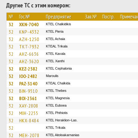
Другие ТС с этим номером:
№
Гос.№
Предприятие
Зав.№
Постр.
Примеча
32
XKN-7040
ΚΤΕL Chalkidikis
32
KNP-4332
KTEL Pieria
32
AZH-1250
KTEL Achaia
32
TKT-7932
KTEAL Trikala
32
AHZ-6636
KTEL Kavala
32
AHZ-3620
KTEL Xanthi
32
KEZ-2582
KTEL Cephalonia
32
IOO-2482
Maroulis
32
PAZ-3140
KTEAL Chalkida
32
BIN-9510
KTEL Thebes
32
BOI-2361
ΚΤΕL Magnesia
32
XAY-2808
ΚΤΕL Euboea
32
MIH-2255
ΚΤΕL Phthiotis
32
HKX-8484
KTEL Heraklion–Las.
32
ΚΤΕL Τrikala
32
MEH-2078
KTEL Aitoloakarnanias