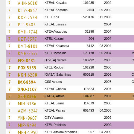
7
AHN-6010
KTEAL Kavalas
101935
2002
7
KTZ-4837
KTEAL Kastoria
2454
09.2002
7
KXZ-2574
KTEL Kos
520176
12.2003
7
PIT-9407
KTEAL Larissa
2004
7
KMH-7741
ΚΤΕΛ Λακωνίας
31298
2004
7
KZT-5377
ΚΤΕL Kozani
204
2004
7
KMT-8101
KTEAL Kalamata
3142
03.2004
7
KMH-8357
KTEL Messinia
521178
06.2004
Μ
7
EPX-8481
[TheTA] Serres
108792
2005
O
7
POX-5585
ΚΤΕL Rodou
101928
2006
7
NKH-6298
[OASA] Salaminas
600518
2006
O
7
IMX-8394
CSS Athens
2007
O
7
XNO-3107
KTEAL Chania
113623
2007
7
XEH-8336
[ΟΑΣΑ] Αttikis
104587
2007
O
7
MIH-3186
KTEAL Lamia
114679
2008
7
AZM-5247
KTEAL Patras
601493
04.2008
7
YNN-9607
OSY Афины
2009
7
MIP-9494
ΚΤΕL Phthiotis
2009
7
MEH-1950
KTEL Aitoloakarnanias
957
04.2009