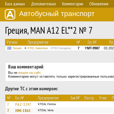
База данных
Дополнительно
Комментарии
Обновления
Автобусный транспорт
Греция, MAN A12 EL**2 № 7
Регион
Предприятие
№
Гос.№
По.
7
YMT-9987
03.202
Греция
KTEL Salaminas
ΚΤΕΛ Σαλαμίνας
Ваш комментарий
Вы не
вошли на сайт
.
Комментарии могут оставлять только зарегистрированные пользов
Другие ТС с этим номером:
№
Гос.№
Предприятие
Зав.№
Постр.
Утил.
П
7
PAZ-3297
KTEAL Florina
7
HMI-1861
KTEAL Veria