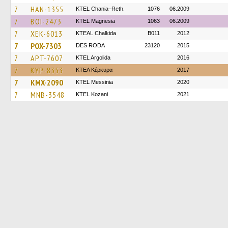
7
HAN-1355
KTEL Chania–Reth.
1076
06.2009
7
BOI-2473
ΚΤΕL Magnesia
1063
06.2009
7
XEK-6013
KTEAL Chalkida
B011
2012
7
POX-7303
DES RODA
23120
2015
7
APT-7607
KTEL Argolida
2016
7
KYP-8353
ΚΤΕΛ Κέρκυρα
2017
7
KMX-2090
KTEL Messinia
2020
7
MNB-3548
ΚΤΕL Kozani
2021