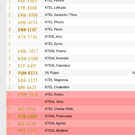
7
PAE-3383
KTEL Florina
7
EYB-8808
KTEL Lefkada
7
EMN-9998
KTEL Santorini / Thira
7
AME-4756
ΚΤΕL Phocis
7
KNX-5207
KTEL Pieria
7
ATK-5745
KTEAL Arta
7
KTEL Syros
7
PMB-5857
KTEAL Drama
7
KON-1300
KTEAL Komotini
7
EEP-8497
KTEAL Giannitsa
7
POM-8375
(9) Родос
Κ
7
BBB-1533
ΚΤΕL Magnesia
7
NMI-6625
ΚΤΕL Chalkidikis
7
POM-5858
ΚΤΕL Rodou
7
KTEAL Veria
7
INZ-5554
KTEL Chania–Reth.
7
KZN-1080
KTEAL Ptolemaida
7
AIZ-6520
KTEAL Agrinio
7
MYE-6933
KTEAL Mytilene