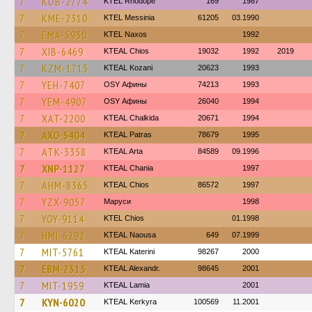
7
KOB-2774
KTEL Rhodope
169
1987
7
KME-2310
KTEL Messinia
61205
03.1990
7
EMA-5930
KTEL Naxos
1992
7
XIB-6469
KTEAL Chios
19032
1992
2019
7
KZM-1715
KTEAL Kozani
20623
1993
7
YEH-7407
OSY Афины
74213
1993
7
YEM-4907
OSY Афины
26040
1994
7
XAT-2200
KTEAL Chalkida
20671
1994
7
AXO-5404
KTEAL Patras
78679
1995
7
ATK-3358
KTEAL Arta
84589
09.1996
7
XNP-1127
KTEAL Chania
1997
7
AHM-8365
KTEAL Chios
86572
1997
7
YZX-9057
Маруси
1998
7
YOY-9114
KTEL Chios
01.1998
7
HMI-6292
KTEAL Naousa
649
07.1999
7
MIT-5761
KTEAL Katerini
98267
2000
7
EBM-2315
KTEAL Alexandr.
98645
2001
7
MIT-1959
KTEAL Lamia
2001
7
KYN-6020
KTEAL Kerkyra
100569
11.2001