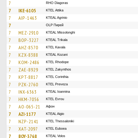
7
RHO Diagoras
7
IKE-6105
KΤΕL Αttika
7
AIP-1463
KTEAL Agrinio
7
OLP Пирей
7
MEZ-2910
KTEAL Missolonghi
7
BOP-3227
KTEAL Trikala
7
AHZ-8570
KTEL Kavala
7
KZX-8388
KTEAL Kozani
7
KOM-2486
KTEL Rhodope
7
ZAE-8929
KTEL Zakynthos
7
KPT-8817
KTEL Corinthia
7
PZK-2760
KTEL Preveza
7
INX-6363
KTEAL Ioannina
7
HKM-7056
KTEL Evrou
7
AO-065-21
Афон
7
AZI-1177
KTEAL Aigio
7
NZP-2141
KTEL Thessaloniki
7
XAT-2097
ΚΤΕL Euboea
7
BOY-3768
KTEAL Volos