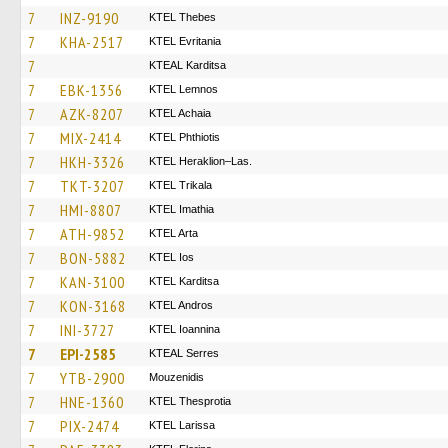
7
INZ-9190
KTEL Thebes
7
KHA-2517
ΚΤΕL Evritania
7
KTEAL Karditsa
7
EBK-1356
KTEL Lemnos
7
AZK-8207
KTEL Achaia
7
MIX-2414
ΚΤΕL Phthiotis
7
HKH-3326
KTEL Heraklion–Las.
7
TKT-3207
ΚΤΕL Τrikala
7
HMI-8807
KTEL Imathia
7
ATH-9852
KTEL Arta
7
BON-5882
KTEL Ios
7
KAN-3100
ΚΤΕL Karditsa
7
KON-3168
KTEL Andros
7
INI-3727
KTEL Ioannina
7
EPI-2585
KTEAL Serres
7
YTB-2900
Mouzenidis
7
HNE-1360
KTEL Thesprotia
7
PIX-2474
KTEL Larissa