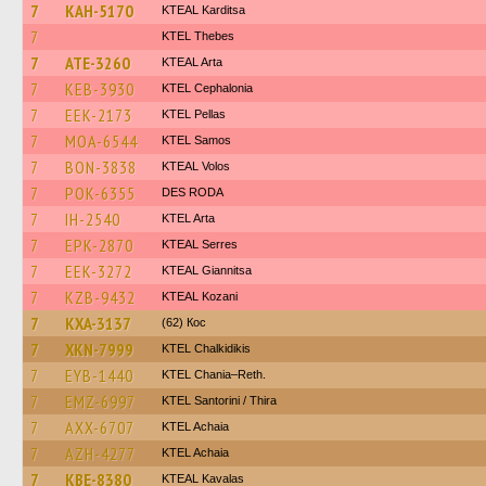
7
KAH-5170
KTEAL Karditsa
7
KTEL Thebes
7
ATE-3260
KTEAL Arta
7
KEB-3930
KTEL Cephalonia
7
EEK-2173
KTEL Pellas
7
MOA-6544
KTEL Samos
7
BON-3838
KTEAL Volos
7
POK-6355
DES RODA
7
IH-2540
KTEL Arta
7
EPK-2870
KTEAL Serres
7
EEK-3272
KTEAL Giannitsa
7
KZB-9432
KTEAL Kozani
7
KXA-3137
(62) Кос
7
XKN-7999
ΚΤΕL Chalkidikis
7
EYB-1440
KTEL Chania–Reth.
7
EMZ-6997
KTEL Santorini / Thira
7
AXX-6707
KTEL Achaia
7
AZH-4277
KTEL Achaia
7
KBE-8380
KTEAL Kavalas