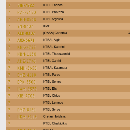
7
BIN-7882
KTEL Thebes
7
PZE-7150
KTEL Preveza
7
APH-8830
KTEL Argolida
7
YN-8407
ISAP
7
XEH-8207
[OASA] Corinthia
O
7
AXX-3671
KTEAL Aigio
7
KNK-4727
KTEAL Katerini
7
NBN-1130
KTEL Thessaloniki
7
AHZ-2748
KTEL Xanthi
7
KMH-5658
KTEAL Kalamata
7
EMZ-4118
KTEL Paros
7
EPK-3300
KTEL Serres
7
HAM-6575
KTEL Elis
7
XIB-7706
KTEL Chios
7
KTEL Lemnos
7
EMZ-8161
KTEL Syros
7
HKM-3115
Cretan Holidays
7
ΚΤΕL Chalkidikis