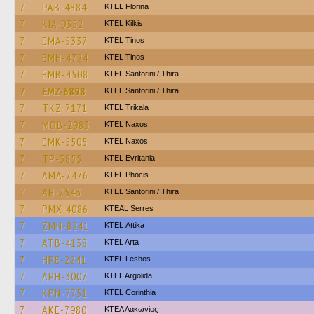
7
PAB-4884
KTEL Florina
7
KIA-9352
KTEL Kilkis
7
EMA-5337
KTEL Tinos
7
EMH-4724
KTEL Tinos
7
EMB-4508
KTEL Santorini / Thira
7
EMZ-6898
KTEL Santorini / Thira
7
TKZ-7171
ΚΤΕL Τrikala
7
MOB-2983
KTEL Naxos
7
EMK-5505
KTEL Naxos
7
TP-3855
ΚΤΕL Evritania
7
AMA-7476
ΚΤΕL Phocis
7
AH-7543
KTEL Santorini / Thira
7
PMX-4086
KTEAL Serres
7
ZMN-8241
KΤΕL Αttika
7
ATB-4138
KTEL Arta
7
HPE-2241
KTEL Lesbos
7
APH-3007
KTEL Argolida
7
KPN-7751
KTEL Corinthia
7
AKE-7980
ΚΤΕΛ Λακωνίας