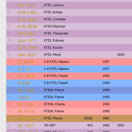
7
PIZ-7366
KTEL Larissa
7
AXN-5480
KTEL Achaia
7
KPK-9630
KTEL Corinthia
7
KYM-8890
ΚΤΕΛ Κέρκυρα
7
KYH-9427
KTEL Thesprotia
7
XAH-7575
ΚΤΕL Euboea
7
KZH-5390
ΚΤΕL Kozani
7
KNH-9007
KTEL Pieria
2026
7
YZ-6844
1-й KTEL Афины
1957
7
35372
1-й KTEL Афины
1957
7
ZZ-2969
5-й KTEL Пирей
1958
7
43890
5-й KTEL Пирей
1958
7
PA-1062
KTEAL Patras
1960
7
74026
KTEAL Patras
1960
7
YZ-3506
KTEAL Chania
1966
7
PE-9570
KTEAL Patras
1980
7
AMA-2512
ΚΤΕL Phocis
29116
1981
7
HE-2007
7th SEP
453
1982
2001