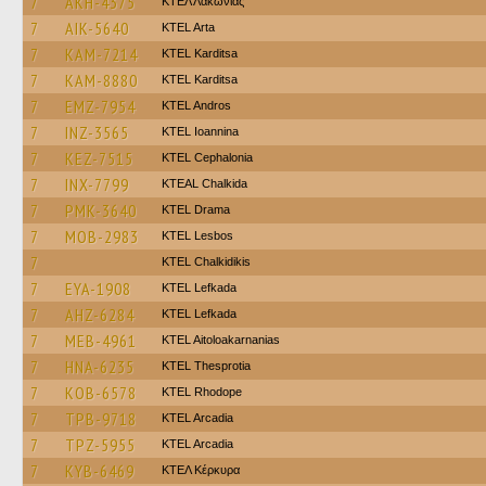
7
AKH-4375
ΚΤΕΛ Λακωνίας
7
AIK-5640
KTEL Arta
7
KAM-7214
ΚΤΕL Karditsa
7
KAM-8880
ΚΤΕL Karditsa
7
EMZ-7954
KTEL Andros
7
INZ-3565
KTEL Ioannina
7
KEZ-7515
KTEL Cephalonia
7
INX-7799
KTEAL Chalkida
7
PMK-3640
KTEL Drama
7
MOB-2983
KTEL Lesbos
7
ΚΤΕL Chalkidikis
7
EYA-1908
KTEL Lefkada
7
AHZ-6284
KTEL Lefkada
7
MEB-4961
KTEL Aitoloakarnanias
7
HNA-6235
KTEL Thesprotia
7
KOB-6578
KTEL Rhodope
7
TPB-9718
KTEL Arcadia
7
TPZ-5955
KTEL Arcadia
7
KYB-6469
ΚΤΕΛ Κέρκυρα