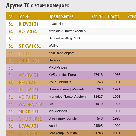
Другие ТС с этим номером:
№
Гос.№
Предприятие
Зав.№
Постр.
Утил
31
K-EW 3131
e-weinzierl
31
AC-TA 131
[transdev] Taeter Aachen
31
Groundhandling DUS
31
ST-CW 1031
Weilke
31
[4131]
Köln Bonn Airport
31
BN-UR 531
Univers
31
MKB Minden
31
VIE-BW 31
KVS von der Forst
47416
1986
31
HF-V 625
VMR Herford ✝
248
1991
31
RE-RW 160
[Tausendfeuer] Wessels
268
1991
31
AC-TA 131
[transdev] Taeter Aachen
81427
1995
31
WAF-PA 208
Bils
31970
1997
31
MI-KB 431
MKB Minden
1997
31
GT-BO 8031
Bröskamp-Touristik
548
1998
31
LEV-WU 31
wupsi
91805
1999
31
GT-BO 8031
Bröskamp-Touristik
31783
2001