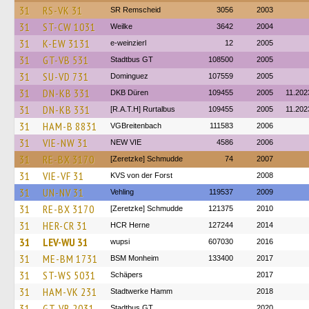
31
RS-VK 31
SR Remscheid
3056
2003
31
ST-CW 1031
Weilke
3642
2004
31
K-EW 3131
e-weinzierl
12
2005
31
GT-VB 531
Stadtbus GT
108500
2005
31
SU-VD 731
Dominguez
107559
2005
31
DN-KB 331
DKB Düren
109455
2005
11.202
31
DN-KB 331
[R.A.T.H] Rurtalbus
109455
2005
11.202
31
HAM-B 8831
VGBreitenbach
111583
2006
31
VIE-NW 31
NEW VIE
4586
2006
31
RE-BX 3170
[Zeretzke] Schmudde
74
2007
31
VIE-VF 31
KVS von der Forst
2008
31
UN-NV 31
Vehling
119537
2009
31
RE-BX 3170
[Zeretzke] Schmudde
121375
2010
31
HER-CR 31
HCR Herne
127244
2014
31
LEV-WU 31
wupsi
607030
2016
31
ME-BM 1731
BSM Monheim
133400
2017
31
ST-WS 5031
Schäpers
2017
31
HAM-VK 231
Stadtwerke Hamm
2018
31
GT-VB 2031
Stadtbus GT
2020