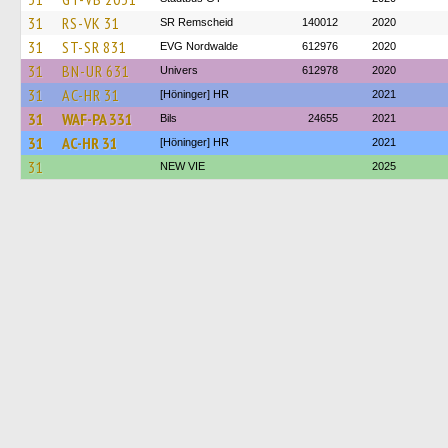
31
RS-VK 31
SR Remscheid
140012
2020
31
ST-SR 831
EVG Nordwalde
612976
2020
31
BN-UR 631
Univers
612978
2020
31
AC-HR 31
[Höninger] HR
2021
31
WAF-PA 331
Bils
24655
2021
31
AC-HR 31
[Höninger] HR
2021
31
NEW VIE
2025