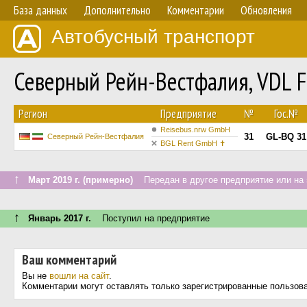
База данных
Дополнительно
Комментарии
Обновления
Автобусный транспорт
Северный Рейн-Вестфалия, VDL F
Регион
Предприятие
№
Гос.№
Reisebus.nrw GmbH
31
GL-BQ 31
Северный Рейн-Вестфалия
BGL Rent GmbH ✝︎
↑
Март 2019 г. (примерно)
Передан в другое предприятие или на 
↑
Январь 2017 г.
Поступил на предприятие
Ваш комментарий
Вы не
вошли на сайт
.
Комментарии могут оставлять только зарегистрированные пользов