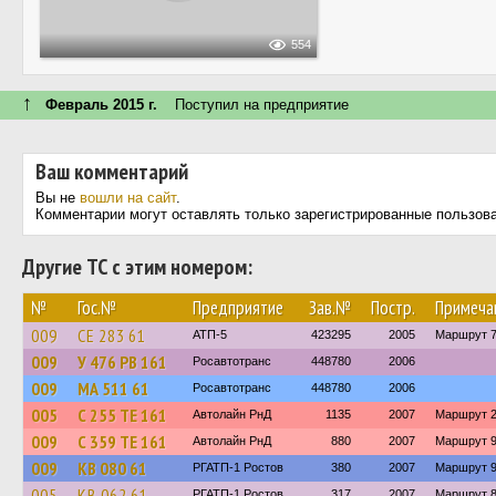
554
↑
Февраль 2015 г.
Поступил на предприятие
Ваш комментарий
Вы не
вошли на сайт
.
Комментарии могут оставлять только зарегистрированные пользов
Другие ТС с этим номером:
№
Гос.№
Предприятие
Зав.№
Постр.
Примеча
009
СЕ 283 61
АТП-5
423295
2005
Маршрут 
009
У 476 РВ 161
Росавтотранс
448780
2006
009
МА 511 61
Росавтотранс
448780
2006
005
С 255 ТЕ 161
Автолайн РнД
1135
2007
Маршрут 21
009
С 359 ТЕ 161
Автолайн РнД
880
2007
Маршрут 9
009
КВ 080 61
РГАТП-1 Ростов
380
2007
Маршрут 9
005
КВ 062 61
РГАТП-1 Ростов
317
2007
Маршрут 