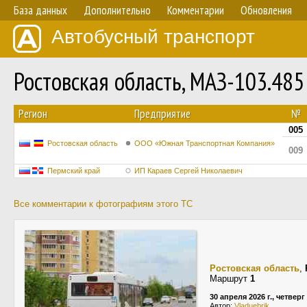
База данных
Дополнительно
Комментарии
Обновления
Автобусный транспорт
Ростовская область, МАЗ-103.48
Регион
Предприятие
№
005
Ростовская область
ООО «Южная Транспортная Компания»
009
Пермский край
ИП Караев Сергей Николаевич
Все комментарии к фотографиям этого ТС
Ростовская область
,
Маршрут
1
30 апреля 2026 г., четверг
Автор:
Vladuebrik