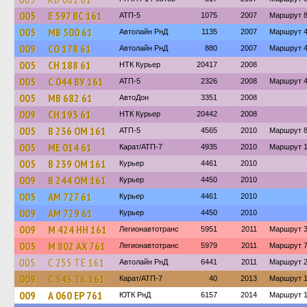
005
Е 597 ВС 161
АТП-5
1075
2007
Маршрут 
005
МВ 500 61
Автолайн РнД
1135
2007
Маршрут 
009
СО 178 61
Автолайн РнД
880
2007
Маршрут 4
005
СН 188 61
НТК Курьер
20417
2008
005
С 044 ВУ 161
АТП-5
2326
2008
Маршрут 
005
МВ 682 61
АвтоДон
3351
2008
009
СН 193 61
НТК Курьер
20442
2008
005
В 236 ОМ 161
АТП-5
4565
2010
Маршрут 
005
МЕ 014 61
Карат/АТП-7
4935
2010
Маршрут 1
005
В 239 ОМ 161
Курьер
4461
2010
009
В 244 ОМ 161
Курьер
4450
2010
005
АМ 727 61
Курьер
4461
2010
009
АМ 729 61
Курьер
4450
2010
009
М 424 НН 161
Легионавтотранс
5951
2011
Маршрут 
005
М 802 АХ 761
Легионавтотранс
5979
2011
Маршрут 
005
С 255 ТЕ 161
Автолайн РнД
6441
2011
Маршрут 
009
С 543 ТК 161
Карат/АТП-7
40
2013
Маршрут 
009
А 060 ЕР 761
ЮТК РнД
6157
2014
Маршрут 