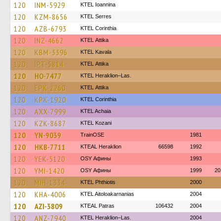
120
INM-5929
KTEL Ioannina
120
KZM-8656
KTEL Serres
120
AZB-6793
KTEL Corinthia
120
INZ-4662
KΤΕL Αttika
120
KBM-3396
KTEL Kavala
120
IPT-5814
KΤΕL Αttika
120
HO-7477
KTEL Heraklion–Las.
120
EPK-2260
KΤΕL Αttika
120
KPK-1920
KTEL Corinthia
120
AXX-7999
KTEL Achaia
120
KZK-8687
ΚΤΕL Kozani
120
YN-9039
TrainΟSE
1981
120
HKB-7711
KTEAL Heraklion
66598
1992
120
YEK-5120
OSY Афины
1993
120
YMI-1420
OSY Афины
1999
20
120
MIH-1334
ΚΤΕL Phthiotis
2000
120
KHA-4006
KTEL Aitoloakarnanias
2004
120
AZI-3809
KTEAL Patras
106432
2004
120
ANZ-7940
KTEL Heraklion–Las.
2004