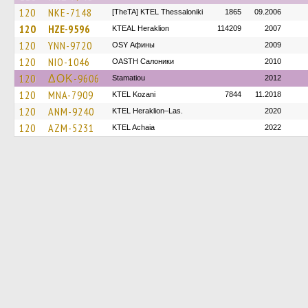
120
NKE-7148
[TheTA] KTEL Thessaloniki
1865
09.2006
120
HZE-9596
KTEAL Heraklion
114209
2007
120
YNN-9720
OSY Афины
2009
120
NIO-1046
OASTH Салоники
2010
120
ΔΟΚ-9606
Stamatiou
2012
120
MNA-7909
ΚΤΕL Kozani
7844
11.2018
120
ANM-9240
KTEL Heraklion–Las.
2020
120
AZM-5231
KTEL Achaia
2022