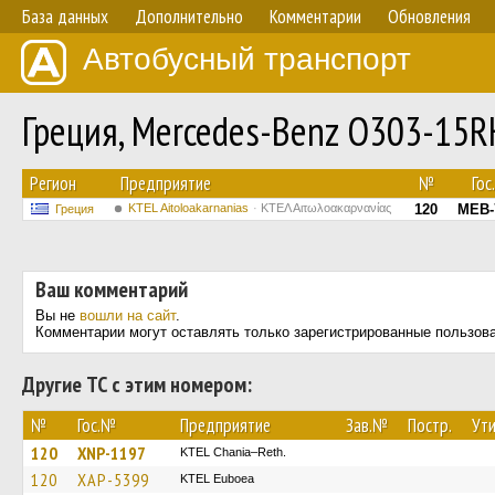
База данных
Дополнительно
Комментарии
Обновления
Автобусный транспорт
Греция, Mercedes-Benz O303-15
Регион
Предприятие
№
Гос
KTEL Aitoloakarnanias
ΚΤΕΛ Αιτωλοακαρνανίας
120
MEB-
Греция
Ваш комментарий
Вы не
вошли на сайт
.
Комментарии могут оставлять только зарегистрированные пользов
Другие ТС с этим номером:
№
Гос.№
Предприятие
Зав.№
Постр.
Ути
120
XNP-1197
KTEL Chania–Reth.
120
XAP-5399
ΚΤΕL Euboea