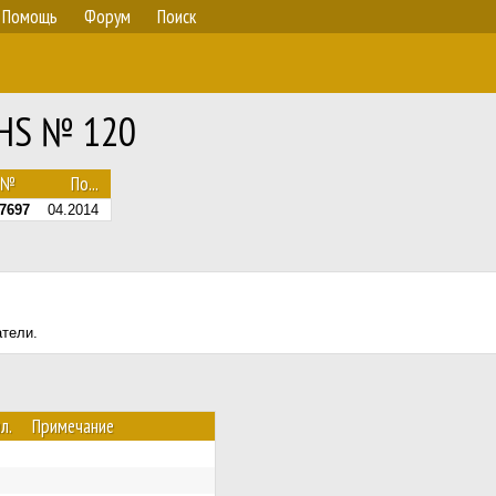
Помощь
Форум
Поиск
RHS № 120
.№
По...
7697
04.2014
атели.
л.
Примечание