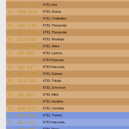
35
ATE-3219
KTEL Arta
35
PMK-3270
KTEL Drama
35
XKH-3728
ΚΤΕL Chalkidikis
35
HNB-7580
KTEL Thesprotia
35
HNA-4348
KTEL Thesprotia
35
KOZ-1888
KTEL Rhodope
35
YEO-9098
KΤΕL Αttika
35
PIP-9092
KTEL Larissa
35
KYZ-6161
ΚΤΕΛ Κέρκυρα
35
AKB-34**
ΚΤΕΛ Λακωνίας
35
XAZ-5680
ΚΤΕL Euboea
35
TKZ-7485
ΚΤΕL Τrikala
35
TKH-7646
ΚΤΕL Grevenon
35
KIB-9035
KTEL Kilkis
35
AHZ-6292
ΚΤΕL Karditsa
35
KPH-8735
KTEL Corinthia
35
BIM-7368
KTEL Thebes
35
AKZ-5515
ΚΤΕΛ Λακωνίας