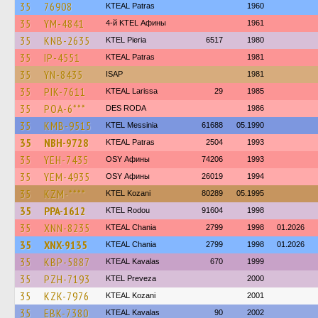
35
76908
KTEAL Patras
1960
35
YM-4841
4-й KTEL Афины
1961
35
KNB-2635
KTEL Pieria
6517
1980
35
IP-4551
KTEAL Patras
1981
35
YN-8435
ISAP
1981
35
PIK-7611
KTEAL Larissa
29
1985
35
POA-6***
DES RODA
1986
35
KMB-9515
KTEL Messinia
61688
05.1990
35
NBH-9728
KTEAL Patras
2504
1993
35
YEH-7435
OSY Афины
74206
1993
35
YEM-4935
OSY Афины
26019
1994
35
KZM-****
ΚΤΕL Kozani
80289
05.1995
35
PPA-1612
ΚΤΕL Rodou
91604
1998
35
XNN-8235
KTEAL Chania
2799
1998
01.2026
35
XNX-9135
KTEAL Chania
2799
1998
01.2026
35
KBP-5887
KTEAL Kavalas
670
1999
35
PZH-7193
KTEL Preveza
2000
35
KZK-7976
KTEAL Kozani
2001
35
EBK-7380
KTEAL Kavalas
90
2002