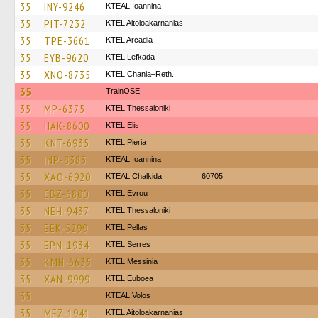
35
INY-9246
KTEAL Ioannina
35
PIT-7232
KTEL Aitoloakarnanias
35
TPE-3661
KTEL Arcadia
35
EYB-9620
KTEL Lefkada
35
XNO-8735
KTEL Chania–Reth.
35
TrainΟSE
35
MP-6375
KTEL Thessaloniki
35
HAK-8600
KTEL Elis
35
KNT-6935
KTEL Pieria
35
INP-8383
KTEAL Ioannina
35
XAO-6920
KTEAL Chalkida
60705
35
EBZ-6800
KTEL Evrou
35
NEH-9437
KTEL Thessaloniki
35
EEK-5299
KTEL Pellas
35
EPN-1934
KTEL Serres
35
KMH-6635
KTEL Messinia
35
XAN-9999
ΚΤΕL Euboea
35
KTEAL Volos
35
MEZ-1941
KTEL Aitoloakarnanias