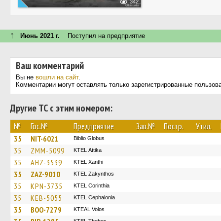
342
↑
Июнь 2021 г.
Поступил на предприятие
Ваш комментарий
Вы не
вошли на сайт
.
Комментарии могут оставлять только зарегистрированные пользов
Другие ТС с этим номером:
№
Гос.№
Предприятие
Зав.№
Постр.
Утил.
35
NIT-6021
Biblio Globus
35
ZMM-5099
KΤΕL Αttika
35
AHZ-3539
KTEL Xanthi
35
ZAZ-9010
KTEL Zakynthos
35
KPN-3735
KTEL Corinthia
35
KEB-5055
KTEL Cephalonia
35
BOO-7279
KTEAL Volos