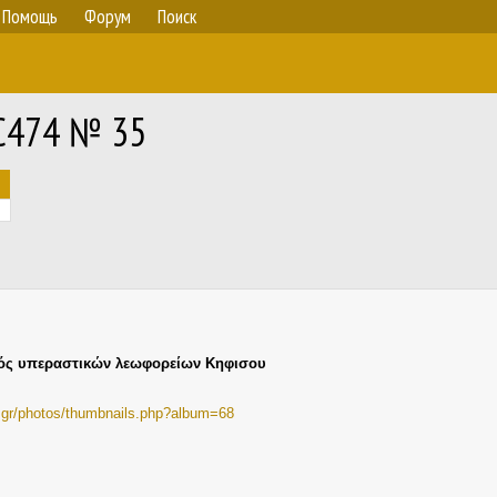
Помощь
Форум
Поиск
HC474 № 35
ός υπεραστικών λεωφορείων Κηφισου
ia.gr/photos/thumbnails.php?album=68