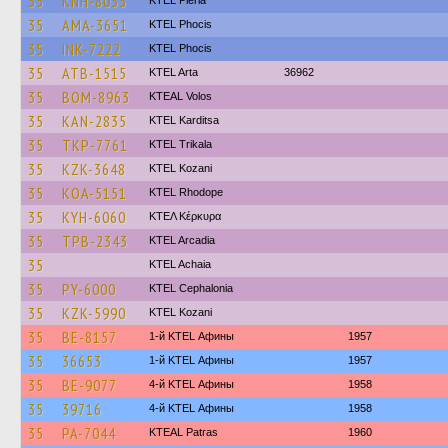
35
KNH-8035
KTEL Pieria
35
AMA-3651
ΚΤΕL Phocis
35
INK-7222
ΚΤΕL Phocis
35
ATB-1515
KTEL Arta
36962
35
BOM-8963
KTEAL Volos
35
KAN-2835
ΚΤΕL Karditsa
35
TKP-7761
ΚΤΕL Τrikala
35
KZK-3648
ΚΤΕL Kozani
35
KOA-5151
KTEL Rhodope
35
KYH-6060
ΚΤΕΛ Κέρκυρα
35
TPB-2343
KTEL Arcadia
35
KTEL Achaia
35
PY-6000
KTEL Cephalonia
35
KZK-5990
ΚΤΕL Kozani
35
BE-8157
1-й KTEL Афины
1957
35
36653
1-й KTEL Афины
1957
35
BE-9077
4-й KTEL Афины
1958
35
39716
4-й KTEL Афины
1958
35
PA-7044
KTEAL Patras
1960