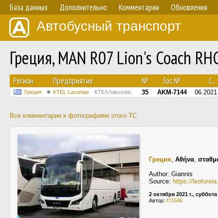
База данных
Дополнительно
Комментарии
Обновления
Автобусный транспорт
Греция, MAN R07 Lion's Coach R
Регион
Предприятие
№
Гос.№
С...
35
AKM-7144
06.2021
Греция
ΚΤΕL Laconias
ΚΤΕΛ Λακωνίας
Все комментарии к фотографиям этого ТС
Греция
,
Αθήνα
,
σταθμ
Author: Giannis
Source:
https://leofore
2 октября 2021 г., суббота
Автор:
f71546