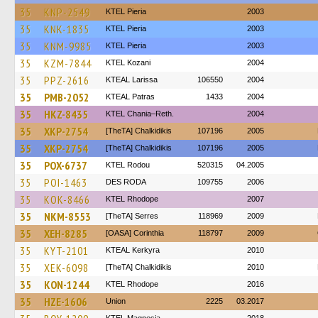
35
KNP-2549
KTEL Pieria
2003
35
KNK-1835
KTEL Pieria
2003
35
KNM-9985
KTEL Pieria
2003
35
KZM-7844
ΚΤΕL Kozani
2004
35
PPZ-2616
KTEAL Larissa
106550
2004
35
PMB-2052
KTEAL Patras
1433
2004
35
HKZ-8435
KTEL Chania–Reth.
2004
35
XKP-2754
[TheTA] Chalkidikis
107196
2005
35
XKP-2754
[TheTA] Chalkidikis
107196
2005
35
POX-6737
ΚΤΕL Rodou
520315
04.2005
35
POI-1463
DES RODA
109755
2006
35
KOK-8466
KTEL Rhodope
2007
35
NKM-8553
[TheTA] Serres
118969
2009
35
XEH-8285
[OASA] Corinthia
118797
2009
35
KYT-2101
KTEAL Kerkyra
2010
35
XEK-6098
[TheTA] Chalkidikis
2010
35
KON-1244
KTEL Rhodope
2016
35
HZE-1606
Union
2225
03.2017