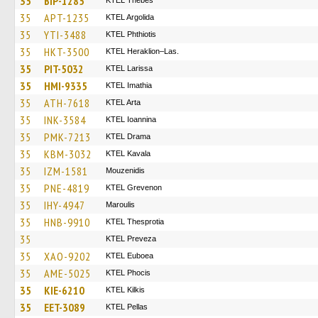
35
BIP-1285
KTEL Thebes
35
APT-1235
KTEL Argolida
35
YTI-3488
ΚΤΕL Phthiotis
35
HKT-3500
KTEL Heraklion–Las.
35
PIT-5032
KTEL Larissa
35
HMI-9335
KTEL Imathia
35
ATH-7618
KTEL Arta
35
INK-3584
KTEL Ioannina
35
PMK-7213
KTEL Drama
35
KBM-3032
KTEL Kavala
35
IZM-1581
Mouzenidis
35
PNE-4819
ΚΤΕL Grevenon
35
IHY-4947
Maroulis
35
HNB-9910
KTEL Thesprotia
35
KTEL Preveza
35
XAO-9202
ΚΤΕL Euboea
35
AME-5025
ΚΤΕL Phocis
35
KIE-6210
KTEL Kilkis
35
EET-3089
KTEL Pellas