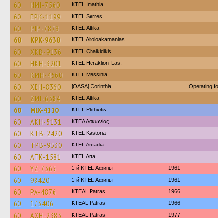
60
HMI-7560
KTEL Imathia
60
EPK-1199
KTEL Serres
60
PIP-7878
KΤΕL Αttika
60
KPK-9630
KTEL Aitoloakarnanias
60
XKB-9136
ΚΤΕL Chalkidikis
60
HKH-3201
KTEL Heraklion–Las.
60
KMH-4560
KTEL Messinia
60
XEH-8360
[OASA] Corinthia
Operating f
60
ZMI-6384
KΤΕL Αttika
60
MIX-4110
ΚΤΕL Phthiotis
60
AKH-5131
ΚΤΕΛ Λακωνίας
60
KTB-2420
KTEL Kastoria
60
TPB-9530
KTEL Arcadia
60
ATK-1581
KTEL Arta
60
YZ-7365
1-й KTEL Афины
1961
60
98420
1-й KTEL Афины
1961
60
PA-4876
KTEAL Patras
1966
60
173406
KTEAL Patras
1966
60
AXH-2383
KTEAL Patras
1977