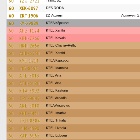
60
YZO-2722
TrainΟSE
60
XEK-6097
DES RODA
60
ZKT-1906
(1) Афины
Λακωνικη Σ
60
KYK-9889
ΚΤΕΛ Κέρκυρα
60
AHZ-1124
KTEL Xanthi
60
KBH-7266
KTEL Kavala
60
HKH-2656
KTEL Chania–Reth.
60
AHB-6530
KTEL Xanthi
60
KYE-1211
ΚΤΕΛ Κέρκυρα
60
INB-8393
KTEL Ioannina
60
ATE-5013
KTEL Arta
60
ATH-6180
KTEL Arta
60
KTA-3992
KTEL Kastoria
60
TPE-9045
KTEL Arcadia
60
AKE-8010
ΚΤΕΛ Λακωνίας
60
KNE-2431
KTEL Imathia
60
TKH-8684
ΚΤΕL Τrikala
60
MIM-4590
KTEL Livadia
60
XAP-6955
ΚΤΕL Euboea