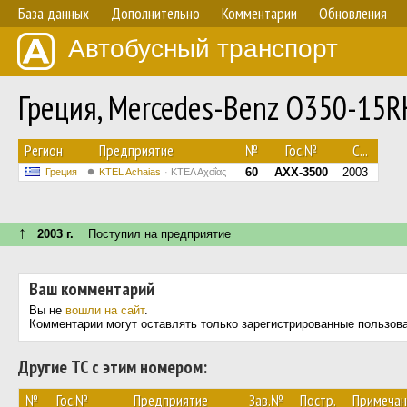
База данных
Дополнительно
Комментарии
Обновления
Автобусный транспорт
Греция, Mercedes-Benz O350-15
Регион
Предприятие
№
Гос.№
С...
60
AXX-3500
2003
Греция
KTEL Achaias
ΚΤΕΛ Αχαΐας
↑
2003 г.
Поступил на предприятие
Ваш комментарий
Вы не
вошли на сайт
.
Комментарии могут оставлять только зарегистрированные пользов
Другие ТС с этим номером:
№
Гос.№
Предприятие
Зав.№
Постр.
Примечан