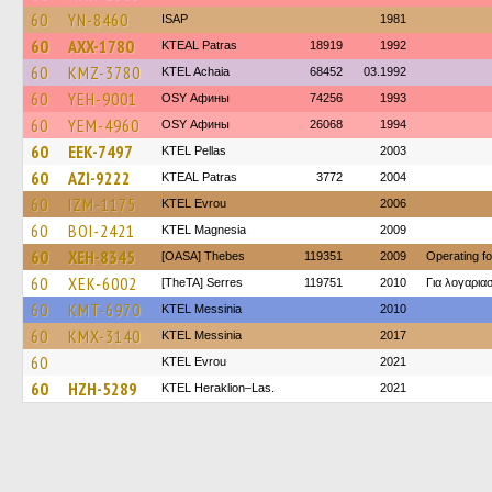
60
YN-8460
ISAP
1981
60
AXX-1780
KTEAL Patras
18919
1992
60
KMZ-3780
KTEL Achaia
68452
03.1992
60
YEH-9001
OSY Афины
74256
1993
60
YEM-4960
OSY Афины
26068
1994
60
EEK-7497
KTEL Pellas
2003
60
AZI-9222
KTEAL Patras
3772
2004
60
IZM-1175
KTEL Evrou
2006
60
BOI-2421
ΚΤΕL Magnesia
2009
60
XEH-8345
[OASA] Thebes
119351
2009
Operating f
60
XEK-6002
[TheTA] Serres
119751
2010
Για λογαρι
60
KMT-6970
KTEL Messinia
2010
60
KMX-3140
KTEL Messinia
2017
60
KTEL Evrou
2021
60
HZH-5289
KTEL Heraklion–Las.
2021