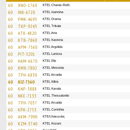
60
XNO-1760
KTEL Chania–Reth.
60
INK-6720
KTEL Ioannina
60
PMK-4693
KTEL Drama
60
TKP-9243
ΚΤΕL Τrikala
60
ATK-4820
KTEL Arta
60
KTB-7860
KTEL Kastoria
60
APM-7560
KTEL Argolida
60
PIT-3201
KTEL Larissa
60
HAM-6670
KTEL Elis
60
KMX-7802
KTEL Messinia
60
TPH-6830
KTEL Arcadia
60
KIZ-7360
KTEL Kilkis
60
KNP-3888
KTEL Kavala
60
NKE-7133
KTEL Thessaloniki
60
TPH-7037
KTEL Arcadia
60
KPK-2753
KTEL Corinthia
60
AKM-7990
ΚΤΕΛ Λακωνίας
60
KZM-3740
ΚΤΕL Kozani