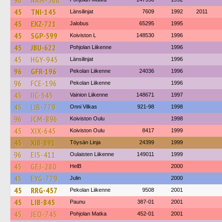
96
NAM-366
45
TNI-145
Länsilinjat
7609
1992
2011
45
EXZ-721
Jalobus
65295
1995
45
SGP-599
Koiviston L
148530
1996
45
JBU-622
Pohjolan Liikenne
1996
45
HGY-945
Länsilinjat
1996
96
GFR-196
Pekolan Liikenne
24036
1996
96
FCE-196
Pekolan Liikenne
1996
45
IIC-545
Vainion Liikenne
148671
1997
45
LIB-779
Onni Vilkas
921-98
1998
96
JCM-896
Koiviston Oulu
1998
45
XIX-645
Koiviston Oulu
8417
1999
45
XIB-891
Töysän Linja
24399
1999
96
EIS-411
Oulaisten Liikenne
149011
1999
45
GEJ-280
HelB
2000
45
EYG-779
Julin
2000
45
RRG-457
Pekolan Liikenne
9508
2001
45
LIB-845
Paunu
387-01
2001
45
JEO-745
Pohjolan Matka
452-01
2001