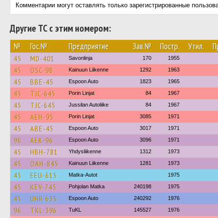
Комментарии могут оставлять только зарегистрированные пользов
Другие ТС с этим номером:
№
Гос.№
Предприятие
Зав.№
Постр.
Утил.
П
45
MD-401
Savonlinja
170
1955
45
OSC-98
Kainuun Liikenne
1292
1963
45
BBE-45
Espoon Auto
1823
1965
45
TJC-645
Porin Linjat
84
1967
45
TJC-645
Jussilan Autoliike
84
1967
45
AEH-95
Porin Linjat
3085
1971
45
ABE-45
Espoon Auto
3017
1971
96
AEK-96
Espoon Auto
3096
1971
45
HBH-781
Yhdysliikenne
1312
1973
45
OAH-845
Kainuun Liikenne
1281
1973
45
EEU-615
Matka-Autot
1975
45
KEV-745
Pohjolan Matka
240198
1975
45
UHR-635
Espoon Auto
240292
1976
96
TKL-396
TuKL
145527
1976