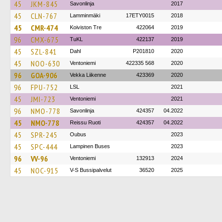
45
JKM-845
Savonlinja
2017
45
CLN-767
Lamminmäki
17ETY0015
2018
45
CMR-474
Koiviston Tre
422064
2019
96
CMX-675
TuKL
422137
2019
45
SZL-841
Dahl
P201810
2020
45
NOO-630
Ventoniemi
422335 568
2020
96
GOA-906
Vekka Liikenne
423369
2020
96
FPU-752
LSL
2021
45
JMI-723
Ventoniemi
2021
96
NMO-778
Savonlinja
424357
04.2022
45
NMO-778
Reissu Ruoti
424357
04.2022
45
SPR-245
Oubus
2023
45
SPC-444
Lampinen Buses
2023
96
VV-96
Ventoniemi
132913
2024
45
NOC-915
V-S Bussipalvelut
36520
2025