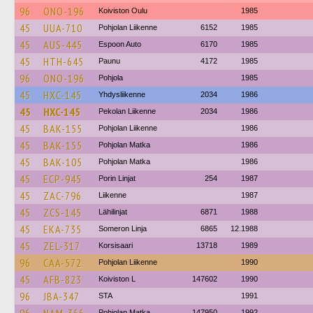
96
ONO-196
Koiviston Oulu
1985
45
UUA-710
Pohjolan Liikenne
6152
1985
45
AUS-445
Espoon Auto
6170
1985
45
HTH-645
Paunu
4172
1985
96
ONO-196
Pohjola
1985
45
HXC-145
Yhdysliikenne
2034
1986
45
HXC-145
Pekolan Liikenne
2034
1986
45
BAK-155
Pohjolan Liikenne
1986
45
BAK-155
Pohjolan Matka
1986
45
BAK-105
Pohjolan Matka
1986
45
ECP-945
Porin Linjat
254
1987
45
ZAC-796
Liikenne
1987
45
ZCS-145
Lähilinjat
6871
1988
45
EKA-735
Someron Linja
6865
12.1988
45
ZEL-317
Korsisaari
13718
1989
96
CAA-572
Pohjolan Liikenne
1990
45
AFB-823
Koiviston L
147602
1990
96
JBA-347
STA
1991
Pohjolan Matka
147950
1992