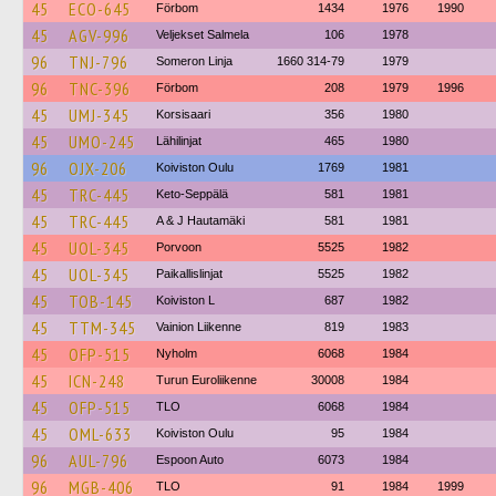
45
ECO-645
Förbom
1434
1976
1990
45
AGV-996
Veljekset Salmela
106
1978
96
TNJ-796
Someron Linja
1660 314-79
1979
96
TNC-396
Förbom
208
1979
1996
45
UMJ-345
Korsisaari
356
1980
45
UMO-245
Lähilinjat
465
1980
96
OJX-206
Koiviston Oulu
1769
1981
45
TRC-445
Keto-Seppälä
581
1981
45
TRC-445
A & J Hautamäki
581
1981
45
UOL-345
Porvoon
5525
1982
45
UOL-345
Paikallislinjat
5525
1982
45
TOB-145
Koiviston L
687
1982
45
TTM-345
Vainion Liikenne
819
1983
45
OFP-515
Nyholm
6068
1984
45
ICN-248
Turun Euroliikenne
30008
1984
45
OFP-515
TLO
6068
1984
45
OML-633
Koiviston Oulu
95
1984
96
AUL-796
Espoon Auto
6073
1984
96
MGB-406
TLO
91
1984
1999