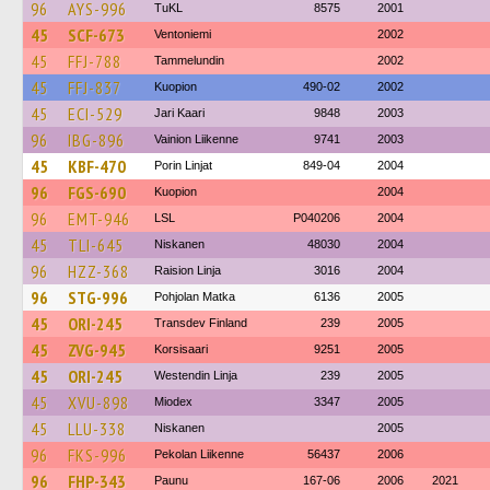
96
AYS-996
TuKL
8575
2001
45
SCF-673
Ventoniemi
2002
45
FFJ-788
Tammelundin
2002
45
FFJ-837
Kuopion
490-02
2002
45
ECI-529
Jari Kaari
9848
2003
96
IBG-896
Vainion Liikenne
9741
2003
45
KBF-470
Porin Linjat
849-04
2004
96
FGS-690
Kuopion
2004
96
EMT-946
LSL
P040206
2004
45
TLI-645
Niskanen
48030
2004
96
HZZ-368
Raision Linja
3016
2004
96
STG-996
Pohjolan Matka
6136
2005
45
ORI-245
Transdev Finland
239
2005
45
ZVG-945
Korsisaari
9251
2005
45
ORI-245
Westendin Linja
239
2005
45
XVU-898
Miodex
3347
2005
45
LLU-338
Niskanen
2005
96
FKS-996
Pekolan Liikenne
56437
2006
96
FHP-343
Paunu
167-06
2006
2021