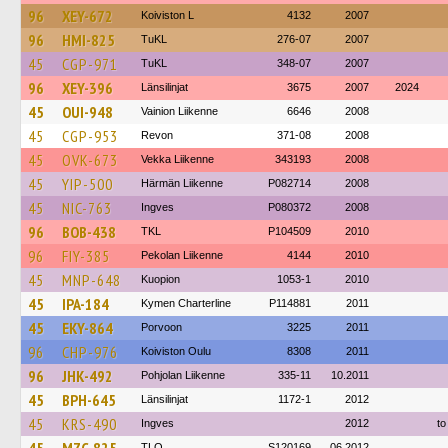
96
XEY-672
Koiviston L
4132
2007
96
HMI-825
TuKL
276-07
2007
45
CGP-971
TuKL
348-07
2007
96
XEY-396
Länsilinjat
3675
2007
2024
45
OUI-948
Vainion Liikenne
6646
2008
45
CGP-953
Revon
371-08
2008
45
OVK-673
Vekka Liikenne
343193
2008
45
YIP-500
Härmän Liikenne
P082714
2008
45
NIC-763
Ingves
P080372
2008
96
BOB-438
TKL
P104509
2010
96
FIY-385
Pekolan Liikenne
4144
2010
45
MNP-648
Kuopion
1053-1
2010
45
IPA-184
Kymen Charterline
P114881
2011
45
EKY-864
Porvoon
3225
2011
96
CHP-976
Koiviston Oulu
8308
2011
96
JHK-492
Pohjolan Liikenne
335-11
10.2011
45
BPH-645
Länsilinjat
1172-1
2012
45
KRS-490
Ingves
2012
to
TLO
S120169
06.2012