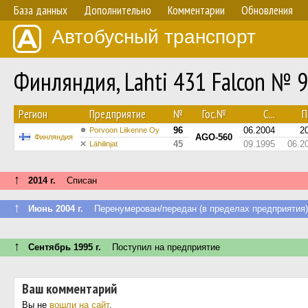
База данных
Дополнительно
Комментарии
Обновления
Автобусный транспорт
Финляндия, Lahti 431 Falcon № 
Регион
Предприятие
№
Гос.№
С...
П
96
06.2004
2
Porvoon Liikenne Oy
AGO-560
Финляндия
45
09.1995
06.2
Lähilinjat
↑
2014 г.
Списан
↑
Июнь 2004 г.
Перенумерован/передан (в пределах предприятия)
↑
Сентябрь 1995 г.
Поступил на предприятие
Ваш комментарий
Вы не
вошли на сайт
.