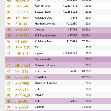
45
MZC-825
45
CKT-345
Åbergin Linja
417217 871
2013
96
JLE-630
Saaga Travel
417264 913
2013
45
TZH-869
Koiviston Oulu
3548
2014
96
ZOC-441
Härmän Liikenne
P142350
2014
45
KMT-882
Jalobus
417405
06.2014
45
KMT-882
V-S Bussipalvelut
417405
06.2014
96
ILL-609
Koiviston Tre
P143981
07.2014
45
ZKM-345
TKL
2015
45
JOF-513
Ingves
417946 342
2015
45
CKC-352
Tammelundin
2015
45
MMZ-969
Soisalon Liikenne
2015
45
YXJ-845
Korsisaari
24682
10.2015
96
UZA-599
Koiviston L
12.2015
45
XNV-900
Oulaisten Liikenne
2016
45
XRX-317
TLO
2016
96
KNM-620
Ingves
2016
45
JKK-501
LSL
122175
2016
96
NJZ-664
Jalobus
04.2016