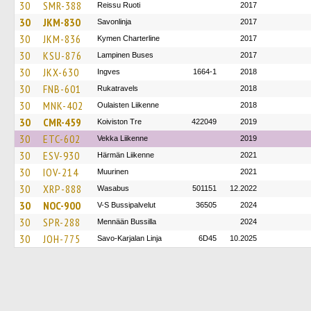
30
SMR-388
Reissu Ruoti
2017
30
JKM-830
Savonlinja
2017
30
JKM-836
Kymen Charterline
2017
30
KSU-876
Lampinen Buses
2017
30
JKX-630
Ingves
1664-1
2018
30
FNB-601
Rukatravels
2018
30
MNK-402
Oulaisten Liikenne
2018
30
CMR-459
Koiviston Tre
422049
2019
30
ETC-602
Vekka Liikenne
2019
30
ESV-930
Härmän Liikenne
2021
30
IOV-214
Muurinen
2021
30
XRP-888
Wasabus
501151
12.2022
30
NOC-900
V-S Bussipalvelut
36505
2024
30
SPR-288
Mennään Bussilla
2024
30
JOH-775
Savo-Karjalan Linja
6D45
10.2025