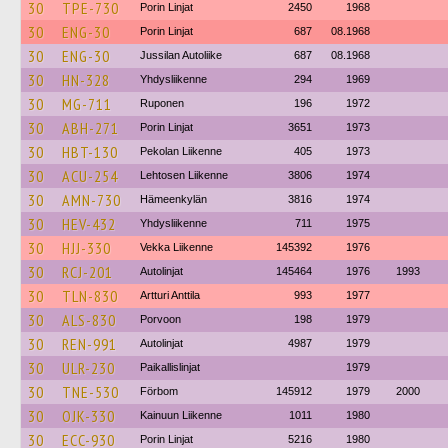
30
TPE-730
Porin Linjat
2450
1968
30
ENG-30
Porin Linjat
687
08.1968
30
ENG-30
Jussilan Autoliike
687
08.1968
30
HN-328
Yhdysliikenne
294
1969
30
MG-711
Ruponen
196
1972
30
ABH-271
Porin Linjat
3651
1973
30
HBT-130
Pekolan Liikenne
405
1973
30
ACU-254
Lehtosen Liikenne
3806
1974
30
AMN-730
Hämeenkylän
3816
1974
30
HEV-432
Yhdysliikenne
711
1975
30
HJJ-330
Vekka Liikenne
145392
1976
30
RCJ-201
Autolinjat
145464
1976
1993
30
TLN-830
Artturi Anttila
993
1977
30
ALS-830
Porvoon
198
1979
30
REN-991
Autolinjat
4987
1979
30
ULR-230
Paikallislinjat
1979
30
TNE-530
Förbom
145912
1979
2000
30
OJK-330
Kainuun Liikenne
1011
1980
30
ECC-930
Porin Linjat
5216
1980