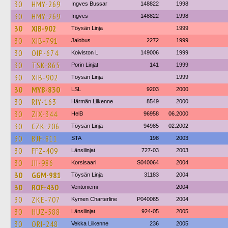
30
HMY-269
Ingves Bussar
148822
1998
30
HMY-269
Ingves
148822
1998
30
XIB-902
Töysän Linja
1999
30
XIB-791
Jalobus
2272
1999
30
OIP-674
Koiviston L
149006
1999
30
TSK-865
Porin Linjat
141
1999
30
XIB-902
Töysän Linja
1999
30
MYB-830
LSL
9203
2000
30
RIY-163
Härmän Liikenne
8549
2000
30
ZIX-344
HelB
96958
06.2000
30
CZK-206
Töysän Linja
94985
02.2002
30
BJF-811
STA
198
2003
30
FFZ-409
Länsilinjat
727-03
2003
30
JII-986
Korsisaari
S040064
2004
30
GGM-981
Töysän Linja
31183
2004
30
ROF-430
Ventoniemi
2004
30
ZKE-707
Kymen Charterline
P040065
2004
30
HUZ-588
Länsilinjat
924-05
2005
30
ORI-248
Vekka Liikenne
236
2005