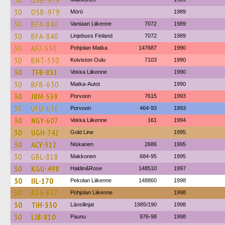
30
OSB-979
30
OSB-979
Mörö
1989
30
BFA-840
Vantaan Liikenne
7072
1989
30
BFA-840
Linjebuss Finland
7072
1989
30
AFJ-530
Pohjolan Matka
147687
1990
30
BNT-530
Koiviston Oulu
7103
1990
30
TFB-831
Vekka Liikenne
1990
30
BFB-630
Matka-Autot
1990
30
JBM-539
Porvoon
7615
1993
30
UFU-636
Porvoon
464-93
1993
30
NGY-607
Vekka Liikenne
161
1994
30
UGH-742
Gold Line
1995
30
ACY-312
Niskanen
2686
1995
30
GBL-818
Makkonen
684-95
1995
30
KGU-498
Haldin&Rose
148510
1997
30
IIL-170
Pekolan Liikenne
148860
1998
30
RGS-632
Pohjolan Liikenne
1998
30
TIH-330
Länsilinjat
1985/190
1998
30
LIB-810
Paunu
976-98
1998