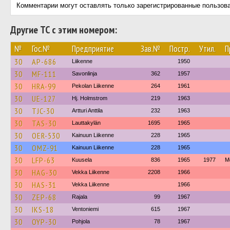
Комментарии могут оставлять только зарегистрированные пользов
Другие ТС с этим номером:
№
Гос.№
Предприятие
Зав.№
Постр.
Утил.
П
30
AP-686
Liikenne
1950
30
MF-111
Savonlinja
362
1957
30
HRA-99
Pekolan Liikenne
264
1961
30
UE-127
Hj. Holmstrom
219
1963
30
TJC-30
Artturi Anttila
232
1963
30
TAS-30
Lauttakylän
1695
1965
30
OER-530
Kainuun Liikenne
228
1965
30
OMZ-91
Kainuun Liikenne
228
1965
30
LFP-63
Kuusela
836
1965
1977
М
30
HAG-30
Vekka Liikenne
2208
1966
30
HAS-31
Vekka Liikenne
1966
30
ZEP-68
Rajala
99
1967
30
IKS-18
Ventoniemi
615
1967
30
OYP-30
Pohjola
78
1967