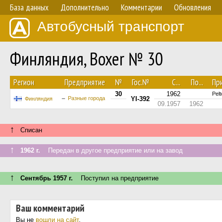
База данных
Дополнительно
Комментарии
Обновления
Автобусный транспорт
Финляндия, Boxer № 30
Регион
Предприятие
№
Гос.№
С...
По...
Пр
30
1962
Pel
Разные города
YI-392
Финляндия
09.1957
1962
↑
Списан
↑
1962 г.
Передан в другое предприятие или на завод
↑
Сентябрь 1957 г.
Поступил на предприятие
Ваш комментарий
Вы не
вошли на сайт
.