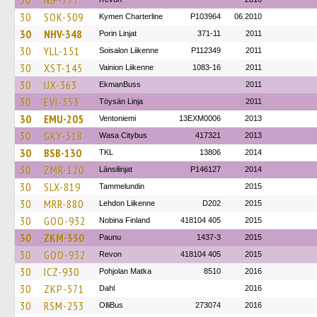
30
NIF-777
30
SOK-509
Kymen Charterline
P103964
06.2010
30
NHV-348
Porin Linjat
371-11
2011
30
YLL-151
Soisalon Liikenne
P112349
2011
30
XST-145
Vainion Liikenne
1083-16
2011
30
IJX-363
EkmanBuss
2011
30
EVI-353
Töysän Linja
2011
30
EMU-205
Ventoniemi
13EXM0006
2013
30
GKY-518
Wasa Citybus
417321
2013
30
BSB-130
TKL
13806
2014
30
ZMR-120
Länsilinjat
P146127
2014
30
SLX-819
Tammelundin
2015
30
MRR-880
Lehdon Liikenne
D202
2015
30
GOO-932
Nobina Finland
418104 405
2015
30
ZKM-330
Paunu
1437-3
2015
30
GOO-932
Revon
418104 405
2015
30
ICZ-930
Pohjolan Matka
8510
2016
30
ZKP-571
Dahl
2016
30
RSM-253
OlliBus
273074
2016