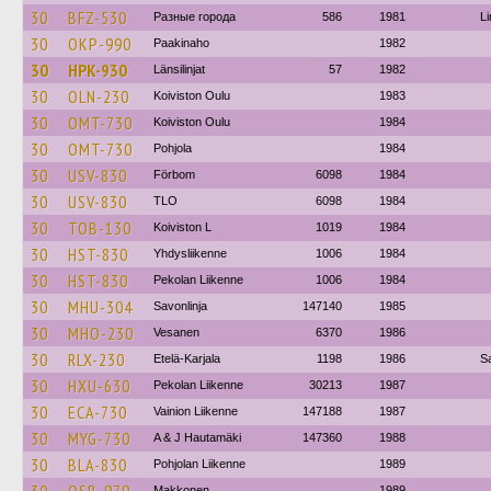
30
BFZ-530
Разные города
586
1981
Li
30
OKP-990
Paakinaho
1982
30
HPK-930
Länsilinjat
57
1982
30
OLN-230
Koiviston Oulu
1983
30
OMT-730
Koiviston Oulu
1984
30
OMT-730
Pohjola
1984
30
USV-830
Förbom
6098
1984
30
USV-830
TLO
6098
1984
30
TOB-130
Koiviston L
1019
1984
30
HST-830
Yhdysliikenne
1006
1984
30
HST-830
Pekolan Liikenne
1006
1984
30
MHU-304
Savonlinja
147140
1985
30
MHO-230
Vesanen
6370
1986
30
RLX-230
Etelä-Karjala
1198
1986
S
30
HXU-630
Pekolan Liikenne
30213
1987
30
ECA-730
Vainion Liikenne
147188
1987
30
MYG-730
A & J Hautamäki
147360
1988
30
BLA-830
Pohjolan Liikenne
1989
Makkonen
1989