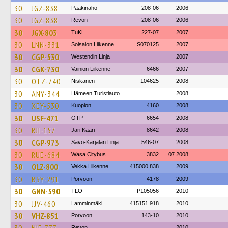
30
JGZ-838
Paakinaho
208-06
2006
30
JGZ-838
Revon
208-06
2006
30
JGX-803
TuKL
227-07
2007
30
LNN-331
Soisalon Liikenne
S070125
2007
30
CGP-530
Westendin Linja
2007
30
CGK-730
Vainion Liikenne
6466
2007
30
OTZ-740
Niskanen
104625
2008
30
ANY-344
Hämeen Turistiauto
2008
30
XEY-530
Kuopion
4160
2008
30
USF-471
OTP
6654
2008
30
RJI-157
Jari Kaari
8642
2008
30
CGP-973
Savo-Karjalan Linja
546-07
2008
30
RUE-684
Wasa Citybus
3832
07.2008
30
OLZ-800
Vekka Liikenne
415000 838
2009
30
BSY-291
Porvoon
4178
2009
30
GNN-590
TLO
P105056
2010
30
JJV-460
Lamminmäki
415151 918
2010
30
VHZ-851
Porvoon
143-10
2010
Revon
2010