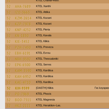
52
KTEL Chania–Reth.
52
AHA-7689
KTEL Xanthi
52
IZO-3663
KΤΕL Αttika
52
KZM-2614
ΚΤΕL Kozani
52
KZP-7978
ΚΤΕL Kozani
52
KNP-4252
KTEL Pieria
52
KN-1830
KTEL Kavala
52
KIE-3452
KTEL Kilkis
52
PZH-7430
KTEL Preveza
52
EBH-6191
KTEL Evrou
52
NBH-9592
KTEL Thessaloniki
52
EPK-6500
KTEL Serres
52
KAM-3590
ΚΤΕL Karditsa
52
KAH-6952
ΚΤΕL Karditsa
52
KAE-4710
ΚΤΕL Karditsa
52
KIH-9599
[OASTH] Kilkis
Για λογαρι
52
PO-7969
ΚΤΕL Phocis
52
BOO-7511
ΚΤΕL Magnesia
52
HKZ-2111
KTEL Heraklion–Las.