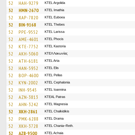
52
HAH-9279
KTEL Argolida
52
HMN-2670
KTEL Imathia
52
XAP-7820
ΚΤΕL Euboea
52
BIN-9168
KTEL Thebes
52
PPE-9552
KTEL Larissa
52
AME-4601
ΚΤΕL Phocis
52
KTE-7752
KTEL Kastoria
52
AKH-5060
ΚΤΕΛ Λακωνίας
52
ATH-6181
KTEL Arta
52
HAN-5952
KTEL Elis
52
BOP-4600
KTEL Pellas
52
KYN-2002
KTEL Cephalonia
52
INH-9545
KTEL Ioannina
52
AZN-3813
KTEAL Patras
52
AHN-3242
ΚΤΕL Magnesia
52
XKH-2861
ΚΤΕL Chalkidikis
52
PMK-6288
KTEL Drama
52
XKH-3728
KTEL Chania–Reth.
52
AZB-9500
KTEL Achaia