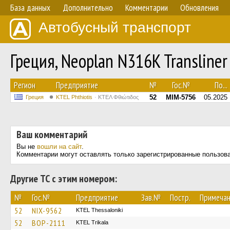
База данных
Дополнительно
Комментарии
Обновления
Автобусный транспорт
Греция, Neoplan N316K Transline
Регион
Предприятие
№
Гос.№
По...
52
MIM-5756
05.2025
Греция
ΚΤΕL Phthiotis
ΚΤΕΛ Φθιώτιδος
Ваш комментарий
Вы не
вошли на сайт
.
Комментарии могут оставлять только зарегистрированные пользов
Другие ТС с этим номером:
№
Гос.№
Предприятие
Зав.№
Постр.
Примеча
52
NIX-9562
KTEL Thessaloniki
52
BOP-2111
ΚΤΕL Τrikala