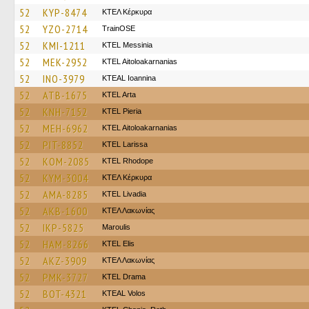
52
KYP-8474
ΚΤΕΛ Κέρκυρα
52
YZO-2714
TrainΟSE
52
KMI-1211
KTEL Messinia
52
MEK-2952
KTEL Aitoloakarnanias
52
INO-3979
KTEAL Ioannina
52
ATB-1675
KTEL Arta
52
KNH-7152
KTEL Pieria
52
MEH-6962
KTEL Aitoloakarnanias
52
PIT-8852
KTEL Larissa
52
KOM-2085
KTEL Rhodope
52
KYM-3004
ΚΤΕΛ Κέρκυρα
52
AMA-8285
KTEL Livadia
52
AKB-1600
ΚΤΕΛ Λακωνίας
52
IKP-5825
Maroulis
52
HAM-8266
KTEL Elis
52
AKZ-3909
ΚΤΕΛ Λακωνίας
52
PMK-3727
KTEL Drama
52
BOT-4321
KTEAL Volos