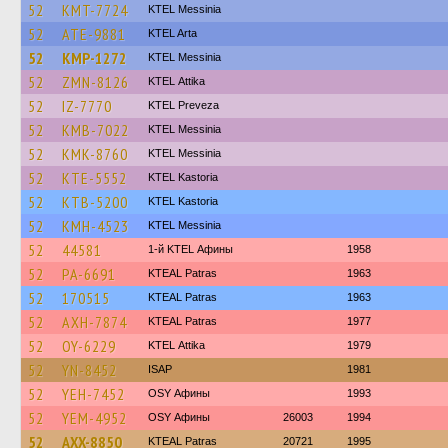
52
KMT-7724
KTEL Messinia
52
ATE-9881
KTEL Arta
52
KMP-1272
KTEL Messinia
52
ZMN-8126
KΤΕL Αttika
52
IZ-7770
KTEL Preveza
52
KMB-7022
KTEL Messinia
52
KMK-8760
KTEL Messinia
52
KTE-5552
KTEL Kastoria
52
KTB-5200
KTEL Kastoria
52
KMH-4523
KTEL Messinia
52
44581
1-й KTEL Афины
1958
52
PA-6691
KTEAL Patras
1963
52
170515
KTEAL Patras
1963
52
AXH-7874
KTEAL Patras
1977
52
OY-6229
KΤΕL Αttika
1979
52
YN-8452
ISAP
1981
52
YEH-7452
OSY Афины
1993
52
YEM-4952
OSY Афины
26003
1994
52
AXX-8850
KTEAL Patras
20721
1995