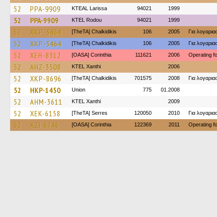
52
PPA-9909
KTEAL Larissa
94021
1999
52
PPA-9909
ΚΤΕL Rodou
94021
1999
52
XKP-3464
[TheTA] Chalkidikis
106
2005
Για λογαρι
52
XKP-3464
[TheTA] Chalkidikis
106
2005
Για λογαρι
52
XEH-8312
[OASA] Corinthia
111621
2006
Operating 
52
AHZ-3508
KTEL Xanthi
2006
52
XKP-8696
[TheTA] Chalkidikis
701575
2008
Για λογαρι
52
HKP-1450
Union
775
01.2008
52
AHM-3611
KTEL Xanthi
2009
52
XEK-6158
[TheTA] Serres
120050
2010
Για λογαρι
52
XZI-6746
[OASA] Corinthia
122369
2011
Operating 