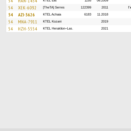
54
HAN-1454
KTEL Elis
1155
06.2009
54
XEK-6092
[TheTA] Serres
122399
2011
Γ
54
AZI-3626
KTEL Achaia
6183
11.2018
54
MNA-7911
ΚΤΕL Kozani
2019
54
HZH-5554
KTEL Heraklion–Las.
2021