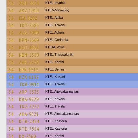
54
XKH-4654
KTEL Imathia
54
AKZ-1910
ΚΤΕΛ Λακωνίας
54
IZA-8202
KΤΕL Αttika
54
TKT-2383
ΚΤΕL Τrikala
54
AZB-3999
KTEL Achaia
54
KPN-1669
KTEL Corinthia
54
BOT-4322
KTEAL Volos
54
NBN-1350
KTEL Thessaloniki
54
AHK-2779
KTEL Xanthi
54
EPK-1717
KTEL Serres
54
KZX-6192
ΚΤΕL Kozani
54
TKB-9911
ΚΤΕL Τrikala
54
AXP-5333
KTEL Aitoloakarnanias
54
KBA-9229
KTEL Kavala
54
TKZ-7272
ΚΤΕL Τrikala
54
AHA-9521
KTEL Aitoloakarnanias
54
KTB-2454
KTEL Kastoria
54
KTE-7554
KTEL Kastoria
54
KX-2560
KTEL Xanthi