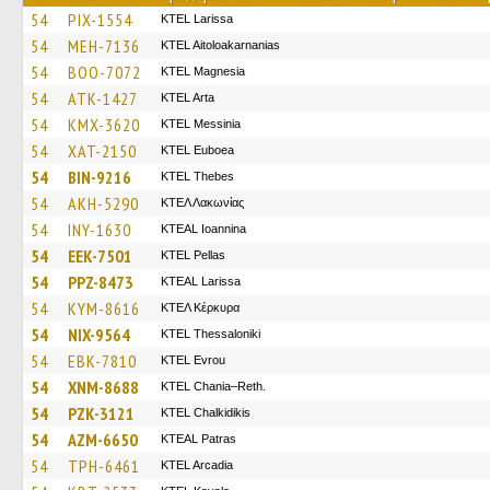
54
PIX-1554
KTEL Larissa
54
MEH-7136
KTEL Aitoloakarnanias
54
BOO-7072
ΚΤΕL Magnesia
54
ATK-1427
KTEL Arta
54
KMX-3620
KTEL Messinia
54
XAT-2150
ΚΤΕL Euboea
54
BIN-9216
KTEL Thebes
54
AKH-5290
ΚΤΕΛ Λακωνίας
54
INY-1630
KTEAL Ioannina
54
EEK-7501
KTEL Pellas
54
PPZ-8473
KTEAL Larissa
54
KYM-8616
ΚΤΕΛ Κέρκυρα
54
NIX-9564
KTEL Thessaloniki
54
EBK-7810
KTEL Evrou
54
XNM-8688
KTEL Chania–Reth.
54
PZK-3121
ΚΤΕL Chalkidikis
54
AZM-6650
KTEAL Patras
54
TPH-6461
KTEL Arcadia