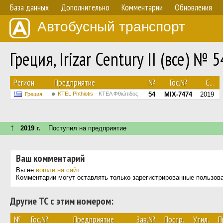
База данных
Дополнительно
Комментарии
Обновления
Автобусный транспорт
Греция, Irizar Century II (все) № 5
Регион
Предприятие
№
Гос.№
С...
ΚΤΕL Phthiotis
ΚΤΕΛ Φθιώτιδος
54
MIX-7474
2019
Греция
↑
2019 г.
Поступил на предприятие
Ваш комментарий
Вы не
вошли на сайт
.
Комментарии могут оставлять только зарегистрированные пользов
Другие ТС с этим номером:
№
Гос.№
Предприятие
Зав.№
Постр.
Утил.
П