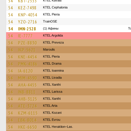
54
KBT-2533
KTEL Kavala
54
KEZ-7498
KTEL Cephalonia
54
KNP-4054
KTEL Pieria
54
YZO-2716
TrainΟSE
54
IMN-2528
(1) Афины
Τ
54
IE-7777
KTEL Argolida
54
PZE-8830
KTEL Preveza
54
IKP-5621
Maroulis
54
KNE-4454
KTEL Pieria
54
PMK-4186
KTEL Drama
54
IA-6120
KTEL Ioannina
54
MIM-4590
KTEL Livadia
54
AHA-4455
KTEL Xanthi
54
INB-8811
KTEL Larissa
54
AHB-3125
KTEL Xanthi
54
ATE-3724
KTEL Arta
54
KZM-6115
ΚΤΕL Kozani
54
EBK-8014
KTEL Evrou
54
HKE-6650
KTEL Heraklion–Las.