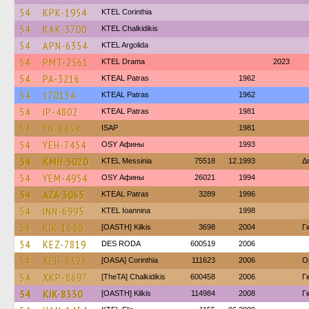
54
KPK-1954
KTEL Corinthia
54
KAK-3700
ΚΤΕL Chalkidikis
54
APN-6354
KTEL Argolida
54
PMT-2561
KTEL Drama
2023
54
PA-3216
KTEAL Patras
1962
54
170154
KTEAL Patras
1962
54
IP-4802
KTEAL Patras
1981
54
YN-8454
ISAP
1981
54
YEH-7454
OSY Афины
1993
54
KMH-5020
KTEL Messinia
75518
12.1993
Δ
54
YEM-4954
OSY Афины
26021
1994
54
AZA-3065
KTEAL Patras
3289
1996
54
INN-6995
KTEL Ioannina
1998
54
KIK-1630
[OASTH] Kilkis
3698
2004
Γ
54
KEZ-7819
DES RODA
600519
2006
54
XEH-8328
[OASA] Corinthia
111623
2006
O
54
XKP-8697
[TheTA] Chalkidikis
600458
2006
Γ
54
KIK-8330
[OASTH] Kilkis
114984
2008
Γ