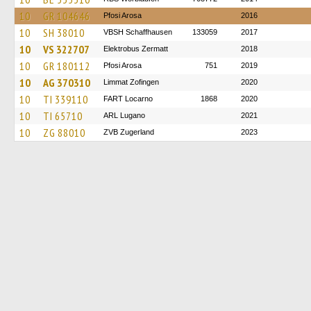
10
GR 104646
Pfosi Arosa
2016
10
SH 38010
VBSH Schaffhausen
133059
2017
10
VS 322707
Elektrobus Zermatt
2018
10
GR 180112
Pfosi Arosa
751
2019
10
AG 370310
Limmat Zofingen
2020
10
TI 339110
FART Locarno
1868
2020
10
TI 65710
ARL Lugano
2021
10
ZG 88010
ZVB Zugerland
2023