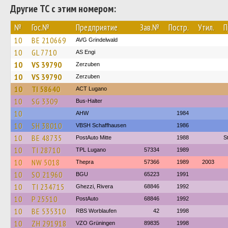
Другие ТС с этим номером:
№
Гос.№
Предприятие
Зав.№
Постр.
Утил.
П
10
BE 210669
AVG Grindelwald
10
GL 7710
AS Engi
10
VS 39790
Zerzuben
10
VS 39790
Zerzuben
10
TI 58640
ACT Lugano
10
SG 3309
Bus-Halter
10
AHW
1984
10
SH 38010
VBSH Schaffhausen
1986
10
BE 48735
PostAuto Mitte
1988
S
10
TI 28710
TPL Lugano
57334
1989
10
NW 5018
Thepra
57366
1989
2003
10
SO 21960
BGU
65223
1991
10
TI 234715
Ghezzi, Rivera
68846
1992
10
P 25510
PostAuto
68846
1992
10
BE 535310
RBS Worblaufen
42
1998
10
ZH 291918
VZO Grüningen
89835
1998