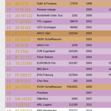
10
GR 3579
Solèr & Fontana,
27878
1999
10
VS 38'010
Разные города
2000
L
10
ZH 397210
Busbetrieb Gebr. Gut
1181
2000
10
TI 207010
TPL Lugano
99079
2001
10
ZH 41410
VZO Grüningen
99456
2001
10
VD 1402
ARCC Sàrl
102164
2002
10
SH 38010
VBSH Schaffhausen
2002
10
UR 9359
AAGU Uri
1635
2002
10
ZG 3360
ZVB Zugerland
102183
2002
10
BE 517311
Flück-Reisen
1635
2002
10
TG 121045
EUROBUS Ost
101367
2002
O
10
[BE] Bern
2004
A
10
FR 300535
[FR] Fribourg
107554
2005
P
10
GR 97510
Chur Bus
292
2005
10
SH 12510
RVSH Schaffhausen
P064501
2006
10
PostAuto
2007
10
OW 10250
DillierBus
2065
2007
10
TI 65710
ARL Lugano
112280
2011
10
BE 535310
RBS Worblaufen
703772
2014