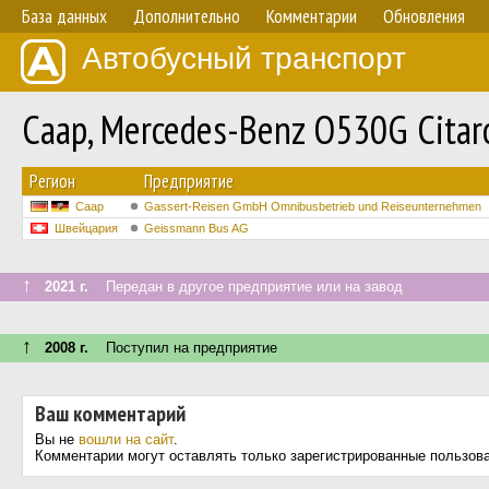
База данных
Дополнительно
Комментарии
Обновления
Автобусный транспорт
Саар, Mercedes-Benz O530G Citar
Регион
Предприятие
Саар
Gassert-Reisen GmbH Omnibusbetrieb und Reiseunternehmen
Швейцария
Geissmann Bus AG
↑
2021 г.
Передан в другое предприятие или на завод
↑
2008 г.
Поступил на предприятие
Ваш комментарий
Вы не
вошли на сайт
.
Комментарии могут оставлять только зарегистрированные пользов